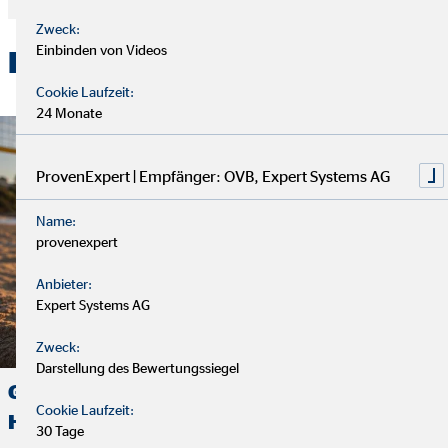
Zweck:
Einbinden von Videos
Ein Blick auf die Hilfsprojekte
Cookie Laufzeit:
24 Monate
ProvenExpert | Empfänger: OVB, Expert Systems AG
Name:
provenexpert
Anbieter:
Expert Systems AG
Zweck:
Darstellung des Bewertungssiegel
Gemeinsam mehr bewegen – Teamgeist, der
Cookie Laufzeit:
Hoffnung schenkt
30 Tage