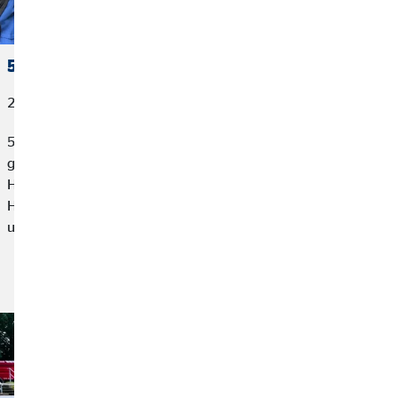
50 Kilometer, die Hoffnung schenken
24. Juni 2026
50 Kilometer, mehr als 3.000 Euro Spenden und ein
gemeinsames Ziel: Familien mit krebskranken Kindern
Hoffnung schenken. Hendrik und Julia Dahmann sowie Till und
Heike Weber gingen beim Ironwalk Köln/Eifel an ihre Grenzen,
um Großes für den guten Zweck zu bewegen.
Artikel lesen