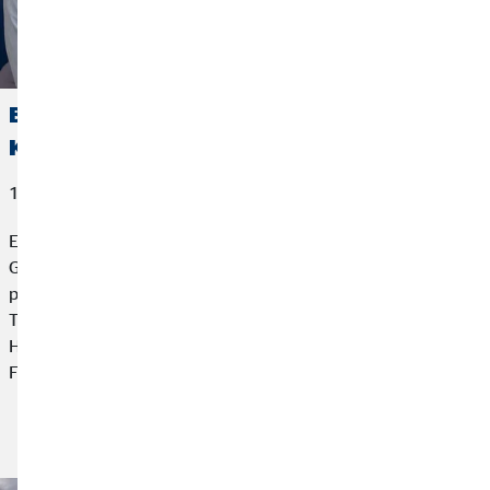
Büroeröffnung mit Herz für schwerkranke
Kinder
13. Juli 2026
Eine Büroeröffnung mit besonderem Mehrwert: OVB
Geschäftsstellenleiter Denis Martin verband diesen
persönlichen Meilenstein mit einer Spendenaktion für den
Tigerauge e. V.. Gemeinsam mit seinen Gästen und dem OVB
Hilfswerk kamen 1.900 Euro für schwerkranke Kinder und ihre
Familien zusammen.
Artikel lesen ...