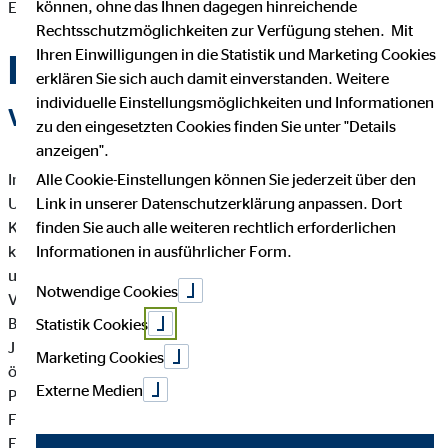
können, ohne das Ihnen dagegen hinreichende
Engagement gefragt ist.
Rechtsschutzmöglichkeiten zur Verfügung stehen. Mit
Ihren Einwilligungen in die Statistik und Marketing Cookies
Das OVB Hilfswerk
erklären Sie sich auch damit einverstanden. Weitere
individuelle Einstellungsmöglichkeiten und Informationen
VERANTWORTUNG ÜBERNEHMEN
zu den eingesetzten Cookies finden Sie unter "Details
anzeigen".
Alle Cookie-Einstellungen können Sie jederzeit über den
Im Mittelpunkt unserer Dienstleistung steht der Mensch.
Link in unserer Datenschutzerklärung anpassen. Dort
Unsere Finanzberater geben tagtäglich das Beste, damit unsere
finden Sie auch alle weiteren rechtlich erforderlichen
Kunden ihre individuellen Ziele und Wünsche erreichen
Informationen in ausführlicher Form.
können. Doch auch außerhalb unserer unmittelbaren
unternehmerischen Tätigkeit übernimmt das OVB Hilfswerk
Notwendige Cookies
Verantwortung für unsere Mitmenschen – vor allem in den
Bereichen Mildtätigkeit und Wohlfahrt, Kinder- und
Statistik Cookies
Jugendhilfe, Bildung und Erziehung, Altenhilfe und
Marketing Cookies
öffentliches Gesundheitswesen. Die Impulse für entsprechende
Externe Medien
Projekte kommen dabei meistens aus den Reihen unserer
Finanzberater und Mitarbeiter. Jeder kann sich mit seinen
Fähigkeiten einbringen. Im Fokus steht dabei, sich selbst aktiv