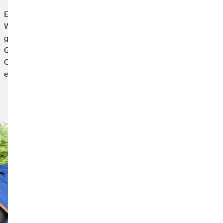
Einmal das Meer sehen. Für viele Kinder und Jugendliche der
Wohnstätte »In-seL« ist das ein großer Traum. Dank einer
gemeinsamen Spende von 1.750 Euro des OVB
Geschäftsstellenleiters Max Windisch aus Rodewisch und des
OVB Hilfswerks Menschen in Not e. V. kann dieser Wunsch nun
ein Stück Wirklichkeit werden.
Artikel lesen