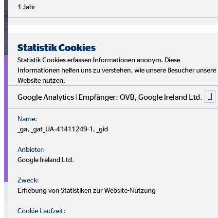
1 Jahr
Statistik Cookies
Statistik Cookies erfassen Informationen anonym. Diese
»YO(U)nited - we help«
Informationen helfen uns zu verstehen, wie unsere Besucher unsere
Website nutzen.
Google Analytics | Empfänger: OVB, Google Ireland Ltd.
OVB steht in Europa zusammen. Wir möchten für die
Ukraine schnellstmögliche Unterstützung leisten und haben
Name:
den Hilfsfonds »YO(U)nited - we help« eingerichtet.
_ga, _gat_UA-41411249-1, _gid
Neben Soforthilfen für OVB’lerinnen und OVB’ler, hat der
Anbieter:
Google Ireland Ltd.
Hilfsfonds jeweils eine Spende für das Deutsche Rote Kreuz
und UNICEF bereitgestellt.
Zweck:
Erhebung von Statistiken zur Website-Nutzung
Cookie Laufzeit: