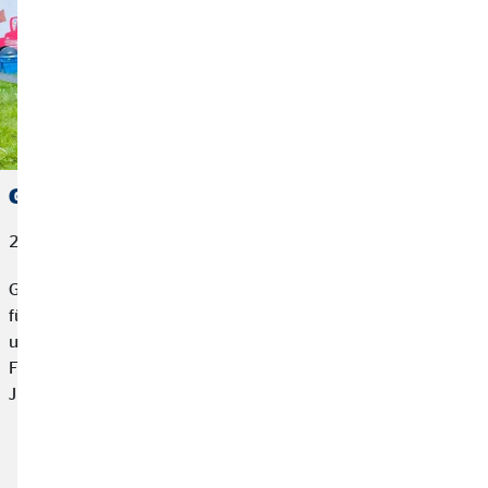
Gemeinsam für die Jugend
22. Juni 2026
Gemeinschaft beginnt dort, wo Menschen Verantwortung
füreinander übernehmen. Mit einer Spende von 1.500 Euro
unterstützt das OVB Hilfswerk den Heimat- und
Feuerwehrverein Kühnhaide e.V. dabei, Kindern und
Jugendlichen unvergessliche Erlebnisse zu schenken.
Artikel lesen