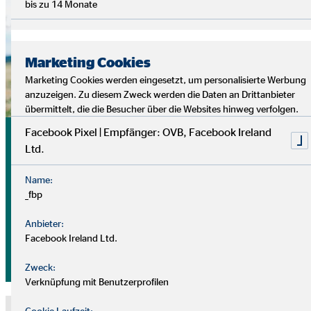
bis zu 14 Monate
Marketing Cookies
Marketing Cookies werden eingesetzt, um personalisierte Werbung
anzuzeigen. Zu diesem Zweck werden die Daten an Drittanbieter
übermittelt, die die Besucher über die Websites hinweg verfolgen.
SOS Kinderdörfer weltweit
Facebook Pixel | Empfänger: OVB, Facebook Ireland
Ltd.
»Fit for Life« ist der Leitgedanke der Kooperation zwischen
Name:
_fbp
OVB Hilfswerk und SOS Kinderdörfer.
Anbieter:
Mit gemeinsamen lokalen Aktionen werden Kinder und
Facebook Ireland Ltd.
Familien unterstützt, um sie für eine lebenswerte Zukunft fit
Zweck:
zu machen.
Verknüpfung mit Benutzerprofilen
Cookie Laufzeit: