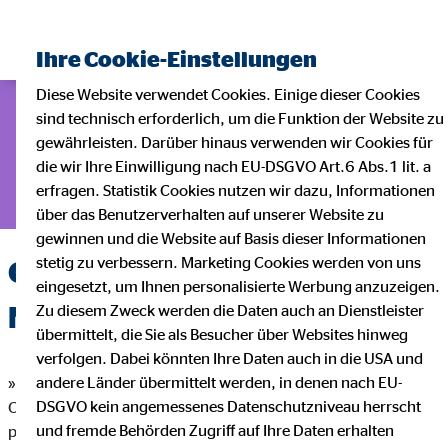
Finanzberater finden
Ihre Cookie-Einstellungen
Diese Website verwendet Cookies. Einige dieser Cookies
sind technisch erforderlich, um die Funktion der Website zu
gewährleisten. Darüber hinaus verwenden wir Cookies für
die wir Ihre Einwilligung nach EU-DSGVO Art.6 Abs.1 lit. a
erfragen. Statistik Cookies nutzen wir dazu, Informationen
über das Benutzerverhalten auf unserer Website zu
gewinnen und die Website auf Basis dieser Informationen
stetig zu verbessern. Marketing Cookies werden von uns
OVB Hilfswerk Menschen in
eingesetzt, um Ihnen personalisierte Werbung anzuzeigen.
Not e.V.
Zu diesem Zweck werden die Daten auch an Dienstleister
übermittelt, die Sie als Besucher über Websites hinweg
verfolgen. Dabei könnten Ihre Daten auch in die USA und
andere Länder übermittelt werden, in denen nach EU-
»Gemeinsam mehr bewegen!« So lautet die Mission unserer
DSGVO kein angemessenes Datenschutzniveau herrscht
Charity-Aktivitäten. Unsere Finanzvermittler und Mitarbeiter
und fremde Behörden Zugriff auf Ihre Daten erhalten
packen in ihrem lokalen Umfeld mit an, wenn soziales