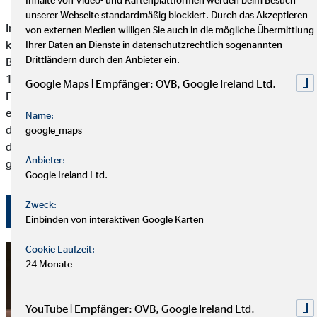
unserer Webseite standardmäßig blockiert. Durch das Akzeptieren
Im Rahmen des OVB Europatreffens im Dezember 2021
von externen Medien willigen Sie auch in die mögliche Übermittlung
konnten dank der Spenden vieler OVB Berater und
Ihrer Daten an Dienste in datenschutzrechtlich sogenannten
Drittländern durch den Anbieter ein.
Beraterinnen, der OVB Holding AG und dem OVB Hilfswerk
100.000 Euro zur Unterstützung des nachhaltigen
Google Maps | Empfänger: OVB, Google Ireland Ltd.
Familienhilfe-Programms in Toamasina, Madagaskar
eingesammelt werden. Das jüngste Interview mit dem Direktor
Name:
der SOS-Kinderdörfer Madagaskar, Jean-François Lepetit, zeigt
google_maps
die aktuellen Entwicklungen und den Erfolg des Projekts. Hier
Anbieter:
geht es zu unserer Spendenaktion »YO(U)nited we care«.
Google Ireland Ltd.
Zweck:
zum ganzen Artikel
Einbinden von interaktiven Google Karten
Cookie Laufzeit:
24 Monate
YouTube | Empfänger: OVB, Google Ireland Ltd.