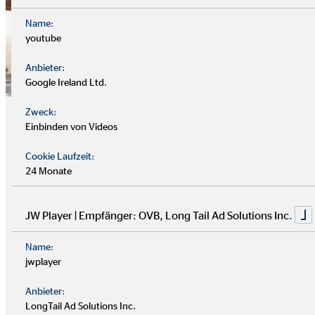
Name:
youtube
Anbieter:
Google Ireland Ltd.
Gelebte Solidarität beim
Zweck:
Einbinden von Videos
OVB Hilfswerk
Cookie Laufzeit:
24 Monate
»Das OVB Hilfswerk steht für gelebte Solidarität. Für
beispielhaftes Engagement ohne Eigennutz, für
JW Player | Empfänger: OVB, Long Tail Ad Solutions Inc.
Verlässlichkeit und menschliche Wärme. Im Namen aller,
denen Sie bisher zur Seite gestanden haben, danke ich Ihnen.
Name:
Dies umso mehr in einer Zeit, in der allzu oft menschliche
jwplayer
Werte in den Hintergrund zu geraten drohen.«
Anbieter:
LongTail Ad Solutions Inc.
Pfarrer Franz Meurer