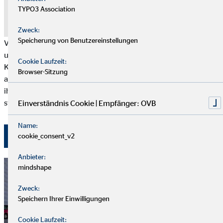
Inhalt anzuzeigen
TYPO3 Association
Datenschutz
|
Impressum
Zweck:
Speicherung von Benutzereinstellungen
Von Herzen bedanken wir uns bei allen Finanzvermittlerinnen
und Finanzvermittlern und bei unseren OVB Kolleginnen und
Cookie Laufzeit:
Kollegen für vier Jahrzehnte gemeinsames Engagement für
Browser-Sitzung
andere. Ob finanziell, mit ihrer Zeit und ihrem Tatendrang,
ihrem Wissen oder mit Sachspenden. Unser Jubiläumsfilm
steht für viele dieser gemeinsamen Hilfsaktionen mit viel Herz.
Einverständnis Cookie | Empfänger: OVB
Name:
zum ganzen Artikel
cookie_consent_v2
Anbieter:
mindshape
Zweck:
Speichern Ihrer Einwilligungen
Cookie Laufzeit: