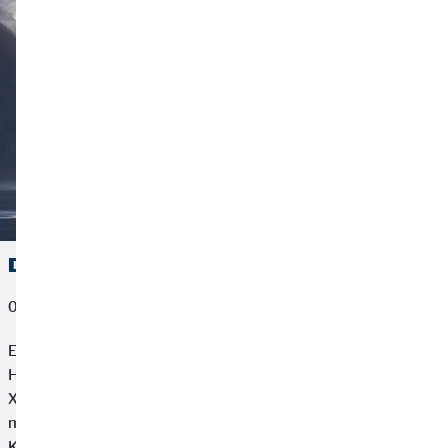
Das ist nichts für dich!
09. Juli 2026
Eisiges Wasser, steile Berge und 226 Kilometer voller
Herausforderungen: Manuel Löbach stellt sich dem Norseman
Xtreme Triathlon 2026. Gemeinsam mit dem OVB Hilfswerk
macht er aus seinem Traum eine Mission für schwer erkrankte
Kinder.