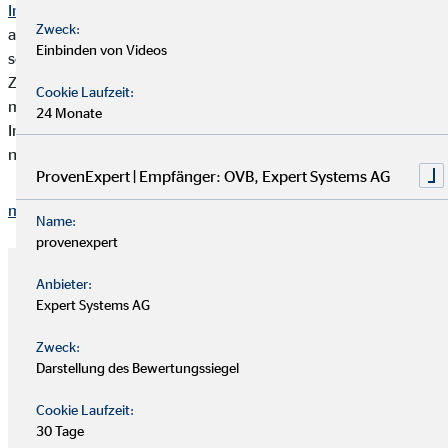
Immobilienfinanzierung
und Versicherungen
Zweck:
auseinandergesetzt, aber in der Beratung bei OVB hatte ich
Einbinden von Videos
sofort ein gutes und vertrauensvolles Gefühl“, erzählt Marie.
Zudem hat sie viel Wissen aus der Finanzberatung
Cookie Laufzeit:
mitgenommen. Zum Beispiel, dass bei einer
24 Monate
Immobilienfinanzierung heute ganz andere Voraussetzungen
nötig sind als früher.
ProvenExpert | Empfänger: OVB, Expert Systems AG
mehr anzeigen
Name:
provenexpert
Anbieter:
Expert Systems AG
Zweck:
Darstellung des Bewertungssiegel
Cookie Laufzeit:
30 Tage