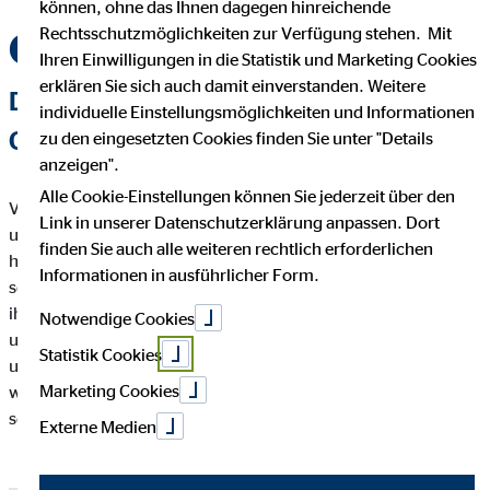
können, ohne das Ihnen dagegen hinreichende
Rechtsschutzmöglichkeiten zur Verfügung stehen. Mit
OVB Kunden
Ihren Einwilligungen in die Statistik und Marketing Cookies
erklären Sie sich auch damit einverstanden. Weitere
DAS LEBEN SCHREIBT SEINE EIGENEN
individuelle Einstellungsmöglichkeiten und Informationen
GESCHICHTEN
zu den eingesetzten Cookies finden Sie unter "Details
anzeigen".
Alle Cookie-Einstellungen können Sie jederzeit über den
Viele zufriedene Kunden sind der beste Beweis dafür, dass wir
Link in unserer Datenschutzerklärung anpassen. Dort
unseren Job verstehen. Deswegen gewähren wir einen Blick
finden Sie auch alle weiteren rechtlich erforderlichen
hinter die Kulissen und lassen Menschen zu Wort kommen, die
Informationen in ausführlicher Form.
schon lange auf OVB vertrauen. Unsere Kunden erzählen von
ihren ganz persönlichen Erfahrungen mit OVB – davon, was
Notwendige Cookies
unsere Finanzberatung für ihren Alltag bedeutet, welche Ziele
Statistik Cookies
und Wünsche sie zusammen mit uns erreichen konnten oder in
Marketing Cookies
welchen Momenten ihr OVB Finanzberater Stütze in
schwierigen Zeiten war.
Externe Medien