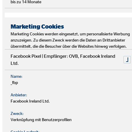
bis zu 14 Monate
Marketing Cookies
Marketing Cookies werden eingesetzt, um personalisierte Werbung
anzuzeigen. Zu diesem Zweck werden die Daten an Drittanbieter
übermittelt, die die Besucher über die Websites hinweg verfolgen.
Facebook Pixel | Empfänger: OVB, Facebook Ireland
Ltd.
Name:
Praktische Finanztipps von Ekrem
_fbp
Anbieter:
Früh genug mit der Rente beschäftigen: Je früher du
Facebook Ireland Ltd.
anfängst, desto schneller schaffst du dir eine
Sicherheit
fürs Alter
.
Zweck:
Verknüpfung mit Benutzerprofilen
Finanzberatung suchen: Wenn dir Wissen fehlt, ist eine
Cookie Laufzeit: