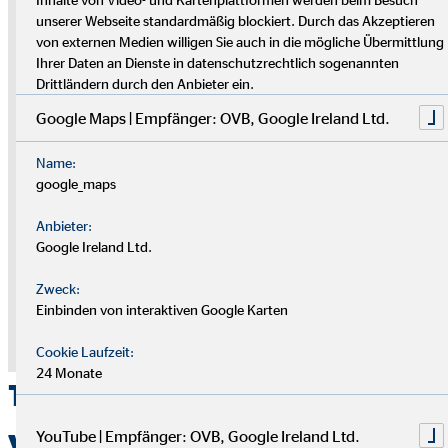
Hinweis zu externen Medien
unserer Webseite standardmäßig blockiert. Durch das Akzeptieren
von externen Medien willigen Sie auch in die mögliche Übermittlung
Ihrer Daten an Dienste in datenschutzrechtlich sogenannten
An dieser Stelle nutzen wir die Dienste von Drittanbietern, um Ihnen
Drittländern durch den Anbieter ein.
weitere Informationen zur Verfügung stellen zu können. Die Inhalte
werden nur mit Ihrer Einwilligung eingeblendet. Je nach Sitz des
Google Maps | Empfänger: OVB, Google Ireland Ltd.
Anbieters können Ihre personenbezogenen Daten dabei auch in
einem Drittland verarbeitet werden, ohne dass dort ein
Name:
angemessenes Datenschutzniveau gewährleistet werden kann.
google_maps
Geben Sie Ihre Einwilligung nur dann dann, wenn Sie damit
einverstanden sind. Weitere Informationen finden Sie in der
Anbieter:
Datenschutzerklärung.
Google Ireland Ltd.
Zustimmung zum "YouTube" Cookie um
Zweck:
diesen Inhalt anzuzeigen
Einbinden von interaktiven Google Karten
Cookie Laufzeit:
Datenschutz
|
Impressum
24 Monate
Traum der eigenen Immobilie
verwirklichen
YouTube | Empfänger: OVB, Google Ireland Ltd.