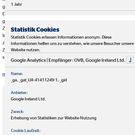
1 Jahr
genießen können. Dafür legen sie jetzt schon Geld zur Seite.
Den ersten Schritt für ihre
Altersvorsorge
haben sie bereits
getan, weil ihnen Sicherheit im Leben sehr wichtig ist:
Zusammen haben sie ein Haus gekauft und konnten bei der
Statistik Cookies
Immobilienfinanzierung auf die Unterstützung von OVB
Statistik Cookies erfassen Informationen anonym. Diese
zählen. So können sie auch ihren beiden geliebten Katzen ein
Informationen helfen uns zu verstehen, wie unsere Besucher unsere
Zuhause bieten, die ganz nebenbei kleine Social-Media-Stars
Website nutzen.
sind.
Google Analytics | Empfänger: OVB, Google Ireland Ltd.
Name:
mehr anzeigen
_ga, _gat_UA-41411249-1, _gid
Anbieter:
Google Ireland Ltd.
Zweck:
Erhebung von Statistiken zur Website-Nutzung
Cookie Laufzeit: