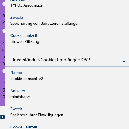
04
TYPO3 Association
Arbeitgeber
müssen bei Neuverträgen seit 2019 einen
Zweck:
Zuschuss von mindestens 15 %
leisten
Speicherung von Benutzereinstellungen
05
Cookie Laufzeit:
Browser-Sitzung
Für versicherungsförmige Durchführungswege liegt der
steuerfreie Höchstbeitrag seit Januar 2025 bei 644 €
monatlich; sozialversicherungsfrei sind bis zu 322 €
Einverständnis Cookie | Empfänger: OVB
monatlich
06
Name:
cookie_consent_v2
In Deutschland gibt es
fünf Durchführungswege
:
Direktversicherung
,
Pensionskasse, Pensionsfonds,
Anbieter:
Direktzusage und Unterstützungskasse
mindshape
Zweck:
Speichern Ihrer Einwilligungen
Der Inhalt im Überblick
Cookie Laufzeit: