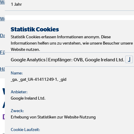
Was bedeutet betriebliche Altersvorsorge?
1 Jahr
Welche Arten der Betriebsrente gibt es in Deutschland
Statistik Cookies
Das macht die bAV so wichtig
Statistik Cookies erfassen Informationen anonym. Diese
Informationen helfen uns zu verstehen, wie unsere Besucher unsere
Website nutzen.
Für wen eignet sich eine betriebliche Altersvorsorge?
Google Analytics | Empfänger: OVB, Google Ireland Ltd.
Häufig gestellte Fragen
Name:
_ga, _gat_UA-41411249-1, _gid
Was bedeutet betriebliche
Anbieter:
Google Ireland Ltd.
Altersvorsorge?
Zweck:
DEINE BAV EINFACH ERKLÄRT
Erhebung von Statistiken zur Website-Nutzung
Cookie Laufzeit: