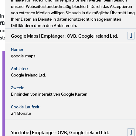
unserer Webseite standardmäßig blockiert. Durch das Akzeptieren
von externen Medien willigen Sie auch in die mögliche Übermittlung
In Deutschland werden betriebliche Altersversorgungen über
Ihrer Daten an Dienste in datenschutzrechtlich sogenannten
fünf verschiedene Durchführungswege
realisiert. Diese
Drittländern durch den Anbieter ein.
unterscheiden sich in ihren rechtlichen Rahmenbedingungen,
Google Maps | Empfänger: OVB, Google Ireland Ltd.
steuerlichen Vorteilen und Auszahlungsmodalitäten.
Name:
google_maps
Direktversicherung
Anbieter:
Dein Arbeitgeber schließt für dich eine Lebensversicherung
Google Ireland Ltd.
ab, die dir später eine
Betriebsrente
zahlt. Dies ist die
verbreitetste Form der bAV.
Zweck:
Einbinden von interaktiven Google Karten
Pensionskasse
Cookie Laufzeit:
Eine eigenständige Versicherungsgesellschaft, die meist von
24 Monate
größeren Unternehmen genutzt wird. Sie funktioniert
ähnlich wie eine Direktversicherung
.
YouTube | Empfänger: OVB, Google Ireland Ltd.