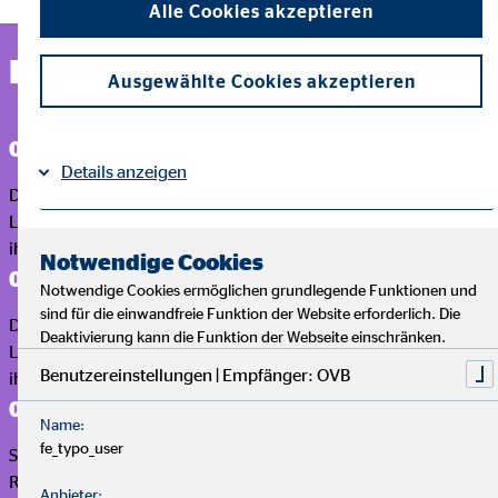
Alle Cookies akzeptieren
Das Wichtigste in Kürze
Ausgewählte Cookies akzeptieren
01
Details anzeigen
Die
betriebliche Altersvorsorge (bAV)
ist eine freiwillige
Leistung des Arbeitgebers, bei der auch Beschäftigte einen Teil
Impressum
Datenschutz
|
ihres Gehalts umwandeln können (Entgeltumwandlung)
Notwendige Cookies
02
Notwendige Cookies ermöglichen grundlegende Funktionen und
sind für die einwandfreie Funktion der Website erforderlich. Die
Die
betriebliche Altersvorsorge (bAV)
ist eine freiwillige
Deaktivierung kann die Funktion der Webseite einschränken.
Leistung des Arbeitgebers, bei der auch Beschäftigte einen Teil
Benutzereinstellungen | Empfänger: OVB
ihres Gehalts umwandeln können (Entgeltumwandlung)
03
Name:
fe_typo_user
Sie bildet die zweite Säule im
Drei-Säulen-Modell
: gesetzliche
Rente, betriebliche und private Vorsorge
Anbieter: