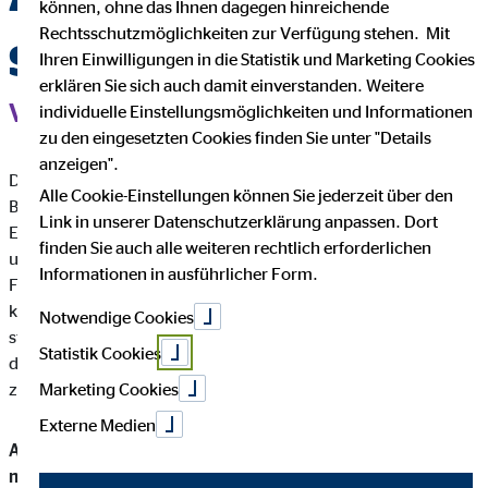
können, ohne das Ihnen dagegen hinreichende
Rechtsschutzmöglichkeiten zur Verfügung stehen. Mit
Steuervorteile
Ihren Einwilligungen in die Statistik und Marketing Cookies
erklären Sie sich auch damit einverstanden. Weitere
VERMÖGENSBERATUNG
individuelle Einstellungsmöglichkeiten und Informationen
zu den eingesetzten Cookies finden Sie unter "Details
anzeigen".
Das
Rentenniveau
liegt aktuell bei rund 48 % des letzten
Alle Cookie-Einstellungen können Sie jederzeit über den
Bruttogehalts und wird laut Prognosen bis 2030 weiter sinken.
Link in unserer Datenschutzerklärung anpassen. Dort
Eine
Altersvorsorge
zusätzlich zur gesetzlichen Rente ist
finden Sie auch alle weiteren rechtlich erforderlichen
unverzichtbar, wenn du dir im Alter keine Sorgen über deine
Informationen in ausführlicher Form.
Finanzen machen möchtest. Die
betriebliche Altersvorsorge
kann dabei ein besonders wertvoller Baustein sein. Mit
Notwendige Cookies
steuerlichen Vorteilen und Arbeitgeberzuschüssen sicherst du
Statistik Cookies
dir einen Lebensstandard, der dich nicht zum Verzicht im Alter
Marketing Cookies
zwingt.
Externe Medien
Alles, was du zur betrieblichen Altersvorsorge wissen
musst, haben wir für dich hier zusammengefasst.