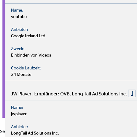
Pensionsfonds
Name:
Dieser Durchführungsweg investiert deine Beiträge in
youtube
verschiedene Anlageklassen. Die spätere
Rentenhöhe hängt
Anbieter:
von der Performance ab
.
Google Ireland Ltd.
Direktzusage (Pensionszusage)
Zweck:
Einbinden von Videos
Dein Arbeitgeber sagt dir direkt eine bestimmte
Rentenleistung zu und bildet dafür
Rückstellungen
in der
Cookie Laufzeit:
Bilanz.
24 Monate
Unterstützungskasse
JW Player | Empfänger: OVB, Long Tail Ad Solutions Inc.
Eine rechtlich selbstständige Versorgungseinrichtung, die
besonders für
Gutverdiener
interessant sein kann, da
Name:
unbegrenzte steuerfreie Einzahlungen
möglich sind.
jwplayer
Anbieter:
Seit dem Betriebsrentenstärkungsgesetz gibt es zusätzlich das
LongTail Ad Solutions Inc.