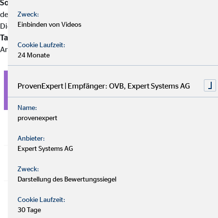
Sozialpartnermodell
, das reine Beitragszusagen ohne Garantien
des Arbeitgebers auf eine bestimmte Rentenhöhe ermöglicht.
Zweck:
Einbinden von Videos
Dieses Modell
soll künftig auch für Unternehmen ohne
Tarifvertrag zugänglich sein
– sofern eine
Cookie Laufzeit:
Arbeitnehmervertretung besteht.
24 Monate
ProvenExpert | Empfänger: OVB, Expert Systems AG
Durchführungsweg
Charakteristik
Beso
Name:
provenexpert
Direktversicherung
Arbeitgeber schließt
Verbr
Lebensversicherung ab
Anbieter:
Expert Systems AG
Pensionskasse
Rechtlich selbstständige
Ähnli
Versorgungseinrichtung
Direk
Zweck:
Darstellung des Bewertungssiegel
Pensionsfonds
Investiert in
Rendi
Cookie Laufzeit:
verschiedene
30 Tage
Anlageklassen