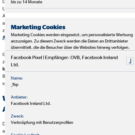
Die
betriebliche Altersvorsorge
umfasst alle finanziellen
bis zu 14 Monate
Leistungen eines Arbeitgebers an seine Mitarbeitenden zur
Alters-, Hinterbliebenen- oder Invaliditätsversorgung. Sie steht
als zweite Säule im deutschen
Altersvorsorgesystem
Marketing Cookies
zwischen der
gesetzlichen Rente
und deiner
privaten
Marketing Cookies werden eingesetzt, um personalisierte Werbung
Altersvorsorge
.
anzuzeigen. Zu diesem Zweck werden die Daten an Drittanbieter
übermittelt, die die Besucher über die Websites hinweg verfolgen.
Grundsätzlich kannst du die betriebliche Altersvorsorge auf
Facebook Pixel | Empfänger: OVB, Facebook Ireland
zwei Wegen nutzen: Entweder
finanziert dein Arbeitgeber sie
Ltd.
komplett
, oder du wandelst einen Teil deines Bruttogehalts in
Beiträge für die betriebliche Altersvorsorge um – die
Name:
sogenannte
Entgeltumwandlung
.
_fbp
Wer braucht eine betriebliche
Anbieter:
Facebook Ireland Ltd.
Altersvorsorge?
Zweck:
Verknüpfung mit Benutzerprofilen
Die
gesetzliche Rente
allein wird in den meisten Fällen nicht
ausreichen, um deinen gewohnten Lebensstandard im Alter
Cookie Laufzeit: