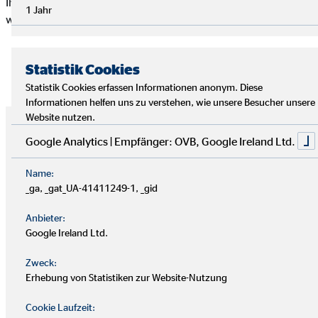
Ihr Schlüssel zum Erfolg: Jeden Tag ein Stückchen besser
1 Jahr
werden!
Jetzt bewerben!
Statistik Cookies
Statistik Cookies erfassen Informationen anonym. Diese
Informationen helfen uns zu verstehen, wie unsere Besucher unsere
Website nutzen.
Google Analytics | Empfänger: OVB, Google Ireland Ltd.
Name:
_ga, _gat_UA-41411249-1, _gid
Anbieter:
Google Ireland Ltd.
Zweck:
Erhebung von Statistiken zur Website-Nutzung
Was machen OVB Finanzberater*innen den
Cookie Laufzeit:
ganzen Tag?