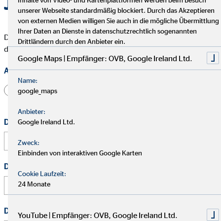
Jetzt bewerben
unserer Webseite standardmäßig blockiert. Durch das Akzeptieren
von externen Medien willigen Sie auch in die mögliche Übermittlung
Ihrer Daten an Dienste in datenschutzrechtlich sogenannten
Die mit * gekennzeichneten Felder müssen ausgefüllt werden,
Drittländern durch den Anbieter ein.
damit wir Deine Bewerbung bearbeiten können.
Google Maps | Empfänger: OVB, Google Ireland Ltd.
Anrede
Name:
Herr
Frau
Divers
google_maps
Anbieter:
Dein Vorname
*
Google Ireland Ltd.
Zweck:
Einbinden von interaktiven Google Karten
Dein Nachname
*
Cookie Laufzeit:
24 Monate
Deine E-Mail Adresse
*
YouTube | Empfänger: OVB, Google Ireland Ltd.