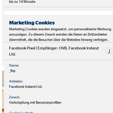
bis zu 14 Monate
Vom Kundentermin zum Sport, dann ins Home-Office und
zur After-Work-Party – erlebe in verschiedenen Episoden den
Alltag junger OVB-Finanzberater*innen und lerne nebenbei
Marketing Cookies
viel über Finanzen und Versicherungen.
Marketing Cookies werden eingesetzt, um personalisierte Werbung
anzuzeigen. Zu diesem Zweck werden die Daten an Drittanbieter
übermittelt, die die Besucher über die Websites hinweg verfolgen.
Auf Spotify reinhören!
Facebook Pixel | Empfänger: OVB, Facebook Ireland
Ltd.
Auf Apple Podcast reinhören!
Name:
_fbp
Anbieter:
Facebook Ireland Ltd.
Zweck:
Verknüpfung mit Benutzerprofilen
Cookie Laufzeit: