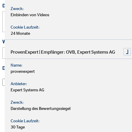
Deine Nachricht
Zweck:
Einbinden von Videos
Cookie Laufzeit:
24 Monate
Wie hast Du von uns erfahren?
ProvenExpert | Empfänger: OVB, Expert Systems AG
Name:
Datenschutz
*
provenexpert
Ich habe die
Datenschutzerklärung
gelesen und willige
Anbieter:
darin ein, dass die OVB Vermögensberatung AG die von
Expert Systems AG
mir übermittelten Informationen und Kontaktdaten
dazu verwendet werden, um mit mir anlässlich meiner
Zweck:
Online-Bewerbung in Verbindung zu treten, hierüber zu
Darstellung des Bewertungssiegel
kommunizieren und meine Bewerbung abzuwickeln.
Cookie Laufzeit:
Dies gilt insbesondere für die Verwendung der E-Mail-
30 Tage
Adresse und der Telefonnummer zum vorgenannten