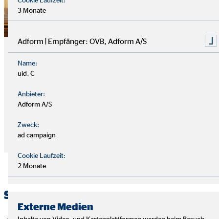
3 Monate
Adform | Empfänger: OVB, Adform A/S
Nebenberuf
Name:
Entdecke deine Karriere im Finanzwesen! Werde
uid, C
Finanzberater*in nebenbei – ohne deinen aktuellen Job
aufzugeben. Starte deine flexible Karriere und helfe anderen,
Anbieter:
ihre finanziellen Ziele zu erreichen.
Adform A/S
Zweck:
ad campaign
Jetzt bewerben
Cookie Laufzeit:
2 Monate
Starte in deinen Traumberuf
Externe Medien
Inhalte von Video- und Kartenplattformen werden beim Besuch