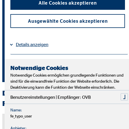
Alle Cookies akzeptieren
Partner deiner Kund*innen, unterstützt sie bei
finanziellen Entscheidungen und hilfst, persönliche
Wünsche, Träume und Ziele zu erreichen. Dein Ziel:
Ausgewählte Cookies akzeptieren
Zufriedenheit schaffen!
Fundierte Aus- und Weiterbildung:
Genieße
Details anzeigen
individuelle Weiterbildungsmöglichkeiten für deine
persönliche und berufliche Entwicklung.
Impressum
Datenschutz
|
Notwendige Cookies
Jetzt bewerben
Notwendige Cookies ermöglichen grundlegende Funktionen und
sind für die einwandfreie Funktion der Website erforderlich. Die
Deaktivierung kann die Funktion der Webseite einschränken.
Dein Arbeitsalltag als OVB
Benutzereinstellungen | Empfänger: OVB
Finanzberater*in
Name:
fe_typo_user
Hinweis zu externen Medien
Anbieter: