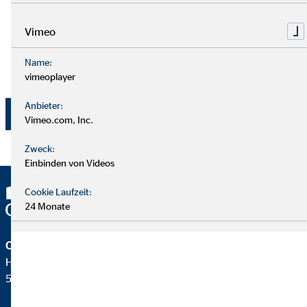
Zweck. Die Einwilligung kann jederzeit mit Wirkung für
die Zukunft per E-Mail an
dsb@ovb.de
oder per Post an
Vimeo
den Datenschutzbeauftragten von OVB
Vermögensberatung AG, Wolfgang Koch, Heumarkt 1,
Name:
50667 Köln widerrufen werden.
vimeoplayer
Anbieter:
Jetzt absenden
Vimeo.com, Inc.
Zweck:
Einbinden von Videos
Cookie Laufzeit:
24 Monate
OVB Vermögensberatung AG
Heumarkt 1
50667 Köln