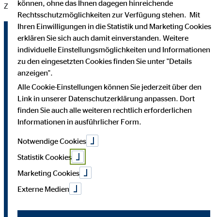
können, ohne das Ihnen dagegen hinreichende
Ziele zu verwirklichen.
Rechtsschutzmöglichkeiten zur Verfügung stehen. Mit
Ihren Einwilligungen in die Statistik und Marketing Cookies
Gute Gründe für einen Karrierestart
erklären Sie sich auch damit einverstanden. Weitere
individuelle Einstellungsmöglichkeiten und Informationen
bei uns!
zu den eingesetzten Cookies finden Sie unter "Details
anzeigen".
Erlebe Chancengleichheit:
Dein Einkommen hängt von
deinem Engagement und deiner Leistung ab –
Alle Cookie-Einstellungen können Sie jederzeit über den
unabhängig von persönlichen Merkmalen wie Alter,
Link in unserer Datenschutzerklärung anpassen. Dort
Geschlecht, Herkunft oder bisheriger Erfahrung.
finden Sie auch alle weiteren rechtlich erforderlichen
Informationen in ausführlicher Form.
Erfolgreich ohne Risiko:
Starte als Finanzberater*in,
Notwendige Cookies
ohne deinen aktuellen Job zu kündigen. Flexibel
Statistik Cookies
arbeiten, egal ob als Nebenjob, Berufsanfänger oder
Quereinsteiger. Der Innendienst aus Köln sorgt im
Marketing Cookies
Hintergrund für Administration und Koordination.
Externe Medien
Eine Aufgabe mit Sinn:
Als OVB Berater*in bist du der