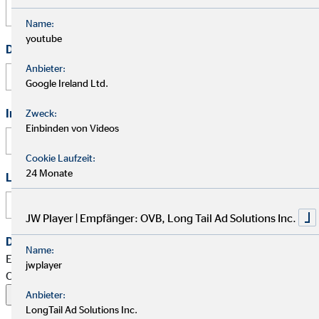
Name:
youtube
Deine Telefonnummer
Anbieter:
Google Ireland Ltd.
In welcher Region möchtest Du aktiv werden?
Zweck:
Einbinden von Videos
Cookie Laufzeit:
24 Monate
Link zu Deinem Business-Profil (Xing / LinkedIn / andere)
JW Player | Empfänger: OVB, Long Tail Ad Solutions Inc.
Dein Begleitschreiben
Name:
Erlaubte Formate: PDF, Word, ZIP, OpenOffice,
jwplayer
OpenDocument, JPG, PNG, BMP | Maximal 20 MB
Anbieter:
LongTail Ad Solutions Inc.