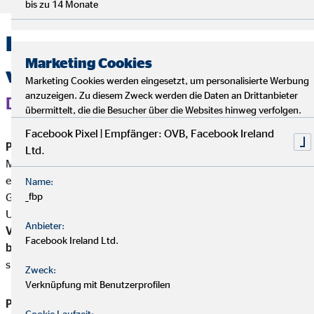
bis zu 14 Monate
Private Altersvorsorge
Marketing Cookies
verstehen
Marketing Cookies werden eingesetzt, um personalisierte Werbung
anzuzeigen. Zu diesem Zweck werden die Daten an Drittanbieter
DEINE MÖGLICHKEITEN
übermittelt, die die Besucher über die Websites hinweg verfolgen.
Facebook Pixel | Empfänger: OVB, Facebook Ireland
Private Altersvorsorge
umfasst alle individuellen
Ltd.
Maßnahmen, die du
zusätzlich zur gesetzlichen Rente
ergreifst, um deinen
Lebensstandard im Alter zu sichern.
Im
Name:
Gegensatz zur gesetzlichen Rentenversicherung, die auf dem
_fbp
Umlageverfahren basiert, funktionieren
private
Anbieter:
Vorsorgeprodukte nach dem Kapitaldeckungsprinzip
– du
Facebook Ireland Ltd.
baust über Jahre hinweg ein eigenes Vermögen auf,
das dir
später zur Verfügung steht.
Zweck:
Verknüpfung mit Benutzerprofilen
Private Altersvorsorge
ist ein komplexes und
Cookie Laufzeit: