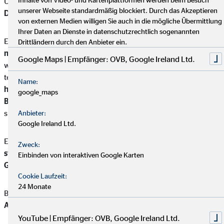
Unterschied besteht zum Beispiel zwischen einem
klassischen
unserer Webseite standardmäßig blockiert. Durch das Akzeptieren
Depot
und
einer
Rentenversicherung:
von externen Medien willigen Sie auch in die mögliche Übermittlung
Ihrer Daten an Dienste in datenschutzrechtlich sogenannten
Eine
private Rentenversicherung kann lebenslang eine
Drittländern durch den Anbieter ein.
monatliche Rente auszahlen,
unabhängig davon, wie alt du
Google Maps | Empfänger: OVB, Google Ireland Ltd.
wirst. Alternativ kann das angesparte Kapital auch ganz oder
teilweise auf einmal ausgezahlt werden. Bei einem
Depot
Name:
hängt die Auszahlung allein von der Entwicklung und dem
google_maps
Bestand des investierten Kapitals
ab, die Anschaffungskosten
sind dafür meist geringer.
Anbieter:
Google Ireland Ltd.
Ein weiterer Unterschied ist, dass
Rentenversicherungen
Zweck:
steuerliche Vorteile
in der Auszahlungsphase bieten, während
Einbinden von interaktiven Google Karten
Gewinne aus Depots der Abgeltungssteuer unterliegen.
Cookie Laufzeit:
24 Monate
Bei Rentenversicherungen wird oft nur
ein Teil der späteren
Auszahlungen versteuert
.
YouTube | Empfänger: OVB, Google Ireland Ltd.