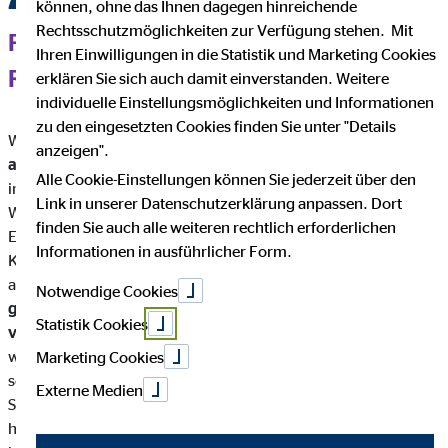
können, ohne das Ihnen dagegen hinreichende
Rechtsschutzmöglichkeiten zur Verfügung stehen. Mit
FINANZIELLE SICHERHEIT IM
Ihren Einwilligungen in die Statistik und Marketing Cookies
RUHESTAND
erklären Sie sich auch damit einverstanden. Weitere
individuelle Einstellungsmöglichkeiten und Informationen
zu den eingesetzten Cookies finden Sie unter "Details
Wie gut wirst du im Alter leben können? Die
gesetzliche Rente
anzeigen".
allein reicht oft nicht aus
, um den gewohnten Lebensstandard
Alle Cookie-Einstellungen können Sie jederzeit über den
im Alter zu sichern. Eine Studie des Deutschen Instituts für
Link in unserer Datenschutzerklärung anpassen. Dort
Wirtschaftsforschung zeigt, dass über die Hälfte der
finden Sie auch alle weiteren rechtlich erforderlichen
Erwerbstätigen zwischen 55 und 64 Jahren ihren aktuellen
Informationen in ausführlicher Form.
Konsum mit den erwarteten Rentenansprüchen nicht
aufrechterhalten können. Der Grund dafür ist klar: Die
Notwendige Cookies
gesetzliche Rente bildet oft nur die Basis – nicht aber die
Statistik Cookies
vollständige finanzielle Absicherung.
Genau deshalb ist es so
wichtig sich um die
private Altersvorsorge
zu kümmern. Sie
Marketing Cookies
schließt die entstehende Versorgungslücke und schafft
Externe Medien
Spielraum für ein selbstbestimmtes Leben im Alter, sodass eine
höhere Chance darin besteht den bestehenden Lebensstandard