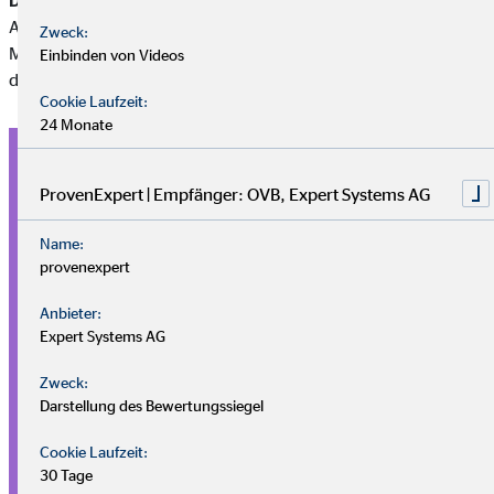
Alterseinkünftegesetzes 2005 eingeführt wurde. Dieses
Zweck:
Modell strukturiert die
verschiedenen Vorsorgeformen
und
Einbinden von Videos
deren steuerliche Behandlung
:
Cookie Laufzeit:
24 Monate
Basisvorsorge
SCHICHT 1
ProvenExpert | Empfänger: OVB, Expert Systems AG
Die erste Schicht umfasst die
gesetzliche
Name:
Rentenversicherung,
berufsständische Versorgungswerke
provenexpert
und die private Basisrente (
Rürup-Rente
). Besonders
Anbieter:
interessant: Die Beiträge zur Rürup-Rente kannst du zu 100
Expert Systems AG
% von der Steuer absetzen. Allerdings werden deine
Auszahlungen im Alter dann auch voll besteuert.
Zweck:
Darstellung des Bewertungssiegel
Staatlich geförderte
Cookie Laufzeit:
Zusatzvorsorge
30 Tage