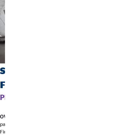
So unterstützt dich die OVB
Finanzberatung
PRIVATE ALTERSVORSORGE BEGINNEN
OVB Finanzberater
analysieren deine Situation und erstellen
passende
Vorsorgepläne
unter Berücksichtigung deiner
Finanzen, Ziele, Risikobereitschaft und Steuern.