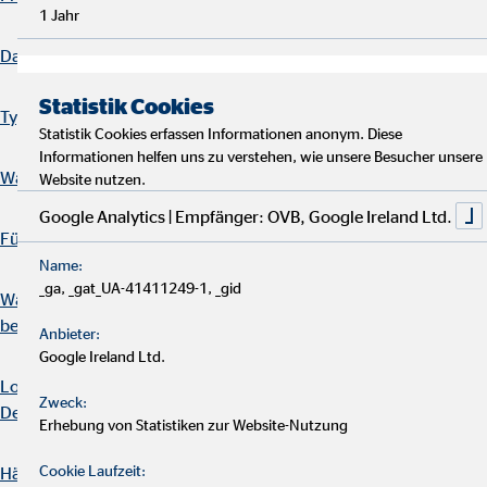
1 Jahr
Das Drei-Schichten-Modell der Altersvorsorge
Statistik Cookies
Typische Fehler vermeiden
Statistik Cookies erfassen Informationen anonym. Diese
Informationen helfen uns zu verstehen, wie unsere Besucher unsere
Warum ist die private Altersvorsorge so wichtig?
Website nutzen.
Google Analytics | Empfänger: OVB, Google Ireland Ltd.
Für wen ist eine private Altersvorsorge sinnvoll?
Name:
_ga, _gat_UA-41411249-1, _gid
Was gibt es bei der Wahl der richtigen Altersvorsorge zu
beachten?
Anbieter:
Google Ireland Ltd.
Lohnt sich eine fondsgebundene Rentenversicherung oder ein
Zweck:
Depot?
Erhebung von Statistiken zur Website-Nutzung
Cookie Laufzeit:
Häufig gestellte Fragen