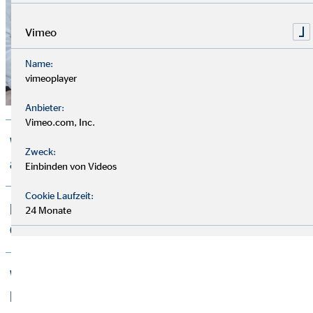
Vimeo
Name:
vimeoplayer
Anbieter:
Vimeo.com, Inc.
Welche Finanzprodukte werden von OVB
Zweck:
angeboten?
Einbinden von Videos
Cookie Laufzeit:
Mit welchen Produktpartnern arbeitet
24 Monate
OVB zusammen?
Welche Versicherungen sind absolute
Must-haves?