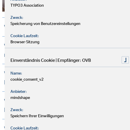
TYPO3 Association
Zweck:
Speicherung von Benutzereinstellungen
Wo finde ich OVB Büros?
Cookie Laufzeit:
Browser-Sitzung
Wie finde ich einen OVB Finanzberater in
meiner Nähe?
Einverständnis Cookie | Empfänger: OVB
Wie kann ich meinen persönlichen OVB
Name:
cookie_consent_v2
Finanzberater erreichen?
Anbieter:
mindshape
Wie vereinbare ich ein
Beratungsgespräch?
Zweck:
Speichern Ihrer Einwilligungen
Was kostet eine Finanzberatung bei OVB?
Cookie Laufzeit: