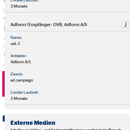
OVB?
3 Monate
Wie stellt die OVB bei
Adform | Empfänger: OVB, Adform A/S
Beratungsgesprächen sicher, dass
Abstandsregeln etc. eingehalten werden?
Name:
uid, C
Wo finden die Beratungsgespräche statt?
Anbieter:
Adform A/S
Zweck:
ad campaign
Frag deinen Finanzberater
Cookie Laufzeit:
2 Monate
Fragen von Bestandskunden
Externe Medien
Inhalte von Video- und Kartenplattformen werden beim Besuch