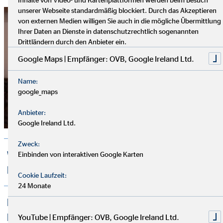
unserer Webseite standardmäßig blockiert. Durch das Akzeptieren
von externen Medien willigen Sie auch in die mögliche Übermittlung
Ihrer Daten an Dienste in datenschutzrechtlich sogenannten
Drittländern durch den Anbieter ein.
Google Maps | Empfänger: OVB, Google Ireland Ltd.
Name:
google_maps
Anbieter:
Google Ireland Ltd.
Zweck:
Wie findet mein Berater die passenden
Einbinden von interaktiven Google Karten
Produkte und Finanzlösungen für mich?
Cookie Laufzeit:
24 Monate
Muss ich die angebotenen Produkte und
Finanzlösungen annehmen?
YouTube | Empfänger: OVB, Google Ireland Ltd.