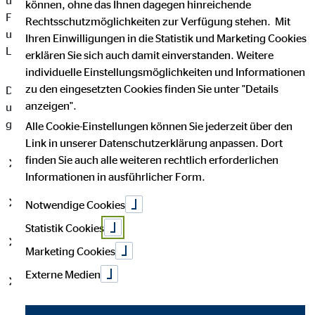
und persönliche Begleitung. Denn nur so können unsere
können, ohne das Ihnen dagegen hinreichende
Finanzberater die individuellen Bedürfnisse und Wünsche
Rechtsschutzmöglichkeiten zur Verfügung stehen. Mit
unserer Kunden wirklich berücksichtigen und in jeder
Ihren Einwilligungen in die Statistik und Marketing Cookies
Lebenslage für sie da sein.
erklären Sie sich auch damit einverstanden. Weitere
individuelle Einstellungsmöglichkeiten und Informationen
zu den eingesetzten Cookies finden Sie unter "Details
Du hast Fragen zu unserem Service? Hier findest du Antworten
anzeigen".
und weiterführende Informationen zu den am häufigsten
gestellten Fragen rund um OVB.
Alle Cookie-Einstellungen können Sie jederzeit über den
Link in unserer Datenschutzerklärung anpassen. Dort
finden Sie auch alle weiteren rechtlich erforderlichen
Allgemeine Fragen
Informationen in ausführlicher Form.
Bestandskunden
Notwendige Cookies
Statistik Cookies
Finanzprodukte
Marketing Cookies
Externe Medien
Jobinteressierte