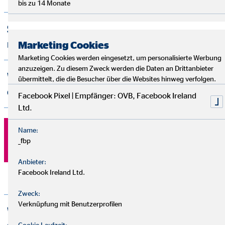
bis zu 14 Monate
Sind die Produkte, die OVB empfiehlt,
nachhaltig?
Marketing Cookies
Marketing Cookies werden eingesetzt, um personalisierte Werbung
anzuzeigen. Zu diesem Zweck werden die Daten an Drittanbieter
Wie kann ich Kritik oder Feedback
übermittelt, die die Besucher über die Websites hinweg verfolgen.
einsenden?
Facebook Pixel | Empfänger: OVB, Facebook Ireland
Ltd.
Name:
_fbp
Kontaktiere einen Finanzberater
Anbieter:
Facebook Ireland Ltd.
Zweck:
Verknüpfung mit Benutzerprofilen
Wie funktioniert die Video-Beratung bei
Cookie Laufzeit: