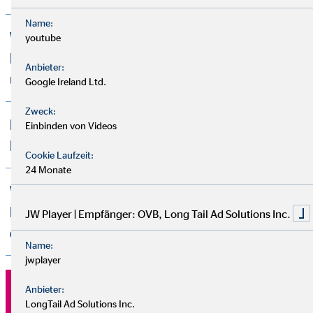
Name:
Was passiert, wenn ich mit den
youtube
Empfehlungen meines Finanzberaters
Anbieter:
unzufrieden bin?
Google Ireland Ltd.
Zweck:
Bekommt jeder Kunde die gleichen
Einbinden von Videos
Finanzlösungen vorgeschlagen?
Cookie Laufzeit:
24 Monate
Was passiert, wenn sich meine
Lebensumstände ändern, zum Beispiel
JW Player | Empfänger: OVB, Long Tail Ad Solutions Inc.
durch eine Heirat oder ein Kind?
Name:
jwplayer
Anbieter:
LongTail Ad Solutions Inc.
Finde deinen Finanzberater