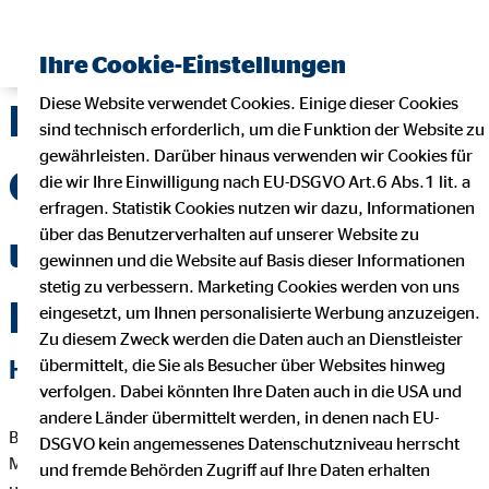
Finanzberater finden
Ihre Cookie-Einstellungen
Diese Website verwendet Cookies. Einige dieser Cookies
Häufige Fragen zum
sind technisch erforderlich, um die Funktion der Website zu
gewährleisten. Darüber hinaus verwenden wir Cookies für
OVB Service und zu
die wir Ihre Einwilligung nach EU-DSGVO Art.6 Abs.1 lit. a
erfragen. Statistik Cookies nutzen wir dazu, Informationen
über das Benutzerverhalten auf unserer Website zu
unserer
gewinnen und die Website auf Basis dieser Informationen
stetig zu verbessern. Marketing Cookies werden von uns
Finanzberatung
eingesetzt, um Ihnen personalisierte Werbung anzuzeigen.
Zu diesem Zweck werden die Daten auch an Dienstleister
HAST DU FRAGEN?
übermittelt, die Sie als Besucher über Websites hinweg
verfolgen. Dabei könnten Ihre Daten auch in die USA und
andere Länder übermittelt werden, in denen nach EU-
Bei unserem Service steht der Kunde als Mensch im
DSGVO kein angemessenes Datenschutzniveau herrscht
Mittelpunkt. Wir legen Wert auf eine vertrauensvolle Beziehung
und fremde Behörden Zugriff auf Ihre Daten erhalten