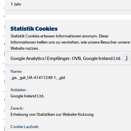
1 Jahr
Wer hilft mir bei meinen Versicherungs-
und Finanzfragen?
Statistik Cookies
Statistik Cookies erfassen Informationen anonym. Diese
Informationen helfen uns zu verstehen, wie unsere Besucher unsere
Wo finde ich Erfahrungen von OVB
Website nutzen.
Kunden?
Google Analytics | Empfänger: OVB, Google Ireland Ltd.
Name:
Wie erreiche ich die OVB
_ga, _gat_UA-41411249-1, _gid
Unternehmenszentrale?
Anbieter:
Google Ireland Ltd.
Wo finde ich allgemeine Informationen
Zweck:
zum Unternehmen OVB?
Erhebung von Statistiken zur Website-Nutzung
Cookie Laufzeit:
Engagiert sich OVB sozial?