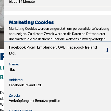
bis zu 14 Monate
Marketing Cookies
Marketing Cookies werden eingesetzt, um personalisierte Werbung
anzuzeigen. Zu diesem Zweck werden die Daten an Drittanbieter
übermittelt, die die Besucher über die Websites hinweg verfolgen.
Facebook Pixel | Empfänger: OVB, Facebook Ireland
Ltd.
Rundum-Service
Name:
UMFASSENDE FINANZBERATUNG UND
_fbp
BETREUUNG
Anbieter:
Facebook Ireland Ltd.
Deine
OVB Beraterin oder dein OVB Berater
prüft regelmäßig,
Zweck:
ob bestehende Verträge angepasst werden sollten – etwa beim
Verknüpfung mit Benutzerprofilen
Wechsel vom Einzel- zum
Familientarif
. Der
Kontakt
ist dabei
flexibel und unkompliziert: Per Telefon, Video-Call, E-Mail oder
Cookie Laufzeit: