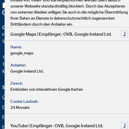
unserer Webseite standardmäßig blockiert. Durch das Akzeptieren
von externen Medien willigen Sie auch in die mögliche Übermittlung
Ihrer Daten an Dienste in datenschutzrechtlich sogenannten
Drittländern durch den Anbieter ein.
OVB Vermögensberatung AG
Google Maps | Empfänger: OVB, Google Ireland Ltd.
Heumarkt 1
50667 Köln
Name:
google_maps
Telefon:
+49 221 2015-0
Telefax: +49 221 2015-264
Anbieter:
Mail:
info@hv.ovb.de
Google Ireland Ltd.
Zweck:
Service und Informationen
Rechtliche Hinweise
Einbinden von interaktiven Google Karten
Über OVB
Impressum
Cookie Laufzeit:
Finanzlösungen
Datenschutz
24 Monate
Finanzratgeber
Netiquette
YouTube | Empfänger: OVB, Google Ireland Ltd.
Häufige Fragen
OVB Portal