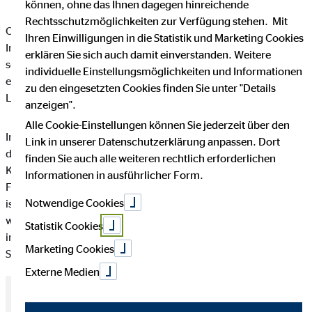
können, ohne das Ihnen dagegen hinreichende
Rechtsschutzmöglichkeiten zur Verfügung stehen. Mit
Ob es um die Reifen unseres Fahrzeuges oder die Zähne geht:
Ihren Einwilligungen in die Statistik und Marketing Cookies
In unserem Alltag setzen wir regelmäßig auf
Check-ups
, um zu
erklären Sie sich auch damit einverstanden. Weitere
schützen, was uns wichtig ist. Ein Thema, das dabei manchmal
individuelle Einstellungsmöglichkeiten und Informationen
etwas vernachlässigt wird und dabei essenziell für die
zu den eingesetzten Cookies finden Sie unter "Details
Lebensplanung ist, sind die
eigenen Finanzen
.
anzeigen".
Alle Cookie-Einstellungen können Sie jederzeit über den
Individuelle Beratung für jede Lebenslage: Das ist das Prinzip
Link in unserer Datenschutzerklärung anpassen. Dort
des
A-B-S-Systems der
OVB Finanzberatung
. Es bildet den
finden Sie auch alle weiteren rechtlich erforderlichen
Kern des
OVB Beratungsansatzes
und sorgt dafür, dass deine
Informationen in ausführlicher Form.
Finanzplanung genau zu dir und deinem Leben passt, denn das
Notwendige Cookies
ist das Wichtigste. Ein Check-up bei der OVB lässt dich wissen,
wie es um deine Finanzen steht. Mit dem OVB
A-B-S-System
ist
Statistik Cookies
in allen OVB Prozessen präsent und steht für Transparenz,
Marketing Cookies
Struktur und persönliche Betreuung.
Externe Medien