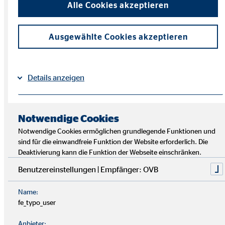
Alle Cookies akzeptieren
Ausgewählte Cookies akzeptieren
Details anzeigen
Impressum
Datenschutz
|
Notwendige Cookies
Notwendige Cookies ermöglichen grundlegende Funktionen und
sind für die einwandfreie Funktion der Website erforderlich. Die
Deaktivierung kann die Funktion der Webseite einschränken.
Benutzereinstellungen | Empfänger: OVB
Name:
A wie Analyse
fe_typo_user
DEIN START IN DIE FINANZPLANUNG
Anbieter: