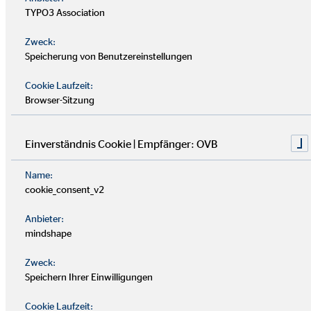
TYPO3 Association
Jede gute
Finanzberatung
beginnt mit einer gründlichen
Zweck:
Analyse. In einem
persönlichen Analysegespräch
nimmt
Speicherung von Benutzereinstellungen
sich deine OVB Beraterin oder dein OVB Berater Zeit, deine
finanzielle Situation, Wünsche, Ziele und Lebensumstände
Cookie Laufzeit:
Browser-Sitzung
kennenzulernen. Ziel ist es, ein Verständnis für deine
finanzielle Situation
zu bekommen und gemeinsam
Transparenz zu schaffen.
Einverständnis Cookie | Empfänger: OVB
Beispielhafte Fragen können sein:
Name:
cookie_consent_v2
Wie sieht deine
aktuelle Absicherung
aus?
Anbieter:
mindshape
Welche
langfristigen Wünsche und Ziele
verfolgst du?
Zweck:
Speichern Ihrer Einwilligungen
Welche
Verpflichtungen
oder Pläne hast du bereits?
Cookie Laufzeit: