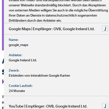
unserer Webseite standardmäßig blockiert. Durch das Akzeptieren
Vermögensaufbau
von externen Medien willigen Sie auch in die mögliche Übermittlung
Ihrer Daten an Dienste in datenschutzrechtlich sogenannten
Drittländern durch den Anbieter ein.
Hast du den richtigen Riecher, lässt sich in der
Selbstständigkeit
viel Geld verdienen. Mit klugen
Google Maps | Empfänger: OVB, Google Ireland Ltd.
Investments kannst du dieses Geld in
langfristige finanzielle
Sicherheit
verwandeln. Was für
Selbstständige
am besten
Name:
google_maps
funktioniert? Darauf gibt es keine Pauschalantwort.
Anbieter:
Antworten für deine
Google Ireland Ltd.
Selbstständigkeit
Zweck:
Einbinden von interaktiven Google Karten
KLARTEXT
Cookie Laufzeit:
24 Monate
Wenn du dich selbstständig machen und von Anfang an
Klarheit haben willst, ist ein Termin mit deiner
OVB
YouTube | Empfänger: OVB, Google Ireland Ltd.
Finanzberaterin
oder deinem
OVB Finanzberater
der perfekte