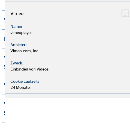
Vimeo
Was bedeutet Selbstständigkeit?
Name:
vimeoplayer
Lohnt sich Selbstständigkeit?
Anbieter:
Vimeo.com, Inc.
Welche Herausforderungen bringt
Zweck:
Selbstständigkeit mit sich?
Einbinden von Videos
Cookie Laufzeit:
Wie mache ich mich selbstständig?
24 Monate
Wie sichere ich mich vor der
Selbstständigkeit ab?