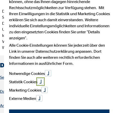
können, ohne das Ihnen dagegen hinreichende
Rechtsschutzmöglichkeiten zur Verfügung stehen. Mit
Der Sprung in die
Selbstständigkeit
erfordert Mut,
Ihren Einwilligungen in die Statistik und Marketing Cookies
Selbstvertrauen und Partner, auf die du dich verlassen kannst.
erklären Sie sich auch damit einverstanden. Weitere
Du hast die Absicht dich selbstständig zu machen und dein
individuelle Einstellungsmöglichkeiten und Informationen
Unternehmen von Anfang an smart aufziehen? Du bringst die
zu den eingesetzten Cookies finden Sie unter "Details
Ideen, die
OVB Finanzberatung
passende Finanz- und
anzeigen".
Versicherungslösungen rund um die Existenzgründung.
Alle Cookie-Einstellungen können Sie jederzeit über den
Worauf es ankommt, erfährst du hier.
Link in unserer Datenschutzerklärung anpassen. Dort
finden Sie auch alle weiteren rechtlich erforderlichen
Informationen in ausführlicher Form.
Der Inhalt im Überblick
Notwendige Cookies
Selbstständigkeit
Statistik Cookies
Marketing Cookies
Das ist wichtig
Externe Medien
Antworten für deine Selbstständigkeit