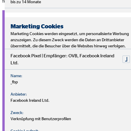
für:
bis zu 14 Monate
Krankheitsvorsorge
Marketing Cookies
Alle brauchen eine
Krankenversicherung
, Selbstständige
Marketing Cookies werden eingesetzt, um personalisierte Werbung
mitunter noch mehr. Da du zum Beispiel im Krankheitsfall
anzuzeigen. Zu diesem Zweck werden die Daten an Drittanbieter
keine Lohnfortzahlungen erhältst, sind bestimmte
übermittelt, die die Besucher über die Websites hinweg verfolgen.
Krankenzusatzversicherungen für dich vielleicht besonders
Facebook Pixel | Empfänger: OVB, Facebook Ireland
attraktiv.
Ltd.
Altersvorsorge
Name:
_fbp
Die meisten Selbstständigen sind
nicht
Teil der
gesetzlichen
Rentenversicherung
. Sie müssen sich also selbst um ihre
Anbieter:
Facebook Ireland Ltd.
Rente und Altersvorsorge
kümmern. Welche Finanz- und
Versicherungslösungen für dich am besten funktionieren, ist
Zweck:
eine höchst individuelle Frage.
Verknüpfung mit Benutzerprofilen
Risikovorsorge
Cookie Laufzeit: