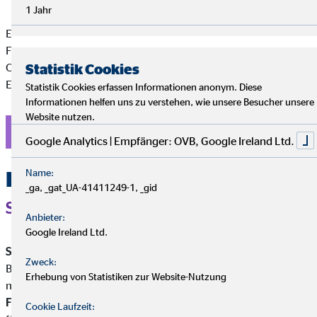
1 Jahr
Es gibt kein Patentrezept für diese Aufgaben, aber einen
Fahrplan für die richtigen Entscheidungen. Gemeinsam mit der
OVB Finanzberatung findest du deine persönliche
Statistik Cookies
Erfolgsformel.
Statistik Cookies erfassen Informationen anonym. Diese
Informationen helfen uns zu verstehen, wie unsere Besucher unsere
Website nutzen.
Finanzberater finden
Google Analytics | Empfänger: OVB, Google Ireland Ltd.
Das ist wichtig
Name:
_ga, _gat_UA-41411249-1, _gid
SELBSTSTÄNDIG MACHEN
Anbieter:
Google Ireland Ltd.
Selbstständigkeit
ist nicht gleich Selbstständigkeit. Je nach
Zweck:
Beruf, Unternehmensform und einigen anderen Faktoren
Erhebung von Statistiken zur Website-Nutzung
musst du Fragen rund um
Versicherungen, Vorsorge und
Finanzen
(etwas) anders beantworten. Das gilt zum Beispiel
Cookie Laufzeit: