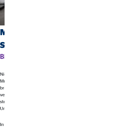
Mit Selbstvertrauen in die
Selbstständigkeit
BERATUNG VON OVB
Nicht jede Versicherung und nicht jedes Finanzprodukt sind ein
Muss für
Selbstständige
. Andere sind unverzichtbar. Du
brauchst vertrauensvolle Partner, die diesen Unterschied kennen,
verstehen und klar kommunizieren. Die
OVB Finanzberatung
steht seit vielen Jahren an der Seite mutiger
Unternehmensgründerinnen und Unternehmensgründern.
In einer individuellen Beratung vor Ort verschaffst du dir einen