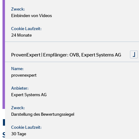
Haft­pflicht
Zweck:
Einbinden von Videos
Du stehst für alle deine Fehler ein – gerade in der
Selbstständigkeit. Mit einer passenden
Cookie Laufzeit:
24 Monate
Haftpflichtversicherung
kannst du jedoch nicht nur dein
Unternehmen, sondern auch deine Familie vor Forderungen
schützen.
ProvenExpert | Empfänger: OVB, Expert Systems AG
Berufs­unfähigkeit
Name:
provenexpert
Die
Berufsunfähigkeitsversicherung
ist eine der häufigsten
Empfehlungen für Selbstständige. Denn damit schaffst du
Anbieter:
Expert Systems AG
Sicherheit für den Fall, dass du dein Geschäft nicht mehr so
führen kannst, wie du es willst.
Zweck:
Darstellung des Bewertungssiegel
Häufig gestellte Fragen
Cookie Laufzeit:
SELBSTSTÄNDIGKEIT
30 Tage