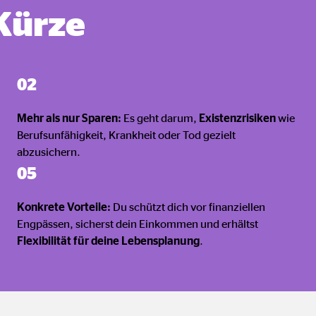
 Kürze
ser-Sitzung
02
ie_consent_v2
dshape
Mehr als nur Sparen:
Es geht darum,
Existenzrisiken
wie
Berufsunfähigkeit, Krankheit oder Tod gezielt
chern Ihrer Einwilligungen
abzusichern.
hr
05
Konkrete Vorteile:
Du schützt dich vor finanziellen
Engpässen, sicherst dein Einkommen und erhältst
Flexibilität für deine Lebensplanung
.
iese Informationen helfen uns zu verstehen, wie unsere Besucher unsere W
reland Ltd.