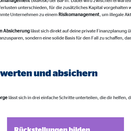
ikomanagement
(MaRisk) der BaFin. Dabei wird zwischen erwarteten
gle_maps
Verlusten unterschieden, für die zusätzliches Kapital vorgehalte
timmte Unternehmen zu einem
Risikomanagement
, um illegale Ak
le Ireland Ltd.
inden von interaktiven Google Karten
n Absicherung
lässt sich direkt auf deine private Finanzplanung 
anzusparen, sondern eine solide Basis für den Fall zu schaffen, 
Monate
td.
tube
ewerten und absichern
le Ireland Ltd.
inden von Videos
orge
lässt sich in drei einfache Schritte unterteilen, die dir helfen
Monate
utions Inc.
Rückstellungen bilden