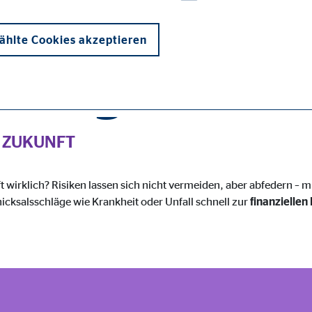
hlte Cookies akzeptieren
orsorge
E ZUKUNFT
onen und sind für die einwandfreie Funktion der Website erforderlich. D
ft wirklich? Risiken lassen sich nicht vermeiden, aber abfedern – m
icksalsschläge wie Krankheit oder Unfall schnell zur
finanzielle
ypo_user
3 Association
cherung von Benutzereinstellungen