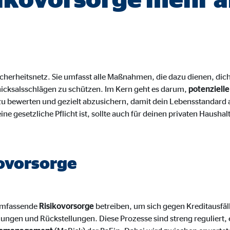
onate
 C
 Sicherheitsnetz. Sie umfasst alle Maßnahmen, die dazu dienen, dic
orm A/S
hicksalsschlägen zu schützen. Im Kern geht es darum,
potenzielle
campaign
u bewerten und gezielt abzusichern, damit dein Lebensstandard au
 gesetzliche Pflicht ist, sollte auch für deinen privaten Haushalt 
onate
kovorsorge
eim Besuch unserer Webseite standardmäßig blockiert. Durch das Akzepti
r Daten an Dienste in datenschutzrechtlich sogenannten Drittländern durch 
 umfassende
Risikovorsorge
betreiben, um sich gegen Kreditausfäll
ngen und Rückstellungen. Diese Prozesse sind streng reguliert, 
nd Ltd.