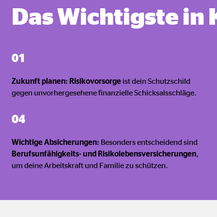
Das Wichtigste in
Cookie Laufzeit:
Brow
Einverständnis Cookie | Empfänger: OVB
01
Name:
cook
Anbieter:
min
Zukunft planen: Risikovorsorge
ist dein Schutzschild
gegen unvorhergesehene finanzielle Schicksalsschläge.
Zweck:
Spei
Cookie Laufzeit:
1 Ja
04
Wichtige Absicherungen:
Besonders entscheidend sind
Berufsunfähigkeits- und Risikolebensversicherungen
,
Statistik Cookies
um deine Arbeitskraft und Familie zu schützen.
Statistik Cookies erfassen Informationen anonym. D
Google Analytics | Empfänger: OVB, Google I