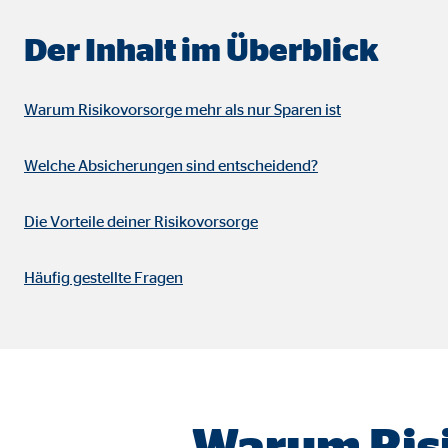
Name:
_ga,
Der Inhalt im Überblick
Anbieter:
Goog
Zweck:
Erhe
Warum Risikovorsorge mehr als nur Sparen ist
Cookie Laufzeit:
bis 
Welche Absicherungen sind entscheidend?
Marketing Cookies
Die Vorteile deiner Risikovorsorge
Marketing Cookies werden eingesetzt, um personalis
Besucher über die Websites hinweg verfolgen.
Häufig gestellte Fragen
Facebook Pixel | Empfänger: OVB, Facebook 
Name:
_fbp
Anbieter:
Face
Warum Risi
Zweck:
Verk