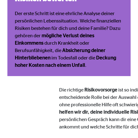
Name:
jwpl
Anbieter:
Long
Der erste Schritt ist eine ehrliche Analyse deiner
persönlichen Lebenssituation. Welche finanziellen
Zweck:
Einb
Risiken bestehen für dich und deine Familie? Dazu
Cookie Laufzeit:
24 
gehören der
mögliche Verlust deines
Einkommens
durch Krankheit oder
Berufsunfähigkeit, die
Absicherung deiner
ProvenExpert | Empfänger: OVB, Expert Sys
Hinterbliebenen
im Todesfall oder die
Deckung
hoher Kosten nach einem Unfall
.
Name:
prov
Anbieter:
Expe
Die richtige
Risikovorsorge
ist so ind
Zweck:
Dars
entscheidende Rolle bei der Auswahl 
Cookie Laufzeit:
30 
ohne professionelle Hilfe oft schwie
helfen wir dir, deine individuelle 
persönlichen Gespräch kann dir eine 
Vimeo
ankommt und welche Schritte für dich
Name:
vime