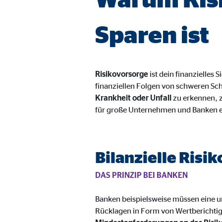
Cookie Laufzeit:
3 M
Sparen ist
Adform | Empfänger: OVB, Adform A/S
Name:
uid,
Risikovorsorge
ist dein finanzielles
Anbieter:
Adf
finanziellen Folgen von schweren Sc
Zweck:
ad 
Krankheit oder Unfall
zu erkennen, z
für große Unternehmen und Banken eine
Cookie Laufzeit:
2 M
Bilanzielle Risi
Externe Medien
Inhalte von Video- und Kartenplattformen werden b
DAS PRINZIP BEI BANKEN
willigen Sie auch in die mögliche Übermittlung Ihre
Banken beispielsweise müssen eine
Rücklagen in Form von Wertberichtigu
Google Maps | Empfänger: OVB, Google Irela