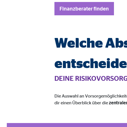
Anbieter:
Vime
Finanzberater finden
Zweck:
Einb
Cookie Laufzeit:
24 
Welche Abs
entscheid
DEINE RISIKOVORSOR
Die Auswahl an Vorsorgemöglichkeiten
dir einen Überblick über die
zentrale