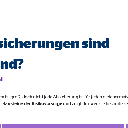
o.com, Inc.
inden von Videos
Monate
icherungen sind
end?
GE
 ist groß, doch nicht jede Absicherung ist für jeden gleichermaße
n Bausteine der Risikovorsorge
und zeigt, für wen sie besonders 