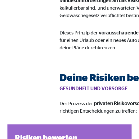
Mindestanforderungen an das Ris
Name:
goo
kalkulierbar sind, und unerwarteten 
Geldwäschegesetz verpflichtet bes
Anbieter:
Goog
Zweck:
Einb
Dieses Prinzip der
vorausschauende
für einen Urlaub oder ein neues Auto 
Cookie Laufzeit:
24 
deine Pläne durchkreuzen.
YouTube | Empfänger: OVB, Google Ireland L
Name:
you
Deine Risiken b
Anbieter:
Goog
GESUNDHEIT UND VORSORGE
Zweck:
Einb
Der Prozess der
privaten Risikovors
Cookie Laufzeit:
24 
richtigen Entscheidungen zu treffen:
JW Player | Empfänger: OVB, Long Tail Ad Sol
Risiken bewerten