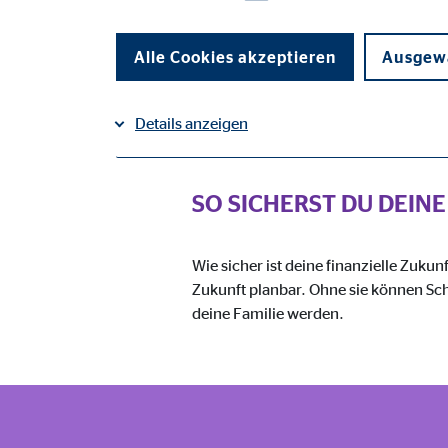
Alle Cookies akzeptieren
Ausgewä
Risikov
Details anzeigen
Impressum
Datenschutz
|
SO SICHERST DU DEIN
Notwendige Cookies
Notwendige Cookies ermöglichen grundlegende Funkti
Funktion der Webseite einschränken.
Wie sicher ist deine finanzielle Zukun
Zukunft planbar. Ohne sie können Sch
deine Familie werden.
Benutzereinstellungen | Empfänger: OVB
Name:
fe_t
Anbieter:
TYPO
Zweck:
Spei