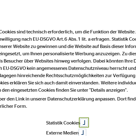
Finanzberater finden
F
Cookies sind technisch erforderlich, um die Funktion der Website
nwilligung nach EU-DSGVO Art.6 Abs.1 lit. a erfragen. Statistik Co
serer Website zu gewinnen und die Website auf Basis dieser Infor
eingesetzt, um Ihnen personalisierte Werbung anzuzeigen. Zu di
 als Besucher über Websites hinweg verfolgen. Dabei könnten Ihre 
ach EU-DSGVO kein angemessenes Datenschutzniveau herrscht und
 dagegen hinreichende Rechtsschutzmöglichkeiten zur Verfügung 
okies erklären Sie sich auch damit einverstanden. Weitere individue
den eingesetzten Cookies finden Sie unter "Details anzeigen".
ber den Link in unserer Datenschutzerklärung anpassen. Dort find
hrlicher Form.
Statistik Cookies
Externe Medien