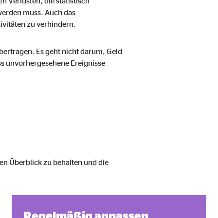
 Verlusten, die statistisch
n werden muss. Auch das
tivitäten zu verhindern.
übertragen. Es geht nicht darum, Geld
dass unvorhergesehene Ereignisse
, den Überblick zu behalten und die
Regelmäßig anpassen