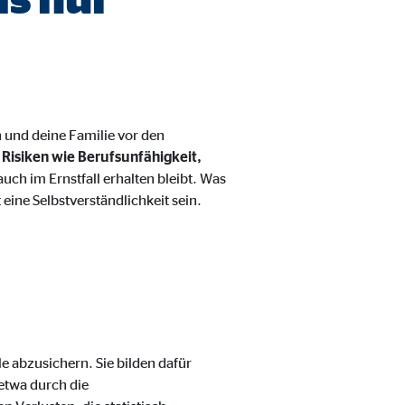
h und deine Familie vor den
 Risiken wie Berufsunfähigkeit,
ch im Ernstfall erhalten bleibt. Was
eine Selbstverständlichkeit sein.
eren von externen Medien
den Anbieter ein.
e abzusichern. Sie bilden dafür
etwa durch die