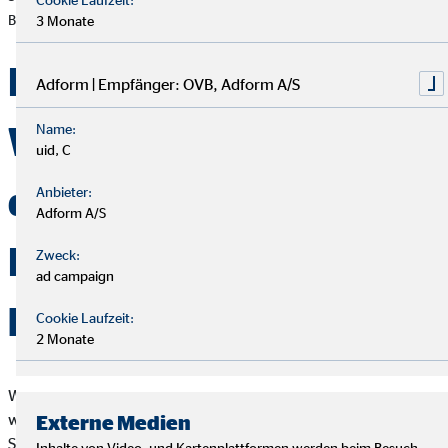
Beloha, Copyright SOS-Kinderdörfer weltweit/Gernot Aschoff [Fotograf]
3 Monate
Die
Adform | Empfänger: OVB, Adform A/S
Wiedereingliederung
Name:
uid, C
der Kinder in ihre
Anbieter:
Adform A/S
Familien ist das
Zweck:
ad campaign
höchste Ziel
Cookie Laufzeit:
2 Monate
Wenn Kinder in ihre Familien zurückgeführt werden, gibt es
weiter regelmäßige Hausbesuche und die Begutachtung durch
Externe Medien
Sozialarbeiter und Sozialarbeiterinnen. Für Kinder, die nicht in
Inhalte von Video- und Kartenplattformen werden beim Besuch