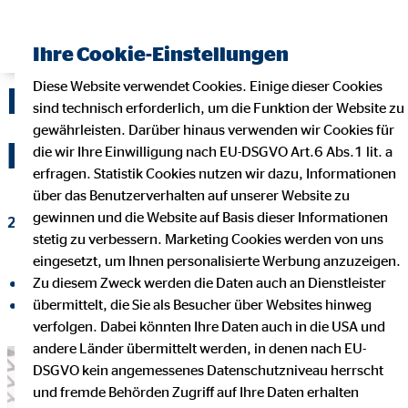
Finanzberater finden
Ihre Cookie-Einstellungen
Diese Website verwendet Cookies. Einige dieser Cookies
Kleine Schritte in eine
sind technisch erforderlich, um die Funktion der Website zu
gewährleisten. Darüber hinaus verwenden wir Cookies für
bessere Zukunft
die wir Ihre Einwilligung nach EU-DSGVO Art.6 Abs.1 lit. a
erfragen. Statistik Cookies nutzen wir dazu, Informationen
über das Benutzerverhalten auf unserer Website zu
gewinnen und die Website auf Basis dieser Informationen
29. August 2022
|
OVB-Hilfswerk
stetig zu verbessern. Marketing Cookies werden von uns
eingesetzt, um Ihnen personalisierte Werbung anzuzeigen.
Zu diesem Zweck werden die Daten auch an Dienstleister
auf Facebook teilen
übermittelt, die Sie als Besucher über Websites hinweg
auf LinkedIn teilen
verfolgen. Dabei könnten Ihre Daten auch in die USA und
andere Länder übermittelt werden, in denen nach EU-
DSGVO kein angemessenes Datenschutzniveau herrscht
und fremde Behörden Zugriff auf Ihre Daten erhalten