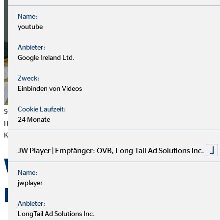
Name:
youtube
Anbieter:
Google Ireland Ltd.
Zweck:
Einbinden von Videos
Cookie Laufzeit:
SOS-Kinderdorf Madagaskar: Geschwister sitzen gemeinsam an ihren
24 Monate
Hausaufgaben; die ältere Schwester hilft ihrem Bruder, Copyright SOS-
Kinderdörfer weltweit/Gernot Aschoff [Fotograf]
JW Player | Empfänger: OVB, Long Tail Ad Solutions Inc.
Weitere Hilfe in
Name:
jwplayer
Madagaskar nötig
Anbieter:
LongTail Ad Solutions Inc.