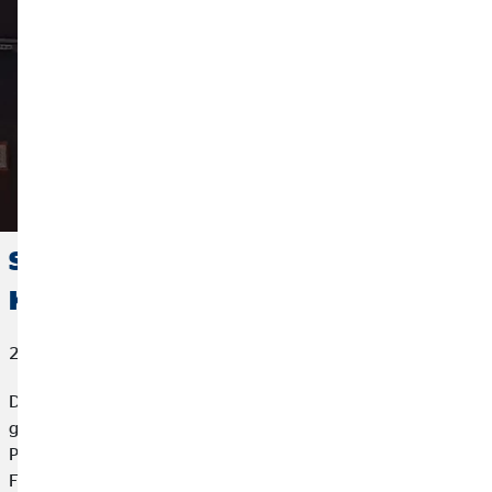
Spendenaktion für »Café
Kugelbauch«
28. September 2022
Das OVB Hilfswerk Menschen in Not e. V. unterstützt
gemeinsam mit OVB Bezirksdirektor Sebastian Schwarz das
Projekt »Café Kugelbauch«. Unter diesem Namen arbeitet im
Familienzentrum SPATZ 21 in Braunschweig die