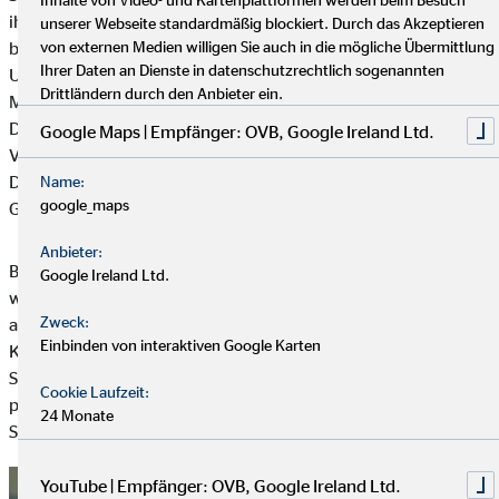
ihre Familien eingegliedert werden können, wird eine
unserer Webseite standardmäßig blockiert. Durch das Akzeptieren
bestmögliche und langfristige Alternative in einem vertrauten
von externen Medien willigen Sie auch in die mögliche Übermittlung
Ihrer Daten an Dienste in datenschutzrechtlich sogenannten
Umfeld gesucht. Zum Programm des SOS-Kinderdorf
Drittländern durch den Anbieter ein.
Madagaskar gehört es zudem, die Familien selbst zu stärken.
Dazu wurden Elternschulen etabliert, Beratungsstellen, soziale
Google Maps | Empfänger: OVB, Google Ireland Ltd.
Vereinigungen sowie Wasser- und Sanitärstellen eingerichtet.
Darüber hinaus werden schulische Betreuung und
Name:
google_maps
Gesundheitsdienste angeboten.
Anbieter:
Besonders wichtig ist die Bildung der Kinder in Anbetracht der
Google Ireland Ltd.
wirtschaftlichen Lage in Madagaskar. Jedes Kind hat ein Recht
Zweck:
auf eine hochwertige Bildung und dafür setzt sich SOS-
Einbinden von interaktiven Google Karten
Kinderdörfer ein. Es gibt speziellen Förderunterricht und auch
Schulstipendien. Für jedes Kind wird psychologische und
Cookie Laufzeit:
pädagogische Unterstützung sowie eine Kostenübernahme für
24 Monate
Schulmaterialen bereitgestellt.
YouTube | Empfänger: OVB, Google Ireland Ltd.