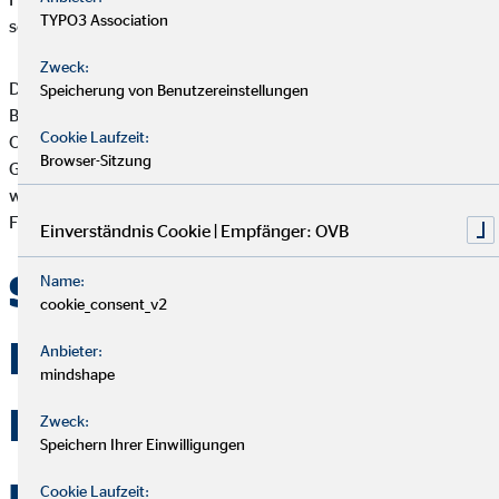
TYPO3 Association
sorgen.
Zweck:
Das SOS-Kinderdorf Madagaskar konzentriert sich im
Speicherung von Benutzereinstellungen
Besonderen auf den Schutz von Kindern. Sie erhalten dort
Cookie Laufzeit:
Obhut und Bildung sowie Unterstützung in den Bereichen
Browser-Sitzung
Gesundheit und Ernährung. Ziel dabei ist immer, die Kinder
wieder in ihre Familien zurückzuführen oder sie innerhalb ihrer
Familien zu betreuen.
Einverständnis Cookie | Empfänger: OVB
So fördert das SOS-
Name:
cookie_consent_v2
Kinderdorf
Anbieter:
mindshape
Madagaskar Kinder
Zweck:
Speichern Ihrer Einwilligungen
und ihre Familien
Cookie Laufzeit: