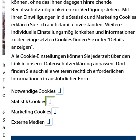
können, ohne das Ihnen dagegen hinreichende
Rechtsschutzmöglichkeiten zur Verfügung stehen. Mit
Ihren Einwilligungen in die Statistik und Marketing Cookies
erklären Sie sich auch damit einverstanden. Weitere
individuelle Einstellungsmöglichkeiten und Informationen
zu den eingesetzten Cookies finden Sie unter "Details
anzeigen".
Alle Cookie-Einstellungen können Sie jederzeit über den
Link in unserer Datenschutzerklärung anpassen. Dort
Im Rahmen des OVB Europatreffens im Dezember des
finden Sie auch alle weiteren rechtlich erforderlichen
vergangenen Jahres konnten dank der Spenden vieler OVB
Informationen in ausführlicher Form.
Finanzvermittler:innen, der OVB Holding AG und dem OVB
Hilfswerk 100.000 Euro zur Unterstützung des Programms
Notwendige Cookies
eingesammelt werden.
Statistik Cookies
Marketing Cookies
Gerne möchten wir das jüngste Interview mit dem Direktor der
SOS-Kinderdörfer Madagaskar, Jean-François Lepetit,
Externe Medien
aufgreifen, um über die aktuellen Entwicklungen und den
Erfolg des Projekts zu berichten. Jean-François Lepetit arbeitet