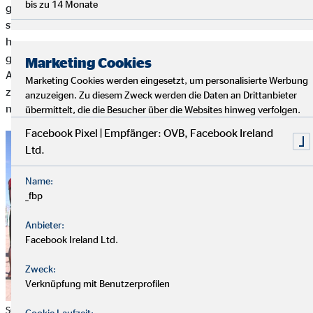
bis zu 14 Monate
gemeinsam Pizza gegessen. Diese erlebnisreichen Tage
stärken die Beziehung der Kinder untereinander. Im Alltag
haben sie unterschiedliche Aufgaben im Haus, die sie sich
gemeinsam aufteilen. Am Wochenende können sie neben den
Marketing Cookies
Ausflügen Gesellschaftsspiele oder Basketball spielen,
Marketing Cookies werden eingesetzt, um personalisierte Werbung
zusammen Fernsehen schauen, in die Kirche gehen oder
anzuzeigen. Zu diesem Zweck werden die Daten an Drittanbieter
malen.
übermittelt, die die Besucher über die Websites hinweg verfolgen.
Facebook Pixel | Empfänger: OVB, Facebook Ireland
Ltd.
Name:
_fbp
Anbieter:
Facebook Ireland Ltd.
Zweck:
Verknüpfung mit Benutzerprofilen
SOS-Kinderdorf Madagaskar: Kinder in der Pause auf dem Schulhof in
Cookie Laufzeit: