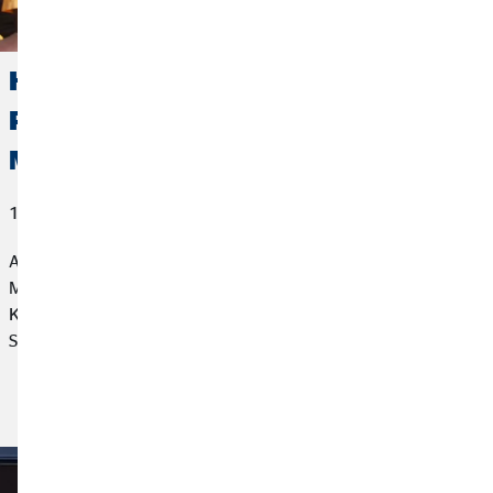
Hilfsprojekt geht in die nächste
Runde: OVB setzt Unterstützung in
Madagaskar fort
12. Juni 2024
Auch in diesem Jahr möchten wir unsere Unterstützung in
Madagaskar fortführen. Unser nachhaltiges Projekt, das wir in
Kooperation mit SOS-Kinderdörfer fördern, setzt auf Hilfe zur
Selbsthilfe und auf Solarenergie.
Artikel lesen