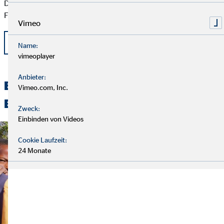
Dank von Herrn Lepetit im Namen der Familien an alle
Förderinnen und Förderer weitergeben.
Vimeo
zurück
Name:
vimeoplayer
Anbieter:
Entdecken Sie unsere spannenden
Vimeo.com, Inc.
Beiträge
Zweck:
Einbinden von Videos
Cookie Laufzeit:
24 Monate