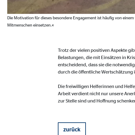
Name:
jwpl
Anbieter:
Long
Die Motivation für dieses besondere Engagement ist häufig von einem t
Zweck:
Einb
Mitmenschen einsetzen.«
Cookie Laufzeit:
24 
Trotz der vielen positiven Aspekte 
ProvenExpert | Empfänger: OVB, Expert Sys
Belastungen, die mit Einsätzen in Kr
entscheidend, dass sie die notwendi
Name:
prov
durch die öffentliche Wertschätzung i
Anbieter:
Expe
Die freiwilligen Helferinnen und Hel
Zweck:
Dars
Arbeit verdient nicht nur unsere An
Cookie Laufzeit:
30 
zur Stelle sind und Hoffnung schenke
Vimeo
zurück
Name:
vime