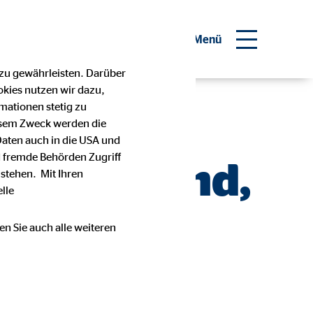
inanzberater werden
Menü
 zu gewährleisten. Darüber
okies nutzen wir dazu,
t im
mationen stetig zu
esem Zweck werden die
Daten auch in die USA und
 fremde Behörden Zugriff
die da sind,
stehen. Mit Ihren
lle
en Sie auch alle weiteren