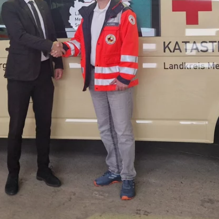
gle_maps
le Ireland Ltd.
inden von interaktiven Google Karten
Monate
td.
tube
le Ireland Ltd.
inden von Videos
Monate
utions Inc.