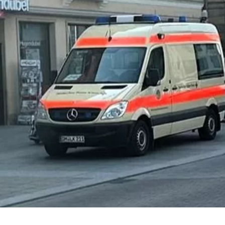
ser-Sitzung
ie_consent_v2
dshape
chern Ihrer Einwilligungen
hr
iese Informationen helfen uns zu verstehen, wie unsere Besucher unsere W
reland Ltd.