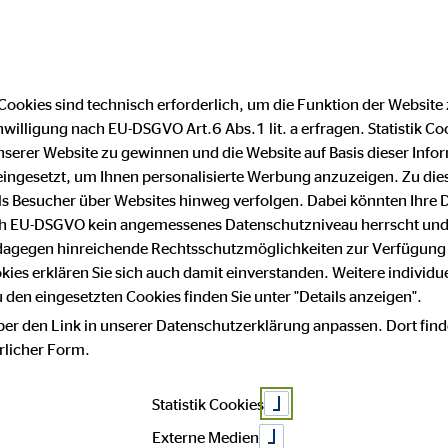
Finanzberater finden
F
Cookies sind technisch erforderlich, um die Funktion der Website
nwilligung nach EU-DSGVO Art.6 Abs.1 lit. a erfragen. Statistik Co
es Engagemen
serer Website zu gewinnen und die Website auf Basis dieser Infor
eingesetzt, um Ihnen personalisierte Werbung anzuzeigen. Zu di
 als Besucher über Websites hinweg verfolgen. Dabei könnten Ihre 
ach EU-DSGVO kein angemessenes Datenschutzniveau herrscht und
hutz – Helfer, 
 dagegen hinreichende Rechtsschutzmöglichkeiten zur Verfügung 
okies erklären Sie sich auch damit einverstanden. Weitere individue
den eingesetzten Cookies finden Sie unter "Details anzeigen".
kunde zählt
ber den Link in unserer Datenschutzerklärung anpassen. Dort find
hrlicher Form.
Statistik Cookies
Externe Medien