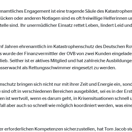
 _gat_UA-41411249-1, _gid
mtliches Engagement ist eine tragende Säule des Katastrophens
le Ireland Ltd.
cken oder anderen Notlagen sind es oft freiwillige Helferinnen un
bung von Statistiken zur Website-Nutzung
lle sind. Ihr unermüdlicher Einsatz rettet Leben, lindert Leid u
zu 14 Monate
fünf Jahren ehrenamtlich im Katastrophenschutz des Deutschen Ro
 wurde der Finanzvermittler der OVB von zwei Kunden eingeladen
b. Seither ist er aktives Mitglied und hat zahlreiche Ausbildunge
ierte Werbung anzuzeigen. Zu diesem Zweck werden die Daten an Drittanbie
Wasserwacht als Rettungsschwimmer eingesetzt zu werden.
chutz bringen sich nicht nur mit ihrer Zeit und Energie ein, son
ind oft in verschiedenen Bereichen ausgebildet, sei es in der Erste
Ireland Ltd.
en ist wertvoll, wenn es darum geht, in Krisensituationen schnell 
l aber auch so schnell wie möglich koordiniert werden, was ei
book Ireland Ltd.
nüpfung mit Benutzerprofilen
er erforderlichen Kompetenzen sicherzustellen, hat Tom Jacob ste