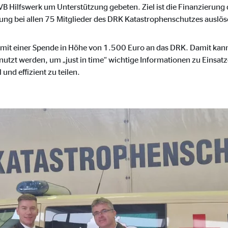
B Hilfswerk um Unterstützung gebeten. Ziel ist die Finanzierung
onate
rung bei allen 75 Mitglieder des DRK Katastrophenschutzes auslö
 mit einer Spende in Höhe von 1.500 Euro an das DRK. Damit kann 
utzt werden, um „just in time“ wichtige Informationen zu Einsatz
 C
und effizient zu teilen.
orm A/S
campaign
onate
eim Besuch unserer Webseite standardmäßig blockiert. Durch das Akzepti
r Daten an Dienste in datenschutzrechtlich sogenannten Drittländern durch 
nd Ltd.