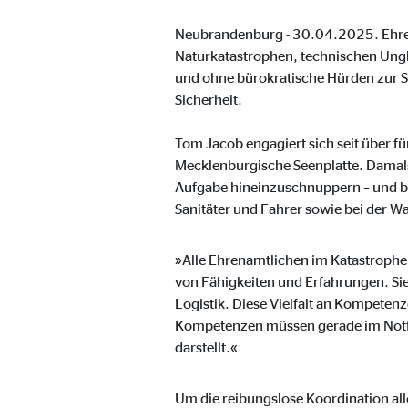
Name:
_ga,
Neubrandenburg - 30.04.2025. Ehrena
Anbieter:
Goog
Naturkatastrophen, technischen Unglü
Zweck:
Erhe
und ohne bürokratische Hürden zur Ste
Sicherheit.
Cookie Laufzeit:
bis 
Tom Jacob engagiert sich seit über 
Mecklenburgische Seenplatte. Damals
Marketing Cookies
Aufgabe hineinzuschnuppern – und blie
Marketing Cookies werden eingesetzt, um personalis
Sanitäter und Fahrer sowie bei der 
Besucher über die Websites hinweg verfolgen.
»Alle Ehrenamtlichen im Katastrophens
von Fähigkeiten und Erfahrungen. Sie s
Facebook Pixel | Empfänger: OVB, Facebook 
Logistik. Diese Vielfalt an Kompetenz
Name:
Kompetenzen müssen gerade im Notfal
_fbp
darstellt.«
Anbieter:
Face
Zweck:
Verk
Um die reibungslose Koordination all