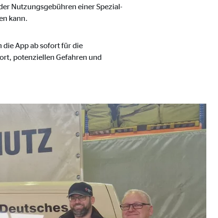
 der Nutzungsgebühren einer Spezial-
sen kann.
die App ab sofort für die
ort, potenziellen Gefahren und
eren von externen Medien
den Anbieter ein.