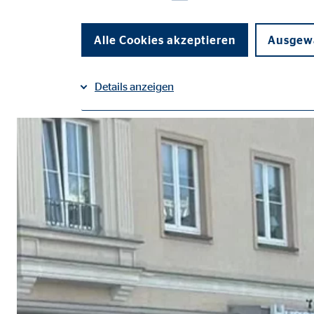
Alle Cookies akzeptieren
Ausgewä
auf Facebook teilen
auf LinkedIn teilen
Details anzeigen
Impressum
Datenschutz
|
Notwendige Cookies
Notwendige Cookies ermöglichen grundlegende Funkti
Funktion der Webseite einschränken.
Benutzereinstellungen | Empfänger: OVB
Name:
fe_t
Anbieter:
TYPO
Zweck:
Spei