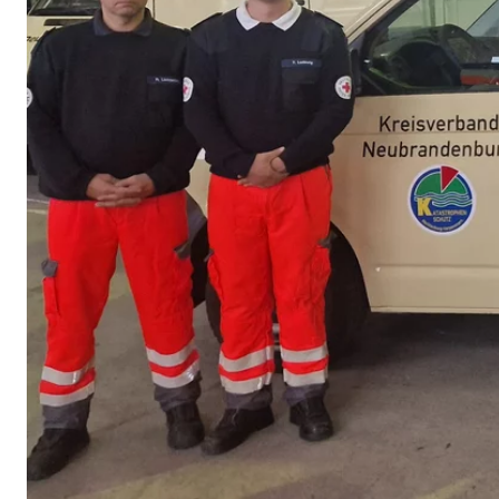
Name:
goo
Anbieter:
Goog
Zweck:
Einb
Cookie Laufzeit:
24 
YouTube | Empfänger: OVB, Google Ireland L
Name:
you
Anbieter:
Goog
Zweck:
Einb
Cookie Laufzeit:
24 
JW Player | Empfänger: OVB, Long Tail Ad Sol