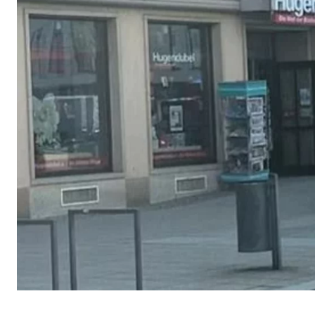
Cookie Laufzeit:
Brow
Einverständnis Cookie | Empfänger: OVB
Name:
cook
Anbieter:
min
Zweck:
Spei
Cookie Laufzeit:
1 Ja
Statistik Cookies
Statistik Cookies erfassen Informationen anonym. D
Google Analytics | Empfänger: OVB, Google I