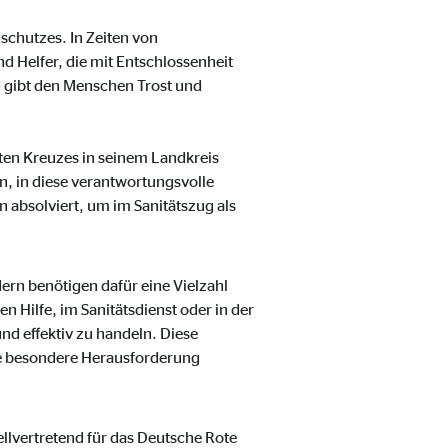
chutzes. In Zeiten von
d Helfer, die mit Entschlossenheit
nd gibt den Menschen Trost und
ten Kreuzes in seinem Landkreis
, in diese verantwortungsvolle
n absolviert, um im Sanitätszug als
ter übermittelt, die die
dern benötigen dafür eine Vielzahl
n Hilfe, im Sanitätsdienst oder in der
und effektiv zu handeln. Diese
ne besondere Herausforderung
llvertretend für das Deutsche Rote