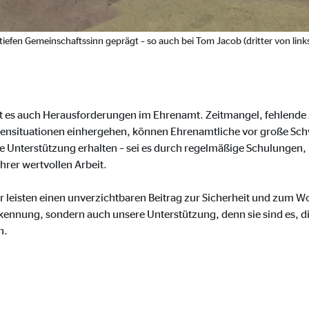
ayer
Tail Ad Solutions Inc.
iefen Gemeinschaftssinn geprägt – so auch bei Tom Jacob (dritter von link
inden von Videos
Monate
gibt es auch Herausforderungen im Ehrenamt. Zeitmangel, fehlend
tems AG
isensituationen einhergehen, können Ehrenamtliche vor große Schwi
ge Unterstützung erhalten – sei es durch regelmäßige Schulungen
enexpert
hrer wertvollen Arbeit.
rt Systems AG
fer leisten einen unverzichtbaren Beitrag zur Sicherheit und zum 
tellung des Bewertungssiegel
erkennung, sondern auch unsere Unterstützung, denn sie sind es,
Tage
n.
oplayer