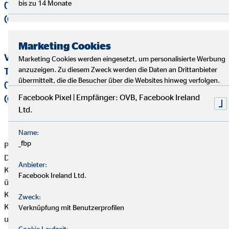
bis zu 14 Monate
(Tannenmühle), Maik Höpfner und Olivia Langwald
(OVB))
Marketing Cookies
Vorweihnachtlicher Besuch der Einrichtung
Marketing Cookies werden eingesetzt, um personalisierte Werbung
anzuzeigen. Zu diesem Zweck werden die Daten an Drittanbieter
Tannenmühle im Erzgebirge (v. l. n. r.: Kevin L.
übermittelt, die die Besucher über die Websites hinweg verfolgen.
(Tannenmühle), Maik Höpfner und Olivia Langwald
Facebook Pixel | Empfänger: OVB, Facebook Ireland
(OVB))
Ltd.
Name:
_fbp
Pädagoge Kevin L.: »Die Kids fühlen sich sehr wohl bei uns.
Dennoch war es in der Vergangenheit oft nicht so einfach, den
Anbieter:
Kindern ihre kleinen Wünsche zu erfüllen. Wir freuen uns sehr
Facebook Ireland Ltd.
über die erhaltene Spende und werden gemeinsam mit den
Kindern planen, was wir alles unternehmen wollen. Unsere
Zweck:
Kinder haben selbstverständlich genaue Vorstellungen, was sie
Verknüpfung mit Benutzerprofilen
unternehmen, und was sie an unserer Einrichtung verbessern
Cookie Laufzeit: