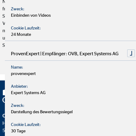
Niilo, der im März bereits drei Jahre alt wird. Niilo ist ein
fröhliches Kind – und das trotz seines schweren
Zweck:
Einbinden von Videos
Schicksalsschlags. David Storch, Bezirksleiter der OVB
Vermögensberatung AG in Fulda, hat von Niilos Situation
Cookie Laufzeit:
mitbekommen. Er betreut Linda Bug schon länger als Kundin
24 Monate
und will seine Reichweite nutzen, um mehr Menschen auf die
Spendenaktion aufmerksam zu machen.
ProvenExpert | Empfänger: OVB, Expert Systems AG
Artikel lesen
Name:
provenexpert
Anbieter:
Expert Systems AG
Zweck:
Darstellung des Bewertungssiegel
OVB Vermögensberatung AG
Heumarkt 1
Cookie Laufzeit:
50667 Köln
30 Tage