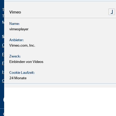
Telefon:
+49 221 2015-0
Vimeo
Telefax: +49 221 2015-264
Mail:
info@hv.ovb.de
Name:
vimeoplayer
Service und Informationen
Rechtliche Hinweise
Anbieter:
Über OVB
Impressum
Vimeo.com, Inc.
Finanzlösungen
Datenschutz
Zweck:
Einbinden von Videos
Finanzratgeber
Netiquette
Häufige Fragen
OVB Portal
Cookie Laufzeit:
24 Monate
Organization: "Fakten OVB"
Erklärung zur Barrierefreiheit
Cookie-Einstellungen
Copyright © 2026 by OVB Vermögensberatung AG | All Rights