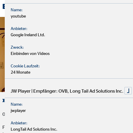
Beiträge
Name:
youtube
Anbieter:
Google Ireland Ltd.
Zweck:
Einbinden von Videos
Cookie Laufzeit:
24 Monate
JW Player | Empfänger: OVB, Long Tail Ad Solutions Inc.
»Ein Lift für Niilo« - Spendenaktion
Name:
jwplayer
01. Februar 2023
Anbieter:
Familie Bug lebt in Fulda. Ihr jüngstes Familienmitglied heißt
LongTail Ad Solutions Inc.