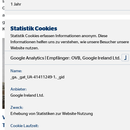
sind es auch die Kleinigkeiten, die den Kindern ein Lächeln ins
1 Jahr
Gesicht zaubern – sei es ein Eis im Freibad, eine Rostbratwurst
auf einem Stadtfest, eine Packung Popcorn für einen
gemütlichen Fernsehabend oder ein paar Extrarunden auf dem
Statistik Cookies
Karussell während des alljährlichen Dorffestes.
Statistik Cookies erfassen Informationen anonym. Diese
Informationen helfen uns zu verstehen, wie unsere Besucher unsere
Website nutzen.
Google Analytics | Empfänger: OVB, Google Ireland Ltd.
Name:
_ga, _gat_UA-41411249-1, _gid
Anbieter:
Google Ireland Ltd.
Zweck:
Erhebung von Statistiken zur Website-Nutzung
Vorweihnachtlicher Besuch der Einrichtung
Tannenmühle im Erzgebirge (v. l. n. r.: Kevin L.
Cookie Laufzeit: