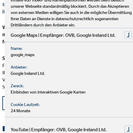
suedsachsen.de/index.php/kinderjugendliche/kinder-und-
unserer Webseite standardmäßig blockiert. Durch das Akzeptieren
jugendwohnen-tannenmuhle/
von externen Medien willigen Sie auch in die mögliche Übermittlung
Ihrer Daten an Dienste in datenschutzrechtlich sogenannten
Drittländern durch den Anbieter ein.
Wenn auch Sie die Einrichtung Tannenmühle unterstützen
möchten, laden wir Sie herzlich ein, Ihre Spende an
Google Maps | Empfänger: OVB, Google Ireland Ltd.
folgendes Konto zurichten:
Name:
google_maps
Spendenkonto
Förderverein Kinderheim Tannenmühle e.V.
Anbieter:
IBAN DE75 8705 8000 3601 0000 82
Google Ireland Ltd.
Verwendungszweck: Gruppe 3 + Ihre Adresse (für die
Zweck:
Spendenquittung)
Einbinden von interaktiven Google Karten
zurück
Cookie Laufzeit:
24 Monate
Entdecken Sie unsere spannenden
YouTube | Empfänger: OVB, Google Ireland Ltd.