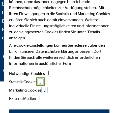
können, ohne das Ihnen dagegen hinreichende
Über OVB
Impressum
Rechtsschutzmöglichkeiten zur Verfügung stehen. Mit
Finanzlösungen
Datenschutz
Ihren Einwilligungen in die Statistik und Marketing Cookies
erklären Sie sich auch damit einverstanden. Weitere
Finanzratgeber
Netiquette
individuelle Einstellungsmöglichkeiten und Informationen
Häufige Fragen
OVB Portal
zu den eingesetzten Cookies finden Sie unter "Details
Organization: "Fakten OVB"
anzeigen".
Erklärung zur Barrierefreiheit
Alle Cookie-Einstellungen können Sie jederzeit über den
Cookie-Einstellungen
Link in unserer Datenschutzerklärung anpassen. Dort
finden Sie auch alle weiteren rechtlich erforderlichen
Informationen in ausführlicher Form.
Copyright © 2026 by OVB Vermögensberatung AG | All Rights
Notwendige Cookies
Reserved
Statistik Cookies
Marketing Cookies
Externe Medien