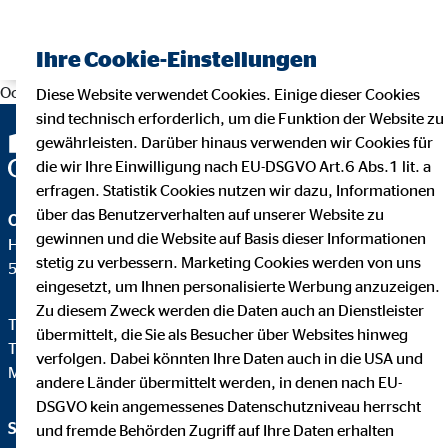
Finanzberater finden
Ihre Cookie-Einstellungen
Oops, an error occurred! Request: a1c7eff3b9bf1
Diese Website verwendet Cookies. Einige dieser Cookies
sind technisch erforderlich, um die Funktion der Website zu
gewährleisten. Darüber hinaus verwenden wir Cookies für
die wir Ihre Einwilligung nach EU-DSGVO Art.6 Abs.1 lit. a
erfragen. Statistik Cookies nutzen wir dazu, Informationen
über das Benutzerverhalten auf unserer Website zu
OVB Vermögensberatung AG
gewinnen und die Website auf Basis dieser Informationen
Heumarkt 1
stetig zu verbessern. Marketing Cookies werden von uns
50667 Köln
eingesetzt, um Ihnen personalisierte Werbung anzuzeigen.
Zu diesem Zweck werden die Daten auch an Dienstleister
Telefon:
+49 221 2015-0
übermittelt, die Sie als Besucher über Websites hinweg
Telefax: +49 221 2015-264
verfolgen. Dabei könnten Ihre Daten auch in die USA und
Mail:
info@hv.ovb.de
andere Länder übermittelt werden, in denen nach EU-
DSGVO kein angemessenes Datenschutzniveau herrscht
Service und Informationen
Rechtliche Hinweise
und fremde Behörden Zugriff auf Ihre Daten erhalten