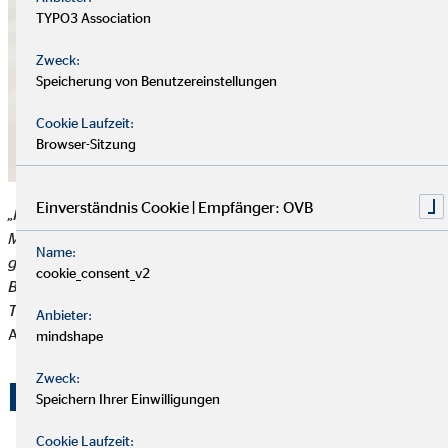
TYPO3 Association
Zweck:
Speicherung von Benutzereinstellungen
Cookie Laufzeit:
Browser-Sitzung
Einverständnis Cookie | Empfänger: OVB
„Im Namen aller Bewohner*innen des Oranienhofs und des
Meilensteins möchten wir uns als Sozialer Dienst bei Ihnen
Name:
ganz herzlich für die tollen Ostergeschenke bedanken. Die
cookie_consent_v2
Bewohner*innen waren begeistert von den liebevoll gepackten
Tüten und den dazugehörigen Karten.“,
berichten unsere
Anbieter:
Ansprechpartnerinnen des Oranienhofs nach Ostern erfreut.
mindshape
Zweck:
Ein Zuhause mit Herz
Speichern Ihrer Einwilligungen
Cookie Laufzeit: