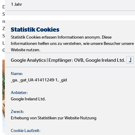
1 Jahr
Der Oranienhof ist weit mehr als ein Pflegeheim für
Seniorinnen und Senioren. Er bietet auch jüngeren Menschen
mit Unterstützungsbedarf ein neues Zuhause – etwa nach einer
Zeit der Wohnungslosigkeit oder im Umgang mit
Statistik Cookies
Suchterkrankungen. Unabhängig von Herkunft oder
Statistik Cookies erfassen Informationen anonym. Diese
Lebensweg finden die Bewohnerinnen und Bewohner hier
Informationen helfen uns zu verstehen, wie unsere Besucher unsere
Website nutzen.
Geborgenheit, Gemeinschaft und einen Neuanfang.
Google Analytics | Empfänger: OVB, Google Ireland Ltd.
Name:
_ga, _gat_UA-41411249-1, _gid
Anbieter:
Google Ireland Ltd.
Zweck:
Erhebung von Statistiken zur Website-Nutzung
Cookie Laufzeit: