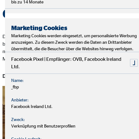
bis zu 14 Monate
Gemeinsam Gutes tun
Marketing Cookies
Marketing Cookies werden eingesetzt, um personalisierte Werbung
Das OVB-Hilfswerk bedankt sich herzlich bei allen, die diese
anzuzeigen. Zu diesem Zweck werden die Daten an Drittanbieter
besondere Aktion mitgestaltet und unterstützt haben. Ihr habt
übermittelt, die die Besucher über die Websites hinweg verfolgen.
mit kleinen Gesten große Wirkung erzielt – und gezeigt, dass
Mitmenschlichkeit lebendig ist.
Facebook Pixel | Empfänger: OVB, Facebook Ireland
Ltd.
Danke für Euer Engagement!
Name:
_fbp
Anbieter:
Facebook Ireland Ltd.
Zweck:
Verknüpfung mit Benutzerprofilen
Cookie Laufzeit: