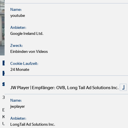
Name:
youtube
Anbieter:
Google Ireland Ltd.
Zweck:
Einbinden von Videos
Ehrenamtliches Engagement im
Cookie Laufzeit:
24 Monate
Katastrophenschutz – Helfer, die da
sind, wenn jede Sekunde zählt
JW Player | Empfänger: OVB, Long Tail Ad Solutions Inc.
30. April 2025
Name:
jwplayer
Ehrenamtliches Engagement ist eine unverzichtbare Stütze des
Katastrophenschutzes. Wenn Naturkatastrophen, technische
Anbieter:
Unglücke oder andere Notlagen eintreten, sind es oft freiwillige
LongTail Ad Solutions Inc.