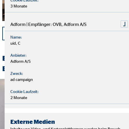
3 Monate
Adform | Empfänger: OVB, Adform A/S
zurück
Name:
uid, C
Anbieter:
Entdecken Sie unsere spannenden
Adform A/S
Beiträge
Zweck:
ad campaign
Cookie Laufzeit:
2 Monate
Externe Medien
Inhalte von Video- und Kartenplattformen werden beim Besuch