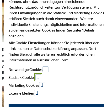
können, ohne das Ihnen dagegen hinreichende
Rechtsschutzmöglichkeiten zur Verfügung stehen. Mit
Ihren Einwilligungen in die Statistik und Marketing Cookies
erklären Sie sich auch damit einverstanden. Weitere
individuelle Einstellungsmöglichkeiten und Informationen
zu den eingesetzten Cookies finden Sie unter "Details
anzeigen".
Alle Cookie-Einstellungen können Sie jederzeit über den
Link in unserer Datenschutzerklärung anpassen. Dort
Köln, 28. April 2025 – Zu Ostern Freude schenken – genau das
finden Sie auch alle weiteren rechtlich erforderlichen
war das Ziel einer liebevollen Aktion engagierter Kolleginnen
Informationen in ausführlicher Form.
und Kollegen aus der Kölner OVB-Hauptverwaltung.
Gemeinsam stellten sie bunte Überraschungspakete für die
Notwendige Cookies
Bewohnerinnen und Bewohner des Pflegeheims Oranienhof in
Statistik Cookies
Köln-Höhenberg zusammen.
Marketing Cookies
Externe Medien