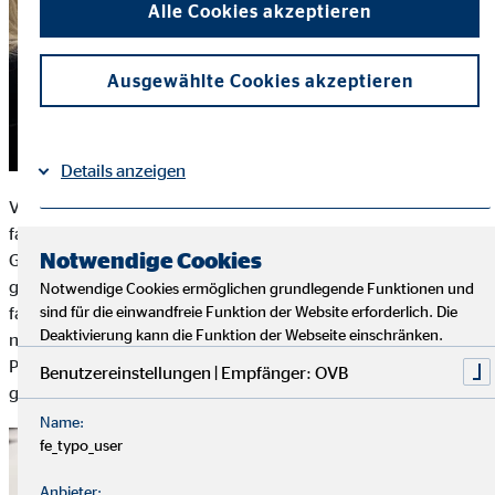
Alle Cookies akzeptieren
Ausgewählte Cookies akzeptieren
Details anzeigen
Viele der rund 75 Menschen, die dort leben, haben nur wenig
familiären Rückhalt. Persönliche Gesten wie Briefe oder
Impressum
Datenschutz
|
Notwendige Cookies
Geschenke sind daher selten. Umso mehr sorgten die bunt
gepackten Osterpräsente für große Freude: In jedem Paket
Notwendige Cookies ermöglichen grundlegende Funktionen und
fanden sich süße Schokoladenhasen, farbenfrohe Socken,
sind für die einwandfreie Funktion der Website erforderlich. Die
Deaktivierung kann die Funktion der Webseite einschränken.
nützliche Alltagsbegleiter wie Kaffeebecher und
Pflegeprodukte – und als besonderes Highlight: eine individuell
Benutzereinstellungen | Empfänger: OVB
gestaltete Osterkarte mit persönlichen Grüßen.
Name:
fe_typo_user
Anbieter: