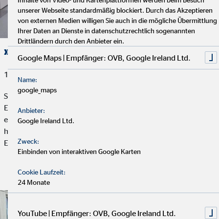
unserer Webseite standardmäßig blockiert. Durch das Akzeptieren
von externen Medien willigen Sie auch in die mögliche Übermittlung
Ihrer Daten an Dienste in datenschutzrechtlich sogenannten
Drittländern durch den Anbieter ein.
»Ein Pony auf dem Flur«
Google Maps | Empfänger: OVB, Google Ireland Ltd.
12. Juni 2025
Name:
google_maps
Seit fast 15 Jahren engagieren sich Jörg Lehmann und seine
Ehefrau Andrea ehrenamtlich im Lotti-Tonello-Haus in Lübeck –
Anbieter:
einer Pflegeeinrichtung für Menschen, die aufgrund ihres
Google Ireland Ltd.
hohen Alters oder wegen neurologischer oder palliativer
Zweck:
Erkrankungen besondere Betreuung benötigen.
Einbinden von interaktiven Google Karten
Cookie Laufzeit:
Artikel lesen
24 Monate
YouTube | Empfänger: OVB, Google Ireland Ltd.