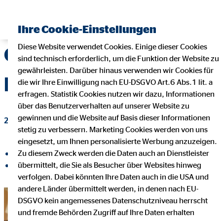
Finanzberater finden
Ihre Cookie-Einstellungen
Diese Website verwendet Cookies. Einige dieser Cookies
Osterfreude für
sind technisch erforderlich, um die Funktion der Website zu
gewährleisten. Darüber hinaus verwenden wir Cookies für
Pflegeheimbewohner
die wir Ihre Einwilligung nach EU-DSGVO Art.6 Abs.1 lit. a
erfragen. Statistik Cookies nutzen wir dazu, Informationen
über das Benutzerverhalten auf unserer Website zu
gewinnen und die Website auf Basis dieser Informationen
28. April 2025
|
OVB-Hilfswerk
stetig zu verbessern. Marketing Cookies werden von uns
eingesetzt, um Ihnen personalisierte Werbung anzuzeigen.
Zu diesem Zweck werden die Daten auch an Dienstleister
auf Facebook teilen
übermittelt, die Sie als Besucher über Websites hinweg
auf LinkedIn teilen
verfolgen. Dabei könnten Ihre Daten auch in die USA und
andere Länder übermittelt werden, in denen nach EU-
DSGVO kein angemessenes Datenschutzniveau herrscht
und fremde Behörden Zugriff auf Ihre Daten erhalten