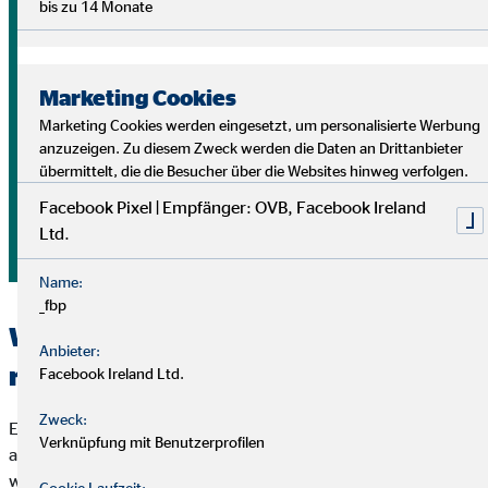
bis zu 14 Monate
Es gibt mehrere Ursachen, doch für die derzeitige Inflation
spielen vor allem zwei Faktoren eine entscheidende Rolle:
Ein
mangelndes Angebot und
eine
erhöhte Nachfrage
.
Marketing Cookies
Eine stark gestiegene Nachfrage nach knappen Gütern oder
Marketing Cookies werden eingesetzt, um personalisierte Werbung
Rohstoffen führt zu einem Preisdruck. Die
Energiekrise
und
anzuzeigen. Zu diesem Zweck werden die Daten an Drittanbieter
weltweite Lieferengpässe
verknappen dadurch das
übermittelt, die die Besucher über die Websites hinweg verfolgen.
Angebot an wichtigen Rohstoffen wie zum Beispiel Öl oder
Facebook Pixel | Empfänger: OVB, Facebook Ireland
Getreide. Zeitgleich steigt der Preis, da diese Güter
Ltd.
besonders stark nachgefragt werden. Das allgemeine
Preisniveau steigt somit an.
Name:
_fbp
Wie die Inflation deine Kaufkraft
Anbieter:
reduziert
Facebook Ireland Ltd.
Zweck:
Ein steigendes Preisniveau hat sowohl für Privatpersonen als
Verknüpfung mit Benutzerprofilen
auch für Unternehmen Konsequenzen. Beide investieren
weniger beziehungsweise senken die eigenen Ausgaben – der
Cookie Laufzeit: