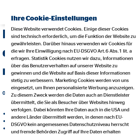
Finanzberater finden
Ihre Cookie-Einstellungen
Diese Website verwendet Cookies. Einige dieser Cookies
Inflation: So wird aus
sind technisch erforderlich, um die Funktion der Website zu
gewährleisten. Darüber hinaus verwenden wir Cookies für
deinem Geld wieder
die wir Ihre Einwilligung nach EU-DSGVO Art.6 Abs.1 lit. a
erfragen. Statistik Cookies nutzen wir dazu, Informationen
über das Benutzerverhalten auf unserer Website zu
mehr
gewinnen und die Website auf Basis dieser Informationen
stetig zu verbessern. Marketing Cookies werden von uns
eingesetzt, um Ihnen personalisierte Werbung anzuzeigen.
01. Februar 2023
|
OVB Vermögensberatung AG
Zu diesem Zweck werden die Daten auch an Dienstleister
übermittelt, die Sie als Besucher über Websites hinweg
verfolgen. Dabei könnten Ihre Daten auch in die USA und
auf Facebook teilen
andere Länder übermittelt werden, in denen nach EU-
auf LinkedIn teilen
DSGVO kein angemessenes Datenschutzniveau herrscht
auf Xing teilen
und fremde Behörden Zugriff auf Ihre Daten erhalten