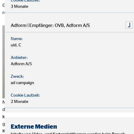
Grund dafür ist die
sinkende Kaufkraft
. Doch wie genau
3 Monate
reduziert die Inflation deine Kaufkraft?
Adform | Empfänger: OVB, Adform A/S
Name:
uid, C
Anbieter:
Adform A/S
Zweck:
ad campaign
Cookie Laufzeit:
2 Monate
Nehmen wir an, du hast einen 100 Euro Schein und kannst
damit Lebensmittel im Wert von 100 Euro kaufen. Bei einer
konstanten Inflation von 10 Prozent bedeutet dies, dass der
gleiche 100 Euro Schein nach einem Jahr nur noch eine
Externe Medien
Kaufkraft von ungefähr 90 Euro hat – du kannst dir also nicht
Inhalte von Video- und Kartenplattformen werden beim Besuch