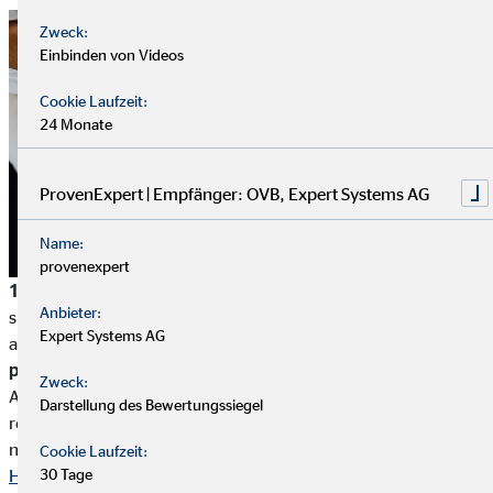
Zweck:
Einbinden von Videos
Cookie Laufzeit:
24 Monate
ProvenExpert | Empfänger: OVB, Expert Systems AG
Name:
provenexpert
1. Persönliche Inflationsrate senken:
Die Inflationsrate setzt
Anbieter:
sich aus unterschiedlichen Gütern zusammen, von denen nicht
Expert Systems AG
alle die gleiche Preissteigerung haben. Du kannst deine
persönliche Inflationsrate
senken, indem du bewusst deine
Zweck:
Ausgaben von Gütern mit einer hohen Preissteigerung
Darstellung des Bewertungssiegel
reduzierst – insofern das möglich ist. Doch dafür musst du
natürlich wissen, was deine monatlichen Ausgaben sind. Ein
Cookie Laufzeit:
30 Tage
Haushaltsbuch
hilft dir dabei, einen klaren Überblick zu