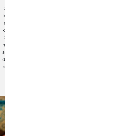
Die momentane Energiekrise und die stetig wachsende
Inflation in Europa lassen die Preise deutlich steigen –
insbesondere die Energiepreise. Damit du gut auf die
kommenden Wintermonate vorbereitet bist, kannst du ein paar
Dinge im Haushalt beachten. Bereits einfache Maßnahmen
helfen dir, die Heizkosten zu senken und viel Energie zu
sparen. Hier findest du alle Tipps und Möglichkeiten, wie du
deine Energiekosten und deinen Stromverbrauch reduzieren
kannst.
Artikel lesen