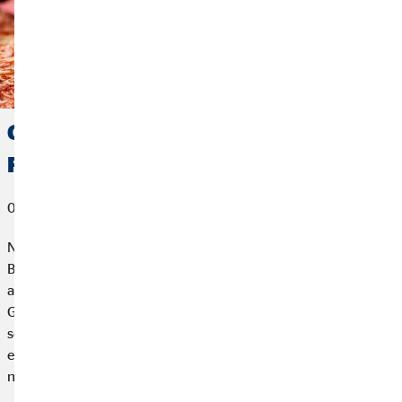
Geld in Fonds anlegen: Warum sind
Fonds als Geldanlage sinnvoll?
06. Juli 2021
Niedrige Zinsen, wenig Rendite und eher miese Aussichten in
Bezug auf die eigene Altersvorsorge: Wer zurzeit sein Erspartes
anlegen möchte, hat es nicht gerade leicht. Klassische
Geldanlagen wie Tagesgeld, Festgeld und Sparbuch bringen
schon lange keine nennenswerten Zinsen mehr ein. Deshalb ist
es sinnvoll, sein Geld in Fonds zu investieren – und das ist gar
nicht so schwer, wie man denkt.