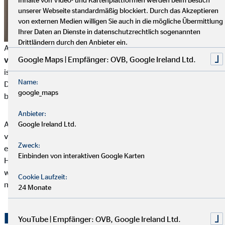
unserer Webseite standardmäßig blockiert. Durch das Akzeptieren
von externen Medien willigen Sie auch in die mögliche Übermittlung
Ihrer Daten an Dienste in datenschutzrechtlich sogenannten
Drittländern durch den Anbieter ein.
Am Computer legst du am besten
eine Excel-Tabelle mit
Google Maps | Empfänger: OVB, Google Ireland Ltd.
verschiedenen Blättern
an. Der Vorteil einer digitalen Tabelle
ist es, dass du automatisch Beträge berechnen oder
Name:
Diagramme erstellen lassen kannst. Außerdem bist du hiermit
google_maps
besonders flexibel.
Anbieter:
Auch
fertige Programme und Apps
findest du im Netz, die dir
Google Ireland Ltd.
viele automatische Funktionen bieten oder sich sogar mit
Zweck:
einem Konto verknüpfen lassen. Allerdings ist nicht jede
Einbinden von interaktiven Google Karten
Haushaltsbuch-Software kostenlos und meist auch nicht
werbefrei. Vor allem Haushaltsbuch-Apps finanzieren sich
Cookie Laufzeit:
meist durch Werbung und In-App-Käufe.
24 Monate
Haushaltsbuch führen: So
YouTube | Empfänger: OVB, Google Ireland Ltd.