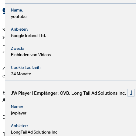
geht’s
Name:
youtube
Sobald du dir deine Tabellen zurechtgelegt hast, kann es auch
Anbieter:
Google Ireland Ltd.
schon losgehen. Am besten suchst du dir vorab alle wichtigen
Unterlagen, Verträge, Kontoauszüge und Abrechnungen
Zweck:
zusammen.
Einbinden von Videos
Cookie Laufzeit:
Zusammengefasst nimmst du folgende, eigentlich ganz
24 Monate
einfache Rechnung vor:
Einnahmen - feste Ausgaben (Fixkosten) - variable
JW Player | Empfänger: OVB, Long Tail Ad Solutions Inc.
Ausgaben = Überschuss
Name:
jwplayer
Dazu sind folgende Schritte nötig:
Anbieter:
LongTail Ad Solutions Inc.
Als erstes notierst du
deine Einnahmen
. Das ist in der