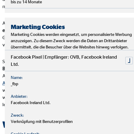
bis zu 14 Monate
nächsten Spontankauf tätigst.
Außerdem hilft dir die Finanzübersicht,
Sparpotentiale zu
Marketing Cookies
entdecken
. Sobald du nämlich weißt, wo und wann du wieviel
Marketing Cookies werden eingesetzt, um personalisierte Werbung
Geld ausgibst, kannst du darüber nachdenken, wie du die
anzuzeigen. Zu diesem Zweck werden die Daten an Drittanbieter
verschiedenen Kosten senken kannst.
übermittelt, die die Besucher über die Websites hinweg verfolgen.
Facebook Pixel | Empfänger: OVB, Facebook Ireland
Sinnvoll ist das Ganze vor allem, wenn du
für etwas
Ltd.
Bestimmtes sparen willst
. Egal, ob für eine größere
Anschaffung, die nächste Reise oder einfach für
deine
Name:
Altersvorsorge
: Erst durch ein Haushaltsbuch weißt du genau,
_fbp
wie viel du monatlich zurücklegen kannst. Je nachdem,
Anbieter:
welches Sparziel du verfolgst, kannst du das Geld zur Seite
Facebook Ireland Ltd.
legen oder sinnvoll investieren.
Zweck:
Verknüpfung mit Benutzerprofilen
Wie wird ein Haushaltsbuch
Cookie Laufzeit: