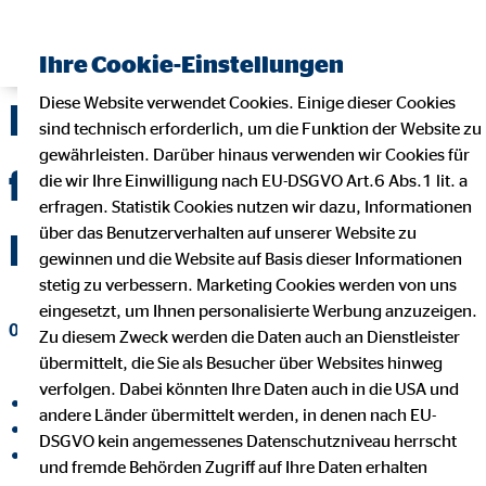
Finanzberater finden
Ihre Cookie-Einstellungen
Diese Website verwendet Cookies. Einige dieser Cookies
Haushaltsbuch
sind technisch erforderlich, um die Funktion der Website zu
gewährleisten. Darüber hinaus verwenden wir Cookies für
führen: Wie du deine
die wir Ihre Einwilligung nach EU-DSGVO Art.6 Abs.1 lit. a
erfragen. Statistik Cookies nutzen wir dazu, Informationen
über das Benutzerverhalten auf unserer Website zu
Finanzen im Blick hast
gewinnen und die Website auf Basis dieser Informationen
stetig zu verbessern. Marketing Cookies werden von uns
eingesetzt, um Ihnen personalisierte Werbung anzuzeigen.
01. Februar 2022
|
OVB Vermögensberatung AG
Zu diesem Zweck werden die Daten auch an Dienstleister
übermittelt, die Sie als Besucher über Websites hinweg
verfolgen. Dabei könnten Ihre Daten auch in die USA und
auf Facebook teilen
andere Länder übermittelt werden, in denen nach EU-
auf LinkedIn teilen
DSGVO kein angemessenes Datenschutzniveau herrscht
auf Xing teilen
und fremde Behörden Zugriff auf Ihre Daten erhalten