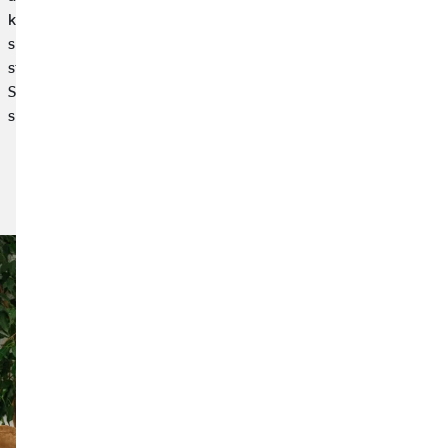
können schon mit kleinen Beiträgen den Grundstein für eine
sichere finanzielle Zukunft legen. Je früher du beginnst, desto
stärker profitierst du langfristig. Hier erfährst du Schritt für
Schritt, wie du mit kleinen Beträgen startest, deine Zukunft
sicherst und schlau investierst.
Artikel lesen: Wenig Geld, große Pläne: So
fängst du mit dem Investieren ant