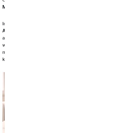
Minus bist
oder kaum Geld übrighast, das du sparen kannst.
In diesem Fall ist es unbedingt notwendig, dass du deine
Ausgaben genau unter die Lupe nimmst
. Durch deine
angelegten Kategorien kannst du schnell feststellen, an
welchen Stellen du das meiste ausgegeben hast und wo
möglicherweise unnötige Ausgaben anfallen, die du vermeiden
könntest.