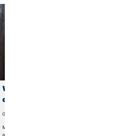
Wenig Geld, große Pläne: So fängst
du mit dem Investieren an
03. November 2025
Mit wenig Geld anfangen und langfristig ein Vermögen
aufzubauen. Geht das überhaupt? Gerade junge Menschen