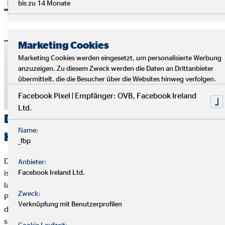
bis zu 14 Monate
Marketing Cookies
Marketing Cookies werden eingesetzt, um personalisierte Werbung
anzuzeigen. Zu diesem Zweck werden die Daten an Drittanbieter
übermittelt, die die Besucher über die Websites hinweg verfolgen.
Facebook Pixel | Empfänger: OVB, Facebook Ireland
Ltd.
Die größten Kostenpunkte einer
Name:
Hochzeit
_fbp
Der wahrscheinlich größte Kostenpunkt einer Hochzeitsfeier
Anbieter:
ist die
Location
. Die Suche nach einem passenden Ort kann
Facebook Ireland Ltd.
lange dauern.
Unser Tipp:
Plant dafür genügend Zeit ein. Der
Zweck:
Preis ist abhängig von der Art der Location, der Gästeanzahl,
Verknüpfung mit Benutzerprofilen
dem Zeitpunkt und dem Catering. Einige Veranstaltungsorte
sind mit einem Catering und einem festen Mindestumsatz
Cookie Laufzeit: