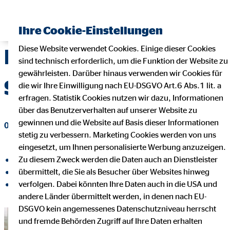
Finanzberater finden
Ihre Cookie-Einstellungen
Diese Website verwendet Cookies. Einige dieser Cookies
Die Hochzeitsplanung:
sind technisch erforderlich, um die Funktion der Website zu
gewährleisten. Darüber hinaus verwenden wir Cookies für
So spart ihr Geld
die wir Ihre Einwilligung nach EU-DSGVO Art.6 Abs.1 lit. a
erfragen. Statistik Cookies nutzen wir dazu, Informationen
über das Benutzerverhalten auf unserer Website zu
gewinnen und die Website auf Basis dieser Informationen
01. August 2023
|
OVB Vermögensberatung AG
stetig zu verbessern. Marketing Cookies werden von uns
eingesetzt, um Ihnen personalisierte Werbung anzuzeigen.
Zu diesem Zweck werden die Daten auch an Dienstleister
auf Facebook teilen
übermittelt, die Sie als Besucher über Websites hinweg
auf LinkedIn teilen
verfolgen. Dabei könnten Ihre Daten auch in die USA und
auf Xing teilen
andere Länder übermittelt werden, in denen nach EU-
DSGVO kein angemessenes Datenschutzniveau herrscht
und fremde Behörden Zugriff auf Ihre Daten erhalten