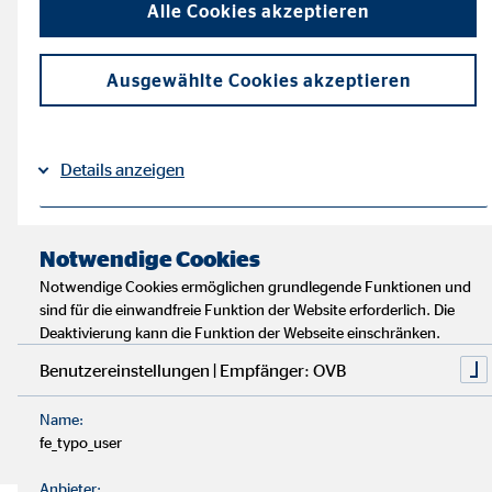
Alle Cookies akzeptieren
aus. Besonders die Location, das Catering und die
Outfits belasten das Budget.
Ausgewählte Cookies akzeptieren
Jede Hochzeit hat versteckte Kosten, die ihr bei der
Planung berücksichtigen solltet.
Details anzeigen
Die meisten finanzieren ihre Hochzeit durch angespartes
Geld. Einen Kredit nehmen wenige auf.
Impressum
Datenschutz
|
Notwendige Cookies
Notwendige Cookies ermöglichen grundlegende Funktionen und
Mit einem Haushaltsbuch könnt ihr euren Etat besser
sind für die einwandfreie Funktion der Website erforderlich. Die
planen und gezielt Geld beiseitelegen.
Deaktivierung kann die Funktion der Webseite einschränken.
Benutzereinstellungen | Empfänger: OVB
Ein paar einfache Tricks und Tipps reichen, um bei eurer
Hochzeitsplanung Geld zu sparen.
Name:
fe_typo_user
Anbieter: