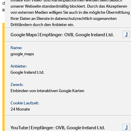
das nicht passiert, haben wir einige Beispiele für versteckte
unserer Webseite standardmäßig blockiert. Durch das Akzeptieren
Kosten, die ihr berücksichtigen könnt.
von externen Medien willigen Sie auch in die mögliche Übermittlung
Ihrer Daten an Dienste in datenschutzrechtlich sogenannten
Drittländern durch den Anbieter ein.
1. Accessoires und
Google Maps | Empfänger: OVB, Google Ireland Ltd.
Änderungskosten
Name:
google_maps
Zu den Outfits des Brautpaares gehören neben Brautkleid
oder Anzug noch Accessoires, wie Schmuck oder
Anbieter:
Blumendekoration. Kauft ihr eure Outfits bereits einige
Google Ireland Ltd.
Monate im Voraus, sind eventuell Änderungen nötig. Die
Kosten dafür werden leicht übersehen.
Zweck:
Einbinden von interaktiven Google Karten
2. Überstundenzuschläge und
Cookie Laufzeit:
Trinkgelder
24 Monate
Geht die Feier länger als geplant, kommen in der Regel
YouTube | Empfänger: OVB, Google Ireland Ltd.
Überstundenzuschläge für den Veranstaltungsort und das