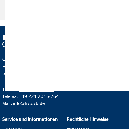
klicke hier
OVB Vermögensberatung AG
Heumarkt 1
50667 Köln
Telefon:
+49 221 2015-0
Telefax: +49 221 2015-264
Mail:
info@hv.ovb.de
Service und Informationen
Rechtliche Hinweise
Über OVB
Impressum