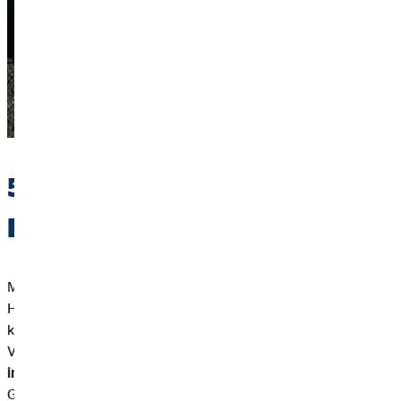
5 einfache Tipps, um bei der
Hochzeitsplanung zu sparen
Mit ein paar einfachen Tricks und Tipps spart ihr bei eurer
Hochzeitsplanung und eurem Budget einiges. Das Ersparte
könnt ihr dann für eure erste große Anschaffung als
Verheiratete nutzen oder für die
gemeinsame Zukunft
investieren
. Hier kommen fünf simple Tipps, mit denen ihr
Geld spart.