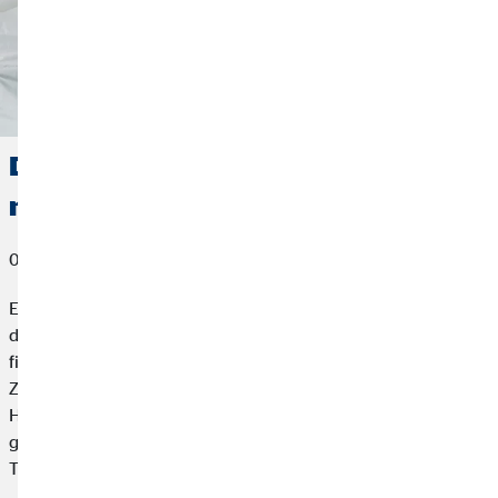
Die erste gemeinsame Wohnung: Das
musst du wissen
02. Mai 2023
Es ist vielleicht eines der ersten großen Abenteuer für Paare –
die erste gemeinsame Wohnung. Die passende Wohnung zu
finden, ist schon eine Herausforderung. Doch das eigentliche
Zusammenziehen ist noch viel spannender. Möbel, Deko,
Haushalt, Finanzen und Alltag. Alles muss besprochen und
geklärt werden. Wir haben für dich die wichtigsten Fakten und
Tipps zusammengefasst.