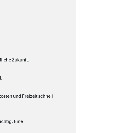
fliche Zukunft.
ter übermittelt, die die
d.
osten und Freizeit schnell
chtig. Eine