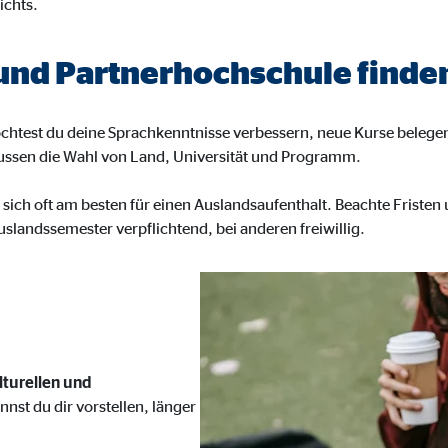
ichts.
ayer
Tail Ad Solutions Inc.
 und Partnerhochschule finde
inden von Videos
Monate
öchtest du deine Sprachkenntnisse verbessern, neue Kurse belege
lussen die Wahl von Land, Universität und Programm.
tems AG
t sich oft am besten für einen Auslandsaufenthalt. Beachte Friste
enexpert
 Auslandssemester verpflichtend, bei anderen freiwillig.
rt Systems AG
tellung des Bewertungssiegel
Tage
lturellen und
nst du dir vorstellen, länger
oplayer