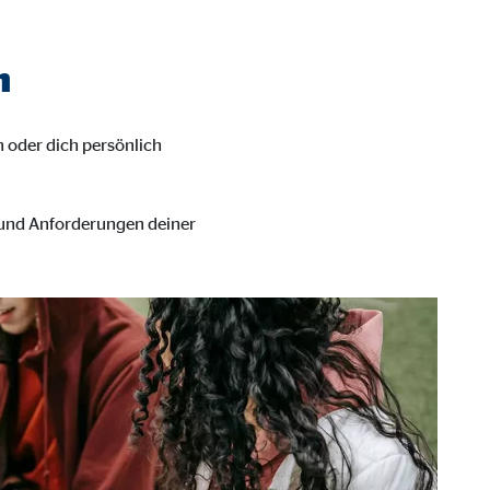
n
n oder dich persönlich
n und Anforderungen deiner