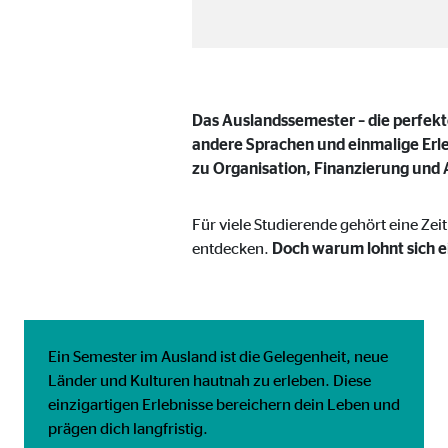
Cookie Laufzeit:
3 M
Adform | Empfänger: OVB, Adform A/S
Das Auslandssemester – die perfek
Name:
uid,
andere Sprachen und einmalige Erleb
Anbieter:
Adf
zu Organisation, Finanzierung und 
Zweck:
ad 
Für viele Studierende gehört eine Zei
Cookie Laufzeit:
2 M
entdecken.
Doch warum lohnt sich e
Externe Medien
Inhalte von Video- und Kartenplattformen werden b
Ein Semester im Ausland ist die Gelegenheit, neue
willigen Sie auch in die mögliche Übermittlung Ihre
Länder und Kulturen hautnah zu erleben. Diese
einzigartigen Erlebnisse bereichern dein Leben und
Google Maps | Empfänger: OVB, Google Irela
prägen dich langfristig.