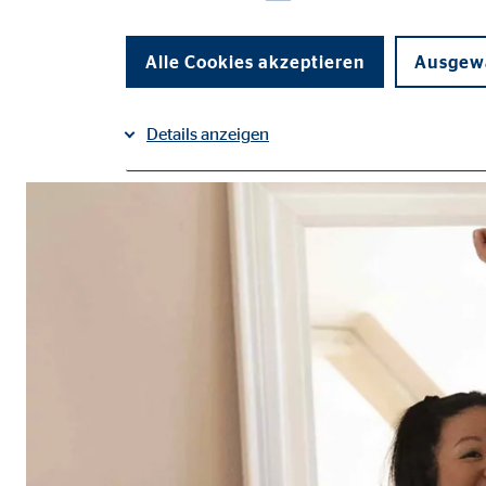
auf Xing teilen
Alle Cookies akzeptieren
Ausgewä
Details anzeigen
Impressum
Datenschutz
|
Notwendige Cookies
Notwendige Cookies ermöglichen grundlegende Funkti
Funktion der Webseite einschränken.
Benutzereinstellungen | Empfänger: OVB
Name:
fe_t
Anbieter:
TYPO
Zweck:
Spei