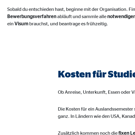
Anbieter:
Vime
Sobald du entschieden hast, beginne mit der Organisation. Fi
Bewerbungsverfahren
abläuft und sammle alle
notwendige
Zweck:
Einb
ein
Visum
brauchst, und beantrage es frühzeitig.
Cookie Laufzeit:
24 
Kosten für Stud
Ob Anreise, Unterkunft, Essen oder V
Die Kosten für ein Auslandssemester 
ganz. In Ländern wie den USA, Kanad
Zusätzlich kommen noch die
fixen L