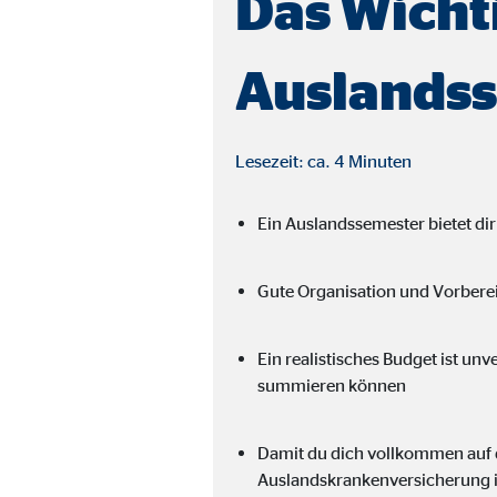
Das Wicht
Name:
_ga,
Anbieter:
Goog
Auslands
Zweck:
Erhe
Cookie Laufzeit:
bis 
Lesezeit: ca. 4 Minuten
Marketing Cookies
Ein Auslandssemester bietet dir
Marketing Cookies werden eingesetzt, um personalis
Besucher über die Websites hinweg verfolgen.
Gute Organisation und Vorberei
Facebook Pixel | Empfänger: OVB, Facebook 
Ein realistisches Budget ist un
summieren können
Name:
_fbp
Anbieter:
Face
Damit du dich vollkommen auf d
Zweck:
Verk
Auslandskrankenversicherung i