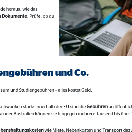
o.com, Inc.
nde heraus, wie das
n Dokumente
. Prüfe, ob du
inden von Videos
Monate
iengebühren und Co.
isum und Studiengebühren – alles kostet Geld.
schwanken stark: Innerhalb der EU sind die
Gebühren
an öffentlic
a oder Australien können sie hingegen mehrere Tausend bis über
ebenshaltungskosten
wie Miete, Nebenkosten und Transport dazu