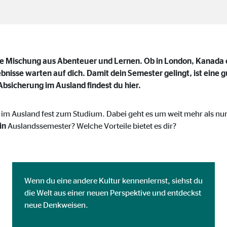
onate
te Mischung aus Abenteuer und Lernen. Ob in London, Kanada 
 C
nisse warten auf dich. Damit dein Semester gelingt, ist eine g
orm A/S
Absicherung im Ausland findest du hier.
campaign
t im Ausland fest zum Studium. Dabei geht es um weit mehr als nur
onate
in
Auslandssemester? Welche Vorteile bietet es dir?
eim Besuch unserer Webseite standardmäßig blockiert. Durch das Akzepti
Wenn du eine andere Kultur kennenlernst, siehst du
r Daten an Dienste in datenschutzrechtlich sogenannten Drittländern durch 
die Welt aus einer neuen Perspektive und entdeckst
neue Denkweisen.
nd Ltd.