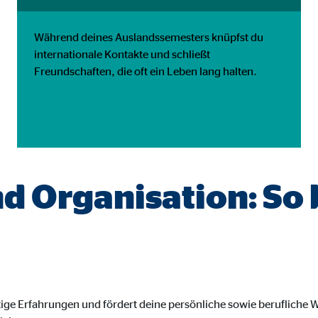
gle_maps
Während deines Auslandssemesters knüpfst du
le Ireland Ltd.
internationale Kontakte und schließt
inden von interaktiven Google Karten
Freundschaften, die oft ein Leben lang halten.
Monate
td.
tube
d Organisation: So 
le Ireland Ltd.
inden von Videos
Monate
utions Inc.
ige Erfahrungen und fördert deine persönliche sowie berufliche We