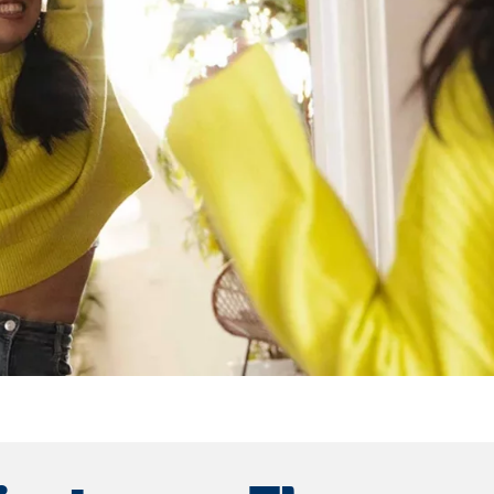
ser-Sitzung
ie_consent_v2
dshape
chern Ihrer Einwilligungen
hr
iese Informationen helfen uns zu verstehen, wie unsere Besucher unsere W
reland Ltd.