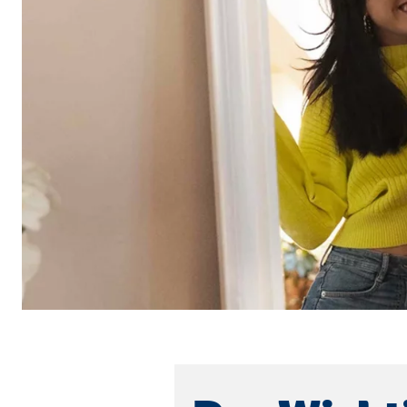
Cookie Laufzeit:
Brow
Einverständnis Cookie | Empfänger: OVB
Name:
cook
Anbieter:
min
Zweck:
Spei
Cookie Laufzeit:
1 Ja
Statistik Cookies
Statistik Cookies erfassen Informationen anonym. D
Google Analytics | Empfänger: OVB, Google I