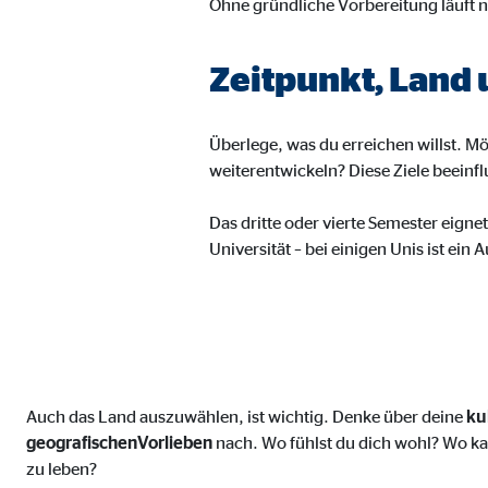
Name:
Ohne gründliche Vorbereitung läuft n
jwpl
Anbieter:
Long
Zeitpunkt, Land
Zweck:
Einb
Cookie Laufzeit:
24 
Überlege, was du erreichen willst. M
weiterentwickeln? Diese Ziele beeinf
ProvenExpert | Empfänger: OVB, Expert Sys
Das dritte oder vierte Semester eigne
Name:
prov
Universität – bei einigen Unis ist ein
Anbieter:
Expe
Zweck:
Dars
Cookie Laufzeit:
30 
Auch das Land auszuwählen, ist wichtig. Denke über deine
ku
Vimeo
geografischen
Vorlieben
nach. Wo fühlst du dich wohl? Wo kan
zu leben?
Name:
vime