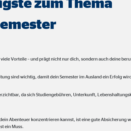
igste zum Thema
 _gat_UA-41411249-1, _gid
le Ireland Ltd.
semester
bung von Statistiken zur Website-Nutzung
zu 14 Monate
 viele Vorteile – und prägt nicht nur dich, sondern auch deine beru
ierte Werbung anzuzeigen. Zu diesem Zweck werden die Daten an Drittanbie
tung sind wichtig, damit dein Semester im Ausland ein Erfolg wir
Ireland Ltd.
verzichtbar, da sich Studiengebühren, Unterkunft, Lebenshaltungsk
book Ireland Ltd.
ein Abenteuer konzentrieren kannst, ist eine gute Absicherung wi
nüpfung mit Benutzerprofilen
st ein Muss.