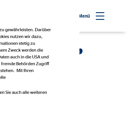
inanzberater werden
Menü
 zu gewährleisten. Darüber
okies nutzen wir dazu,
r Planung,
mationen stetig zu
esem Zweck werden die
Daten auch in die USA und
 fremde Behörden Zugriff
ung.
stehen. Mit Ihren
lle
en Sie auch alle weiteren