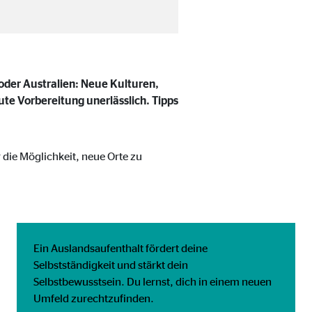
oder Australien: Neue Kulturen,
ute Vorbereitung unerlässlich. Tipps
 die Möglichkeit, neue Orte zu
eren von externen Medien
Ein Auslandsaufenthalt fördert deine
den Anbieter ein.
Selbstständigkeit und stärkt dein
Selbstbewusstsein. Du lernst, dich in einem neuen
Umfeld zurechtzufinden.