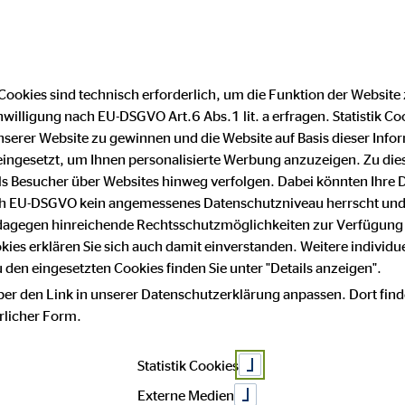
Finanzberater finden
F
Cookies sind technisch erforderlich, um die Funktion der Website
nwilligung nach EU-DSGVO Art.6 Abs.1 lit. a erfragen. Statistik Co
ter: Tipps zu
serer Website zu gewinnen und die Website auf Basis dieser Infor
eingesetzt, um Ihnen personalisierte Werbung anzuzeigen. Zu di
 als Besucher über Websites hinweg verfolgen. Dabei könnten Ihre 
ach EU-DSGVO kein angemessenes Datenschutzniveau herrscht und
und Finanzier
 dagegen hinreichende Rechtsschutzmöglichkeiten zur Verfügung 
okies erklären Sie sich auch damit einverstanden. Weitere individue
den eingesetzten Cookies finden Sie unter "Details anzeigen".
ber den Link in unserer Datenschutzerklärung anpassen. Dort find
hrlicher Form.
Statistik Cookies
Externe Medien