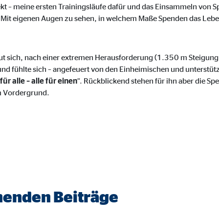
ayer
ekt – meine ersten Trainingsläufe dafür und das Einsammeln von Sp
Mit eigenen Augen zu sehen, in welchem Maße Spenden das Leben
Tail Ad Solutions Inc.
inden von Videos
Monate
ut sich, nach einer extremen Herausforderung (1.350 m Steigung a
 und fühlte sich – angefeuert von den Einheimischen und unterstüt
für alle – alle für einen
“. Rückblickend stehen für ihn aber die 
tems AG
m Vordergrund.
enexpert
rt Systems AG
tellung des Bewertungssiegel
Tage
nenden Beiträge
oplayer