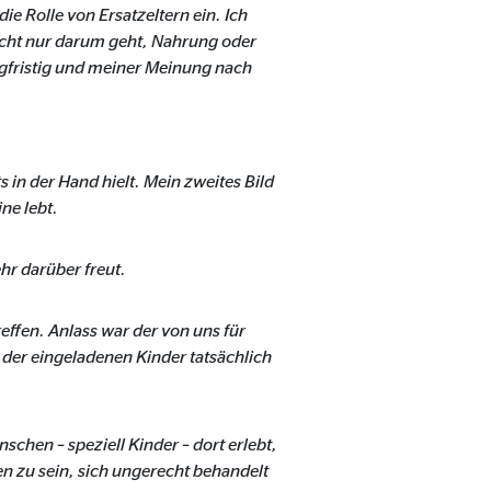
ie Rolle von Ersatzeltern ein. Ich
icht nur darum geht, Nahrung oder
ngfristig und meiner Meinung nach
 in der Hand hielt. Mein zweites Bild
ne lebt.
hr darüber freut.
effen. Anlass war der von uns für
 der eingeladenen Kinder tatsächlich
eren von externen Medien
den Anbieter ein.
chen – speziell Kinder – dort erlebt,
n zu sein, sich ungerecht behandelt