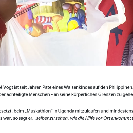
ser-Sitzung
ie_consent_v2
dshape
chern Ihrer Einwilligungen
hr
 Vogt ist seit Jahren Pate eines Waisenkindes auf den Philippinen. 
benachteiligte Menschen – an seine körperlichen Grenzen zu gehe
iese Informationen helfen uns zu verstehen, wie unsere Besucher unsere W
l gesetzt, beim „Muskathlon“ in Uganda mitzulaufen und mindeste
war, so sagt er, „
selber zu sehen, wie die Hilfe vor Ort ankommt
reland Ltd.