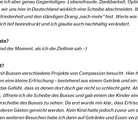
be ich aber genau Gegenteiliges: Lebensfreude, Dankbarkeit, Opt
gle_maps
wir uns hier in Deutschland wirklich eine Scheibe abschneiden. 
ufriedenheit und den ständigen Drang „nach mehr“ fest. Werte wie
le Ireland Ltd.
ich tief beeindruckt und ich glaube auch nachhaltig verändert.
inden von interaktiven Google Karten
ste?
Monate
 der Moment, als ich die Ziellinie sah :-)
td.
t?
mit Bussen verschiedene Projekte von Compassion besucht. Hier 
tube
en eine kleine Erfrischung – bestehend aus einem Getränk und ei
le Ireland Ltd.
 das Gefühl, dass es denen dort doch gar nicht so schlecht geht. A
e, öffnete ich die Scheibe des Busses und gab einem der Kinder e
inden von Videos
rscheibe des Busses zu sehen. Da erst wurde mir klar, dass Erfri
Monate
nderen Gästen gereicht werden. Kein Kind hatte jedoch zuvor um e
 den weiteren Besuchen habe ich dann auf Getränke und Essen verz
utions Inc.