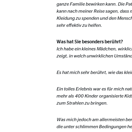
ganze Familie bewirken kann. Die Pate
Cookie Laufzeit:
3 M
kann nach meiner Reise sagen, dass m
Kleidung zu spenden und den Mensche
Adform | Empfänger: OVB, Adform A/S
sehr effektiv zu helfen.
Name:
uid,
Was hat Sie besonders berührt?
Anbieter:
Adf
Ich habe ein kleines Mädchen, wirklic
zeigt, in welch unwirklichen Umstände
Zweck:
ad 
Cookie Laufzeit:
2 M
Es hat mich sehr berührt, wie das kl
Ein tolles Erlebnis war es für mich n
Externe Medien
mehr als 400 Kinder organisierte Kid
Inhalte von Video- und Kartenplattformen werden b
zum Strahlen zu bringen.
willigen Sie auch in die mögliche Übermittlung Ihre
Was mich jedoch am allermeisten berüh
Google Maps | Empfänger: OVB, Google Irela
die unter schlimmen Bedingungen her