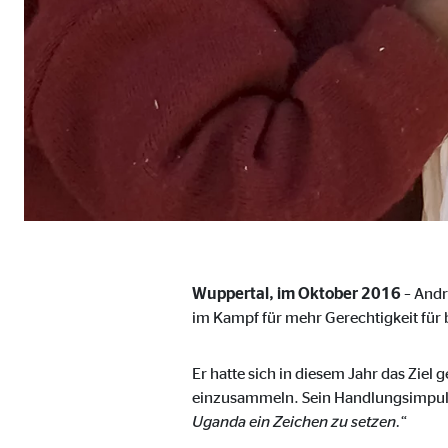
Cookie Laufzeit:
Brow
Einverständnis Cookie | Empfänger: OVB
Name:
cook
Anbieter:
min
Zweck:
Spei
Cookie Laufzeit:
1 Ja
Wuppertal, im Oktober 2016
– André
im Kampf für mehr Gerechtigkeit für 
Statistik Cookies
Statistik Cookies erfassen Informationen anonym. D
Er hatte sich in diesem Jahr das Zie
einzusammeln. Sein Handlungsimpuls 
Google Analytics | Empfänger: OVB, Google I
Uganda ein Zeichen zu setzen.
“