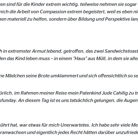
n sind für die Kinder extrem wichtig, teilweise nehmen sie sogar d
onate
ich die Arbeit von Compassion extrem begeistert, weil es eben n
n materiell zu helfen, sondern über Bildung und Perspektive la
 C
orm A/S
h in extremster Armut lebend, getroffen, das zwei Sandwichstoasts
n das Kind leben muss – in einem "Haus" aus Müll, in dem sie allei
campaign
onate
eine Mädchen seine Brote umklammert und sich offensichtlich so se
atürlich, im Rahmen meiner Reise mein Patenkind Jude Cahilig zu tr
sfunday. An diesem Tag ist es uns tatsächlich gelungen, die Augen
eim Besuch unserer Webseite standardmäßig blockiert. Durch das Akzepti
r Daten an Dienste in datenschutzrechtlich sogenannten Drittländern durch 
rt hat, war etwas für mich Unerwartetes. Ich habe sehr viele Mens
nd Ltd.
anwachsen und eigentlich jedes Recht hätten darüber unzufriede