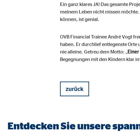
Name:
jwpl
Ein ganz klares JA! Das gesamte Proj
meinem Leben nicht missen möchte. 
Anbieter:
Long
können, ist genial.
Zweck:
Einb
Cookie Laufzeit:
24 
OVB Financial Trainee André Vogt fre
haben. Er durchlief entlegenste Orte
nie alleine. Getreu dem Motto: „
Einer 
ProvenExpert | Empfänger: OVB, Expert Sys
Begegnungen mit den Kindern klar i
Name:
prov
Anbieter:
Expe
zurück
Zweck:
Dars
Cookie Laufzeit:
30 
Vimeo
Entdecken Sie unsere span
Name:
vime