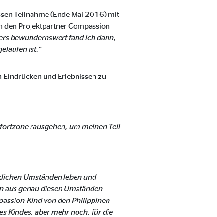
essen Teilnahme (Ende Mai 2016) mit
n den Projektpartner Compassion
nders bewundernswert fand ich dann,
elaufen ist.
“
en Eindrücken und Erlebnissen zu
ter übermittelt, die die
mfortzone rausgehen, um meinen Teil
ecklichen Umständen leben und
ion aus genau diesen Umständen
mpassion-Kind von den Philippinen
s Kindes, aber mehr noch, für die