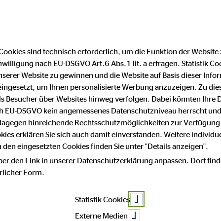
Finanzberater finden
F
Cookies sind technisch erforderlich, um die Funktion der Website
nwilligung nach EU-DSGVO Art.6 Abs.1 lit. a erfragen. Statistik Co
– alle für einen
serer Website zu gewinnen und die Website auf Basis dieser Infor
eingesetzt, um Ihnen personalisierte Werbung anzuzeigen. Zu di
 als Besucher über Websites hinweg verfolgen. Dabei könnten Ihre 
ach EU-DSGVO kein angemessenes Datenschutzniveau herrscht und
 dagegen hinreichende Rechtsschutzmöglichkeiten zur Verfügung 
okies erklären Sie sich auch damit einverstanden. Weitere individue
den eingesetzten Cookies finden Sie unter "Details anzeigen".
ber den Link in unserer Datenschutzerklärung anpassen. Dort find
hrlicher Form.
Statistik Cookies
Externe Medien