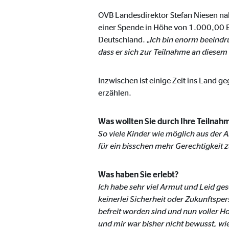
Name:
_ga,
OVB Landesdirektor Stefan Niesen nah
Anbieter:
Goog
einer Spende in Höhe von 1.000,00 
Deutschland. „
Ich bin enorm beeindru
Zweck:
Erhe
dass er sich zur Teilnahme an diesem 
Cookie Laufzeit:
bis 
Inzwischen ist einige Zeit ins Land 
erzählen.
Marketing Cookies
Marketing Cookies werden eingesetzt, um personalis
Was wollten Sie durch Ihre Teilna
Besucher über die Websites hinweg verfolgen.
So viele Kinder wie möglich aus der 
für ein bisschen mehr Gerechtigkeit z
Facebook Pixel | Empfänger: OVB, Facebook 
Was haben Sie erlebt?
Name:
_fbp
Ich habe sehr viel Armut und Leid ge
keinerlei Sicherheit oder Zukunftsp
Anbieter:
Face
befreit worden sind und nun voller Ho
Zweck:
Verk
und mir war bisher nicht bewusst, wi