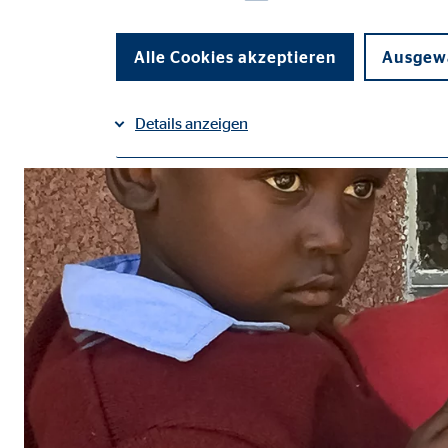
Alle Cookies akzeptieren
Ausgewä
Details anzeigen
Impressum
Datenschutz
|
Notwendige Cookies
Notwendige Cookies ermöglichen grundlegende Funkti
Funktion der Webseite einschränken.
Benutzereinstellungen | Empfänger: OVB
Name:
fe_t
Anbieter:
TYPO
Zweck:
Spei