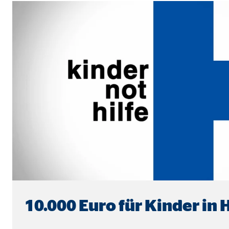
Anbieter:
Vime
Zweck:
Einb
Cookie Laufzeit:
24 
10.000 Euro für Kinder in H