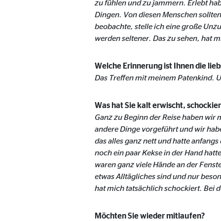
zu fühlen und zu jammern. Erlebt ha
Name:
goo
Dingen. Von diesen Menschen sollten 
beobachte, stelle ich eine große Unz
Anbieter:
Goog
werden seltener. Das zu sehen, hat m
Zweck:
Einb
Welche Erinnerung ist Ihnen die lieb
Cookie Laufzeit:
24 
Das Treffen mit meinem Patenkind. Und
YouTube | Empfänger: OVB, Google Ireland L
Was hat Sie kalt erwischt, schockier
Ganz zu Beginn der Reise haben wir 
Name:
you
andere Dinge vorgeführt und wir hab
Anbieter:
Goog
das alles ganz nett und hatte anfangs
noch ein paar Kekse in der Hand hatt
Zweck:
Einb
waren ganz viele Hände an der Fenste
Cookie Laufzeit:
24 
etwas Alltägliches sind und nur beso
hat mich tatsächlich schockiert. Bei
JW Player | Empfänger: OVB, Long Tail Ad Sol
Möchten Sie wieder mitlaufen?