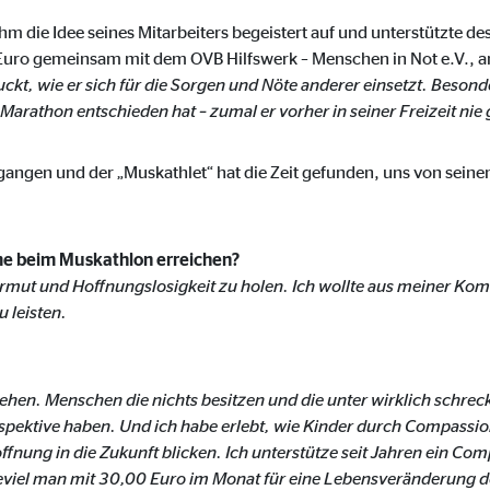
 _gat_UA-41411249-1, _gid
m die Idee seines Mitarbeiters begeistert auf und unterstützte d
le Ireland Ltd.
Euro gemeinsam mit dem OVB Hilfswerk – Menschen in Not e.V., a
ckt, wie er sich für die Sorgen und Nöte anderer einsetzt. Beso
bung von Statistiken zur Website-Nutzung
Marathon entschieden hat – zumal er vorher in seiner Freizeit nie g
zu 14 Monate
gegangen und der „Muskathlet“ hat die Zeit gefunden, uns von sein
ierte Werbung anzuzeigen. Zu diesem Zweck werden die Daten an Drittanbie
hme beim Muskathlon erreichen?
Armut und Hoffnungslosigkeit zu holen. Ich wollte aus meiner Ko
u leisten.
Ireland Ltd.
sehen. Menschen die nichts besitzen und die unter wirklich schr
erspektive haben. Und ich habe erlebt, wie Kinder durch Compass
book Ireland Ltd.
ffnung in die Zukunft blicken. Ich unterstütze seit Jahren ein Co
nüpfung mit Benutzerprofilen
eviel man mit 30,00 Euro im Monat für eine Lebensveränderung de