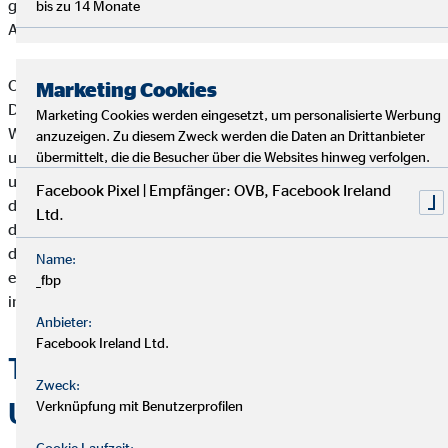
garantiert jeder auf seine Kosten, der mal vom hektischen
bis zu 14 Monate
Alltag ausspannen möchte.
Oder wie wäre es mit einer mehrtägigen Tour mit dem Fahrrad?
Marketing Cookies
Der Rheinradweg gilt als einer der modernsten Radwege der
Marketing Cookies werden eingesetzt, um personalisierte Werbung
Welt, im Norden führt der Ostseeradweg an der Küste entlang
anzuzeigen. Zu diesem Zweck werden die Daten an Drittanbieter
und der Moselradweg kommt an tollen historischen Städten
übermittelt, die die Besucher über die Websites hinweg verfolgen.
und Weinbergen vorbei. Und das sind nur einige Tipps von all
Facebook Pixel | Empfänger: OVB, Facebook Ireland
den Fahrradrouten, die Deutschland zu bieten hat. Für
Ltd.
diejenigen, die lieber zu Fuß unterwegs sind, gibt es
deutschlandweit wunderschöne Fernwanderwege zu
Name:
erkunden, oder man pilgert die Jakobswege entlang, die auch
_fbp
in Deutschland zahlreich vorhanden sind.
Anbieter:
Facebook Ireland Ltd.
Tipps für einen entspannten
Zweck:
Urlaubsstart
Verknüpfung mit Benutzerprofilen
Cookie Laufzeit: