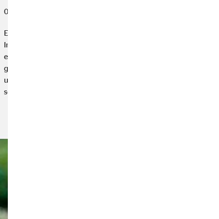
05. Juli 2022
Egal ob mit dem Rucksack durch Thailand oder im All-
Inclusive-Hotel in Tunesien. Wenn wir kurz vor dem Urlaub
erkranken oder uns Gegenstände aus dem Hotelzimmer
gestohlen werden, ist eine Absicherung sinnvoll. So können wir
uns vor den finanziellen Folgen schützen – und du kannst
sorgenfrei in den Urlaub fahren.
Artikel lesen