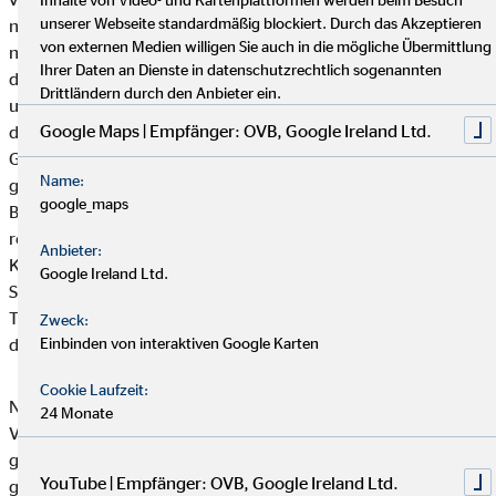
unserer Webseite standardmäßig blockiert. Durch das Akzeptieren
nach unten direkt hinter die Rücksitze, die leichten Sachen
von externen Medien willigen Sie auch in die mögliche Übermittlung
nach oben und kleine Gegenstände sicher in den Türen, unter
Ihrer Daten an Dienste in datenschutzrechtlich sogenannten
den Sitzen oder in den Taschen an den Rückenlehnen
Drittländern durch den Anbieter ein.
unterbringen. Ist das Gepäck im Kofferraum höher gestapelt als
Google Maps | Empfänger: OVB, Google Ireland Ltd.
die Rücksitze, sollte man ein Sicherungsnetz benutzen.
Getränke, Snacks und ggf. Spielzeug für die Kinder sollte
Name:
griffbereit verstaut werden. Als Fingerfood eignen sich zum
google_maps
Beispiel Obst und Gemüse, belegte Brote oder Wraps – denn
regelmäßige, gesunde Snacks sind wichtig für die
Anbieter:
Konzentration. Daneben helfen auch häufige Pausen, kleine
Google Ireland Ltd.
Spaziergänge oder Lockerungsübungen und ausreichendes
Trinken dabei, längere Autofahrten sicher und aufmerksam
Zweck:
Einbinden von interaktiven Google Karten
durchzustehen.
Cookie Laufzeit:
Nicht vergessen: Warnwesten, Warndreieck und
24 Monate
Verbandskasten sollten auch im vollgepackten Auto stets
griffbereit liegen. Apropos Verbandskasten – in Corona-Zeiten
YouTube | Empfänger: OVB, Google Ireland Ltd.
gehören auch Mundschutz und Desinfektionsmittel in den