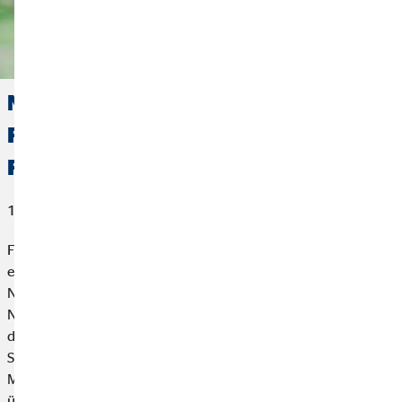
Nachhaltige Geldanlagen – Green
Finance und Nachhaltigkeit in der
Finanzbranche
12. August 2020
Finanzbranche und Umweltschutz: Zwei Begriffe, die auf den
ersten Blick wenig gemeinsam haben. Dabei hat das Thema
Nachhaltigkeit in der Finanzbranche längst Einzug gehalten.
Nachhaltige Geldanlagen wie Fonds und Green Bonds sind auf
dem Vormarsch und vor allem in Europa geht es mit großen
Schritten voran. Was hat sich in den letzten Jahren auf dem
Markt getan, und was sind nachhaltige Geldanlagen
überhaupt?