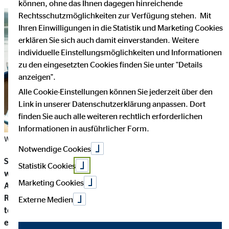
können, ohne das Ihnen dagegen hinreichende
Rechtsschutzmöglichkeiten zur Verfügung stehen. Mit
Ihren Einwilligungen in die Statistik und Marketing Cookies
erklären Sie sich auch damit einverstanden. Weitere
individuelle Einstellungsmöglichkeiten und Informationen
zu den eingesetzten Cookies finden Sie unter "Details
anzeigen".
Alle Cookie-Einstellungen können Sie jederzeit über den
Link in unserer Datenschutzerklärung anpassen. Dort
finden Sie auch alle weiteren rechtlich erforderlichen
Informationen in ausführlicher Form.
Wie man sich trotz Corona eine entspannte Zeit machen kann
Notwendige Cookies
Sommerzeit ist Urlaubszeit! Für manche Menschen fällt der
Statistik Cookies
wohlverdiente Urlaub dieses Jahr allerdings ins Wasser.
Marketing Cookies
Aufgrund der Corona-Krise besteht noch immer eine
Reisewarnung vom Auswärtigen Amt für nicht notwendige,
Externe Medien
touristische Reisen außerhalb der EU. Aber: Auch im
eigenen Land oder in den europäischen Nachbarländern