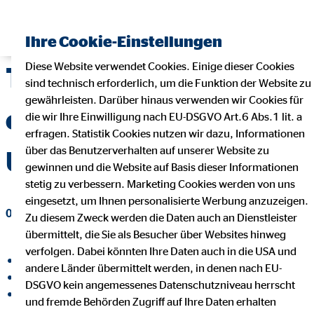
Finanzberater finden
Ihre Cookie-Einstellungen
Diese Website verwendet Cookies. Einige dieser Cookies
Trotz Corona
sind technisch erforderlich, um die Funktion der Website zu
gewährleisten. Darüber hinaus verwenden wir Cookies für
entspannt in die
die wir Ihre Einwilligung nach EU-DSGVO Art.6 Abs.1 lit. a
erfragen. Statistik Cookies nutzen wir dazu, Informationen
über das Benutzerverhalten auf unserer Website zu
Urlaubszeit
gewinnen und die Website auf Basis dieser Informationen
stetig zu verbessern. Marketing Cookies werden von uns
eingesetzt, um Ihnen personalisierte Werbung anzuzeigen.
08. Juli 2020
|
OVB Vermögensberatung AG
Zu diesem Zweck werden die Daten auch an Dienstleister
übermittelt, die Sie als Besucher über Websites hinweg
verfolgen. Dabei könnten Ihre Daten auch in die USA und
auf Facebook teilen
andere Länder übermittelt werden, in denen nach EU-
auf LinkedIn teilen
DSGVO kein angemessenes Datenschutzniveau herrscht
auf Xing teilen
und fremde Behörden Zugriff auf Ihre Daten erhalten