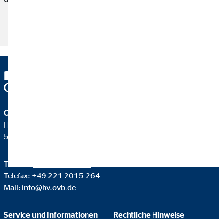
Artikel lesen
OVB Vermögensberatung AG
Heumarkt 1
50667 Köln
Telefon:
+49 221 2015-0
Telefax: +49 221 2015-264
Mail:
info@hv.ovb.de
Service und Informationen
Rechtliche Hinweise