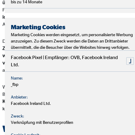
bis zu 14 Monate
überschaubare Leistungen
und gilt auch nur in begrenzten
Fällen. Eine
private Unfallversicherung
gilt
idealerweise
weltweit
, in jeder Lebenssituation und bei jeder
Art von Unfall.
Marketing Cookies
Marketing Cookies werden eingesetzt, um personalisierte Werbung
Die private Unfallversicherung ist eine
wichtige
anzuzeigen. Zu diesem Zweck werden die Daten an Drittanbieter
übermittelt, die die Besucher über die Websites hinweg verfolgen.
Zusatzversicherung
in der Familienvorsorge. Vor allem,
wenn keine
Berufsunfähigkeitsversicherung
(BU)
Facebook Pixel | Empfänger: OVB, Facebook Ireland
vorhanden
ist, in der sowohl Unfall- als auch Krankheitsfolgen
Ltd.
abgedeckt sind.
Name:
_fbp
Wichtig: die Unfallversicherung oder die
Berufsunfähigkeitsversicherung sind
kein Ersatz für die
Anbieter:
Krankenversicherung
. Jede Person in Deutschland
muss
Facebook Ireland Ltd.
krankenversichert sein.
Zweck:
Verknüpfung mit Benutzerprofilen
Warum ist eine
Cookie Laufzeit: