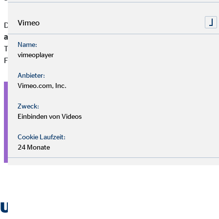
Vimeo
Die
private Unfallversicherung deckt hingegen alle Bereiche
ab
, also auch Freizeitaktivitäten. Du kannst unterschiedliche
Name:
Tarife bzw. Policen wählen, die sich für unterschiedliche
vimeoplayer
Familiensituationen eignen:
Anbieter:
Vimeo.com, Inc.
Einzel­per­sonen­ver­siche­rung
Zweck:
Einbinden von Videos
Die Police gilt für den
Schutz einer Person.
Sinnvoll zur
Absicherung von Erwachsenen oder Jugendlichen. Die
Cookie Laufzeit:
Beitragshöhe richtet sich nach Alter, Beruf, vereinbarter
24 Monate
Versicherungssumme etc.
Unfallversicherung