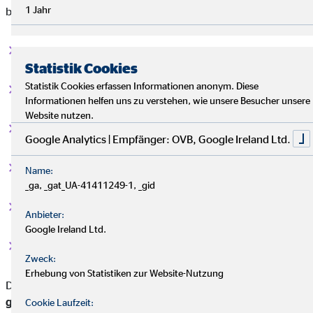
1 Jahr
bietet die Unfallversicherung verschiedene Leistungen:
Einmalige Zahlung bei Invalidität (je nach Schwere)
Statistik Cookies
Statistik Cookies erfassen Informationen anonym. Diese
Monatliche Unfallrente
Informationen helfen uns zu verstehen, wie unsere Besucher unsere
Website nutzen.
Leistungen im Todesfall
Google Analytics | Empfänger: OVB, Google Ireland Ltd.
Krankenhaustagegeld
Name:
_ga, _gat_UA-41411249-1, _gid
Genesungsgeld
Anbieter:
Google Ireland Ltd.
Kostenübernahme für Reha-Maßnahmen etc.
Zweck:
Erhebung von Statistiken zur Website-Nutzung
Die meisten Personen in Deutschland fallen unter die
gesetzliche Unfallversicherung
. Diese bietet allerdings nur
Cookie Laufzeit: