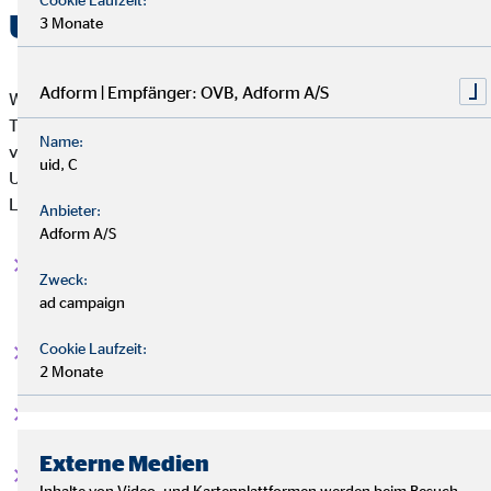
Unfallversicherung wichtig?
3 Monate
Adform | Empfänger: OVB, Adform A/S
Wie wichtig eine
Unfallversicherung
ist, zeigt sich an zwei
Tatsachen: Einerseits ist sie vom Staat gewissermaßen
Name:
vorgeschrieben, andererseits kann
jede Person
eine private
uid, C
Unfallversicherung erhalten – unabhängig von den
Lebensumständen. Sie lohnt sich insbesondere für:
Anbieter:
Adform A/S
Selbstständige
, da sie nicht unter die gesetzliche
Zweck:
Unfallversicherung fallen.
ad campaign
Cookie Laufzeit:
Kinder
, da sie die Welt ohne Handbremse erkunden.
2 Monate
Sportlich Aktive
, da sie ihre Grenzen gern austesten.
Externe Medien
Reisefans
, da sie immer unterwegs sind.
Inhalte von Video- und Kartenplattformen werden beim Besuch