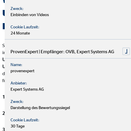
Zweck:
Unfallversicherung gibt es in
Einbinden von Videos
Deutschland?
Cookie Laufzeit:
24 Monate
Sobald du eine
Schule
besuchst oder ein
Studium
absolvierst,
ProvenExpert | Empfänger: OVB, Expert Systems AG
in der
Ausbildung
steckst oder
angestellt in einem
Unternehmen
bist, bist du durch die
gesetzliche
Name:
Unfallversicherung
geschützt. Auch
Arbeitssuchende
fallen
provenexpert
darunter. Allerdings gilt die gesetzliche Unfallversicherung nur
für:
Anbieter:
Expert Systems AG
Den Weg von und zur Arbeit
Zweck:
Darstellung des Bewertungssiegel
Betrieblich veranlasste Wege
Cookie Laufzeit:
30 Tage
Unfälle während der Ausführung der Arbeit