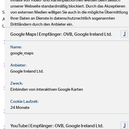
unserer Webseite standardmäßig blockiert. Durch das Akzeptieren
Sollte dir oder deinen Liebsten in der Freizeit oder bei der
von externen Medien willigen Sie auch in die mögliche Übermittlung
Ihrer Daten an Dienste in datenschutzrechtlich sogenannten
Arbeit etwas passieren, sorgt der Schutz der
Drittländern durch den Anbieter ein.
Unfallversicherung dafür, dass:
Google Maps | Empfänger: OVB, Google Ireland Ltd.
Du eine
verlässliche finanzielle Unterstützung im
Name:
Ernstfall
erhältst.
google_maps
Finanzielle Lücken werden geschlossen
, bspw. bei
Anbieter:
Google Ireland Ltd.
Einschränkungen durch einen Unfall.
Zweck:
Du und deine
Familie
, insbesondere mit Kindern,
Einbinden von interaktiven Google Karten
entspannter durchs Leben gehen
kann.
Cookie Laufzeit:
24 Monate
Du einen
Notfallplan bei hohen Kosten
hast.
YouTube | Empfänger: OVB, Google Ireland Ltd.
Dir die
bestmögliche Behandlung für eine schnelle