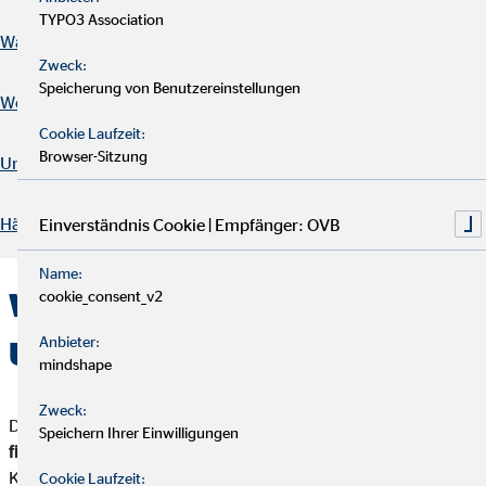
TYPO3 Association
Warum ist eine Unfallversicherung wichtig?
Zweck:
Speicherung von Benutzereinstellungen
Welche Arten von Unfallversicherung gibt es in Deutschland?
Cookie Laufzeit:
Browser-Sitzung
Unfallversicherung abschließen
Häufig gestellte Fragen
Einverständnis Cookie | Empfänger: OVB
Name:
Was ist eine
cookie_consent_v2
Anbieter:
Unfallversicherung?
mindshape
Zweck:
Die Unfallversicherung
fängt im Ernstfall die unmittelbaren
Speichern Ihrer Einwilligungen
finanziellen Folgen eines Unfalls auf
. Je nach Typ der
Krankenversicherung (gesetzlich oder privat) und je nach Tarif
Cookie Laufzeit: