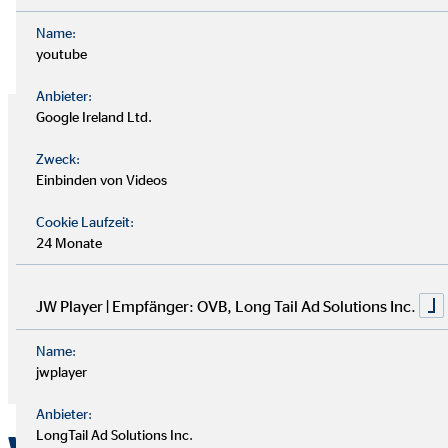
Genesung
leisten kannst.
Name:
youtube
Anbieter:
Unser Tipp
Google Ireland Ltd.
Zweck:
Auch wenn eine
private Unfallversicherung generell
Einbinden von Videos
wichtig und sinnvoll
ist, heißt dies nicht, dass sie für deine
Familie unbedingt notwendig ist. Das hängt im hohen Maße
Cookie Laufzeit:
von deinen sonstigen Maßnahmen zur
Familienvorsorge
ab.
24 Monate
Wende dich am besten an die OVB Finanzberatung
und
lass deinen Versicherungsschutz gründlich durchleuchten,
JW Player | Empfänger: OVB, Long Tail Ad Solutions Inc.
bevor du dich zum Abschluss einer Police entscheidest.
Name:
Finanzberater finden
jwplayer
Anbieter:
LongTail Ad Solutions Inc.
Welche Arten von