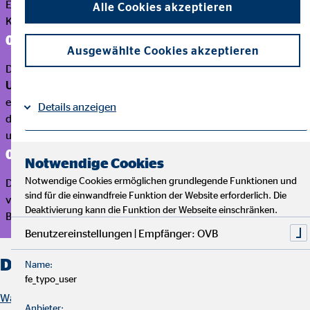
Einmalzahlungen über Invaliditätsrenten bis zu
Alle Cookies akzeptieren
Kostenübernahmen.
02
Ausgewählte Cookies akzeptieren
Die meisten Personen fallen unter die
gesetzliche
Unfallversicherung
. Eine
private Unfallversicherung
erweitert jedoch den Geltungsbereich und die Leistungen auf
Details anzeigen
die Freizeit – besonders interessant für Kinder, Sportlerinnen
und Sportler sowie Reisende.
Impressum
Datenschutz
|
03
Notwendige Cookies
Notwendige Cookies ermöglichen grundlegende Funktionen und
Die Unfallversicherung ist eine
wichtige Zusatzversicherung
–
sind für die einwandfreie Funktion der Website erforderlich. Die
vor allem für
selbstständige Personen, die keine
Deaktivierung kann die Funktion der Webseite einschränken.
Berufsunfähigkeitsversicherung abgeschlossen haben.
Benutzereinstellungen | Empfänger: OVB
Der Inhalt im Überblick
Name:
fe_typo_user
Was ist eine Unfallversicherung?
Anbieter: