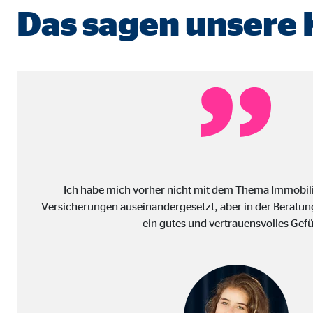
Name:
_ga,
Das sagen unsere
Anbieter:
Goog
Zweck:
Erhe
Cookie Laufzeit:
bis 
Marketing Cookies
Marketing Cookies werden eingesetzt, um personalis
Besucher über die Websites hinweg verfolgen.
Ich habe mich vorher nicht mit dem Thema Immobil
Versicherungen auseinandergesetzt, aber in der Beratung
Facebook Pixel | Empfänger: OVB, Facebook 
ein gutes und vertrauensvolles Gefü
Name:
_fbp
Anbieter:
Face
Zweck:
Verk