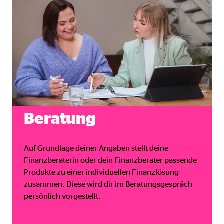
gle_maps
le Ireland Ltd.
inden von interaktiven Google Karten
Monate
td.
Beratung
tube
le Ireland Ltd.
Auf Grundlage deiner Angaben stellt deine
inden von Videos
Finanzberaterin oder dein Finanzberater passende
Produkte zu einer individuellen Finanzlösung
Monate
zusammen. Diese wird dir im Beratungsgespräch
persönlich vorgestellt.
utions Inc.