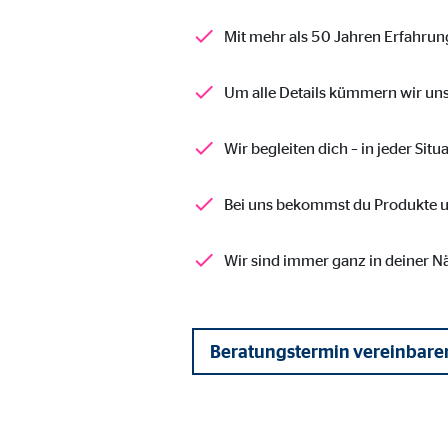
Cookie Laufzeit:
Brow
Mit mehr als 50 Jahren Erfahrung 
Einverständnis Cookie | Empfänger: OVB
Um alle Details kümmern wir uns
Name:
cook
Wir begleiten dich – in jeder Sit
Anbieter:
min
Zweck:
Spei
Bei uns bekommst du Produkte u
Cookie Laufzeit:
1 Ja
Wir sind immer ganz in deiner N
Statistik Cookies
Statistik Cookies erfassen Informationen anonym. D
Beratungstermin vereinbare
Google Analytics | Empfänger: OVB, Google I