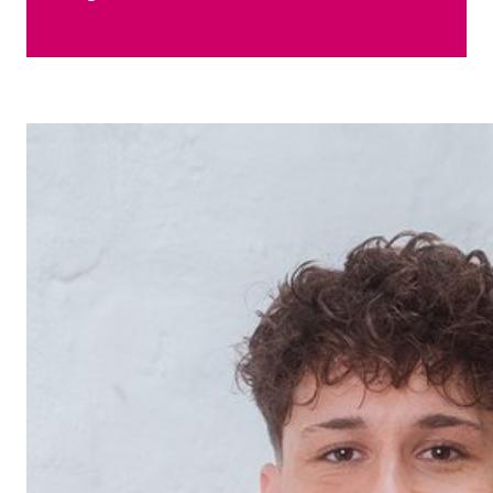
Name:
jwpl
Anbieter:
Long
Zweck:
Einb
Cookie Laufzeit:
24 
ProvenExpert | Empfänger: OVB, Expert Sys
Name:
prov
Anbieter:
Expe
Zweck:
Dars
Cookie Laufzeit:
30 
Vimeo
Name:
vime