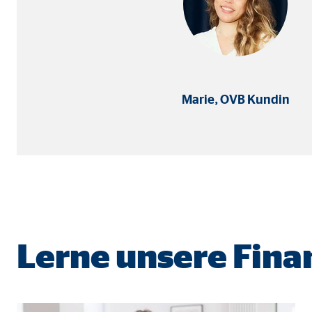
Cookie Laufzeit:
3 M
Adform | Empfänger: OVB, Adform A/S
Name:
uid,
Marie, OVB Kundin
Anbieter:
Adf
Zweck:
ad 
Cookie Laufzeit:
2 M
Externe Medien
Inhalte von Video- und Kartenplattformen werden b
Lerne unsere Fin
willigen Sie auch in die mögliche Übermittlung Ihre
Google Maps | Empfänger: OVB, Google Irela