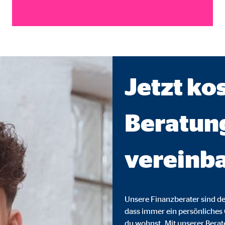
ayer
Tail Ad Solutions Inc.
inden von Videos
Monate
Jetzt ko
tems AG
enexpert
Beratun
rt Systems AG
tellung des Bewertungssiegel
vereinb
Tage
Unsere Finanzberater sind de
dass immer ein persönliches 
oplayer
du wohnst. Mit unserer Berat