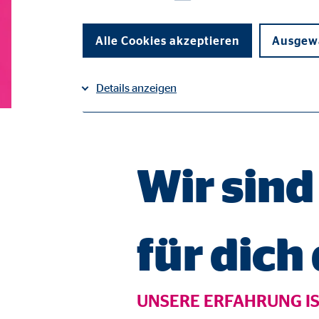
Alle Cookies akzeptieren
Ausgewä
Details anzeigen
Impressum
Datenschutz
|
Notwendige Cookies
Notwendige Cookies ermöglichen grundlegende Funkti
Wir sind
Funktion der Webseite einschränken.
Benutzereinstellungen | Empfänger: OVB
für dich
Name:
fe_t
Anbieter:
TYPO
UNSERE ERFAHRUNG IS
Zweck:
Spei