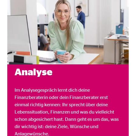
Name:
goo
Anbieter:
Goog
Zweck:
Einb
Cookie Laufzeit:
24 
YouTube | Empfänger: OVB, Google Ireland L
Analyse
Name:
you
Anbieter:
Goog
Im Analysegespräch lernt dich deine
Zweck:
Einb
Finanzberaterin oder dein Finanzberater erst
einmal richtig kennen: Ihr sprecht über deine
Cookie Laufzeit:
24 
Lebenssituation, Finanzen und was du vielleicht
schon abgesichert hast. Dann geht es um das, was
JW Player | Empfänger: OVB, Long Tail Ad Sol
dir wichtig ist: deine Ziele, Wünsche und
Anlagewünsche.