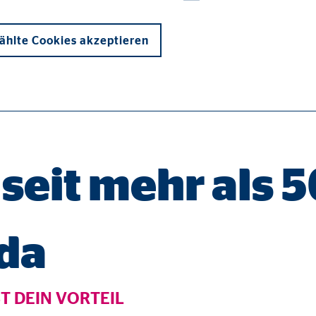
Jetzt Beratungstermin
hlte Cookies akzeptieren
onen und sind für die einwandfreie Funktion der Website erforderlich. D
 seit mehr als 
 da
ypo_user
3 Association
T DEIN VORTEIL
cherung von Benutzereinstellungen