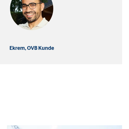
Ekrem, OVB Kunde
eren von externen Medien
den Anbieter ein.