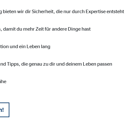
ser-Sitzung
bieten wir dir Sicherheit, die nur durch Expertise entsteht
, damit du mehr Zeit für andere Dinge hast
ie_consent_v2
uation und ein Leben lang
dshape
chern Ihrer Einwilligungen
nd Tipps, die genau zu dir und deinem Leben passen
hr
ähe
iese Informationen helfen uns zu verstehen, wie unsere Besucher unsere W
n!
reland Ltd.