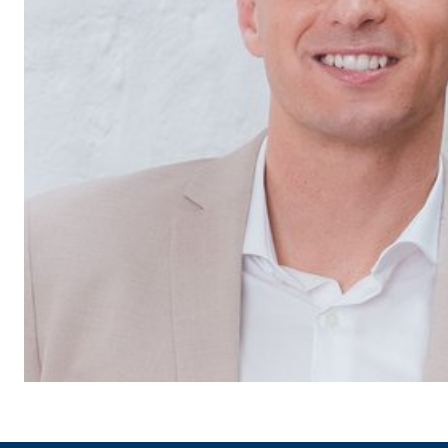
Anbieter:
Vime
Zweck:
Einb
Cookie Laufzeit:
24 