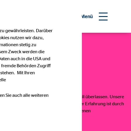
inanzberater werden
Menü
 zu gewährleisten. Darüber
okies nutzen wir dazu,
mationen stetig zu
esem Zweck werden die
Daten auch in die USA und
 fremde Behörden Zugriff
ichnet!
stehen. Mit Ihren
lle
en Sie auch alle weiteren
Zukunft geht, solltest du nichts dem Zufall überlassen. Unsere
unsere qualitative Finanzberatung – aber Erfahrung ist durch
 50 Jahren Praxiserfahrung und verschiedenen
beides: Kompetenz und Vertrauen.