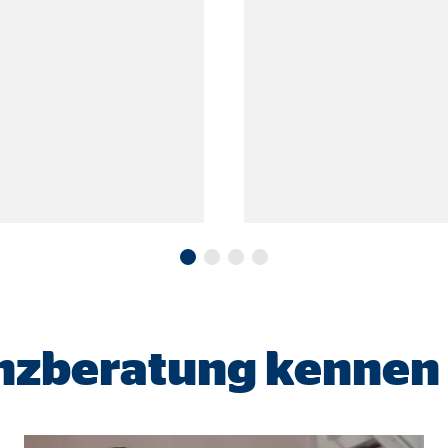
onate
 C
orm A/S
campaign
onate
eim Besuch unserer Webseite standardmäßig blockiert. Durch das Akzepti
anzberatung kennen
r Daten an Dienste in datenschutzrechtlich sogenannten Drittländern durch 
nd Ltd.