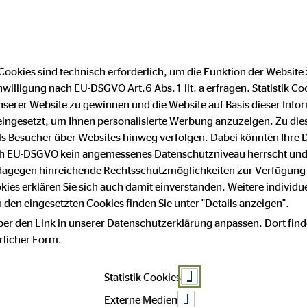
Finanzberater finden
F
Cookies sind technisch erforderlich, um die Funktion der Website
nwilligung nach EU-DSGVO Art.6 Abs.1 lit. a erfragen. Statistik Co
serer Website zu gewinnen und die Website auf Basis dieser Infor
eingesetzt, um Ihnen personalisierte Werbung anzuzeigen. Zu di
 als Besucher über Websites hinweg verfolgen. Dabei könnten Ihre 
ach EU-DSGVO kein angemessenes Datenschutzniveau herrscht und
Ausgeze
 dagegen hinreichende Rechtsschutzmöglichkeiten zur Verfügung 
okies erklären Sie sich auch damit einverstanden. Weitere individue
den eingesetzten Cookies finden Sie unter "Details anzeigen".
ber den Link in unserer Datenschutzerklärung anpassen. Dort find
Wenn es um deine finanzielle 
hrlicher Form.
Auszeichnungen sprechen für 
nichts zu ersetzen. Mit über
Auszeichnungen bieten wir 
Statistik Cookies
Externe Medien