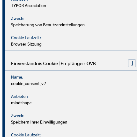
TYPO3 Association
Zweck:
Speicherung von Benutzereinstellungen
Cookie Laufzeit:
Browser-Sitzung
Einverständnis Cookie | Empfänger: OVB
Name:
cookie_consent_v2
Anbieter:
mindshape
Bei OVB gibt es keine Grenzen: Unser Karriereplan bietet
Zweck:
gleiche Chancen für alle.
Speichern Ihrer Einwilligungen
Du durchläufst einen strukturierten Plan mit
Cookie Laufzeit: