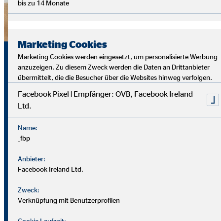
bis zu 14 Monate
Marketing Cookies
Sicherheit, Chancen und
Marketing Cookies werden eingesetzt, um personalisierte Werbung
anzuzeigen. Zu diesem Zweck werden die Daten an Drittanbieter
echte Perspektiven
übermittelt, die die Besucher über die Websites hinweg verfolgen.
Facebook Pixel | Empfänger: OVB, Facebook Ireland
Ltd.
Für uns zählt nicht dein Lebenslauf, sondern wer du bist und
was du erreichen möchtest. Wichtiger sind deine
Name:
zwischenmenschlichen und persönlichen Stärken.
_fbp
Du solltest offen, kontaktfreudig und freundlich auftreten
Anbieter:
Facebook Ireland Ltd.
und klar kommunizieren können. Empathie hilft dir, dich in
Kund*innen hineinzuversetzen.
Zweck:
Verknüpfung mit Benutzerprofilen
Als Berater
in brauchst du zudem eine gute Struktur, den
Cookie Laufzeit: