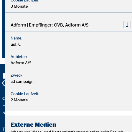
Überblick im Arbeitsalltag sowie analytische Fähigkeiten,
3 Monate
um die Ziele deiner Kund
innen richtig zu verstehen und
passende Lösungen zu finden.
Adform | Empfänger: OVB, Adform A/S
Starte auch du als OVB Finanzberater*in durch!
Name:
uid, C
Jetzt klicken und bewerben!
Anbieter:
Adform A/S
Zweck:
ad campaign
Cookie Laufzeit:
OVB Vermögensberatung AG
2 Monate
Heumarkt 1
50667 Köln
Externe Medien
Telefon:
+49 221 2015-0
Inhalte von Video- und Kartenplattformen werden beim Besuch