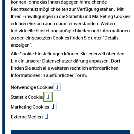
können, ohne das Ihnen dagegen hinreichende
Rechtsschutzmöglichkeiten zur Verfügung stehen. Mit
Ihren Einwilligungen in die Statistik und Marketing Cookies
Bei uns findest du Sicherheit, Selbstbestimmung und
erklären Sie sich auch damit einverstanden. Weitere
Flexibilität. Teamarbeit und Austausch stehen im
individuelle Einstellungsmöglichkeiten und Informationen
Mittelpunkt. Dein Alltag ist vielfältig, da jede*r Kund*in
zu den eingesetzten Cookies finden Sie unter "Details
individuelle Lösungen braucht. Als OVB-Berater*in
anzeigen".
unterstützt du Kund*innen, die richtigen finanziellen
Alle Cookie-Einstellungen können Sie jederzeit über den
Entscheidungen zu treffen.
Link in unserer Datenschutzerklärung anpassen. Dort
finden Sie auch alle weiteren rechtlich erforderlichen
Informationen in ausführlicher Form.
Notwendige Cookies
Statistik Cookies
Marketing Cookies
Externe Medien