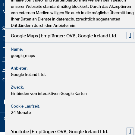
Telefax: +49 221 2015-264
unserer Webseite standardmäßig blockiert. Durch das Akzeptieren
Mail:
info@hv.ovb.de
von externen Medien willigen Sie auch in die mögliche Übermittlung
Ihrer Daten an Dienste in datenschutzrechtlich sogenannten
Drittländern durch den Anbieter ein.
Service und Informationen
Rechtliche Hinweise
Google Maps | Empfänger: OVB, Google Ireland Ltd.
Über OVB
Impressum
Finanzlösungen
Datenschutz
Name:
google_maps
Finanzratgeber
Netiquette
Anbieter:
Häufige Fragen
OVB Portal
Google Ireland Ltd.
Organization: "Fakten OVB"
Erklärung zur Barrierefreiheit
Zweck:
Cookie-Einstellungen
Einbinden von interaktiven Google Karten
Cookie Laufzeit:
24 Monate
Copyright © 2026 by OVB Vermögensberatung AG | All Rights
Reserved
YouTube | Empfänger: OVB, Google Ireland Ltd.