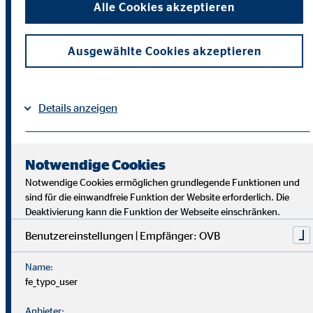
Alle Cookies akzeptieren
Ausgewählte Cookies akzeptieren
Details anzeigen
Wir suchen Persönlichkeiten mit Charakter, die aus dem
Impressum
Datenschutz
Rahmen fallen.
|
Notwendige Cookies
Notwendige Cookies ermöglichen grundlegende Funktionen und
Du musst kein Finanzprofi sein – unsere Ausbildung bereitet
sind für die einwandfreie Funktion der Website erforderlich. Die
dich umfassend vor. Uniabsolvent*innen wenden bei uns ihr
Deaktivierung kann die Funktion der Webseite einschränken.
Wissen praktisch an. Nach einer Job-Pause kannst du flexibel
Benutzereinstellungen | Empfänger: OVB
einsteigen, und Finanzprofis finden bei uns neue Chancen.
Name:
fe_typo_user
Anbieter: