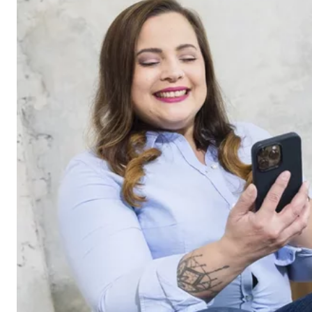
Cookie Laufzeit:
Brow
Einverständnis Cookie | Empfänger: OVB
Name:
cook
Anbieter:
min
Zweck:
Spei
Cookie Laufzeit:
1 Ja
Statistik Cookies
Statistik Cookies erfassen Informationen anonym. D
Google Analytics | Empfänger: OVB, Google I