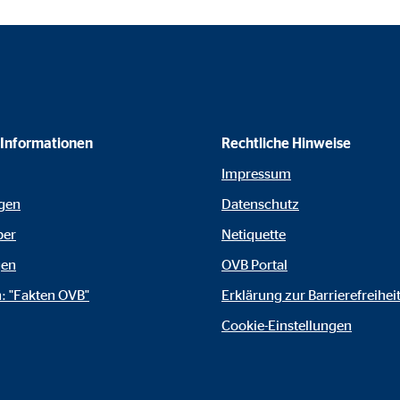
gle_maps
le Ireland Ltd.
inden von interaktiven Google Karten
Monate
 Informationen
Rechtliche Hinweise
td.
Impressum
gen
Datenschutz
tube
ber
Netiquette
le Ireland Ltd.
gen
OVB Portal
inden von Videos
: "Fakten OVB"
Erklärung zur Barrierefreihei
Monate
Cookie-Einstellungen
utions Inc.