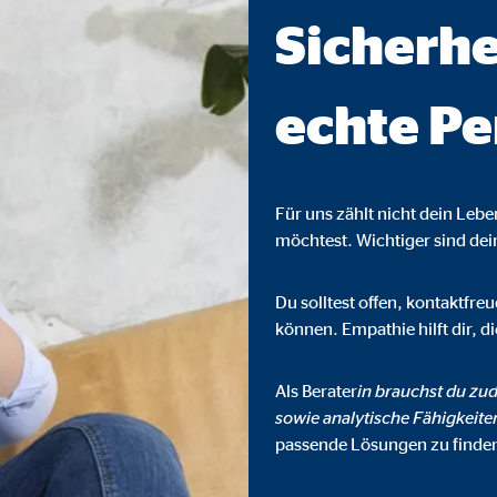
Sicherhe
ser-Sitzung
echte Pe
ie_consent_v2
dshape
Für uns zählt nicht dein Leb
chern Ihrer Einwilligungen
möchtest. Wichtiger sind de
hr
Du solltest offen, kontaktfr
können. Empathie hilft dir, 
iese Informationen helfen uns zu verstehen, wie unsere Besucher unsere W
Als Berater
in brauchst du zud
sowie analytische Fähigkeite
passende Lösungen zu finde
reland Ltd.