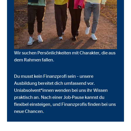
onate
 C
orm A/S
Wir suchen Persönlichkeiten mit Charakter, die aus
campaign
dem Rahmen fallen.
onate
Du musst kein Finanzprofi sein – unsere
Ausbildung bereitet dich umfassend vor.
Uniabsolvent*innen wenden bei uns ihr Wissen
praktisch an. Nach einer Job-Pause kannst du
eim Besuch unserer Webseite standardmäßig blockiert. Durch das Akzepti
flexibel einsteigen, und Finanzprofis finden bei uns
r Daten an Dienste in datenschutzrechtlich sogenannten Drittländern durch 
neue Chancen.
nd Ltd.