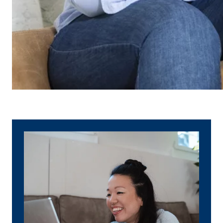
Name:
_ga,
Anbieter:
Goog
Zweck:
Erhe
Cookie Laufzeit:
bis 
Marketing Cookies
Marketing Cookies werden eingesetzt, um personalis
Besucher über die Websites hinweg verfolgen.
Facebook Pixel | Empfänger: OVB, Facebook 
Name:
_fbp
Anbieter:
Face
Zweck:
Verk