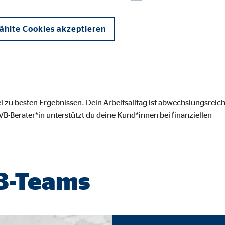
hlte Cookies akzeptieren
en arbeitet, wenn man seinem eigenen Rhythmus folgt.
l zu besten Ergebnissen. Dein Arbeitsalltag ist abwechslungsreich
B-Berater*in unterstützt du deine Kund*innen bei finanziellen
onen und sind für die einwandfreie Funktion der Website erforderlich. D
VB-Teams
ypo_user
3 Association
cherung von Benutzereinstellungen