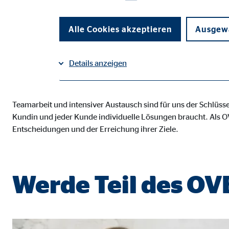
vereint?
Alle Cookies akzeptieren
Ausgewä
Details anzeigen
Dann bist du bei uns richtig. Wir glauben, dass man am best
Impressum
Datenschutz
|
Notwendige Cookies
Teamarbeit und intensiver Austausch sind für uns der Schlüsse
Kundin und jeder Kunde individuelle Lösungen braucht. Als OV
Notwendige Cookies ermöglichen grundlegende Funkti
Entscheidungen und der Erreichung ihrer Ziele.
Funktion der Webseite einschränken.
Benutzereinstellungen | Empfänger: OVB
Werde Teil des O
Name:
fe_t
Anbieter:
TYPO
Zweck:
Spei