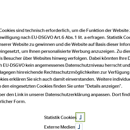
Finanzberater finden
F
Cookies sind technisch erforderlich, um die Funktion der Website
nwilligung nach EU-DSGVO Art.6 Abs.1 lit. a erfragen. Statistik Co
 mit Sicherheit
serer Website zu gewinnen und die Website auf Basis dieser Infor
eingesetzt, um Ihnen personalisierte Werbung anzuzeigen. Zu di
 als Besucher über Websites hinweg verfolgen. Dabei könnten Ihre 
ach EU-DSGVO kein angemessenes Datenschutzniveau herrscht und
t!
 dagegen hinreichende Rechtsschutzmöglichkeiten zur Verfügung 
okies erklären Sie sich auch damit einverstanden. Weitere individue
den eingesetzten Cookies finden Sie unter "Details anzeigen".
ber den Link in unserer Datenschutzerklärung anpassen. Dort find
hrlicher Form.
b, der Sicherheit,
Statistik Cookies
und Flexibilität
Externe Medien