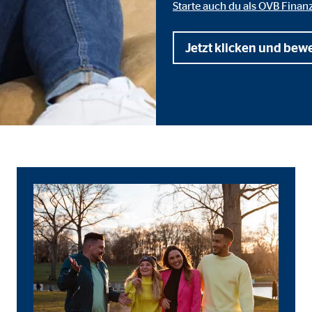
 _gat_UA-41411249-1, _gid
Starte auch du als OVB Finan
le Ireland Ltd.
Jetzt klicken und bew
bung von Statistiken zur Website-Nutzung
zu 14 Monate
ierte Werbung anzuzeigen. Zu diesem Zweck werden die Daten an Drittanbie
Ireland Ltd.
book Ireland Ltd.
nüpfung mit Benutzerprofilen