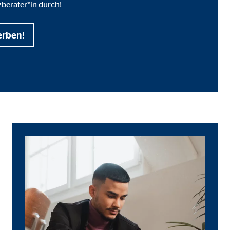
zberater*in durch!
erben!
ter übermittelt, die die