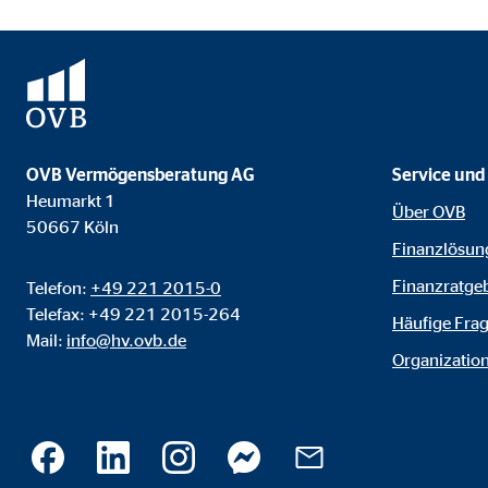
Name:
goo
Anbieter:
Goog
Zweck:
Einb
Cookie Laufzeit:
24 
OVB Vermögensberatung AG
Service und
Heumarkt 1
YouTube | Empfänger: OVB, Google Ireland L
Über OVB
50667 Köln
Finanzlösun
Name:
you
Finanzratge
Telefon:
+49 221 2015-0
Anbieter:
Goog
Telefax: +49 221 2015-264
Häufige Fra
Mail:
info@hv.ovb.de
Zweck:
Einb
Organization
Cookie Laufzeit:
24 
JW Player | Empfänger: OVB, Long Tail Ad Sol