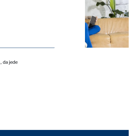
, da jede
ie Deaktivierung kann die