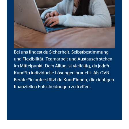
Cookie Laufzeit:
3 M
Adform | Empfänger: OVB, Adform A/S
Name:
uid,
Anbieter:
Adf
Bei uns findest du Sicherheit, Selbstbestimmung
Zweck:
ad 
und Flexibilität. Teamarbeit und Austausch stehen
im Mittelpunkt. Dein Alltag ist vielfältig, da jede*r
Cookie Laufzeit:
2 M
Kund*in individuelle Lösungen braucht. Als OVB-
Berater*in unterstützt du Kund*innen, die richtigen
finanziellen Entscheidungen zu treffen.
Externe Medien
Inhalte von Video- und Kartenplattformen werden b
willigen Sie auch in die mögliche Übermittlung Ihre
Google Maps | Empfänger: OVB, Google Irela