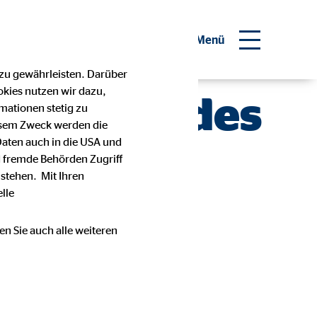
inanzberater werden
Menü
 zu gewährleisten. Darüber
okies nutzen wir dazu,
senhilfe des
mationen stetig zu
esem Zweck werden die
Daten auch in die USA und
 fremde Behörden Zugriff
Zeit
stehen. Mit Ihren
lle
en Sie auch alle weiteren