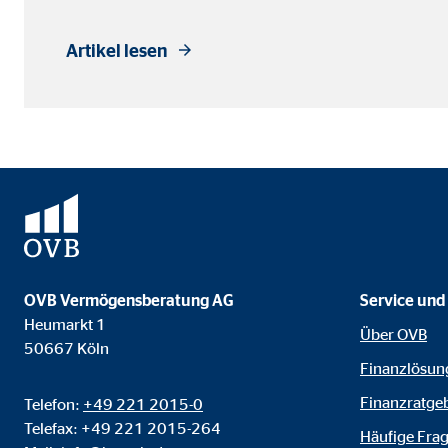
Anbieter:
Vime
Artikel lesen
Zweck:
Einb
Cookie Laufzeit:
24 
OVB Vermögensberatung AG
Service und
Heumarkt 1
Über OVB
50667 Köln
Finanzlösun
Finanzratge
Telefon:
+49 221 2015-0
Telefax: +49 221 2015-264
Häufige Fra