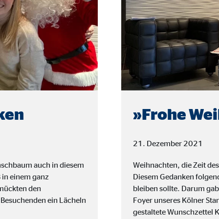
ayer
Tail Ad Solutions Inc.
inden von Videos
Monate
tems AG
enexpert
ken
»Frohe We
rt Systems AG
tellung des Bewertungssiegel
21. Dezember 2021
Tage
unschbaum auch in diesem
Weihnachten, die Zeit des
 in einem ganz
Diesem Gedanken folgend
hmückten den
bleiben sollte. Darum ga
 Besuchenden ein Lächeln
Foyer unseres Kölner Sta
oplayer
gestaltete Wunschzettel K