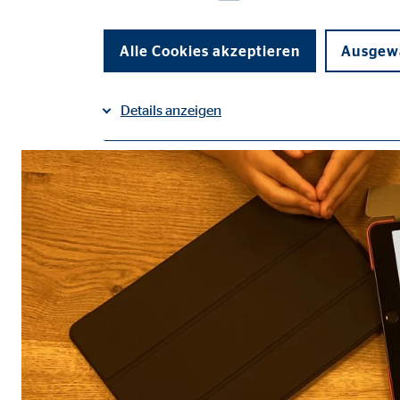
Alle Cookies akzeptieren
Ausgewä
Details anzeigen
Impressum
Datenschutz
|
Notwendige Cookies
Notwendige Cookies ermöglichen grundlegende Funkti
Funktion der Webseite einschränken.
Benutzereinstellungen | Empfänger: OVB
Name:
fe_t
Anbieter:
TYPO
Zweck:
Spei