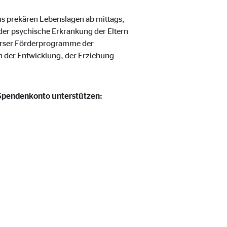
aus prekären Lebenslagen ab mittags,
oder psychische Erkrankung der Eltern
erser Förderprogramme der
in der Entwicklung, der Erziehung
 Spendenkonto unterstützen:
eren von externen Medien
den Anbieter ein.