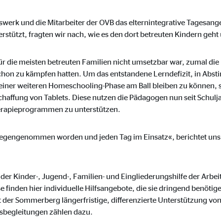
 _gat_UA-41411249-1, _gid
swerk und die Mitarbeiter der OVB das elternintegrative Tagesan
le Ireland Ltd.
rstützt, fragten wir nach, wie es den dort betreuten Kindern geh
bung von Statistiken zur Website-Nutzung
zu 14 Monate
ür die meisten betreuten Familien nicht umsetzbar war, zumal die 
hon zu kämpfen hatten. Um das entstandene Lerndefizit, in Abs
einer weiteren Homeschooling-Phase am Ball bleiben zu können, 
haffung von Tablets. Diese nutzen die Pädagogen nun seit Schulj
Therapieprogrammen zu unterstützen.
ierte Werbung anzuzeigen. Zu diesem Zweck werden die Daten an Drittanbie
tgegengenommen worden und jeden Tag im Einsatz«, berichtet uns 
Ireland Ltd.
der Kinder-, Jugend-, Familien- und Eingliederungshilfe der Arbei
finden hier individuelle Hilfsangebote, die sie dringend benötige
book Ireland Ltd.
t der Sommerberg längerfristige, differenzierte Unterstützung von
onsbegleitungen zählen dazu.
nüpfung mit Benutzerprofilen