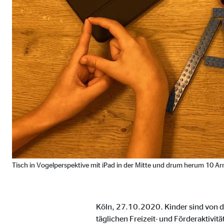
Cookie Laufzeit:
Brow
Einverständnis Cookie | Empfänger: OVB
Name:
cook
Anbieter:
min
Zweck:
Spei
Cookie Laufzeit:
1 Ja
Statistik Cookies
Tisch in Vogelperspektive mit iPad in der Mitte und drum herum 10 
Statistik Cookies erfassen Informationen anonym. D
Google Analytics | Empfänger: OVB, Google I
Köln, 27.10.2020. Kinder sind von d
täglichen Freizeit- und Förderaktivitä