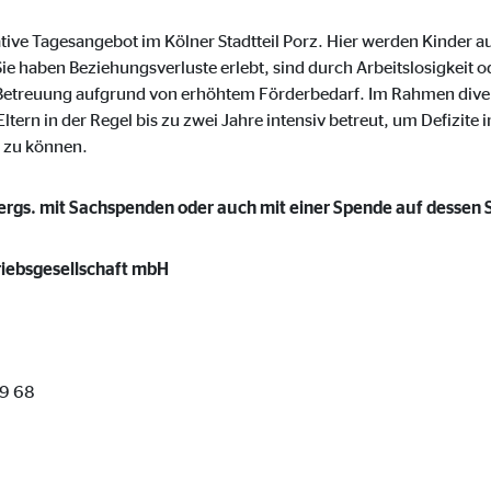
onate
grative Tagesangebot im Kölner Stadtteil Porz. Hier werden Kinder 
Sie haben Beziehungsverluste erlebt, sind durch Arbeitslosigkeit 
 Betreuung aufgrund von erhöhtem Förderbedarf. Im Rahmen div
tern in der Regel bis zu zwei Jahre intensiv betreut, um Defizite 
 C
 zu können.
orm A/S
ergs. mit Sachspenden oder auch mit einer Spende auf dessen
campaign
onate
ebsgesellschaft mbH
eim Besuch unserer Webseite standardmäßig blockiert. Durch das Akzepti
9 68
r Daten an Dienste in datenschutzrechtlich sogenannten Drittländern durch 
nd Ltd.