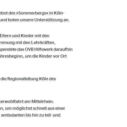
gebot des »Sommerbergs« in Köln-
t und boten unsere Unterstützung an.
Eltern und Kinder mit den
timmung mit den Lehrkräften,
spendete das OVB Hilfswerk daraufhin
ahresbeginn, um die Kinder vor Ort
ter übermittelt, die die
die Regionalleitung Köln des
terwohlfahrt am Mittelrhein.
n, um möglichst schnell aus einer
 ambulanten bis hin zu teil- und