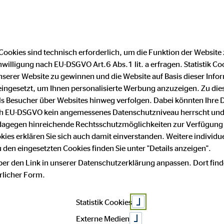
Finanzberater finden
F
Cookies sind technisch erforderlich, um die Funktion der Website
nwilligung nach EU-DSGVO Art.6 Abs.1 lit. a erfragen. Statistik Co
ädagogische Kri
serer Website zu gewinnen und die Website auf Basis dieser Infor
eingesetzt, um Ihnen personalisierte Werbung anzuzeigen. Zu di
 als Besucher über Websites hinweg verfolgen. Dabei könnten Ihre 
ach EU-DSGVO kein angemessenes Datenschutzniveau herrscht und
in der Corona-
 dagegen hinreichende Rechtsschutzmöglichkeiten zur Verfügung 
okies erklären Sie sich auch damit einverstanden. Weitere individue
den eingesetzten Cookies finden Sie unter "Details anzeigen".
ber den Link in unserer Datenschutzerklärung anpassen. Dort find
hrlicher Form.
Statistik Cookies
Externe Medien