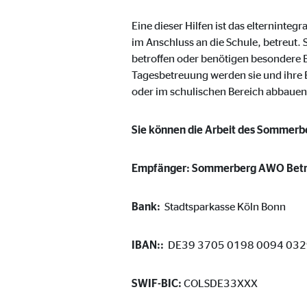
Cookie Laufzeit:
3 M
Eine dieser Hilfen ist das elterninte
im Anschluss an die Schule, betreut. 
Adform | Empfänger: OVB, Adform A/S
betroffen oder benötigen besondere
Tagesbetreuung werden sie und ihre El
Name:
uid,
oder im schulischen Bereich abbauen
Anbieter:
Adf
Sie können die Arbeit des Sommerb
Zweck:
ad 
Cookie Laufzeit:
2 M
Empfänger: Sommerberg AWO Betri
Bank:
Stadtsparkasse Köln Bonn
Externe Medien
Inhalte von Video- und Kartenplattformen werden b
IBAN:
:
DE39 3705 0198 0094 032
willigen Sie auch in die mögliche Übermittlung Ihre
SWIF-BIC:
COLSDE33XXX
Google Maps | Empfänger: OVB, Google Irela