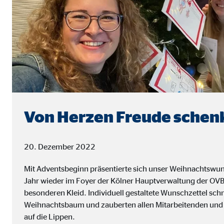
Name:
jwpl
Anbieter:
Long
Zweck:
Einb
Cookie Laufzeit:
24 
ProvenExpert | Empfänger: OVB, Expert Sys
Name:
prov
Von Herzen Freude schen
Anbieter:
Expe
Zweck:
Dars
20. Dezember 2022
Cookie Laufzeit:
30 
Mit Adventsbeginn präsentierte sich unser Weihnachtsw
Jahr wieder im Foyer der Kölner Hauptverwaltung der OVB
besonderen Kleid. Individuell gestaltete Wunschzettel sc
Vimeo
Weihnachtsbaum und zauberten allen Mitarbeitenden und
Name:
vime
auf die Lippen.