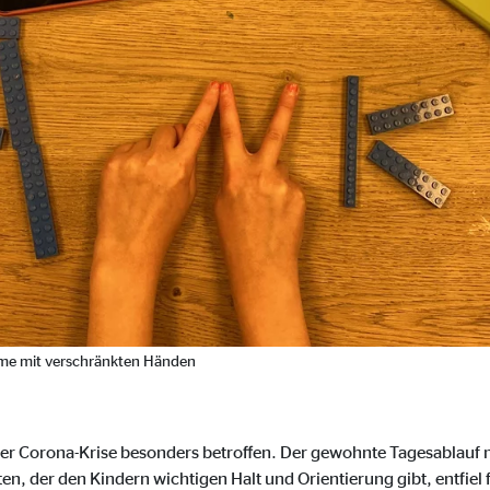
ser-Sitzung
ie_consent_v2
dshape
chern Ihrer Einwilligungen
hr
Arme mit verschränkten Händen
iese Informationen helfen uns zu verstehen, wie unsere Besucher unsere W
reland Ltd.
er Corona-Krise besonders betroffen. Der gewohnte Tagesablauf 
ten, der den Kindern wichtigen Halt und Orientierung gibt, entfiel 