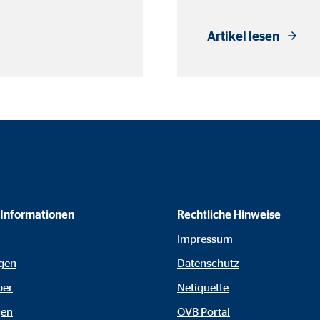
o.com, Inc.
Artikel lesen
inden von Videos
Monate
 Informationen
Rechtliche Hinweise
Impressum
gen
Datenschutz
ber
Netiquette
gen
OVB Portal