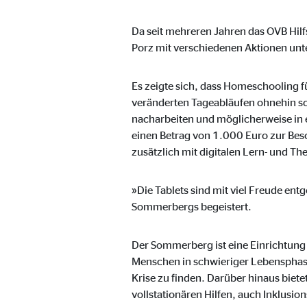
Name:
_ga,
Anbieter:
Da seit mehreren Jahren das OVB Hilf
Goog
Porz mit verschiedenen Aktionen unte
Zweck:
Erhe
Cookie Laufzeit:
bis 
Es zeigte sich, dass Homeschooling f
veränderten Tageabläufen ohnehin sc
nacharbeiten und möglicherweise in 
einen Betrag von 1.000 Euro zur Besc
Marketing Cookies
zusätzlich mit digitalen Lern- und 
Marketing Cookies werden eingesetzt, um personalis
Besucher über die Websites hinweg verfolgen.
»Die Tablets sind mit viel Freude en
Sommerbergs begeistert.
Facebook Pixel | Empfänger: OVB, Facebook 
Name:
Der Sommerberg ist eine Einrichtung 
_fbp
Menschen in schwieriger Lebensphase 
Anbieter:
Face
Krise zu finden. Darüber hinaus biete
vollstationären Hilfen, auch Inklusi
Zweck:
Verk