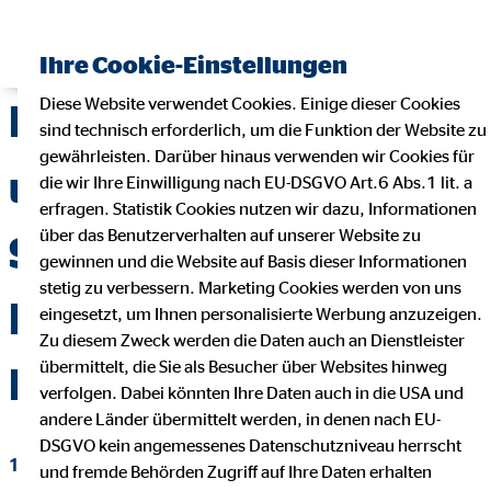
Finanzberater finden
Ihre Cookie-Einstellungen
Diese Website verwendet Cookies. Einige dieser Cookies
Runter vom Bürostuhl
sind technisch erforderlich, um die Funktion der Website zu
gewährleisten. Darüber hinaus verwenden wir Cookies für
und rein in die
die wir Ihre Einwilligung nach EU-DSGVO Art.6 Abs.1 lit. a
erfragen. Statistik Cookies nutzen wir dazu, Informationen
über das Benutzerverhalten auf unserer Website zu
Sportschuhe – für die
gewinnen und die Website auf Basis dieser Informationen
stetig zu verbessern. Marketing Cookies werden von uns
Kinder der Villa
eingesetzt, um Ihnen personalisierte Werbung anzuzeigen.
Zu diesem Zweck werden die Daten auch an Dienstleister
übermittelt, die Sie als Besucher über Websites hinweg
Kunterbunt!
verfolgen. Dabei könnten Ihre Daten auch in die USA und
andere Länder übermittelt werden, in denen nach EU-
DSGVO kein angemessenes Datenschutzniveau herrscht
19. November 2018
|
OVB Hilfswerk
und fremde Behörden Zugriff auf Ihre Daten erhalten