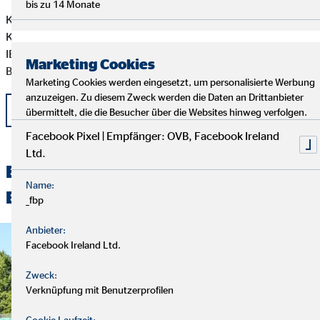
bis zu 14 Monate
Kontoinhaber: Stiftung Villa Kunterbunt
Kreissparkasse
IBAN: DE87 3705 0299 0000 1588 00
Marketing Cookies
BIC: COKS DE 33
Marketing Cookies werden eingesetzt, um personalisierte Werbung
anzuzeigen. Zu diesem Zweck werden die Daten an Drittanbieter
zurück
übermittelt, die die Besucher über die Websites hinweg verfolgen.
Facebook Pixel | Empfänger: OVB, Facebook Ireland
Ltd.
Entdecken Sie unsere spannenden
Name:
Beiträge
_fbp
Anbieter:
Facebook Ireland Ltd.
Zweck:
Verknüpfung mit Benutzerprofilen
Cookie Laufzeit: