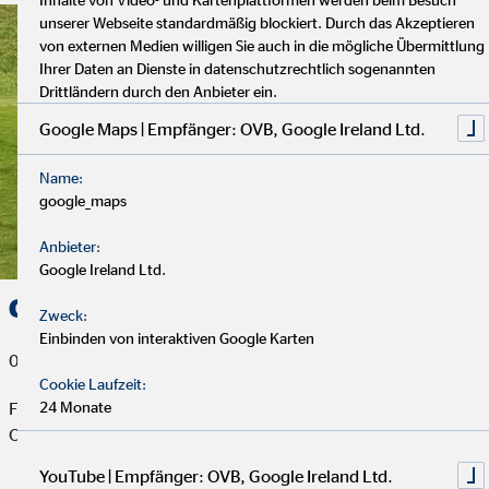
unserer Webseite standardmäßig blockiert. Durch das Akzeptieren
von externen Medien willigen Sie auch in die mögliche Übermittlung
Ihrer Daten an Dienste in datenschutzrechtlich sogenannten
Drittländern durch den Anbieter ein.
Google Maps | Empfänger: OVB, Google Ireland Ltd.
Name:
google_maps
Anbieter:
Google Ireland Ltd.
Grün statt Beton
Zweck:
Einbinden von interaktiven Google Karten
08. Juni 2018
Cookie Laufzeit:
24 Monate
Für die Neugestaltung des Schulhofes der Grundschule in
Ottbergen spendet das OVB Hilfswerk 500,00 Euro.
YouTube | Empfänger: OVB, Google Ireland Ltd.