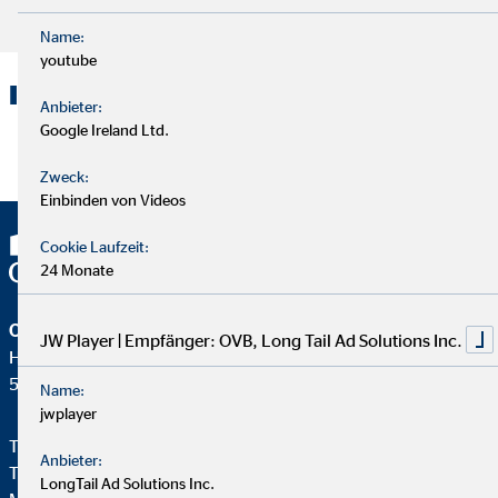
Artikel lesen
Name:
youtube
Interessante Links:
Anbieter:
Google Ireland Ltd.
Link zur Internetseite der Villa Kunterbunt Stiftung
Zweck:
Einbinden von Videos
Cookie Laufzeit:
24 Monate
OVB Vermögensberatung AG
JW Player | Empfänger: OVB, Long Tail Ad Solutions Inc.
Heumarkt 1
50667 Köln
Name:
jwplayer
Telefon:
+49 221 2015-0
Anbieter:
Telefax: +49 221 2015-264
LongTail Ad Solutions Inc.