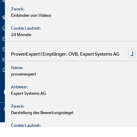
Mail:
info@hv.ovb.de
Zweck:
Einbinden von Videos
Service und Informationen
Rechtliche Hinweise
Über OVB
Impressum
Cookie Laufzeit:
24 Monate
Finanzlösungen
Datenschutz
Finanzratgeber
Netiquette
ProvenExpert | Empfänger: OVB, Expert Systems AG
Häufige Fragen
OVB Portal
Name:
Organization: "Fakten OVB"
Erklärung zur Barrierefreiheit
provenexpert
Cookie-Einstellungen
Anbieter:
Expert Systems AG
Zweck:
Copyright © 2026 by OVB Vermögensberatung AG | All Rights
Darstellung des Bewertungssiegel
Reserved
Cookie Laufzeit:
30 Tage