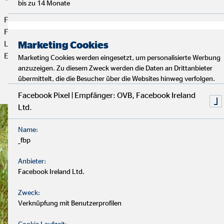
bis zu 14 Monate
Für die Weihnachtsfeier, die Martin und Jasmin Wagner für die
Führungskräfte und Mitarbeiterinnen und Mitarbeiter der OVB
Landesdirektion Wagner ausgerichtet hatten, hatte sich das
Marketing Cookies
Ehepaar etwas Besonderes ausgedacht.
Marketing Cookies werden eingesetzt, um personalisierte Werbung
anzuzeigen. Zu diesem Zweck werden die Daten an Drittanbieter
übermittelt, die die Besucher über die Websites hinweg verfolgen.
Artikel lesen
Facebook Pixel | Empfänger: OVB, Facebook Ireland
Ltd.
Name:
_fbp
Anbieter:
Facebook Ireland Ltd.
Zweck:
Verknüpfung mit Benutzerprofilen
Cookie Laufzeit: