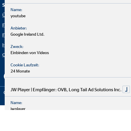
Service und Informationen
Rechtliche Hinweise
Name:
Über OVB
Impressum
youtube
Finanzlösungen
Datenschutz
Anbieter:
Google Ireland Ltd.
Finanzratgeber
Netiquette
Häufige Fragen
OVB Portal
Zweck:
Einbinden von Videos
Organization: "Fakten OVB"
Erklärung zur Barrierefreiheit
Cookie-Einstellungen
Cookie Laufzeit:
24 Monate
JW Player | Empfänger: OVB, Long Tail Ad Solutions Inc.
Copyright © 2026 by OVB Vermögensberatung AG | All Rights
Reserved
Name:
jwplayer
Anbieter:
LongTail Ad Solutions Inc.