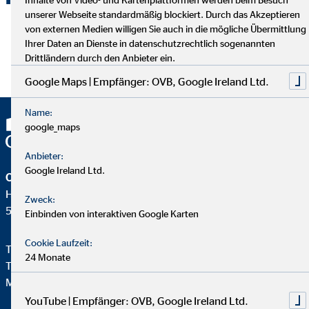
unserer Webseite standardmäßig blockiert. Durch das Akzeptieren
von externen Medien willigen Sie auch in die mögliche Übermittlung
Link zur Aktion von Herrn Isserstedt:
Ihrer Daten an Dienste in datenschutzrechtlich sogenannten
Mehr über den kleinen Matteo, seine Familie und den
Drittländern durch den Anbieter ein.
Hintergrund der Spendenaktion können Sie hier erfahren.
Google Maps | Empfänger: OVB, Google Ireland Ltd.
Name:
google_maps
Anbieter:
Google Ireland Ltd.
OVB Vermögensberatung AG
Heumarkt 1
Zweck:
50667 Köln
Einbinden von interaktiven Google Karten
Cookie Laufzeit:
Telefon:
+49 221 2015-0
24 Monate
Telefax: +49 221 2015-264
Mail:
info@hv.ovb.de
YouTube | Empfänger: OVB, Google Ireland Ltd.