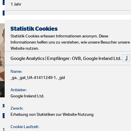
Entdecken Sie unsere spannenden
1 Jahr
Beiträge
Statistik Cookies
Statistik Cookies erfassen Informationen anonym. Diese
Informationen helfen uns zu verstehen, wie unsere Besucher unsere
Website nutzen.
Google Analytics | Empfänger: OVB, Google Ireland Ltd.
Name:
_ga, _gat_UA-41411249-1, _gid
Anbieter:
Google Ireland Ltd.
»Weihnachtspäckchen für
Zweck:
Braunschweig«
Erhebung von Statistiken zur Website-Nutzung
Cookie Laufzeit:
14. Januar 2022