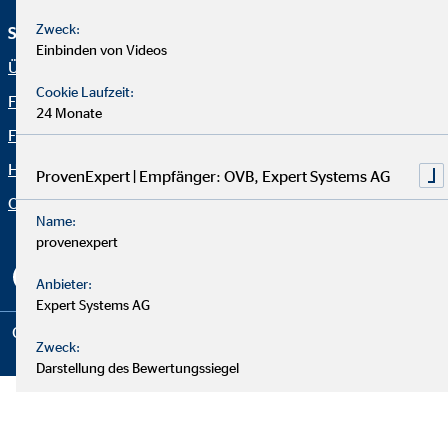
Zweck:
Service und Informationen
Rechtliche Hinweise
Einbinden von Videos
Über OVB
Impressum
Cookie Laufzeit:
Finanzlösungen
Datenschutz
24 Monate
Finanzratgeber
Netiquette
Häufige Fragen
OVB Portal
ProvenExpert | Empfänger: OVB, Expert Systems AG
Organization: "Fakten OVB"
Erklärung zur Barrierefreiheit
Name:
Cookie-Einstellungen
provenexpert
Anbieter:
Expert Systems AG
Copyright © 2026 by OVB Vermögensberatung AG | All Rights
Zweck:
Reserved
Darstellung des Bewertungssiegel
Cookie Laufzeit:
30 Tage