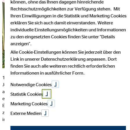
können, ohne das Ihnen dagegen hinreichende
Rechtsschutzmöglichkeiten zur Verfügung stehen. Mit
Ihren Einwilligungen in die Statistik und Marketing Cookies
erklären Sie sich auch damit einverstanden. Weitere
individuelle Einstellungsmöglichkeiten und Informationen
zu den eingesetzten Cookies finden Sie unter "Details
anzeigen".
Alle Cookie-Einstellungen können Sie jederzeit über den
Link in unserer Datenschutzerklärung anpassen. Dort
finden Sie auch alle weiteren rechtlich erforderlichen
Informationen in ausführlicher Form.
17.9.2020 Godelheim. Die katholische Kindertagesstätte St.
Notwendige Cookies
Johannes Baptist in Godelheim hat eine lange Geschichte
aufzuweisen. Mittlerweile besuchen schon die Kinder
Statistik Cookies
ehemaliger Kindergartenkinder die tägliche Betreuung. Als die
Marketing Cookies
Einrichtung in der Alten Schule aus den Nähten platzte und
zudem reparaturbedürftig wurde, zog der Kindergarten 2013
Externe Medien
in das renovierte Pfarrhaus um.