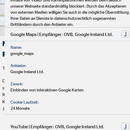
unserer Webseite standardmäßig blockiert. Durch das Akzeptieren
von externen Medien willigen Sie auch in die mögliche Übermittlung
Ihrer Daten an Dienste in datenschutzrechtlich sogenannten
Drittländern durch den Anbieter ein.
Google Maps | Empfänger: OVB, Google Ireland Ltd.
Neue SOS-Kinderdorffamilie für
Name:
Prignitz
google_maps
Anbieter:
15. Dezember 2020
Google Ireland Ltd.
Der brandenburgische Landkreis Prignitz gehört zu den
Zweck:
strukturschwächsten Regionen Deutschlands. Es gibt eine
Einbinden von interaktiven Google Karten
Reihe von Problemen, unter anderem ein hohes Maß an
Kinderarmut und eine im Deutschland-Vergleich höhere
Cookie Laufzeit:
24 Monate
Jugendarbeitslosigkeit.
YouTube | Empfänger: OVB, Google Ireland Ltd.
Artikel lesen