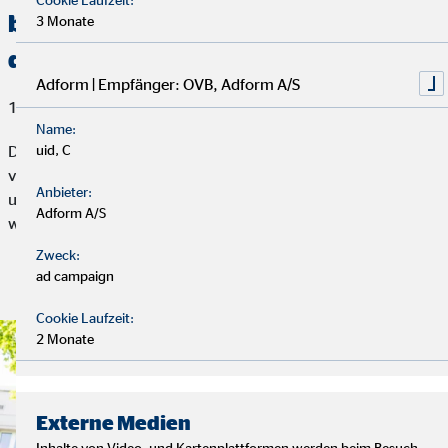
bedürftige Familien aus Höxter und
3 Monate
der Ukraine zu unterstützen
Adform | Empfänger: OVB, Adform A/S
13. Juni 2022
Name:
Der »Kinderschutzbund Ortverband Höxter« sammelt und
uid, C
verteilt seit Jahren gebrauchte und gut erhaltene Schulranzen,
Anbieter:
um diese Kindern aus bedürftigen Familien, die eingeschult
Adform A/S
werden, zur Verfügung zu stellen.
Zweck:
ad campaign
Artikel lesen
Cookie Laufzeit:
2 Monate
Externe Medien
Inhalte von Video- und Kartenplattformen werden beim Besuch