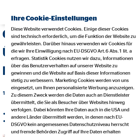
Finanzberater finden
Ihre Cookie-Einstellungen
Diese Website verwendet Cookies. Einige dieser Cookies
Gelungene
sind technisch erforderlich, um die Funktion der Website zu
gewährleisten. Darüber hinaus verwenden wir Cookies für
Überraschung für die
die wir Ihre Einwilligung nach EU-DSGVO Art.6 Abs.1 lit. a
erfragen. Statistik Cookies nutzen wir dazu, Informationen
über das Benutzerverhalten auf unserer Website zu
Kita-Kids
gewinnen und die Website auf Basis dieser Informationen
stetig zu verbessern. Marketing Cookies werden von uns
eingesetzt, um Ihnen personalisierte Werbung anzuzeigen.
17. September 2020
|
OVB-Hilfswerk
Zu diesem Zweck werden die Daten auch an Dienstleister
übermittelt, die Sie als Besucher über Websites hinweg
verfolgen. Dabei könnten Ihre Daten auch in die USA und
auf Facebook teilen
andere Länder übermittelt werden, in denen nach EU-
auf LinkedIn teilen
DSGVO kein angemessenes Datenschutzniveau herrscht
und fremde Behörden Zugriff auf Ihre Daten erhalten