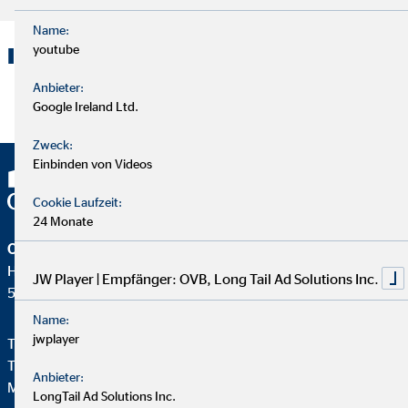
Name:
youtube
Interessante Links:
Anbieter:
Finanzberatung Bönnighausen
Google Ireland Ltd.
Zweck:
Einbinden von Videos
Cookie Laufzeit:
24 Monate
OVB Vermögensberatung AG
Heumarkt 1
JW Player | Empfänger: OVB, Long Tail Ad Solutions Inc.
50667 Köln
Name:
jwplayer
Telefon:
+49 221 2015-0
Telefax: +49 221 2015-264
Anbieter:
Mail:
info@hv.ovb.de
LongTail Ad Solutions Inc.