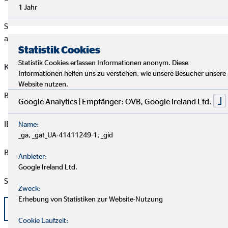
1 Jahr
Sie können die Arbeit der Kindertagesstätte mit einer Spende
auf das Spendenkonto unterstützen:
Statistik Cookies
Statistik Cookies erfassen Informationen anonym. Diese
Kontoinhaber: Gemeindeverband Hochstift Paderborn
Informationen helfen uns zu verstehen, wie unsere Besucher unsere
Website nutzen.
BANK: Bank für Kirche und Caritas
Google Analytics | Empfänger: OVB, Google Ireland Ltd.
IBAN: DE96 4726 0307 0016 7601 00
Name:
_ga, _gat_UA-41411249-1, _gid
BIC: GENODEM1BKC
Anbieter:
Google Ireland Ltd.
Stichwort: »Spende Kita Godelheim/ OVB«
Zweck:
Erhebung von Statistiken zur Website-Nutzung
zurück
Cookie Laufzeit: