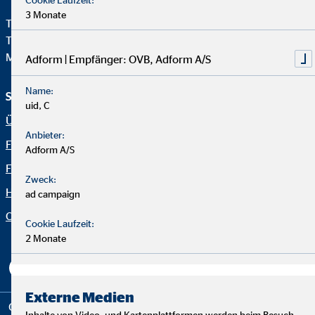
3 Monate
Telefon:
+49 221 2015-0
Telefax: +49 221 2015-264
Mail:
info@hv.ovb.de
Adform | Empfänger: OVB, Adform A/S
Name:
Service und Informationen
Rechtliche Hinweise
uid, C
Über OVB
Impressum
Anbieter:
Finanzlösungen
Datenschutz
Adform A/S
Finanzratgeber
Netiquette
Zweck:
Häufige Fragen
OVB Portal
ad campaign
Organization: "Fakten OVB"
Erklärung zur Barrierefreiheit
Cookie Laufzeit:
2 Monate
Cookie-Einstellungen
Externe Medien
Copyright © 2026 by OVB Vermögensberatung AG | All Rights
Inhalte von Video- und Kartenplattformen werden beim Besuch