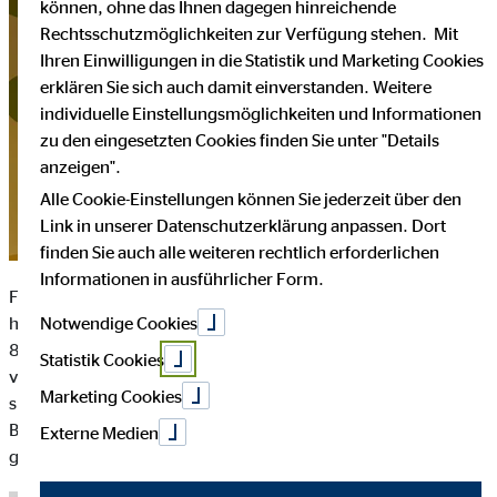
können, ohne das Ihnen dagegen hinreichende
Rechtsschutzmöglichkeiten zur Verfügung stehen. Mit
Ihren Einwilligungen in die Statistik und Marketing Cookies
erklären Sie sich auch damit einverstanden. Weitere
individuelle Einstellungsmöglichkeiten und Informationen
zu den eingesetzten Cookies finden Sie unter "Details
anzeigen".
Alle Cookie-Einstellungen können Sie jederzeit über den
Link in unserer Datenschutzerklärung anpassen. Dort
finden Sie auch alle weiteren rechtlich erforderlichen
Informationen in ausführlicher Form.
Fulda – 20.02.2025. Als David Storch und seine Frau von der
Notwendige Cookies
herzerwärmenden Initiative eines Freundes hörten, die über
80 Kinder, die die Feiertage in der Kinderklinik Fulda
Statistik Cookies
verbringen mussten, mit Geschenken zu überraschen, waren
Marketing Cookies
sie tief berührt. Sofort begannen sie, ihr Team der OVB
Bezirksdirektion für diese wertvolle Aktion zu gewinnen, um
Externe Medien
gemeinsam so viele Kinderwünsche wie möglich zu erfüllen.