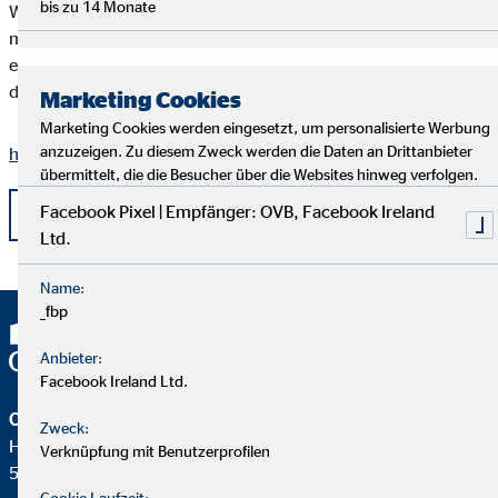
bis zu 14 Monate
Wenn auch Sie den Förderverein Känguruh e. V. unterstützen
möchten, gibt es verschiedene Möglichkeiten, sich zu
engagieren. Weitere Informationen finden Sie auf der Webseite
des Fördervereins.
Marketing Cookies
Marketing Cookies werden eingesetzt, um personalisierte Werbung
anzuzeigen. Zu diesem Zweck werden die Daten an Drittanbieter
https://kaenguruh-ev.de/
übermittelt, die die Besucher über die Websites hinweg verfolgen.
Facebook Pixel | Empfänger: OVB, Facebook Ireland
zurück
Ltd.
Name:
_fbp
Anbieter:
Facebook Ireland Ltd.
OVB Vermögensberatung AG
Zweck:
Heumarkt 1
Verknüpfung mit Benutzerprofilen
50667 Köln
Cookie Laufzeit: