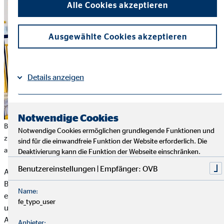
Alle Cookies akzeptieren
Ausgewählte Cookies akzeptieren
Details anzeigen
Impressum
Datenschutz
|
Notwendige Cookies
Bei der Übergabe unterstützten auch David und Miriam Storch, die
Notwendige Cookies ermöglichen grundlegende Funktionen und
zusammen mit ihrem OVB-Team einen Teil der Geschenke liebevoll
sind für die einwandfreie Funktion der Website erforderlich. Die
ausgesucht hatte.
Deaktivierung kann die Funktion der Webseite einschränken.
Benutzereinstellungen | Empfänger: OVB
Auch das Ehepaar Storch wollte, den Kindern und ihren
Besuchern eine unvergessliche Freude zu schenken: »Es gab
Name:
einen Schicksalsschlag in unserer Familie, der uns zu langen
fe_typo_user
und kummervollen Aufenthalten in der Kinderklinik zwang.
Aus dieser Zeit erinnern wir uns an die Klinikclowns, die die
Anbieter: