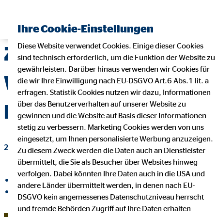
Finanzberater finden
Ihre Cookie-Einstellungen
Diese Website verwendet Cookies. Einige dieser Cookies
Zauberhafte
sind technisch erforderlich, um die Funktion der Website zu
gewährleisten. Darüber hinaus verwenden wir Cookies für
Weihnachtsfreude im
die wir Ihre Einwilligung nach EU-DSGVO Art.6 Abs.1 lit. a
erfragen. Statistik Cookies nutzen wir dazu, Informationen
über das Benutzerverhalten auf unserer Website zu
Kinderklinikum Fulda
gewinnen und die Website auf Basis dieser Informationen
stetig zu verbessern. Marketing Cookies werden von uns
eingesetzt, um Ihnen personalisierte Werbung anzuzeigen.
20. Februar 2025
|
OVB-Hilfswerk
Zu diesem Zweck werden die Daten auch an Dienstleister
übermittelt, die Sie als Besucher über Websites hinweg
verfolgen. Dabei könnten Ihre Daten auch in die USA und
auf Facebook teilen
andere Länder übermittelt werden, in denen nach EU-
auf LinkedIn teilen
DSGVO kein angemessenes Datenschutzniveau herrscht
und fremde Behörden Zugriff auf Ihre Daten erhalten