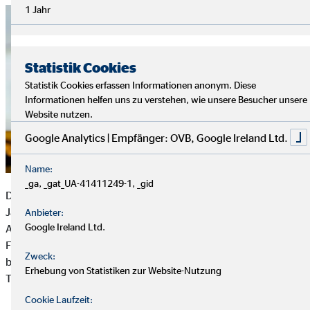
1 Jahr
Statistik Cookies
Statistik Cookies erfassen Informationen anonym. Diese
Informationen helfen uns zu verstehen, wie unsere Besucher unsere
Website nutzen.
Google Analytics | Empfänger: OVB, Google Ireland Ltd.
Name:
_ga, _gat_UA-41411249-1, _gid
Der Förderverein Känguruh e. V. wurde vor rund dreißig
Jahren ins Leben gerufen und hat sich zum Ziel gesetzt, den
Anbieter:
Google Ireland Ltd.
Aufenthalt der kleinen und großen Patienten in der Kinderklinik
Fulda mit einem abwechslungsreichen Programm zu
Zweck:
bereichern – damit das Lachen der Kinder auch an schwierigen
Erhebung von Statistiken zur Website-Nutzung
Tagen nicht verstummt.
Cookie Laufzeit: