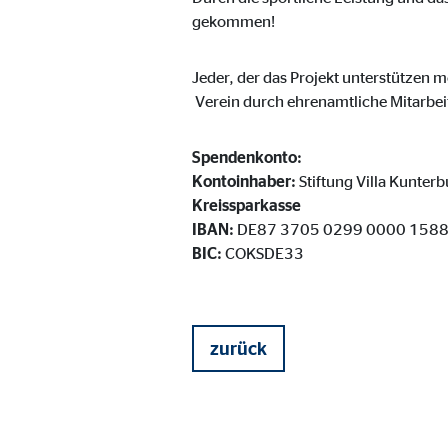
Cookie Laufzeit:
3 M
gekommen!
Jeder, der das Projekt unterstützen 
Adform | Empfänger: OVB, Adform A/S
Verein durch ehrenamtliche Mitarbei
Name:
uid,
Spendenkonto:
Anbieter:
Adf
Kontoinhaber:
Stiftung Villa Kunterb
Zweck:
ad 
Kreissparkasse
IBAN:
DE87 3705 0299 0000 1588
Cookie Laufzeit:
2 M
BIC:
COKSDE33
Externe Medien
Inhalte von Video- und Kartenplattformen werden b
zurück
willigen Sie auch in die mögliche Übermittlung Ihre
Google Maps | Empfänger: OVB, Google Irela