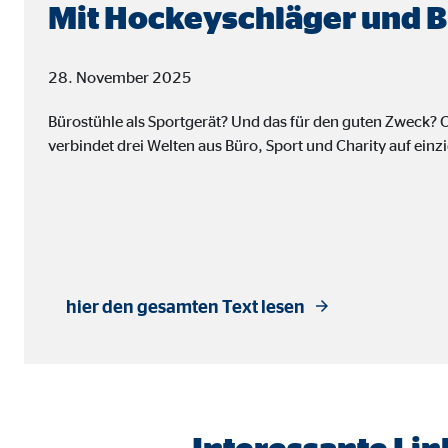
Name:
jwpl
Mit Hockeyschläger und B
Anbieter:
Long
28. November 2025
Zweck:
Einb
Cookie Laufzeit:
24 
Bürostühle als Sportgerät? Und das für den guten Zweck? 
verbindet drei Welten aus Büro, Sport und Charity auf einz
ProvenExpert | Empfänger: OVB, Expert Sys
Name:
prov
Anbieter:
Expe
Zweck:
Dars
hier den gesamten Text lesen
Cookie Laufzeit:
30 
Vimeo
Name:
vime