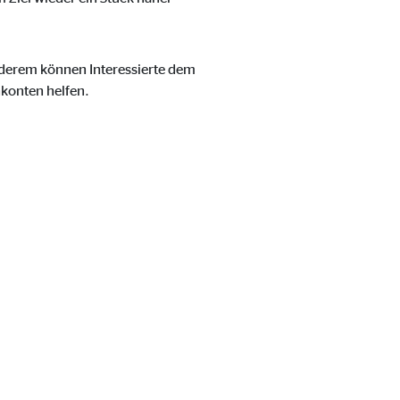
anderem können Interessierte dem
nkonten helfen.
eren von externen Medien
den Anbieter ein.