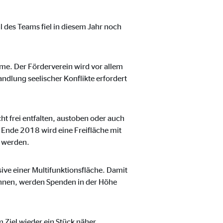
des Teams fiel in diesem Jahr noch
eme. Der Förderverein wird vor allem
ndlung seelischer Konflikte erfordert
ter übermittelt, die die
t frei entfalten, austoben oder auch
 Ende 2018 wird eine Freifläche mit
t werden.
ive einer Multifunktionsfläche. Damit
können, werden Spenden in der Höhe
 Ziel wieder ein Stück näher