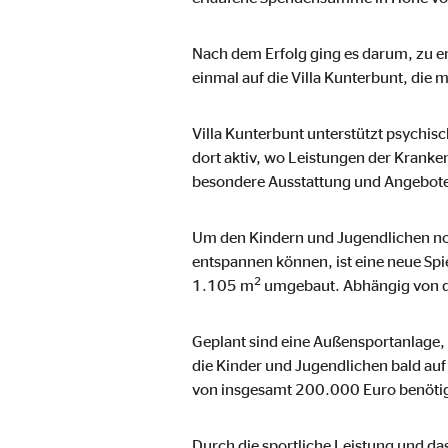
Name:
_ga,
Anbieter:
Goog
Nach dem Erfolg ging es darum, zu e
einmal auf die Villa Kunterbunt, die 
Zweck:
Erhe
Cookie Laufzeit:
bis 
Villa Kunterbunt unterstützt psychis
dort aktiv, wo Leistungen der Kranke
besondere Ausstattung und Angebot
Marketing Cookies
Marketing Cookies werden eingesetzt, um personalis
Um den Kindern und Jugendlichen noch
Besucher über die Websites hinweg verfolgen.
entspannen können, ist eine neue Spi
2
1.105 m
umgebaut. Abhängig von d
Facebook Pixel | Empfänger: OVB, Facebook 
Geplant sind eine Außensportanlage, 
Name:
_fbp
die Kinder und Jugendlichen bald au
von insgesamt 200.000 Euro benötig
Anbieter:
Face
Zweck:
Verk
Durch die sportliche Leistung und da