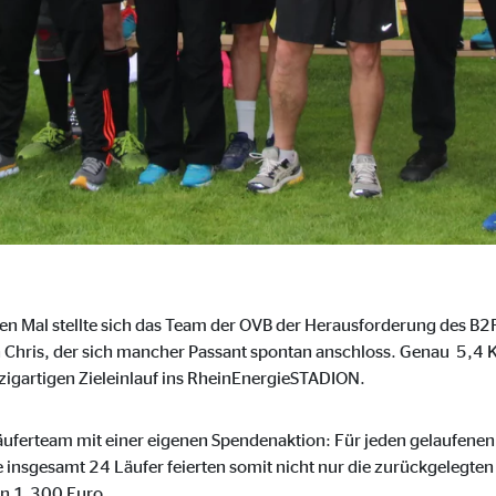
ser-Sitzung
ie_consent_v2
dshape
chern Ihrer Einwilligungen
hr
n Mal stellte sich das Team der OVB der Herausforderung des B2R
Chris, der sich mancher Passant spontan anschloss. Genau 5,4 K
zigartigen Zieleinlauf ins RheinEnergieSTADION.
iese Informationen helfen uns zu verstehen, wie unsere Besucher unsere W
uferteam mit einer eigenen Spendenaktion: Für jeden gelaufenen 
reland Ltd.
insgesamt 24 Läufer feierten somit nicht nur die zurückgelegten
n 1.300 Euro.