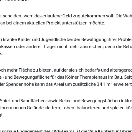
 _gat_UA-41411249-1, _gid
le Ireland Ltd.
ntscheiden, wem das erlaufene Geld zugutekommen soll. Die Wahl 
man bei einem aktuellen Projekt unterstützen möchte.
bung von Statistiken zur Website-Nutzung
zu 14 Monate
ch kranke Kinder und Jugendliche bei der Bewältigung ihrer Probl
nkassen oder anderer Träger nicht mehr ausreichen, denn die Beha
e.
ierte Werbung anzuzeigen. Zu diesem Zweck werden die Daten an Drittanbie
 mehr Fläche zu bieten, auf der sie sich bedarfs-und altersgerech
el- und Bewegungsfläche für das Kölner Therapiehaus im Bau. Seit
2
er Spendenhöhe kann das Areal um zusätzliche 341 m
erweiter
Ireland Ltd.
Spiel- und Sandflächen sowie Relax- und Bewegungsflächen inklus
f ihrem neuen Gelände klettern, toben, balancieren und spielen 
t.
book Ireland Ltd.
nüpfung mit Benutzerprofilen
s soziale Engagement des OVB-Teams ist die Villa Kunterbunt ihrem