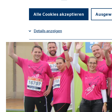
Alle Cookies akzeptieren
Ausgewä
Details anzeigen
Impressum
Datenschutz
|
Notwendige Cookies
Notwendige Cookies ermöglichen grundlegende Funkti
Funktion der Webseite einschränken.
Benutzereinstellungen | Empfänger: OVB
Name:
fe_t
Anbieter:
TYPO
Zweck:
Spei