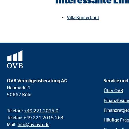
Interessante Lin
Anbieter:
Vime
Zweck:
Einb
Villa Kunterbunt
Cookie Laufzeit:
24 
OVB Vermögensberatung AG
Service und
Heumarkt 1
Über OVB
50667 Köln
Finanzlösun
Finanzratge
Telefon:
+49 221 2015-0
Telefax: +49 221 2015-264
Häufige Fra
Mail:
info@hv.ovb.de