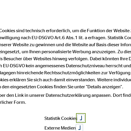
Finanzberater finden
F
Cookies sind technisch erforderlich, um die Funktion der Website
nwilligung nach EU-DSGVO Art.6 Abs.1 lit. a erfragen. Statistik Co
ufend« für Vill
serer Website zu gewinnen und die Website auf Basis dieser Infor
eingesetzt, um Ihnen personalisierte Werbung anzuzeigen. Zu di
 als Besucher über Websites hinweg verfolgen. Dabei könnten Ihre 
ach EU-DSGVO kein angemessenes Datenschutzniveau herrscht und
 dagegen hinreichende Rechtsschutzmöglichkeiten zur Verfügung 
okies erklären Sie sich auch damit einverstanden. Weitere individue
den eingesetzten Cookies finden Sie unter "Details anzeigen".
ber den Link in unserer Datenschutzerklärung anpassen. Dort find
hrlicher Form.
Statistik Cookies
Externe Medien