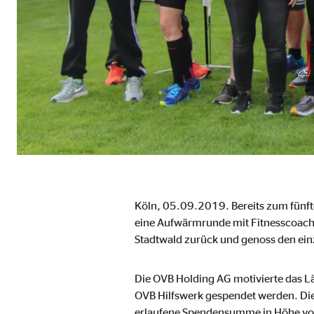
Cookie Laufzeit:
Brow
Einverständnis Cookie | Empfänger: OVB
Name:
cook
Anbieter:
min
Zweck:
Spei
Cookie Laufzeit:
1 Ja
Köln, 05.09.2019. Bereits zum fünfte
eine Aufwärmrunde mit Fitnesscoach 
Statistik Cookies
Stadtwald zurück und genoss den ein
Statistik Cookies erfassen Informationen anonym. D
Die OVB Holding AG motivierte das Lä
Google Analytics | Empfänger: OVB, Google I
OVB Hilfswerk gespendet werden. Die 
erlaufene Spendensumme in Höhe vo