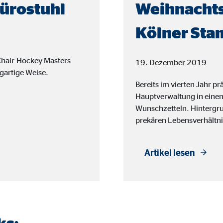
ayer
ürostuhl
Weihnacht
Tail Ad Solutions Inc.
Kölner Sta
inden von Videos
Monate
Chair-Hockey Masters
19. Dezember 2019
igartige Weise.
Bereits im vierten Jahr p
tems AG
Hauptverwaltung in einem 
Wunschzetteln. Hintergrun
enexpert
prekären Lebensverhältn
rt Systems AG
tellung des Bewertungssiegel
Artikel lesen
Tage
oplayer