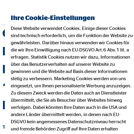
Finanzberater finden
Ihre Cookie-Einstellungen
Diese Website verwendet Cookies. Einige dieser Cookies
OVB
sind technisch erforderlich, um die Funktion der Website zu
gewährleisten. Darüber hinaus verwenden wir Cookies für
Bezirksdirektorin
die wir Ihre Einwilligung nach EU-DSGVO Art.6 Abs.1 lit. a
erfragen. Statistik Cookies nutzen wir dazu, Informationen
über das Benutzerverhalten auf unserer Website zu
Regina Heil spendet
gewinnen und die Website auf Basis dieser Informationen
stetig zu verbessern. Marketing Cookies werden von uns
1.000 Euro an die
eingesetzt, um Ihnen personalisierte Werbung anzuzeigen.
Zu diesem Zweck werden die Daten auch an Dienstleister
übermittelt, die Sie als Besucher über Websites hinweg
DKMS
verfolgen. Dabei könnten Ihre Daten auch in die USA und
andere Länder übermittelt werden, in denen nach EU-
DSGVO kein angemessenes Datenschutzniveau herrscht
10. September 2016
|
OVB Hilfswerk
und fremde Behörden Zugriff auf Ihre Daten erhalten