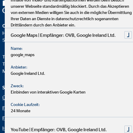
unserer Webseite standardmäßig blockiert. Durch das Akzeptieren
von externen Medien willigen Sie auch in die mögliche Übermittlung
Ihrer Daten an Dienste in datenschutzrechtlich sogenannten
Drittländern durch den Anbieter ein.
OVB Vermögensberatung AG
Heumarkt 1
Google Maps | Empfänger: OVB, Google Ireland Ltd.
50667 Köln
Name:
google_maps
Telefon:
+49 221 2015-0
Telefax: +49 221 2015-264
Anbieter:
Mail:
info@hv.ovb.de
Google Ireland Ltd.
Zweck:
Service und Informationen
Rechtliche Hinweise
Einbinden von interaktiven Google Karten
Über OVB
Impressum
Cookie Laufzeit:
Finanzlösungen
Datenschutz
24 Monate
Finanzratgeber
Netiquette
Häufige Fragen
OVB Portal
YouTube | Empfänger: OVB, Google Ireland Ltd.