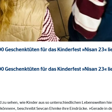
gle_maps
le Ireland Ltd.
inden von interaktiven Google Karten
Monate
td.
Geschenktüten für das Kinderfest »Nisan 23« lie
tube
Geschenktüten für das Kinderfest »Nisan 23« lie
le Ireland Ltd.
inden von Videos
Monate
utions Inc.
end zu sehen, wie Kinder aus so unterschiedlichen Lebenswelten
 können«, beschreibt Sevcan Ehmke ihre Eindrücke. »Gerade in de