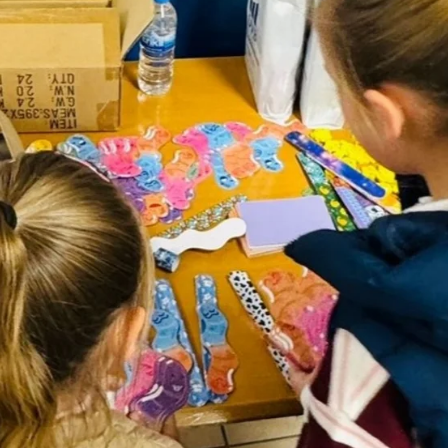
onate
 C
orm A/S
campaign
onate
eim Besuch unserer Webseite standardmäßig blockiert. Durch das Akzepti
r Daten an Dienste in datenschutzrechtlich sogenannten Drittländern durch 
nd Ltd.