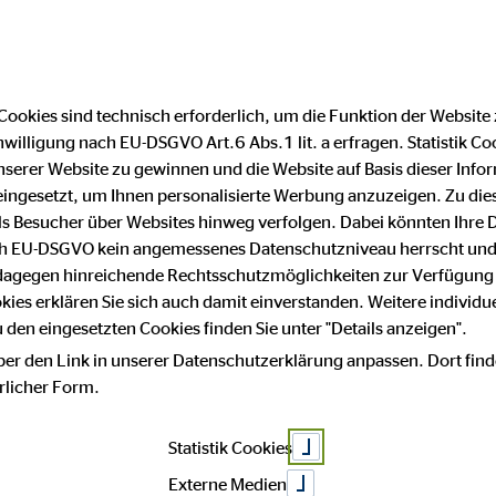
Finanzberater finden
F
Cookies sind technisch erforderlich, um die Funktion der Website
nwilligung nach EU-DSGVO Art.6 Abs.1 lit. a erfragen. Statistik Co
es Kinderfest i
serer Website zu gewinnen und die Website auf Basis dieser Infor
eingesetzt, um Ihnen personalisierte Werbung anzuzeigen. Zu di
 als Besucher über Websites hinweg verfolgen. Dabei könnten Ihre 
ach EU-DSGVO kein angemessenes Datenschutzniveau herrscht und
ude, Vielfalt u
 dagegen hinreichende Rechtsschutzmöglichkeiten zur Verfügung 
okies erklären Sie sich auch damit einverstanden. Weitere individue
den eingesetzten Cookies finden Sie unter "Details anzeigen".
ber den Link in unserer Datenschutzerklärung anpassen. Dort find
hrlicher Form.
Statistik Cookies
Externe Medien