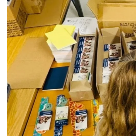
Cookie Laufzeit:
3 M
Adform | Empfänger: OVB, Adform A/S
Name:
uid,
Anbieter:
Adf
Zweck:
ad 
Cookie Laufzeit:
2 M
Externe Medien
Inhalte von Video- und Kartenplattformen werden b
willigen Sie auch in die mögliche Übermittlung Ihre
Google Maps | Empfänger: OVB, Google Irela