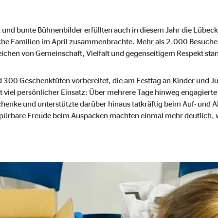
 _gat_UA-41411249-1, _gid
le Ireland Ltd.
und bunte Bühnenbilder erfüllten auch in diesem Jahr die Lübecke
bung von Statistiken zur Website-Nutzung
iche Familien im April zusammenbrachte. Mehr als 2.000 Besuche
ichen von Gemeinschaft, Vielfalt und gegenseitigem Respekt sta
zu 14 Monate
d 300 Geschenktüten vorbereitet, die am Festtag an Kinder und Ju
 viel persönlicher Einsatz: Über mehrere Tage hinweg engagierte
enke und unterstützte darüber hinaus tatkräftig beim Auf- und A
ierte Werbung anzuzeigen. Zu diesem Zweck werden die Daten an Drittanbie
spürbare Freude beim Auspacken machten einmal mehr deutlich, w
Ireland Ltd.
book Ireland Ltd.
nüpfung mit Benutzerprofilen