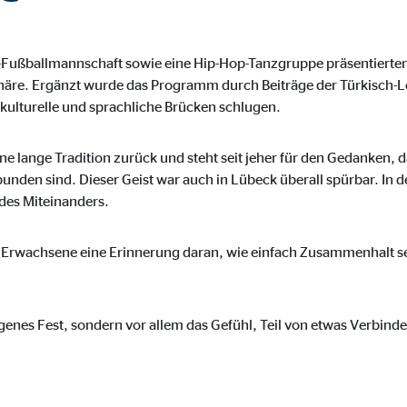
o.com, Inc.
inden von Videos
Fußballmannschaft sowie eine Hip-Hop-Tanzgruppe präsentierten
häre. Ergänzt wurde das Programm durch Beiträge der Türkisch-Le
Monate
kulturelle und sprachliche Brücken schlugen.
ine lange Tradition zurück und steht seit jeher für den Gedanken,
bunden sind. Dieser Geist war auch in Lübeck überall spürbar. I
des Miteinanders.
 uns Erwachsene eine Erinnerung daran, wie einfach Zusammenhalt 
ngenes Fest, sondern vor allem das Gefühl, Teil von etwas Verbin