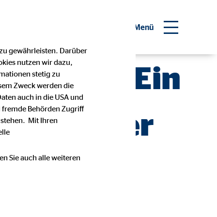
inanzberater werden
Menü
 zu gewährleisten. Darüber
okies nutzen wir dazu,
n Lübeck: Ein
mationen stetig zu
esem Zweck werden die
Daten auch in die USA und
 fremde Behörden Zugriff
nd gelebter
stehen. Mit Ihren
lle
en Sie auch alle weiteren