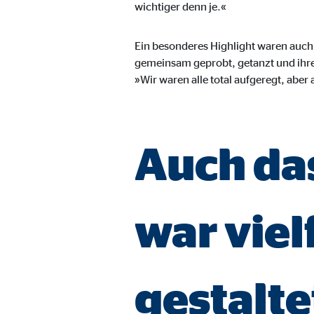
Name:
jwpl
wichtiger denn je.«
Anbieter:
Long
Ein besonderes Highlight waren auch
Zweck:
Einb
gemeinsam geprobt, getanzt und ihre 
»Wir waren alle total aufgeregt, aber
Cookie Laufzeit:
24 
ProvenExpert | Empfänger: OVB, Expert Sys
Auch d
Name:
prov
Anbieter:
Expe
Zweck:
Dars
war viel
Cookie Laufzeit:
30 
Vimeo
gestalte
Name:
vime