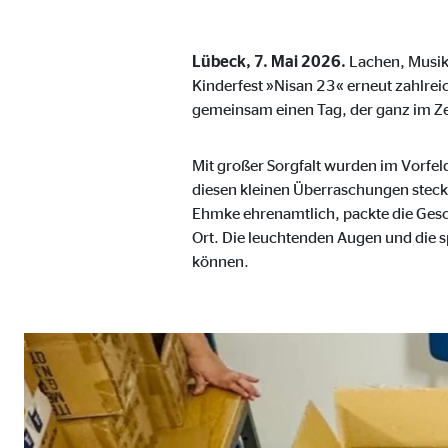
Name:
_ga,
Anbieter:
Goog
Lübeck, 7. Mai 2026.
Lachen, Musik 
Zweck:
Erhe
Kinderfest »Nisan 23« erneut zahlre
gemeinsam einen Tag, der ganz im Ze
Cookie Laufzeit:
bis 
Mit großer Sorgfalt wurden im Vorfel
diesen kleinen Überraschungen steckt
Marketing Cookies
Ehmke ehrenamtlich, packte die Gesch
Marketing Cookies werden eingesetzt, um personalis
Ort. Die leuchtenden Augen und die 
Besucher über die Websites hinweg verfolgen.
können.
Facebook Pixel | Empfänger: OVB, Facebook 
Name:
_fbp
Anbieter:
Face
Zweck:
Verk