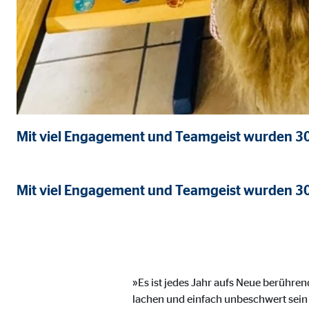
Name:
goo
Anbieter:
Goog
Zweck:
Einb
Cookie Laufzeit:
24 
YouTube | Empfänger: OVB, Google Ireland L
Mit viel Engagement und Teamgeist wurden 300 
Name:
you
Mit viel Engagement und Teamgeist wurden 300 
Anbieter:
Goog
Zweck:
Einb
Cookie Laufzeit:
24 
JW Player | Empfänger: OVB, Long Tail Ad Sol
»Es ist jedes Jahr aufs Neue berühr
lachen und einfach unbeschwert sein