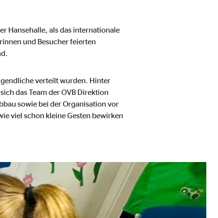
r Hansehalle, als das internationale
rinnen und Besucher feierten
nd.
gendliche verteilt wurden. Hinter
 sich das Team der OVB Direktion
bbau sowie bei der Organisation vor
ter übermittelt, die die
ie viel schon kleine Gesten bewirken