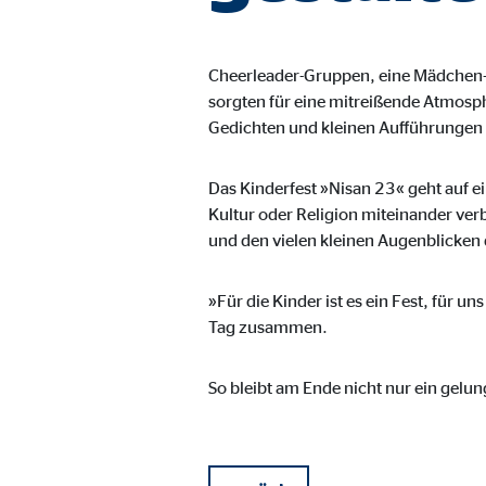
Anbieter:
Vime
Zweck:
Einb
Cheerleader-Gruppen, eine Mädchen-
sorgten für eine mitreißende Atmosp
Cookie Laufzeit:
24 
Gedichten und kleinen Aufführungen 
Das Kinderfest »Nisan 23« geht auf e
Kultur oder Religion miteinander ver
und den vielen kleinen Augenblicken 
»Für die Kinder ist es ein Fest, für
Tag zusammen.
So bleibt am Ende nicht nur ein gelu