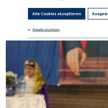
Alle Cookies akzeptieren
Ausgewä
auf Facebook teilen
auf LinkedIn teilen
Details anzeigen
Impressum
Datenschutz
|
Notwendige Cookies
Notwendige Cookies ermöglichen grundlegende Funkti
Funktion der Webseite einschränken.
Benutzereinstellungen | Empfänger: OVB
Name:
fe_t
Anbieter:
TYPO
Zweck:
Spei