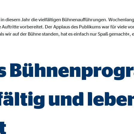
ayer
Tail Ad Solutions Inc.
 in diesem Jahr die vielfältigen Bühnenaufführungen. Wochenlang
inden von Videos
Auftritte vorbereitet. Der Applaus des Publikums war für viele v
 als wir auf der Bühne standen, hat es einfach nur Spaß gemacht«, 
Monate
tems AG
as Bühnenpro
enexpert
rt Systems AG
tellung des Bewertungssiegel
fältig und lebe
Tage
t
oplayer