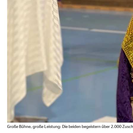
Cookie Laufzeit:
Brow
Einverständnis Cookie | Empfänger: OVB
Name:
cook
Anbieter:
min
Zweck:
Spei
Cookie Laufzeit:
1 Ja
Statistik Cookies
Statistik Cookies erfassen Informationen anonym. D
Google Analytics | Empfänger: OVB, Google I
Große Bühne, große Leistung: Die beiden begeistern über 2.000 Zusch