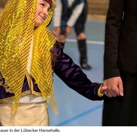
ser-Sitzung
ie_consent_v2
dshape
chern Ihrer Einwilligungen
hr
iese Informationen helfen uns zu verstehen, wie unsere Besucher unsere W
reland Ltd.
auer in der Lübecker Hansehalle.