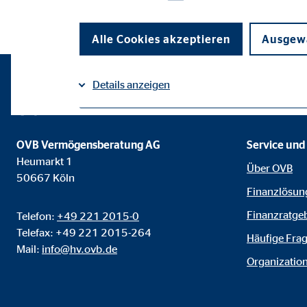
Alle Cookies akzeptieren
Ausgewä
Details anzeigen
Impressum
Datenschutz
|
Notwendige Cookies
OVB Vermögensberatung AG
Service und
Notwendige Cookies ermöglichen grundlegende Funkti
Heumarkt 1
Über OVB
Funktion der Webseite einschränken.
50667 Köln
Finanzlösun
Finanzratge
Telefon:
+49 221 2015-0
Benutzereinstellungen | Empfänger: OVB
Telefax: +49 221 2015-264
Häufige Fra
Name:
fe_t
Mail:
info@hv.ovb.de
Organization
Anbieter:
TYPO
Zweck:
Spei