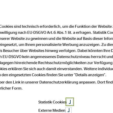
Finanzberater finden
F
Cookies sind technisch erforderlich, um die Funktion der Website
nwilligung nach EU-DSGVO Art.6 Abs.1 lit. a erfragen. Statistik Co
nse-Merkur Ta
serer Website zu gewinnen und die Website auf Basis dieser Infor
eingesetzt, um Ihnen personalisierte Werbung anzuzeigen. Zu di
 als Besucher über Websites hinweg verfolgen. Dabei könnten Ihre 
ach EU-DSGVO kein angemessenes Datenschutzniveau herrscht und
 dagegen hinreichende Rechtsschutzmöglichkeiten zur Verfügung 
okies erklären Sie sich auch damit einverstanden. Weitere individue
den eingesetzten Cookies finden Sie unter "Details anzeigen".
ber den Link in unserer Datenschutzerklärung anpassen. Dort find
hrlicher Form.
Statistik Cookies
Externe Medien