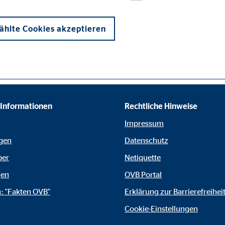
hlte Cookies akzeptieren
 Informationen
Rechtliche Hinweise
onen und sind für die einwandfreie Funktion der Website erforderlich. D
Impressum
gen
Datenschutz
ber
Netiquette
gen
OVB Portal
ypo_user
: "Fakten OVB"
Erklärung zur Barrierefreihei
3 Association
Cookie-Einstellungen
cherung von Benutzereinstellungen