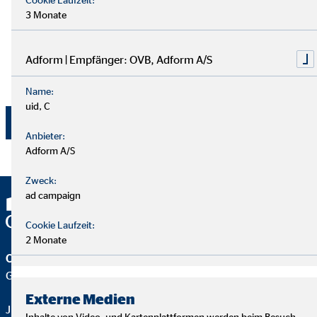
3 Monate
Einwilligung kann jederzeit mit Wirkung für die Zukunft
per E-Mail an
dsb@ovb.de
oder per Post an den
Datenschutzbeauftragten von OVB Vermögensberatung
Adform | Empfänger: OVB, Adform A/S
AG, Wolfgang Koch, Heumarkt 1, 50667 Köln
widerrufen werden.
Name:
uid, C
Jetzt absenden
Anbieter:
Adform A/S
Zweck:
ad campaign
Cookie Laufzeit:
2 Monate
OVB Vermögensberatung AG
Geschäftsstelle | Waiblingen-Beinstein
Externe Medien
Julian Gutt
Inhalte von Video- und Kartenplattformen werden beim Besuch