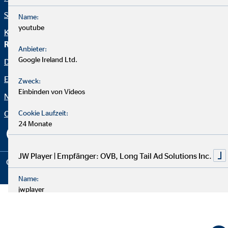
Staatliche Förderungen
Name:
youtube
Krankenversicherung
Rechtliche Hinweise
Anbieter:
Google Ireland Ltd.
Datenschutz
Erklärung zur Barrierefreiheit
Zweck:
Einbinden von Videos
Netiquette
Cookie-Einstellungen
Cookie Laufzeit:
24 Monate
JW Player | Empfänger: OVB, Long Tail Ad Solutions Inc.
Copyright © 2026 by OVB Vermögensberatung AG | All Rights
Reserved
Name:
jwplayer
Anbieter:
LongTail Ad Solutions Inc.