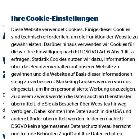
Ihre Cookie-Einstellungen
Diese Website verwendet Cookies. Einige dieser Cookies
Altersvorsorge
sind technisch erforderlich, um die Funktion der Website zu
gewährleisten. Darüber hinaus verwenden wir Cookies für
die wir Ihre Einwilligung nach EU-DSGVO Art.6 Abs.1 lit. a
Wie soll sich dieses System in
erfragen. Statistik Cookies nutzen wir dazu, Informationen
über das Benutzerverhalten auf unserer Website zu
Zukunft tragen können?
gewinnen und die Website auf Basis dieser Informationen
stetig zu verbessern. Marketing Cookies werden von uns
eingesetzt, um Ihnen personalisierte Werbung anzuzeigen.
Eines der größten Probleme, mit dem Deutschland seit Jahren
Zu diesem Zweck werden die Daten auch an Dienstleister
zu kämpfen hat, ist das Thema Altersvorsorge. Der
übermittelt, die Sie als Besucher über Websites hinweg
demografische Wandel spielt uns hierbei natürlich nicht in die
verfolgen. Dabei könnten Ihre Daten auch in die USA und
Karten - ganz im Gegenteil!
andere Länder übermittelt werden, in denen nach EU-
DSGVO kein angemessenes Datenschutzniveau herrscht
und fremde Behörden Zugriff auf Ihre Daten erhalten
Von staatlicher Seite aus ist keine