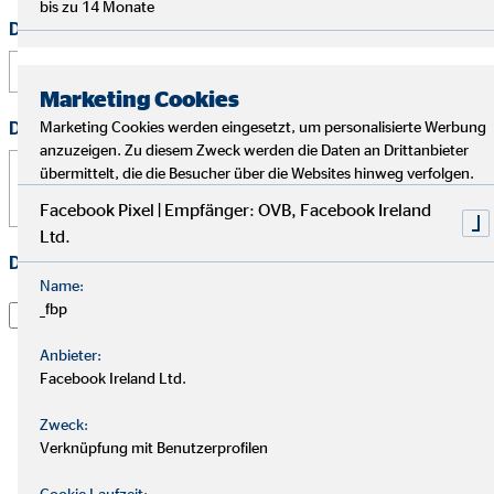
bis zu 14 Monate
Deine Telefonnummer
Marketing Cookies
Deine Nachricht
Marketing Cookies werden eingesetzt, um personalisierte Werbung
*
anzuzeigen. Zu diesem Zweck werden die Daten an Drittanbieter
übermittelt, die die Besucher über die Websites hinweg verfolgen.
Facebook Pixel | Empfänger: OVB, Facebook Ireland
Ltd.
Datenschutz
*
Name:
Ich habe die
Datenschutzerklärung
gelesen und willige
_fbp
darin ein, dass die OVB Vermögensberatung AG die von
Anbieter:
mir übermittelten Informationen und Kontaktdaten
Facebook Ireland Ltd.
dazu verwendet, um mit mir anlässlich meiner Anfrage
in Verbindung zu treten, hierüber zu kommunizieren
Zweck:
und meine Anfrage zu bearbeiten. Dies gilt
Verknüpfung mit Benutzerprofilen
insbesondere für die Verwendung der E-Mail-Adresse
und der Telefonnummer zum vorgenannten Zweck. Die
Cookie Laufzeit: