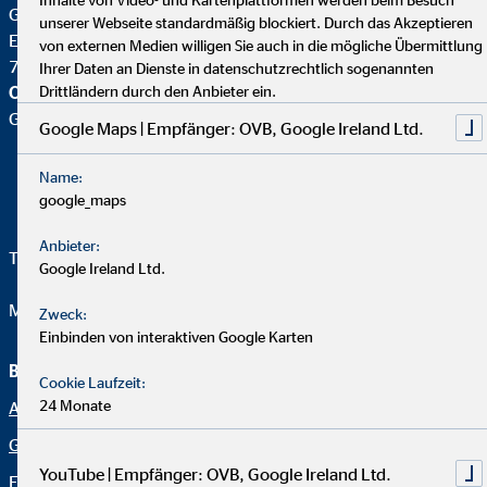
Geschäftsstellenleiter für die OVB
unserer Webseite standardmäßig blockiert. Durch das Akzeptieren
Endersbacher Str. 49
von externen Medien willigen Sie auch in die mögliche Übermittlung
71334 Waiblingen-Beinstein
Ihrer Daten an Dienste in datenschutzrechtlich sogenannten
OVB Vermögensberatung AG
Drittländern durch den Anbieter ein.
Geschäftsstelle |
Google Maps | Empfänger: OVB, Google Ireland Ltd.
Name:
google_maps
Anbieter:
Telefon:
+49 7151 691988 - 0
Google Ireland Ltd.
Mail:
julian.gutt@ovb.de
Zweck:
Einbinden von interaktiven Google Karten
Beraterseite
Cookie Laufzeit:
24 Monate
Altersvorsorge
Karriere im Team Julian Gutt
Geldanlage und Sparplan
Impressum
YouTube | Empfänger: OVB, Google Ireland Ltd.
Familienabsicherung
Datenschutz