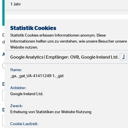
1 Jahr
Ich helfe dir gerne weiter und freue mich auf deine Nachricht
über das Kontaktformular.
Statistik Cookies
Die mit * gekennzeichneten Felder müssen ausgefüllt werden,
Statistik Cookies erfassen Informationen anonym. Diese
Informationen helfen uns zu verstehen, wie unsere Besucher unsere
damit wir Deine Nachricht bearbeiten können.
Website nutzen.
Anrede
Google Analytics | Empfänger: OVB, Google Ireland Ltd.
Herr
Frau
Divers
Name:
_ga, _gat_UA-41411249-1, _gid
Dein vollständiger Name
*
Anbieter:
Google Ireland Ltd.
Zweck:
Deine E-Mail Adresse
*
Erhebung von Statistiken zur Website-Nutzung
Cookie Laufzeit: