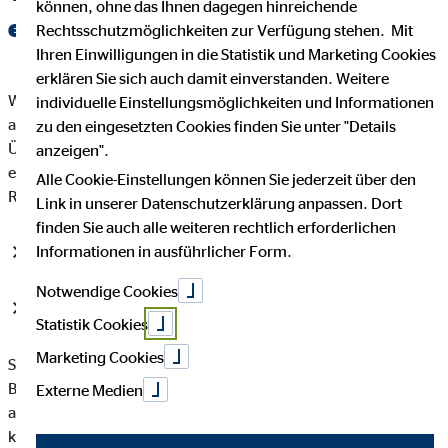
können, ohne das Ihnen dagegen hinreichende
ernsthafte Lösung in Sicht.
Rechtsschutzmöglichkeiten zur Verfügung stehen. Mit
Ihren Einwilligungen in die Statistik und Marketing Cookies
erklären Sie sich auch damit einverstanden. Weitere
Während 1990 noch 100 Beitragszahler für "nur" 48 Rentner
individuelle Einstellungsmöglichkeiten und Informationen
aufgekommen sind, ist die Prognose auf Grund der
zu den eingesetzten Cookies finden Sie unter "Details
Überalterung der Gesellschaft für das Jahr 2040
anzeigen".
erschreckend: Geschätzt 100 Beitragszahler werden 102
Alle Cookie-Einstellungen können Sie jederzeit über den
Rentner tragen müssen.
Link in unserer Datenschutzerklärung anpassen. Dort
finden Sie auch alle weiteren rechtlich erforderlichen
Informationen in ausführlicher Form.
Wie soll das funktionieren?
Notwendige Cookies
Wie soll sich dieses System in Zukunft tragen können?
Statistik Cookies
Marketing Cookies
Steuerliche Aspekte in der Rentenphase werden in vielen
Beratungen / Produkten kaum bis gar nicht betrachtet - sind
Externe Medien
aber elementar für die Höhe der Auszahlung, die ich
kalkulieren kann. Wie die Rentensituation inflationsbereinigt