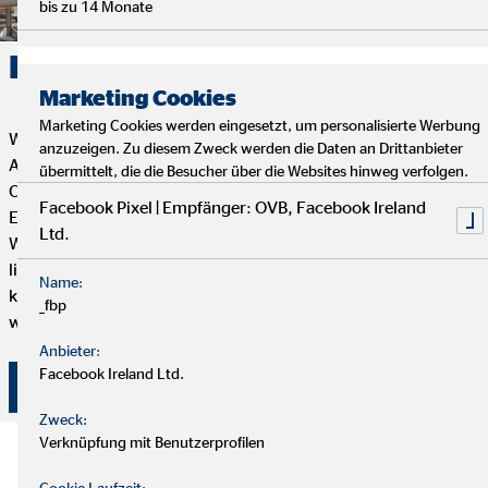
bis zu 14 Monate
Karriere. Erfolg. OVB.
Marketing Cookies
Marketing Cookies werden eingesetzt, um personalisierte Werbung
Wenn du Flexibilität, Selbstbestimmung und eine erfüllende
anzuzeigen. Zu diesem Zweck werden die Daten an Drittanbieter
Aufgabe mit Sinn und Zweck suchst, dann ist die Tätigkeit als
übermittelt, die die Besucher über die Websites hinweg verfolgen.
OVB Finanzberater*in genau das Richtige für dich. Dein
Facebook Pixel | Empfänger: OVB, Facebook Ireland
Engagement bestimmt, wie weit du bei uns kommen kannst.
Ltd.
Wenn du genug von einem langweiligen 9-to-5 Job hast und
lieber selbstständig arbeiten möchtest, aber trotzdem mit
Name:
kompetenten und freundlichen Kollegen zusammenarbeiten
_fbp
willst, dann bist du hier genau richtig.
Anbieter:
Facebook Ireland Ltd.
Hier klicken und bewerben!
Zweck:
Verknüpfung mit Benutzerprofilen
Cookie Laufzeit: