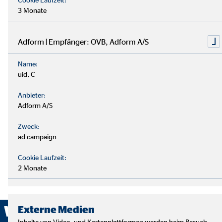
3 Monate
Adform | Empfänger: OVB, Adform A/S
Name:
uid, C
Anbieter:
Adform A/S
Zweck:
ad campaign
Cookie Laufzeit:
2 Monate
Wir sind ausgezeichnet!
Externe Medien
Inhalte von Video- und Kartenplattformen werden beim Besuch