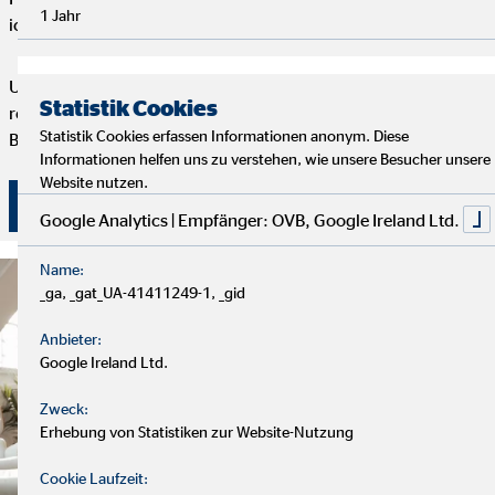
1 Jahr
ich dir maßgeschneiderte Finanzlösungen.
Um deine Finanzplanung aktuell zu halten, bieten wir
Statistik Cookies
regelmäßige Servicegespräche an. Vertrauen und persönliche
Statistik Cookies erfassen Informationen anonym. Diese
Betreuung stehen bei uns an erster Stelle.
Informationen helfen uns zu verstehen, wie unsere Besucher unsere
Website nutzen.
Überzeuge dich selbst von unserer Beratung!
Google Analytics | Empfänger: OVB, Google Ireland Ltd.
Name:
_ga, _gat_UA-41411249-1, _gid
Anbieter:
Google Ireland Ltd.
Zweck:
Erhebung von Statistiken zur Website-Nutzung
Cookie Laufzeit: