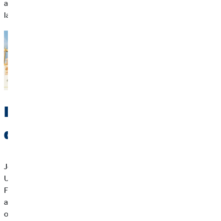
an, gibt dir Planungssicherheit und hilft dir, deine Kosten
langfristig im Blick zu behalten.
Individuelle Beratung für
deine Baufinanzierung
Jede Baufinanzierung ist einzigartig. Ob Neubau, Kauf oder
Umschuldung – in einer persönlichen Beratung klärt unser
Finanzierungsexperte deinen individuellen Bedarf und findet
auf der Plattform der OVB-Baufinanzierung die Lösung, die
optimal zu dir passt. Prüfe vorab dein Budget, deine