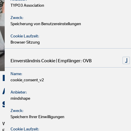
TYPO3 Association
Zweck:
Speicherung von Benutzereinstellungen
Cookie Laufzeit:
Browser-Sitzung
Einverständnis Cookie | Empfänger: OVB
Name:
Deine Finanzen, Dein Weg:
cookie_consent_v2
Analyse, Beratung und
Anbieter:
mindshape
Service
Zweck:
Speichern Ihrer Einwilligungen
Wir starten mit einem entspannten Analysegespräch, um deine
Cookie Laufzeit:
Finanzen und Ziele kennenzulernen. Anschließend präsentiere