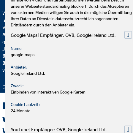
unserer Webseite standardmäßig blockiert. Durch das Akzeptieren
von externen Medien willigen Sie auch in die mögliche Übermittlung
Wir wurden mehrfach ausgezeichnet – ein starkes Zeichen für
Ihrer Daten an Dienste in datenschutzrechtlich sogenannten
unser Engagement in Qualität, Fairness und Nachhaltigkeit.
Drittländern durch den Anbieter ein.
Von
Focus Mone
y
wurden wir für
Top
Altersvorsorgeberatung und als fairster Finanzvertrieb
Google Maps | Empfänger: OVB, Google Ireland Ltd.
geehrt. Zusätzlich erhielten wir vom
Handelsblatt
das
Name:
„
FairCompany“-
Siegel, bewertet durch das
Institut für
google_maps
Beschäftigung und Employability (IBE
). Als Teil der
Brancheninitiative Nachhaltigkeit
setzen wir uns aktiv für
Anbieter:
verantwortungsvolle Beratung ein.
Google Ireland Ltd.
Zweck:
Danke für Ihr Vertrauen – wir bleiben dran!
Einbinden von interaktiven Google Karten
Kooperationspartner
Cookie Laufzeit:
24 Monate
willkommen!
YouTube | Empfänger: OVB, Google Ireland Ltd.
WIR EXPANDIEREN!