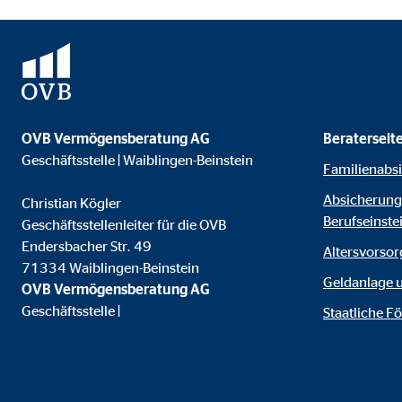
Name:
jwpl
Anbieter:
Long
Zweck:
Einb
Cookie Laufzeit:
24 
OVB Vermögensberatung AG
Beraterseit
ProvenExpert | Empfänger: OVB, Expert Sys
Geschäftsstelle | Waiblingen-Beinstein
Familienabs
Name:
prov
Absicherunge
Christian Kögler
Berufseinste
Geschäftsstellenleiter für die OVB
Anbieter:
Expe
Endersbacher Str. 49
Altersvorsor
Zweck:
Dars
71334 Waiblingen-Beinstein
Geldanlage 
OVB Vermögensberatung AG
Cookie Laufzeit:
30 
Geschäftsstelle |
Staatliche F
Vimeo
Name:
vime