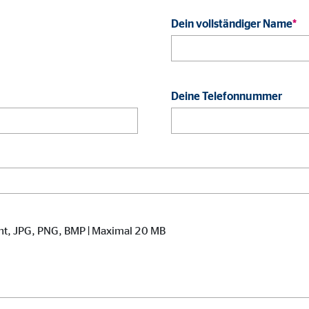
onate
Dein vollständiger Name
*
 C
Deine Telefonnummer
orm A/S
campaign
onate
nt, JPG, PNG, BMP | Maximal 20 MB
eim Besuch unserer Webseite standardmäßig blockiert. Durch das Akzepti
r Daten an Dienste in datenschutzrechtlich sogenannten Drittländern durch 
nd Ltd.