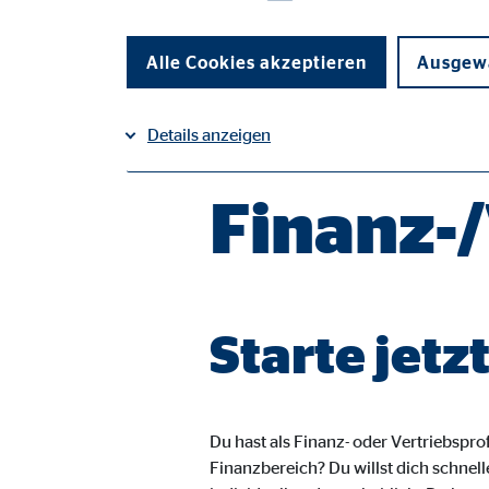
Alle Cookies akzeptieren
Ausgewä
Details anzeigen
Finanz-/
Impressum
Datenschutz
|
Notwendige Cookies
Notwendige Cookies ermöglichen grundlegende Funkti
Funktion der Webseite einschränken.
Starte jetz
Benutzereinstellungen | Empfänger: OVB
Name:
fe_t
Anbieter:
TYPO
Du hast als Finanz- oder Vertriebspr
Finanzbereich? Du willst dich schnel
Zweck:
Spei