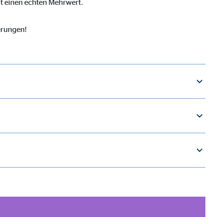
mit einen echten Mehrwert.
erungen!
ebsite nutzen.