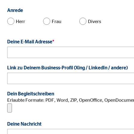
Cookie Laufzeit:
3 M
Anrede
Herr
Frau
Divers
Adform | Empfänger: OVB, Adform A/S
Name:
uid,
Deine E-Mail Adresse
*
Anbieter:
Adf
Zweck:
ad 
Link zu Deinem Business-Profil (Xing / LinkedIn / andere)
Cookie Laufzeit:
2 M
Dein Begleitschreiben
Externe Medien
Erlaubte Formate: PDF, Word, ZIP, OpenOffice, OpenDocume
Inhalte von Video- und Kartenplattformen werden b
willigen Sie auch in die mögliche Übermittlung Ihre
Deine Nachricht
Google Maps | Empfänger: OVB, Google Irela