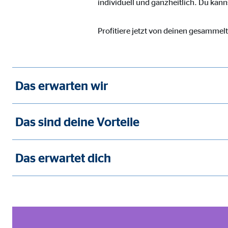
individuell und ganzheitlich. Du kann
Cookie Laufzeit:
Brow
Profitiere jetzt von deinen gesammel
Einverständnis Cookie | Empfänger: OVB
Name:
cook
Das erwarten wir
Anbieter:
min
Zweck:
Spei
Das sind deine Vorteile
Cookie Laufzeit:
1 Ja
Das erwartet dich
Statistik Cookies
Statistik Cookies erfassen Informationen anonym. D
Google Analytics | Empfänger: OVB, Google I