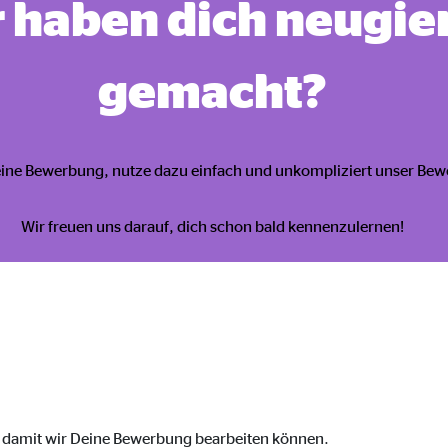
 haben dich neugie
 _gat_UA-41411249-1, _gid
le Ireland Ltd.
gemacht?
bung von Statistiken zur Website-Nutzung
zu 14 Monate
deine Bewerbung, nutze dazu einfach und unkompliziert unser Be
Wir freuen uns darauf, dich schon bald kennenzulernen!
ierte Werbung anzuzeigen. Zu diesem Zweck werden die Daten an Drittanbie
Ireland Ltd.
book Ireland Ltd.
nüpfung mit Benutzerprofilen
, damit wir Deine Bewerbung bearbeiten können.