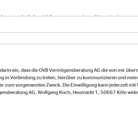
gle_maps
le Ireland Ltd.
inden von interaktiven Google Karten
Monate
td.
e darin ein, dass die OVB Vermögensberatung AG die von mir über
tube
g in Verbindung zu treten, hierüber zu kommunizieren und meine
le Ireland Ltd.
zum vorgenannten Zweck. Die Einwilligung kann jederzeit mit W
gensberatung AG, Wolfgang Koch, Heumarkt 1, 50667 Köln wide
inden von Videos
Monate
utions Inc.