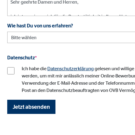
Name:
goo
Anbieter:
Goog
Wie hast Du von uns erfahren?
Zweck:
Einb
Cookie Laufzeit:
24 
Datenschutz
*
YouTube | Empfänger: OVB, Google Ireland L
Ich habe die
Datenschutzerklärung
gelesen und willig
Name:
you
werden, um mit mir anlässlich meiner Online-Bewerbun
Anbieter:
Goog
Verwendung der E-Mail-Adresse und der Telefonnummer 
Post an den Datenschutzbeauftragten von OVB Vermö
Zweck:
Einb
Cookie Laufzeit:
24 
Jetzt absenden
JW Player | Empfänger: OVB, Long Tail Ad Sol