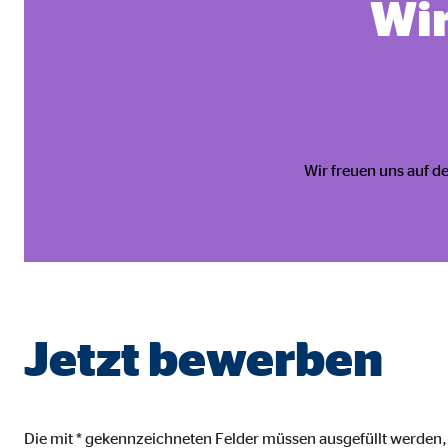
Wir
Name:
_ga,
Anbieter:
Goog
Zweck:
Erhe
Cookie Laufzeit:
bis 
Wir freuen uns auf 
Marketing Cookies
Marketing Cookies werden eingesetzt, um personalis
Besucher über die Websites hinweg verfolgen.
Facebook Pixel | Empfänger: OVB, Facebook 
Jetzt bewerben
Name:
_fbp
Anbieter:
Face
Zweck:
Verk
Die mit * gekennzeichneten Felder müssen ausgefüllt werden