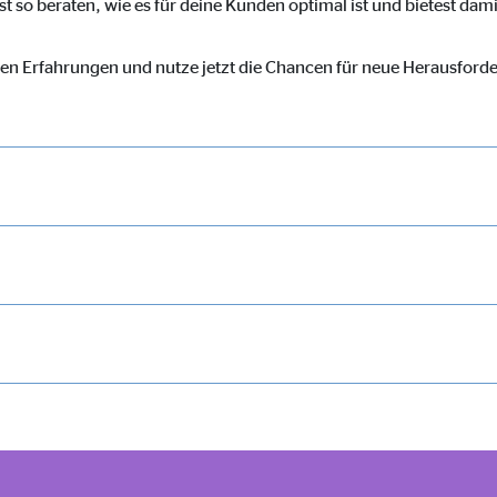
st so beraten, wie es für deine Kunden optimal ist und bietest da
ser-Sitzung
ten Erfahrungen und nutze jetzt die Chancen für neue Herausford
ie_consent_v2
dshape
chern Ihrer Einwilligungen
hr
iese Informationen helfen uns zu verstehen, wie unsere Besucher unsere W
reland Ltd.