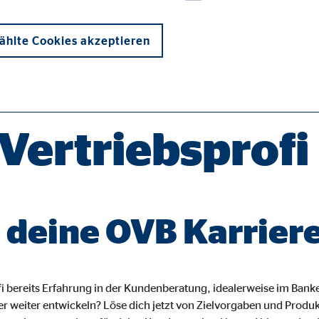
hlte Cookies akzeptieren
Vertriebsprofi
onen und sind für die einwandfreie Funktion der Website erforderlich. D
t deine OVB Karrier
ypo_user
3 Association
ofi bereits Erfahrung in der Kundenberatung, idealerweise im Bank
ler weiter entwickeln? Löse dich jetzt von Zielvorgaben und Prod
cherung von Benutzereinstellungen