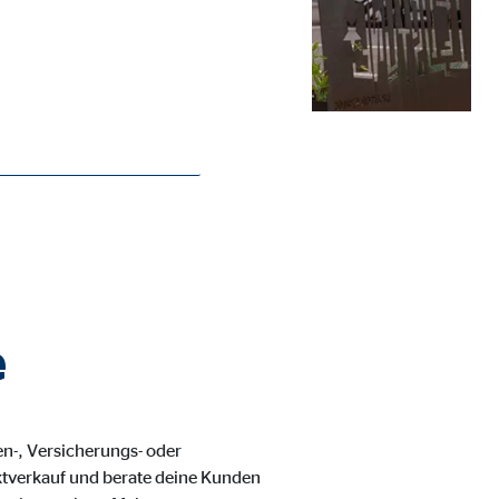
ie Deaktivierung kann die
e
en-, Versicherungs- oder
uktverkauf und berate deine Kunden