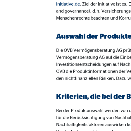
Name:
jwpl
initiative.de
. Ziel der Initiative ist
and governance), d.h. Versicherungs
Anbieter:
Long
Menschenrechte beachten und Korru
Zweck:
Einb
Cookie Laufzeit:
24 
Auswahl der Produkt
Die OVB Vermögensberatung AG prüf
ProvenExpert | Empfänger: OVB, Expert Sys
Vermögensberatung AG auf die Einbe
Name:
prov
Investitionsentscheidungen auf Nachh
OVB die Produktinformationen der Ve
Anbieter:
Expe
den nichtfinanziellen Risiken. Dazu w
Zweck:
Dars
Kriterien, die bei de
Cookie Laufzeit:
30 
Bei der Produktauswahl werden von de
Vimeo
für die Berücksichtigung von Nachhal
Nachhaltigkeitsfaktoren auswirken k
Name:
vime