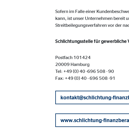
Cookie Laufzeit:
3 M
Sofern im Falle einer Kundenbesch
kann, ist unser Unternehmen bereit u
Adform | Empfänger: OVB, Adform A/S
Streitbeilegungsverfahren vor der n
Name:
uid,
Schlichtungsstelle für gewerbliche
Anbieter:
Adf
Zweck:
ad 
Postfach 101424
20009 Hamburg
Cookie Laufzeit:
2 M
Tel: +49 (0) 40 -696 508 - 90
Fax: +49 (0) 40 - 696 508 -91
Externe Medien
kontakt@schlichtung-finanz
Inhalte von Video- und Kartenplattformen werden b
willigen Sie auch in die mögliche Übermittlung Ihre
www.schlichtung-finanzber
Google Maps | Empfänger: OVB, Google Irela