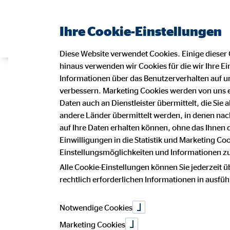
Ihre Cookie-Einstellungen
Diese Website verwendet Cookies. Einige dieser 
hinaus verwenden wir Cookies für die wir Ihre Ei
Impressu
Informationen über das Benutzerverhalten auf un
verbessern. Marketing Cookies werden von uns 
Daten auch an Dienstleister übermittelt, die Sie
andere Länder übermittelt werden, in denen n
Dieser Internetauftritt ist ein Angebot
auf Ihre Daten erhalten können, ohne das Ihnen
Serap Şirin
Einwilligungen in die Statistik und Marketing Co
Geschäftsstellenleiterin für die OV
Einstellungsmöglichkeiten und Informationen zu 
Moorfleeter Straße 40
22113 Hamburg
Alle Cookie-Einstellungen können Sie jederzeit ü
rechtlich erforderlichen Informationen in ausfü
Telefon: +49 176 84450221
Notwendige Cookies
Mail:
serap.sirin@ovb.de
Marketing Cookies