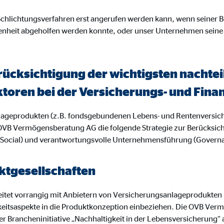
gle_maps
 Schlichtungsverfahren erst angerufen werden kann, wenn seiner
enheit abgeholfen werden konnte, oder unser Unternehmen seine
le Ireland Ltd.
inden von interaktiven Google Karten
Monate
rücksichtigung der wichtigsten nacht
ktoren bei der Versicherungs- und Fi
td.
nlageprodukten (z.B. fondsgebundenen Lebens- und Rentenversic
tube
OVB Vermögensberatung AG die folgende Strategie zur Berücksic
le Ireland Ltd.
 (Social) und verantwortungsvolle Unternehmensführung (Govern
inden von Videos
tgesellschaften
Monate
tet vorrangig mit Anbietern von Versicherungsanlageprodukten
utions Inc.
keitsaspekte in die Produktkonzeption einbeziehen. Die OVB Ve
r Brancheninitiative „Nachhaltigkeit in der Lebensversicherung“