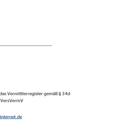
Beraterin Serap
ie Deaktivierung kann die
n das Vermittlerregister gemäß § 34d
, VersVermV
internet.de