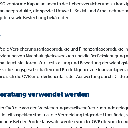
ayer
 es, ESG-konforme Kapitalanlagen in der Lebensversicherung zu konz
anlageprodukte, die speziell Umwelt-, Sozial- und Arbeitnehmerb
Tail Ad Solutions Inc.
ption sowie Bestechung bekämpfen.
inden von Videos
Monate
e
t die Versicherungsanlageprodukte und Finanzanlageprodukte i
tems AG
ziehung von Nachhaltigkeitsaspekten und die Berücksichtigung 
enexpert
altigkeitsfaktoren. Zur Feststellung und Bewertung der wichtigst
rsicherungsgesellschaften und Produktgeber zu Finanzanlagen a
rt Systems AG
ird sich die OVB erforderlichenfalls der Auswertung durch Dritte 
tellung des Bewertungssiegel
r Beratung verwendet werden
Tage
r OVB die von den Versicherungsgesellschaften zugrunde gelegten
tigkeitsaspekten sind u.a. die Vermeidung folgender Umstände, sie
önnen: Bei der Produktauswahl werden von der OVB die von den V
oplayer