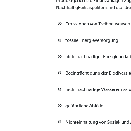
Produktgebern zu Finanzanlagen zugru
Anbieter:
Vime
Nachhaltigkeitsaspekten sind u.a. di
Zweck:
Einb
Emissionen von Treibhausgasen
Cookie Laufzeit:
24 
fossile Energieversorgung
nicht nachhaltiger Energiebedar
Beeinträchtigung der Biodiversit
nicht nachhaltige Wasseremissi
gefährliche Abfälle
Nichteinhaltung von Sozial- un