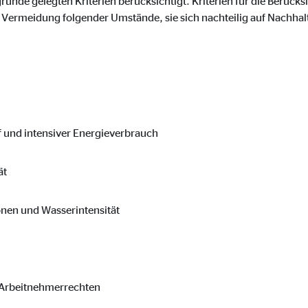
nde gelegten Kriterien berücksichtigt. Kriterien für die Berücks
o.com, Inc.
e Vermeidung folgender Umstände, sie sich nachteilig auf Nachha
inden von Videos
Monate
f und intensiver Energieverbrauch
ät
onen und Wasserintensität
d Arbeitnehmerrechten