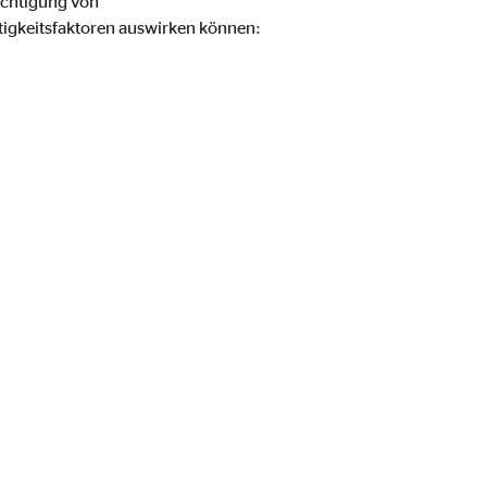
ichtigung von
ltigkeitsfaktoren auswirken können: