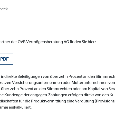
ser-Sitzung
beck
ie_consent_v2
partner der OVB Vermögensberatung AG finden Sie hier:
dshape
chern Ihrer Einwilligungen
 PDF
hr
ch indirekte Beteiligungen von über zehn Prozent an den Stimmrech
sitzen Versicherungsunternehmen oder Mutterunternehmen von
on über zehn Prozent an den Stimmrechten oder am Kapital von Ser
iese Informationen helfen uns zu verstehen, wie unsere Besucher unsere W
ine Kundengelder entgegen.Zahlungen erfolgen direkt von den Kun
sellschaften für die Produktvermittlung eine Vergütung (Provision
reland Ltd.
ämie einkalkuliert.