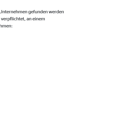
m Unternehmen gefunden werden
verpflichtet, an einem
ehmen:
eren von externen Medien
den Anbieter ein.