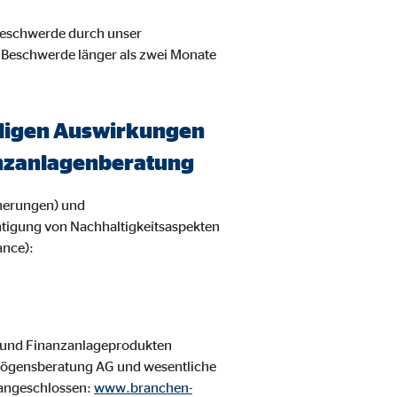
 Beschwerde durch unser
 Beschwerde länger als zwei Monate
eiligen Auswirkungen
nanzanlagenberatung
herungen) und
htigung von Nachhaltigkeitsaspekten
ance):
 und Finanzanlageprodukten
rmögensberatung AG und wesentliche
 angeschlossen:
www.branchen-