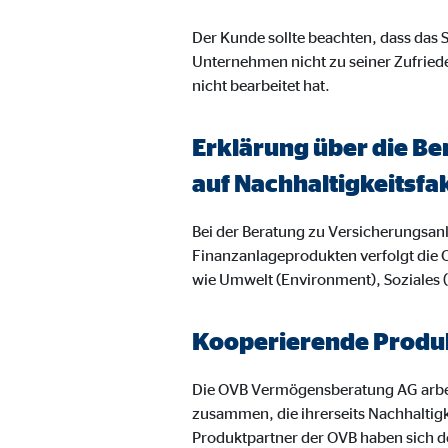
Name:
goo
Der Kunde sollte beachten, dass das
Anbieter:
Unternehmen nicht zu seiner Zufried
Goog
nicht bearbeitet hat.
Zweck:
Einb
Cookie Laufzeit:
24 
Erklärung über die Be
auf Nachhaltigkeitsfa
YouTube | Empfänger: OVB, Google Ireland L
Bei der Beratung zu Versicherungsa
Name:
you
Finanzanlageprodukten verfolgt die 
Anbieter:
Goog
wie Umwelt (Environment), Soziales
Zweck:
Einb
Kooperierende Produk
Cookie Laufzeit:
24 
Die OVB Vermögensberatung AG arbei
JW Player | Empfänger: OVB, Long Tail Ad Sol
zusammen, die ihrerseits Nachhaltig
Produktpartner der OVB haben sich de