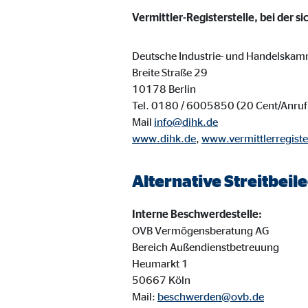
Name:
_ga,
Vermittler-Registerstelle, bei der s
Anbieter:
Goog
Deutsche Industrie- und Handelskam
Zweck:
Erhe
Breite Straße 29
Cookie Laufzeit:
bis 
10178 Berlin
Tel. 0180 / 6005850 (20 Cent/Anruf 
Mail
info@dihk.de
Marketing Cookies
www.dihk.de
,
www.vermittlerregiste
Marketing Cookies werden eingesetzt, um personalis
Besucher über die Websites hinweg verfolgen.
Alternative Streitbei
Interne Beschwerdestelle:
Facebook Pixel | Empfänger: OVB, Facebook 
OVB Vermögensberatung AG
Name:
_fbp
Bereich Außendienstbetreuung
Heumarkt 1
Anbieter:
Face
50667 Köln
Zweck:
Mail:
beschwerden@ovb.de
Verk