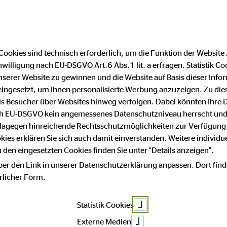
Cookies sind technisch erforderlich, um die Funktion der Website
nwilligung nach EU-DSGVO Art.6 Abs.1 lit. a erfragen. Statistik Co
m
serer Website zu gewinnen und die Website auf Basis dieser Infor
eingesetzt, um Ihnen personalisierte Werbung anzuzeigen. Zu di
 als Besucher über Websites hinweg verfolgen. Dabei könnten Ihre 
ach EU-DSGVO kein angemessenes Datenschutzniveau herrscht und
 von:
 dagegen hinreichende Rechtsschutzmöglichkeiten zur Verfügung 
okies erklären Sie sich auch damit einverstanden. Weitere individue
B Vermögensberatung AG
den eingesetzten Cookies finden Sie unter "Details anzeigen".
ber den Link in unserer Datenschutzerklärung anpassen. Dort find
hrlicher Form.
Statistik Cookies
Externe Medien