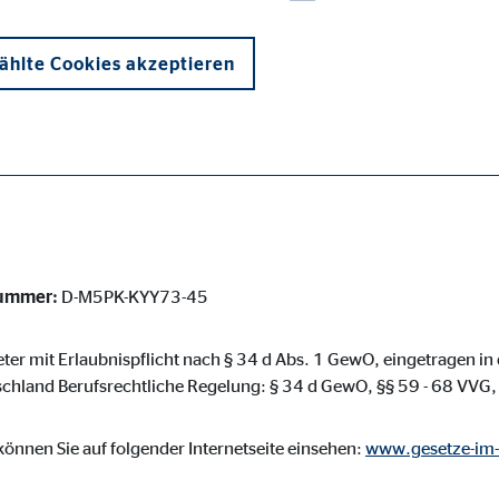
erater/hamburg-serap-sirin.html
hlte Cookies akzeptieren
informationen über die OVB 
g
onen und sind für die einwandfreie Funktion der Website erforderlich. D
nummer:
D-M5PK-KYY73-45
reter mit Erlaubnispflicht nach § 34 d Abs. 1 GewO, eingetragen i
chland Berufsrechtliche Regelung: § 34 d GewO, §§ 59 - 68 VVG
ypo_user
3 Association
önnen Sie auf folgender Internetseite einsehen:
www.gesetze-im-
cherung von Benutzereinstellungen