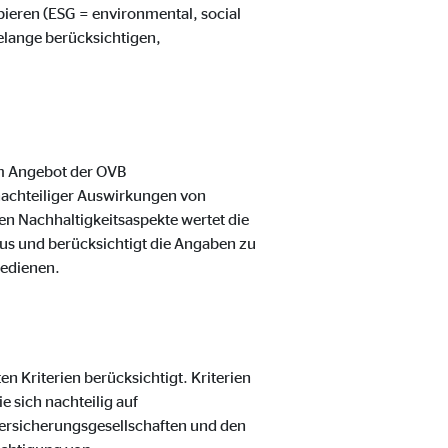
ipieren (ESG = environmental, social
elange berücksichtigen,
m Angebot der OVB
nachteiliger Auswirkungen von
en Nachhaltigkeitsaspekte wertet die
us und berücksichtigt die Angaben zu
bedienen.
 Kriterien berücksichtigt. Kriterien
 sich nachteilig auf
ersicherungsgesellschaften und den