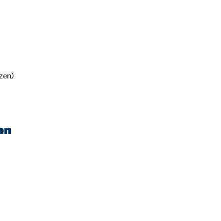
zen)
ter übermittelt, die die
en