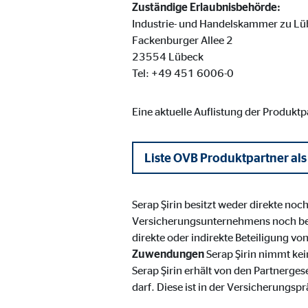
Zuständige Erlaubnisbehörde:
Cookie Laufzeit:
Brow
Industrie- und Handelskammer zu Lü
Fackenburger Allee 2
23554 Lübeck
Einverständnis Cookie | Empfänger: OVB
Tel: +49 451 6006-0
Name:
cook
Eine aktuelle Auflistung der Produkt
Anbieter:
min
Zweck:
Spei
Liste OVB Produktpartner als
Cookie Laufzeit:
1 Ja
Serap Şirin besitzt weder direkte no
Statistik Cookies
Versicherungsunternehmens noch be
direkte oder indirekte Beteiligung v
Statistik Cookies erfassen Informationen anonym. D
Zuwendungen
Serap Şirin nimmt ke
Serap Şirin erhält von den Partnerge
Google Analytics | Empfänger: OVB, Google I
darf. Diese ist in der Versicherungspr