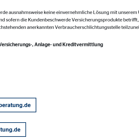
onate
werde ausnahmsweise keine einvernehmliche Lösung mit unsere
nd sofern die Kundenbeschwerde Versicherungsprodukte betrifft, 
achstehenden anerkannten Verbraucherschlichtungsstelle teilzun
 C
 Versicherungs-, Anlage- und Kreditvermittlung
orm A/S
campaign
onate
beratung.de
eim Besuch unserer Webseite standardmäßig blockiert. Durch das Akzepti
r Daten an Dienste in datenschutzrechtlich sogenannten Drittländern durch 
atung.de
nd Ltd.