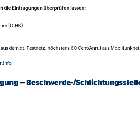
 _gat_UA-41411249-1, _gid
ich die Eintragungen überprüfen lassen:
le Ireland Ltd.
mer (DIHK)
bung von Statistiken zur Website-Nutzung
zu 14 Monate
aus dem dt. Festnetz, höchstens 60 Cent/Anruf aus Mobilfunknet
r.info
ierte Werbung anzuzeigen. Zu diesem Zweck werden die Daten an Drittanbie
legung — Beschwerde-/Schlichtungsstell
Ireland Ltd.
book Ireland Ltd.
nüpfung mit Benutzerprofilen