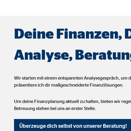
 _gat_UA-41411249-1, _gid
le Ireland Ltd.
bung von Statistiken zur Website-Nutzung
Deine Finanzen, 
zu 14 Monate
Analyse, Beratun
ierte Werbung anzuzeigen. Zu diesem Zweck werden die Daten an Drittanbie
Wir starten mit einem entspannten Analysegespräch, um 
präsentiere ich dir maßgeschneiderte Finanzlösungen.
Ireland Ltd.
Um deine Finanzplanung aktuell zu halten, bieten wir reg
Betreuung stehen bei uns an erster Stelle.
book Ireland Ltd.
Überzeuge dich selbst von unserer Beratung!
nüpfung mit Benutzerprofilen