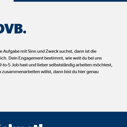
onate
 OVB.
 C
orm A/S
e Aufgabe mit Sinn und Zweck suchst, dann ist die
campaign
 dich. Dein Engagement bestimmt, wie weit du bei uns
o-5 Job hast und lieber selbstständig arbeiten möchtest,
onate
 zusammenarbeiten willst, dann bist du hier genau
eim Besuch unserer Webseite standardmäßig blockiert. Durch das Akzepti
r Daten an Dienste in datenschutzrechtlich sogenannten Drittländern durch 
nd Ltd.