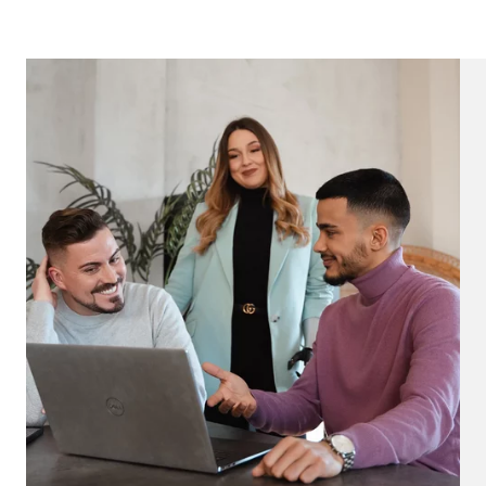
Name:
_ga,
Anbieter:
Goog
Zweck:
Erhe
Cookie Laufzeit:
bis 
Marketing Cookies
Marketing Cookies werden eingesetzt, um personalis
Besucher über die Websites hinweg verfolgen.
Facebook Pixel | Empfänger: OVB, Facebook 
Name:
_fbp
Anbieter:
Face
Zweck:
Verk