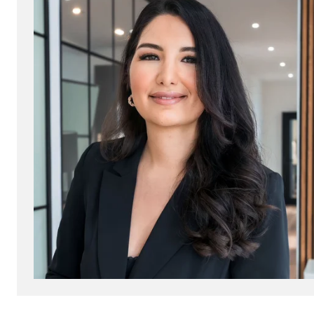
Name:
jwpl
Anbieter:
Long
Zweck:
Einb
Cookie Laufzeit:
24 
ProvenExpert | Empfänger: OVB, Expert Sys
Name:
prov
Anbieter:
Expe
Zweck:
Dars
Cookie Laufzeit:
30 
Vimeo
Name:
vime