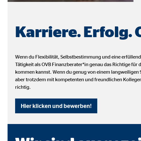
Cookie Laufzeit:
3 M
Adform | Empfänger: OVB, Adform A/S
Karriere. Erfolg.
Name:
uid,
Anbieter:
Adf
Wenn du Flexibilität, Selbstbestimmung und eine erfüllend
Zweck:
ad 
Tätigkeit als OVB Finanzberater*in genau das Richtige für
kommen kannst. Wenn du genug von einem langweiligen 9-t
Cookie Laufzeit:
2 M
aber trotzdem mit kompetenten und freundlichen Kollegen
richtig.
Externe Medien
Hier klicken und bewerben!
Inhalte von Video- und Kartenplattformen werden b
willigen Sie auch in die mögliche Übermittlung Ihre
Google Maps | Empfänger: OVB, Google Irela