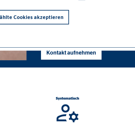
hlte Cookies akzeptieren
Wir begleiten Privatpersonen, Familien und 
transparent und langfristig zu gestalten. Dab
Menschen mit ihren individuellen Zielen und
Kontakt aufnehmen
onen und sind für die einwandfreie Funktion der Website erforderlich. D
ypo_user
3 Association
cherung von Benutzereinstellungen