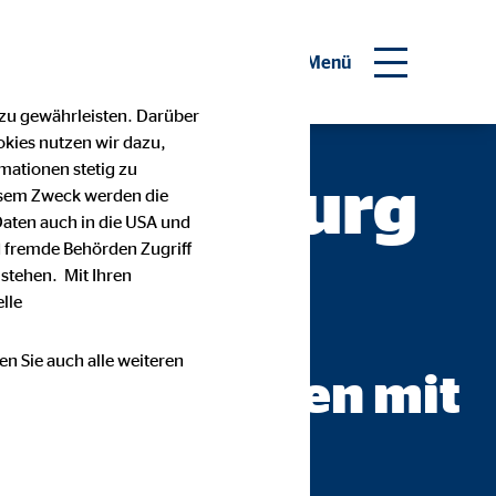
Menü
 zu gewährleisten. Darüber
okies nutzen wir dazu,
mationen stetig zu
in — Hamburg
esem Zweck werden die
Daten auch in die USA und
 fremde Behörden Zugriff
stehen. Mit Ihren
lle
ermögensberatung AG
en Sie auch alle weiteren
Entscheidungen mit
Vertrauen.