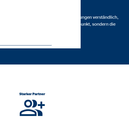
Unternehmen dabei, finanzielle Entscheidungen verständlich,
ei stehen für uns nicht Produkte im Mittelpunkt, sondern die
 Wünschen.
ie Deaktivierung kann die