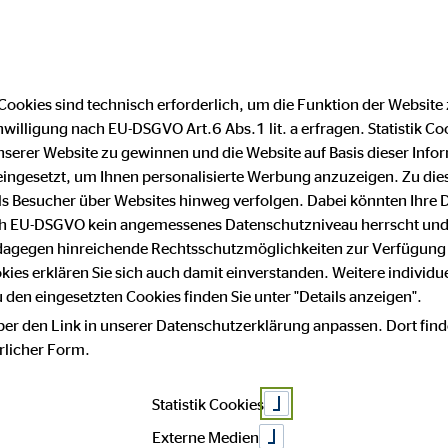
Cookies sind technisch erforderlich, um die Funktion der Website
nwilligung nach EU-DSGVO Art.6 Abs.1 lit. a erfragen. Statistik Co
serer Website zu gewinnen und die Website auf Basis dieser Infor
Serap Şir
eingesetzt, um Ihnen personalisierte Werbung anzuzeigen. Zu di
 als Besucher über Websites hinweg verfolgen. Dabei könnten Ihre 
ach EU-DSGVO kein angemessenes Datenschutzniveau herrscht und
 dagegen hinreichende Rechtsschutzmöglichkeiten zur Verfügung 
okies erklären Sie sich auch damit einverstanden. Weitere individue
Geschäftsstellenleiterin für die OVB V
den eingesetzten Cookies finden Sie unter "Details anzeigen".
ber den Link in unserer Datenschutzerklärung anpassen. Dort find
Finanzielle 
hrlicher Form.
Statistik Cookies
Klarheit und 
Externe Medien