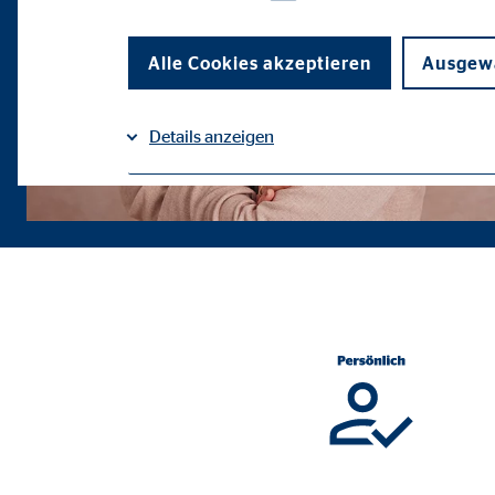
Alle Cookies akzeptieren
Ausgewä
Details anzeigen
Impressum
Datenschutz
|
Notwendige Cookies
Notwendige Cookies ermöglichen grundlegende Funkti
Funktion der Webseite einschränken.
Benutzereinstellungen | Empfänger: OVB
Name:
fe_t
Anbieter:
TYPO
Zweck:
Spei