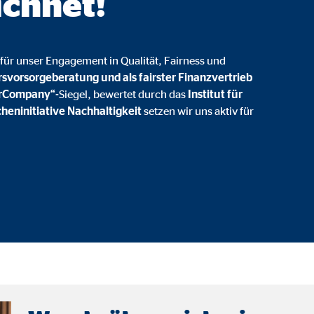
ichnet!
gle_maps
le Ireland Ltd.
für unser Engagement in Qualität, Fairness und
inden von interaktiven Google Karten
rsvorsorgeberatung und als fairster Finanzvertrieb
irCompany“-
Siegel, bewertet durch das
Institut für
Monate
heninitiative Nachhaltigkeit
setzen wir uns aktiv für
td.
tube
le Ireland Ltd.
inden von Videos
Monate
utions Inc.