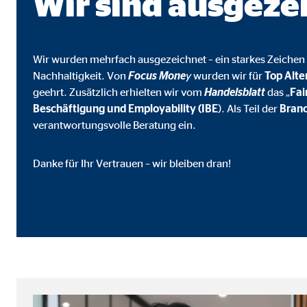
Wir sind ausgeze
Name:
goo
Anbieter:
Goog
Wir wurden mehrfach ausgezeichnet – ein starkes Zeichen 
Zweck:
Einb
Nachhaltigkeit. Von
Focus Mone
y
wurden wir für
Top Alte
geehrt. Zusätzlich erhielten wir vom
Handelsblatt
das „
Fa
Cookie Laufzeit:
24 
Beschäftigung und Employability (IBE
). Als Teil der
Branc
verantwortungsvolle Beratung ein.
YouTube | Empfänger: OVB, Google Ireland L
Name:
you
Danke für Ihr Vertrauen – wir bleiben dran!
Anbieter:
Goog
Zweck:
Einb
Cookie Laufzeit:
24 
JW Player | Empfänger: OVB, Long Tail Ad Sol