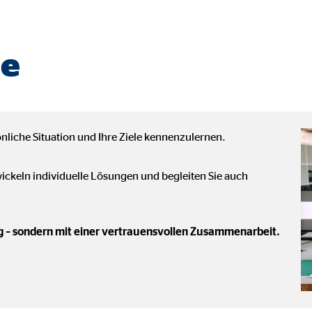
ser-Sitzung
ie
ie_consent_v2
dshape
nliche Situation und Ihre Ziele kennenzulernen.
chern Ihrer Einwilligungen
hr
ckeln individuelle Lösungen und begleiten Sie auch
g – sondern mit einer vertrauensvollen Zusammenarbeit.
iese Informationen helfen uns zu verstehen, wie unsere Besucher unsere W
reland Ltd.