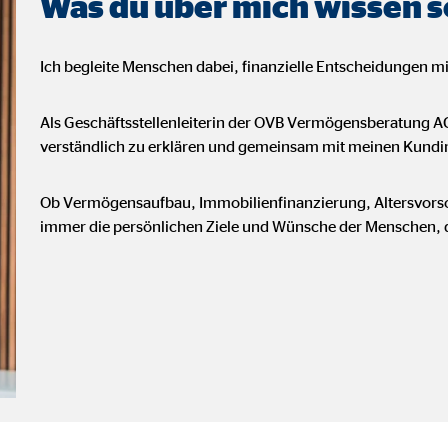
Was du über mich wissen so
ayer
Tail Ad Solutions Inc.
Ich begleite Menschen dabei, finanzielle Entscheidungen mit
inden von Videos
Monate
Als Geschäftsstellenleiterin der OVB Vermögensberatung 
verständlich zu erklären und gemeinsam mit meinen Kundi
tems AG
Ob Vermögensaufbau, Immobilienfinanzierung, Altersvorsor
enexpert
immer die persönlichen Ziele und Wünsche der Menschen, di
rt Systems AG
tellung des Bewertungssiegel
Tage
oplayer