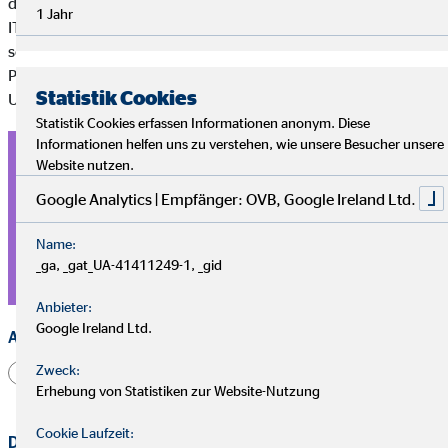
deiner Berufstätigkeit treffen: Aufträge bleiben liegen, weil die
1 Jahr
IT nicht läuft. Umso wichtiger ist es die digitale Infrastruktur zu
schützen – lange bevor etwas passiert. Durch
Präventionsmaßnahmen und proaktives Mitarbeiter-Training.
Statistik Cookies
Und professionelle Hilfe im Ernstfall.
Statistik Cookies erfassen Informationen anonym. Diese
Informationen helfen uns zu verstehen, wie unsere Besucher unsere
Du möchtest mehr erfahren?
Website nutzen.
Google Analytics | Empfänger: OVB, Google Ireland Ltd.
Dann nutze das Kontaktformular und sicher dir einen Termin
zur unverbindlichen Beratung.
Name:
_ga, _gat_UA-41411249-1, _gid
Wir freuen uns auf deine Nachricht!
Anbieter:
Google Ireland Ltd.
Anrede
Zweck:
Herr
Frau
Divers
Erhebung von Statistiken zur Website-Nutzung
Cookie Laufzeit:
Dein vollständiger Name
*