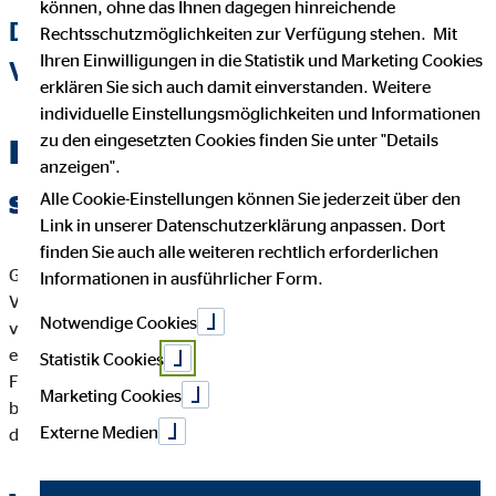
können, ohne das Ihnen dagegen hinreichende
DEINEN BETRIEB IM KOMPLETTPAKET
Rechtsschutzmöglichkeiten zur Verfügung stehen. Mit
Ihren Einwilligungen in die Statistik und Marketing Cookies
VER­SICHERN
erklären Sie sich auch damit einverstanden. Weitere
individuelle Einstellungsmöglichkeiten und Informationen
zu den eingesetzten Cookies finden Sie unter "Details
Haft­pflichtschutz – Dein
anzeigen".
starkes Fundament
Alle Cookie-Einstellungen können Sie jederzeit über den
Link in unserer Datenschutzerklärung anpassen. Dort
finden Sie auch alle weiteren rechtlich erforderlichen
Gerade auf der Baustelle kann ein Fehler schnell für hohe
Informationen in ausführlicher Form.
Verluste sorgen: Ein Farbeimer kippt um oder ein Kabel wird
Notwendige Cookies
versehentlich aus der Wand gerissen. Noch schlimmer: Wegen
einer fehlenden Absperrung fällt ein Passant in die Baugrube.
Statistik Cookies
Für den Schaden muss dein Unternehmen aufkommen. Hierfür
Marketing Cookies
benötigst du einen zuverlässigen Haft­pflichtschutz, der für
Externe Medien
dich unter anderem den Schadenersatz übernimmt.