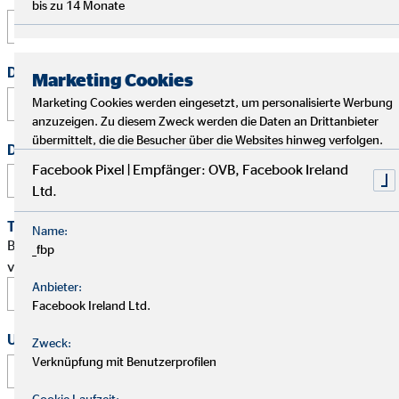
bis zu 14 Monate
Deine E-Mail Adresse
*
Marketing Cookies
Marketing Cookies werden eingesetzt, um personalisierte Werbung
anzuzeigen. Zu diesem Zweck werden die Daten an Drittanbieter
übermittelt, die die Besucher über die Websites hinweg verfolgen.
Deine Telefonnummer
Facebook Pixel | Empfänger: OVB, Facebook Ireland
Ltd.
Terminwunsch
Name:
Bitte schlage mir einen Termin für ein persönliches Gespräch
_fbp
vor.
Anbieter:
Facebook Ireland Ltd.
Uhrzeit
Zweck:
Verknüpfung mit Benutzerprofilen
:
Cookie Laufzeit: