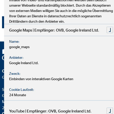
AG, Wolfgang Koch, Heumarkt 1, 50667 Köln
unserer Webseite standardmäßig blockiert. Durch das Akzeptieren
widerrufen werden.
von externen Medien willigen Sie auch in die mögliche Übermittlung
Ihrer Daten an Dienste in datenschutzrechtlich sogenannten
Drittländern durch den Anbieter ein.
Jetzt absenden
Google Maps | Empfänger: OVB, Google Ireland Ltd.
Name:
google_maps
Anbieter:
Google Ireland Ltd.
OVB Vermögensberatung AG
Zweck:
Geschäftsstelle | Hamburg
Einbinden von interaktiven Google Karten
Serap Şirin
Cookie Laufzeit:
24 Monate
Geschäftsstellenleiterin für die OVB
Moorfleeter Straße 40
22113 Hamburg
YouTube | Empfänger: OVB, Google Ireland Ltd.
OVB Vermögensberatung AG