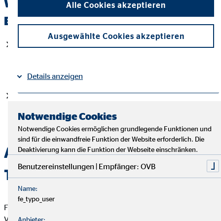
Wichtige Deckungen für deine
Alle Cookies akzeptieren
Branche
Ausgewählte Cookies akzeptieren
Mängelbeseitigungsnebenkosten
umfassen die Kosten,
die nach einem Sachschaden aufgewendet werden
müssen, um deine eigene Arbeit zugänglich zu machen
Details anzeigen
Folgekosten für eine Nachbesserung, ohne dass vorher
Impressum
Datenschutz
ein Sachschaden eingetreten ist, können über die Deckung
|
Notwendige Cookies
„
Nachbesserungsbegleitschäden
“ versichert werden
Notwendige Cookies ermöglichen grundlegende Funktionen und
sind für die einwandfreie Funktion der Website erforderlich. Die
Autoinhalt – Schutz für
Deaktivierung kann die Funktion der Webseite einschränken.
Benutzereinstellungen | Empfänger: OVB
Transportrisiken
Name:
fe_typo_user
Für die Fahrzeuge deines Unternehmens hast du eine Kfz-
Versicherung. Doch was ist mit den Dingen, die in den
Anbieter: