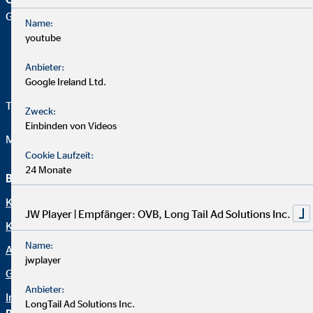
Geschäftsstelle |
Name:
youtube
Anbieter:
Google Ireland Ltd.
Telefon:
+49 176 84450221
Zweck:
Einbinden von Videos
Mail:
serap.sirin@ovb.de
Cookie Laufzeit:
24 Monate
Beraterseite
Karriere bei OVB
Datenschutz
JW Player | Empfänger: OVB, Long Tail Ad Solutions Inc.
Kindergeld
Name:
Arbeitskraftsicherung
jwplayer
Gewerbeversicherungen
Anbieter:
Impressum
LongTail Ad Solutions Inc.