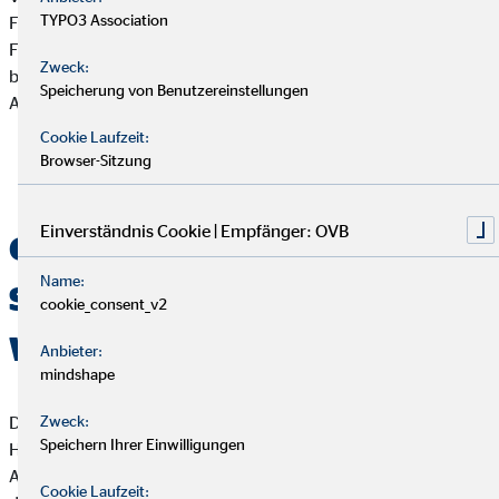
TYPO3 Association
Fahrzeugen transportiert werden? Und wenn diese aus dem
Fahrzeug gestohlen, oder bei einem Transportmittelunfall
Zweck:
beschädigt werden? Für diese Fälle benötigst du eine
Speicherung von Benutzereinstellungen
Autoinhaltsversicherung.
Cookie Laufzeit:
Browser-Sitzung
Einverständnis Cookie | Empfänger: OVB
Cyberversicherung – reale
Name:
Sicherheit in der digitalen
cookie_consent_v2
Welt
Anbieter:
mindshape
Das Handwerk wird digitaler: Bereits zwei von drei
Zweck:
Speichern Ihrer Einwilligungen
Handwerkbetrieben setzen auf digitale Technologien und
Anwendungen. Ein Angriff auf das Netzt kann den Lebensnerv
Cookie Laufzeit: