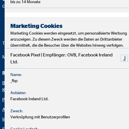
bis zu 14 Monate
Geschäftsstelle |
Marketing Cookies
Marketing Cookies werden eingesetzt, um personalisierte Werbung
anzuzeigen. Zu diesem Zweck werden die Daten an Drittanbieter
Telefon:
+49 661 933510
übermittelt, die die Besucher über die Websites hinweg verfolgen.
Facebook Pixel | Empfänger: OVB, Facebook Ireland
Mail:
ewarzecha@ovb.de
Ltd.
Beraterseite
Name:
_fbp
Betriebliche
Karriere bei OVB
Krankenversicherung
Stellenangebote
Anbieter:
Facebook Ireland Ltd.
Private Rentenversicherung
Impressum
Arbeitskraftsicherung
Zweck:
Datenschutz
Verknüpfung mit Benutzerprofilen
Immobilienfinanzierungen
Steuervorteile mit der
Cookie Laufzeit: