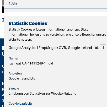
1 Jahr
Telefonist/in
Statistik Cookies
Statistik Cookies erfassen Informationen anonym. Diese
Informationen helfen uns zu verstehen, wie unsere Besucher unsere
Website nutzen.
Google Analytics | Empfänger: OVB, Google Ireland Ltd.
Name:
_ga, _gat_UA-41411249-1, _gid
OVB Vermögensberatung AG
Geschäftsstelle | Fulda
Anbieter:
Google Ireland Ltd.
Emanuel Warzecha
Zweck:
Regionaldirektor für die OVB
Erhebung von Statistiken zur Website-Nutzung
Agnes-Huenninger-Str. 2
36041 Fulda
Cookie Laufzeit:
OVB Vermögensberatung AG