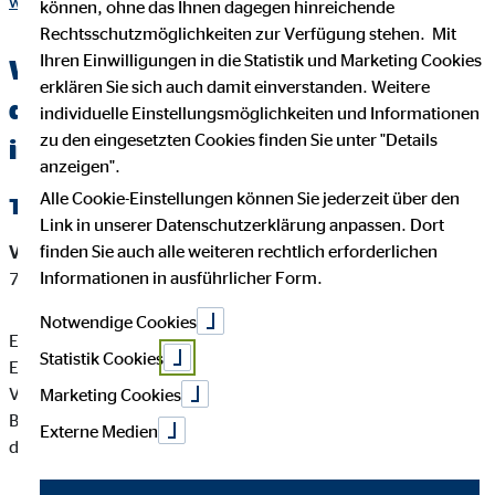
warzecha.html
können, ohne das Ihnen dagegen hinreichende
Rechtsschutzmöglichkeiten zur Verfügung stehen. Mit
Ihren Einwilligungen in die Statistik und Marketing Cookies
Wichtige Kundeninformationen über
erklären Sie sich auch damit einverstanden. Weitere
den OVB Berater Emanuel Warzecha
individuelle Einstellungsmöglichkeiten und Informationen
zu den eingesetzten Cookies finden Sie unter "Details
in Fulda
anzeigen".
Alle Cookie-Einstellungen können Sie jederzeit über den
Tätigkeitsart
Link in unserer Datenschutzerklärung anpassen. Dort
finden Sie auch alle weiteren rechtlich erforderlichen
Versicherungsvermittler-Registernummer:
D-5SRE-JYBON-
Informationen in ausführlicher Form.
78
Notwendige Cookies
Emanuel Warzecha ist ein Versicherungsvertreter mit
Statistik Cookies
Erlaubnispflicht nach § 34 d Abs. 1 GewO, eingetragen in das
Vermittlerregister gemäß § 34d Abs. 10 GewO,
Marketing Cookies
Bundesrepublik Deutschland Berufsrechtliche Regelung: § 34
Externe Medien
d GewO, §§ 59 - 68 VVG, VersVermV