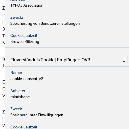
TYPO3 Association
Zuständige Erlaubnisbehörde:
Industrie- und Handelskammer Fulda
Zweck:
Heinrichstraße 8
Speicherung von Benutzereinstellungen
36037 Fulda
Tel: +49 661 284-0
Cookie Laufzeit:
Browser-Sitzung
Mail:
info@fulda.ihk.de
Immobiliardarlehensvermittler-Registernummer:
D-W-128-
Einverständnis Cookie | Empfänger: OVB
J66D-80
Name:
cookie_consent_v2
Emanuel Warzecha ist ein Immobiliardarlehensvermittler mit
Erlaubnispflicht nach § 34 i Abs. 1 GewO, eingetragen in das
Anbieter:
Vermittlerregister gemäß § 34 i Abs. 8 GewO.
mindshape
Zweck:
Zuständige Erlaubnisbehörde:
Speichern Ihrer Einwilligungen
Landkreis Fulda - Gewerbe
Wörthstraße 15
Cookie Laufzeit: