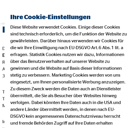
Ihre Cookie-Einstellungen
Diese Website verwendet Cookies. Einige dieser Cookies
Impressum
sind technisch erforderlich, um die Funktion der Website zu
gewährleisten. Darüber hinaus verwenden wir Cookies für
die wir Ihre Einwilligung nach EU-DSGVO Art.6 Abs.1 lit. a
Dieser Internetauftritt ist ein Angebot von:
erfragen. Statistik Cookies nutzen wir dazu, Informationen
Emanuel Warzecha
über das Benutzerverhalten auf unserer Website zu
Regionaldirektor für die OVB Vermögensberatung AG
gewinnen und die Website auf Basis dieser Informationen
Agnes-Huenninger-Str. 2
stetig zu verbessern. Marketing Cookies werden von uns
36041 Fulda
eingesetzt, um Ihnen personalisierte Werbung anzuzeigen.
Zu diesem Zweck werden die Daten auch an Dienstleister
Telefon: +49 661 933510
übermittelt, die Sie als Besucher über Websites hinweg
Telefax: +49 661 9335120
verfolgen. Dabei könnten Ihre Daten auch in die USA und
Mail:
ewarzecha@ovb.de
andere Länder übermittelt werden, in denen nach EU-
DSGVO kein angemessenes Datenschutzniveau herrscht
Internet:
https://www.ovb.de/finanzberater/fulda-emanuel-
und fremde Behörden Zugriff auf Ihre Daten erhalten