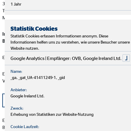
36037 Fulda
1 Jahr
Tel: +49 661 6006-0
Mail:
ordnungsrecht@landkreis-fulda.de
Statistik Cookies
Immobilienmakler, Darlehensvermittler, Bauträger,
Statistik Cookies erfassen Informationen anonym. Diese
Baubetreuer, Wohnimmobilienverwalter
Informationen helfen uns zu verstehen, wie unsere Besucher unsere
Website nutzen.
Erlaubnis nach §34c
Google Analytics | Empfänger: OVB, Google Ireland Ltd.
Name:
Eine aktuelle Auflistung der Produktpartner der OVB
_ga, _gat_UA-41411249-1, _gid
Vermögensberatung AG finden Sie hier:
Anbieter:
Google Ireland Ltd.
Liste OVB Produktpartner als PDF
Zweck:
Erhebung von Statistiken zur Website-Nutzung
Emanuel Warzecha besitzt weder direkte noch indirekte
Cookie Laufzeit:
Beteiligungen von über zehn Prozent an den Stimmrechten