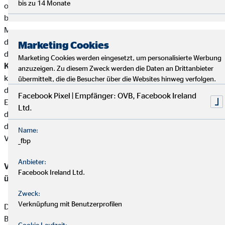
bis zu 14 Monate
oder am Kapital eines Versicherungsunternehmens noch
besitzen Versicherungsunternehmen oder
Mutterunternehmen von Versicherungsunternehmen eine
direkte oder indirekte Beteiligung von über zehn Prozent an
Marketing Cookies
den Stimmrechten oder am Kapital von Emanuel Warzecha.
Marketing Cookies werden eingesetzt, um personalisierte Werbung
Kundengelder / Zuwendungen
Emanuel Warzecha nimmt
anzuzeigen. Zu diesem Zweck werden die Daten an Drittanbieter
keine Kundengelder entgegen.Zahlungen erfolgen direkt von
übermittelt, die die Besucher über die Websites hinweg verfolgen.
den Kunden an die jeweiligen Produktgeber.
Facebook Pixel | Empfänger: OVB, Facebook Ireland
Emanuel Warzecha erhält von den Partnergesellschaften für
Ltd.
die Produktvermittlung eine Vergütung (Provisionszahlung),
die einbehalten werden darf. Diese ist in der
Name:
Versicherungsprämie einkalkuliert.
_fbp
Anbieter:
Vermittler-Registerstelle, bei der sich die Eintragungen
Facebook Ireland Ltd.
überprüfen lassen:
Zweck:
Verknüpfung mit Benutzerprofilen
Deutsche Industrie- und Handelskammer (DIHK)
Breite Straße 29
Cookie Laufzeit: