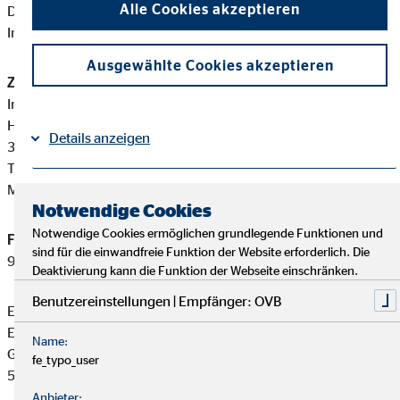
Alle Cookies akzeptieren
Diese berufsrechtlichen Regelungen können Sie auf folgender
Internetseite einsehen:
www.gesetze-im-internet.de
Ausgewählte Cookies akzeptieren
Zuständige Erlaubnisbehörde:
Industrie- und Handelskammer Fulda
Heinrichstraße 8
Details anzeigen
36037 Fulda
Tel: +49 661 284-0
Mail:
info@fulda.ihk.de
Impressum
Datenschutz
|
Notwendige Cookies
Notwendige Cookies ermöglichen grundlegende Funktionen und
Finanzanlagenvermittler-Registernummer:
D-F-128-F9N4-
sind für die einwandfreie Funktion der Website erforderlich. Die
93
Deaktivierung kann die Funktion der Webseite einschränken.
Benutzereinstellungen | Empfänger: OVB
Emanuel Warzecha ist ein Finanzanlagenvermittler mit
Erlaubnispflicht nach § 34 f Abs. 1 Satz 1 Nummer 1 und 2
Name:
GewO, eingetragen in das Vermittlerregister gemäß § 34 f Abs.
fe_typo_user
5 GewO.
Anbieter: