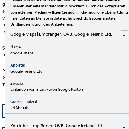
gefunden werden kann, ist unser Unternehmen bereit und
unserer Webseite standardmäßig blockiert. Durch das Akzeptieren
sofern die Kundenbeschwerde Versicherungsprodukte betrifft,
von externen Medien willigen Sie auch in die mögliche Übermittlung
verpflichtet, an einem Streitbeilegungsverfahren vor der
Ihrer Daten an Dienste in datenschutzrechtlich sogenannten
Drittländern durch den Anbieter ein.
nachstehenden anerkannten Verbraucherschlichtungsstelle
teilzunehmen:
Google Maps | Empfänger: OVB, Google Ireland Ltd.
Name:
Schlichtungsstelle für gewerbliche Versicherungs-, Anlage-
google_maps
und Kreditvermittlung
Anbieter:
Postfach 101424
Google Ireland Ltd.
20009 Hamburg
Zweck:
Tel: +49 (0) 40 -696 508 - 90
Einbinden von interaktiven Google Karten
Fax: +49 (0) 40 - 696 508 -91
Cookie Laufzeit:
24 Monate
kontakt@schlichtung-finanzberatung.de
YouTube | Empfänger: OVB, Google Ireland Ltd.