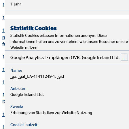
1 Jahr
10. Bewerbungsverfahren
11. Online-Marketing
Statistik Cookies
12. Informationen zum Datenschutz und rechtlich
Statistik Cookies erfassen Informationen anonym. Diese
notwendige Informationen beim Einsatz des Service "Zoom"
Informationen helfen uns zu verstehen, wie unsere Besucher unsere
für Videokonferenzen
Website nutzen.
13. Löschung von Daten
Google Analytics | Empfänger: OVB, Google Ireland Ltd.
14. Präsenzen in sozialen Netzwerken
Name:
_ga, _gat_UA-41411249-1, _gid
15. Plugins und eingebettete Funktionen sowie Inhalte
Anbieter:
16. Änderung und Aktualisierung der
Google Ireland Ltd.
Datenschutzerklärung
Zweck:
Erhebung von Statistiken zur Website-Nutzung
17. Rechte der betroffenen Personen
Cookie Laufzeit:
18. Begriffsdefinitionen