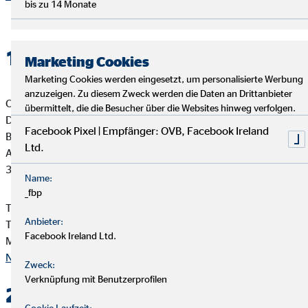
bis zu 14 Monate
1. Verantwortlicher
Marketing Cookies
Marketing Cookies werden eingesetzt, um personalisierte Werbung
anzuzeigen. Zu diesem Zweck werden die Daten an Drittanbieter
OVB Vermögensberatung AG
übermittelt, die die Besucher über die Websites hinweg verfolgen.
David Storch
Facebook Pixel | Empfänger: OVB, Facebook Ireland
Bezirksdirektor für die OVB
Ltd.
Agnes-Huenninger-Str. 2
36041 Fulda
Name:
_fbp
Telefon: +49 661 933 510
Anbieter:
Telefax: +49 661 933 5120
Facebook Ireland Ltd.
Mail:
david-storch@ovb.de
Nach oben
Zweck:
Verknüpfung mit Benutzerprofilen
2. Kontakt
Cookie Laufzeit: