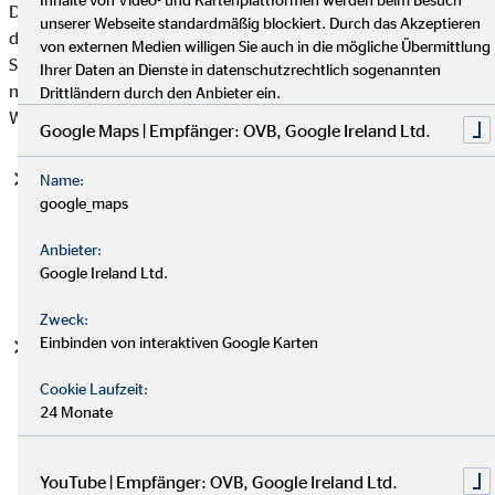
Datenschutzgrundverordnung (DSGVO), auf deren Basis wir
unserer Webseite standardmäßig blockiert. Durch das Akzeptieren
die personenbezogenen Daten verarbeiten, mit. Bitte beachten
von externen Medien willigen Sie auch in die mögliche Übermittlung
Sie, dass zusätzlich zu den Regelungen der DSGVO die
Ihrer Daten an Dienste in datenschutzrechtlich sogenannten
nationalen Datenschutzvorgaben in Ihrem bzw. unserem
Drittländern durch den Anbieter ein.
Wohn- und Sitzland gelten können.
Google Maps | Empfänger: OVB, Google Ireland Ltd.
Einwilligung (Art. 6 Abs. 1 S. 1 lit. a DSGVO)
- Die
Name:
google_maps
betroffene Person hat ihre Einwilligung in die Verarbeitung
der sie betreffenden personenbezogenen Daten für einen
Anbieter:
spezifischen Zweck oder mehrere bestimmte Zwecke
Google Ireland Ltd.
gegeben.
Zweck:
Einbinden von interaktiven Google Karten
Vertragserfüllung und vorvertragliche Anfragen (Art. 6
Abs. 1 S. 1 lit. b. DSGVO)
- Die Verarbeitung ist für die
Cookie Laufzeit:
Erfüllung eines Vertrags, dessen Vertragspartei die
24 Monate
betroffene Person ist, oder zur Durchführung
vorvertraglicher Maßnahmen erforderlich, die auf Anfrage
der betroffenen Person erfolgen.
YouTube | Empfänger: OVB, Google Ireland Ltd.