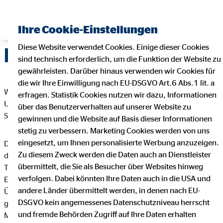
Ihre Cookie-Einstellungen
Diese Website verwendet Cookies. Einige dieser Cookies
Datenschutz
sind technisch erforderlich, um die Funktion der Website zu
gewährleisten. Darüber hinaus verwenden wir Cookies für
die wir Ihre Einwilligung nach EU-DSGVO Art.6 Abs.1 lit. a
Wir freuen uns sehr über Ihr Interesse an unserem
erfragen. Statistik Cookies nutzen wir dazu, Informationen
Unternehmen. Datenschutz hat einen besonders hohen
über das Benutzerverhalten auf unserer Website zu
Stellenwert bei der OVB Vermögensberatung AG.
gewinnen und die Website auf Basis dieser Informationen
stetig zu verbessern. Marketing Cookies werden von uns
eingesetzt, um Ihnen personalisierte Werbung anzuzeigen.
Die Verarbeitung personenbezogener Daten, beispielsweise
Zu diesem Zweck werden die Daten auch an Dienstleister
des Namens, der Anschrift, E-Mail-Adresse oder
übermittelt, die Sie als Besucher über Websites hinweg
Telefonnummer einer betroffenen Person, erfolgt stets im
verfolgen. Dabei könnten Ihre Daten auch in die USA und
Einklang mit der Datenschutz-Grundverordnung und in
andere Länder übermittelt werden, in denen nach EU-
Übereinstimmung mit den für die OVB Vermögensberatung AG
DSGVO kein angemessenes Datenschutzniveau herrscht
geltenden landesspezifischen Datenschutzbestimmungen.
und fremde Behörden Zugriff auf Ihre Daten erhalten
Mittels dieser Datenschutzerklärung möchte unser