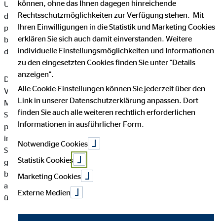
können, ohne das Ihnen dagegen hinreichende
Unternehmen die Öffentlichkeit über Art, Umfang und Zweck
Rechtsschutzmöglichkeiten zur Verfügung stehen. Mit
der von uns erhobenen, genutzten und verarbeiteten
Ihren Einwilligungen in die Statistik und Marketing Cookies
personenbezogenen Daten informieren. Ferner werden
erklären Sie sich auch damit einverstanden. Weitere
betroffene Personen mittels dieser Datenschutzerklärung über
individuelle Einstellungsmöglichkeiten und Informationen
die ihnen zustehenden Rechte aufgeklärt.
zu den eingesetzten Cookies finden Sie unter "Details
anzeigen".
Die OVB Vermögensberatung AG hat als für die Verarbeitung
Alle Cookie-Einstellungen können Sie jederzeit über den
Verantwortlicher zahlreiche technische und organisatorische
Link in unserer Datenschutzerklärung anpassen. Dort
Maßnahmen umgesetzt, um einen möglichst lückenlosen
finden Sie auch alle weiteren rechtlich erforderlichen
Schutz der über diese Internetseite verarbeiteten
Informationen in ausführlicher Form.
personenbezogenen Daten sicherzustellen. Dennoch können
internetbasierte Datenübertragungen grundsätzlich
Notwendige Cookies
Sicherheitslücken aufweisen, sodass ein absoluter Schutz nicht
Statistik Cookies
gewährleistet werden kann. Aus diesem Grund steht es jeder
betroffenen Person frei, personenbezogene Daten auch auf
Marketing Cookies
alternativen Wegen, beispielsweise telefonisch, an uns zu
Externe Medien
übermitteln.