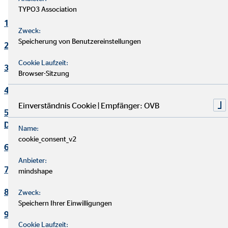
TYPO3 Association
1. Verantwortlicher
Zweck:
Speicherung von Benutzereinstellungen
2. Kontakt Datenschutzbeauftragter
Cookie Laufzeit:
3. Maßgebliche Rechtsgrundlagen
Browser-Sitzung
4. Sicherheitsmaßnahmen
Einverständnis Cookie | Empfänger: OVB
5. Übermittlung und Offenbarung von personenbezogenen
Daten
Name:
cookie_consent_v2
6. Datenverarbeitung in Drittländern
Anbieter:
7. Einsatz von Cookies
mindshape
8. Kontaktaufnahme
Zweck:
Speichern Ihrer Einwilligungen
9. Bereitstellung des Onlineangebotes und Webhosting
Cookie Laufzeit: