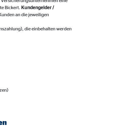
 Versicherungsunternehmen eine
te Bickert.
Kundengelder /
Kunden an die jeweiligen
onszahlung), die einbehalten werden
zen)
eren von externen Medien
den Anbieter ein.
en