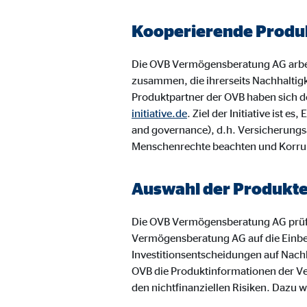
Anbieter:
Vime
Kooperierende Produk
Zweck:
Einb
Die OVB Vermögensberatung AG arbei
Cookie Laufzeit:
24 
zusammen, die ihrerseits Nachhaltig
Produktpartner der OVB haben sich de
initiative.de
. Ziel der Initiative ist
and governance), d.h. Versicherungs
Menschenrechte beachten und Korru
Auswahl der Produkt
Die OVB Vermögensberatung AG prüf
Vermögensberatung AG auf die Einbe
Investitionsentscheidungen auf Nachh
OVB die Produktinformationen der Ve
den nichtfinanziellen Risiken. Dazu w