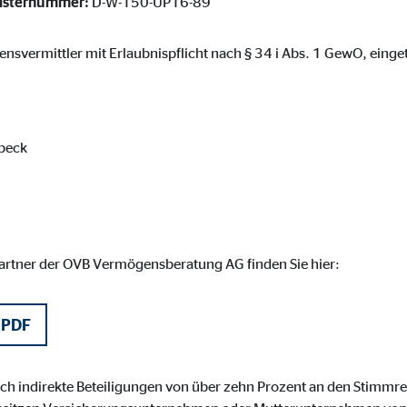
gisternummer:
D-W-150-UP16-89
 _gat_UA-41411249-1, _gid
le Ireland Ltd.
hensvermittler mit Erlaubnispflicht nach § 34 i Abs. 1 GewO, einge
bung von Statistiken zur Website-Nutzung
zu 14 Monate
beck
ierte Werbung anzuzeigen. Zu diesem Zweck werden die Daten an Drittanbie
partner der OVB Vermögensberatung AG finden Sie hier:
Ireland Ltd.
 PDF
book Ireland Ltd.
noch indirekte Beteiligungen von über zehn Prozent an den Stimmr
nüpfung mit Benutzerprofilen