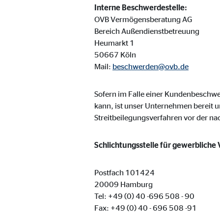
Interne Beschwerdestelle:
Name:
goo
OVB Vermögensberatung AG
Anbieter:
Goog
Bereich Außendienstbetreuung
Heumarkt 1
Zweck:
Einb
50667 Köln
Cookie Laufzeit:
Mail:
beschwerden@ovb.de
24 
Sofern im Falle einer Kundenbesch
YouTube | Empfänger: OVB, Google Ireland L
kann, ist unser Unternehmen bereit u
Name:
you
Streitbeilegungsverfahren vor der n
Anbieter:
Goog
Schlichtungsstelle für gewerbliche
Zweck:
Einb
Cookie Laufzeit:
24 
Postfach 101424
20009 Hamburg
Tel: +49 (0) 40 -696 508 - 90
JW Player | Empfänger: OVB, Long Tail Ad Sol
Fax: +49 (0) 40 - 696 508 -91