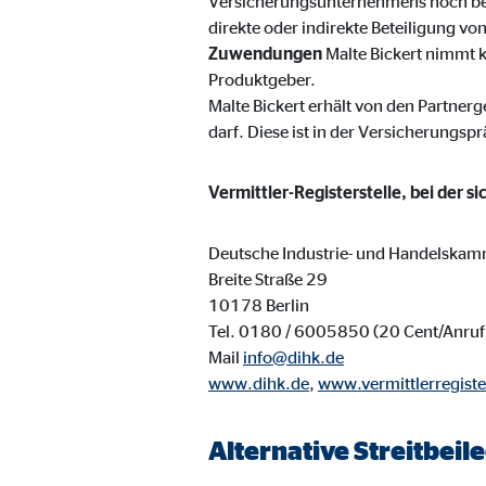
Versicherungsunternehmens noch be
Cookie Laufzeit:
3 M
direkte oder indirekte Beteiligung v
Zuwendungen
Malte Bickert nimmt 
Produktgeber.
Adform | Empfänger: OVB, Adform A/S
Malte Bickert erhält von den Partner
darf. Diese ist in der Versicherungspr
Name:
uid,
Anbieter:
Adf
Vermittler-Registerstelle, bei der s
Zweck:
ad 
Deutsche Industrie- und Handelskam
Cookie Laufzeit:
2 M
Breite Straße 29
10178 Berlin
Tel. 0180 / 6005850 (20 Cent/Anruf 
Externe Medien
Mail
info@dihk.de
Inhalte von Video- und Kartenplattformen werden b
www.dihk.de
,
www.vermittlerregiste
willigen Sie auch in die mögliche Übermittlung Ihre
Alternative Streitbei
Google Maps | Empfänger: OVB, Google Irela