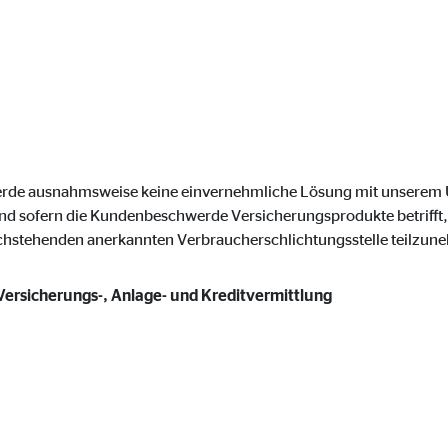
gle_maps
le Ireland Ltd.
inden von interaktiven Google Karten
Monate
werde ausnahmsweise keine einvernehmliche Lösung mit unsere
td.
nd sofern die Kundenbeschwerde Versicherungsprodukte betrifft, 
tube
achstehenden anerkannten Verbraucherschlichtungsstelle teilzun
le Ireland Ltd.
 Versicherungs-, Anlage- und Kreditvermittlung
inden von Videos
Monate
utions Inc.