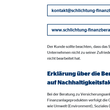
Name:
jwpl
Anbieter:
kontakt@schlichtung-finanz
Long
Zweck:
Einb
Cookie Laufzeit:
24 
www.schlichtung-finanzber
ProvenExpert | Empfänger: OVB, Expert Sys
Der Kunde sollte beachten, dass das
Unternehmen nicht zu seiner Zufried
Name:
prov
nicht bearbeitet hat.
Anbieter:
Expe
Zweck:
Dars
Erklärung über die Be
Cookie Laufzeit:
30 
auf Nachhaltigkeitsfa
Bei der Beratung zu Versicherungsa
Vimeo
Finanzanlageprodukten verfolgt die 
wie Umwelt (Environment), Soziales
Name:
vime