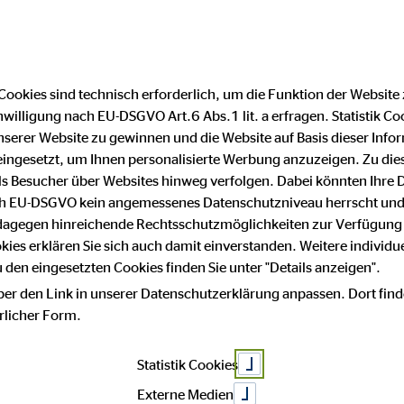
Cookies sind technisch erforderlich, um die Funktion der Website
nwilligung nach EU-DSGVO Art.6 Abs.1 lit. a erfragen. Statistik Co
m
serer Website zu gewinnen und die Website auf Basis dieser Infor
eingesetzt, um Ihnen personalisierte Werbung anzuzeigen. Zu di
 als Besucher über Websites hinweg verfolgen. Dabei könnten Ihre 
ach EU-DSGVO kein angemessenes Datenschutzniveau herrscht und
 von:
 dagegen hinreichende Rechtsschutzmöglichkeiten zur Verfügung 
okies erklären Sie sich auch damit einverstanden. Weitere individue
ensberatung AG
den eingesetzten Cookies finden Sie unter "Details anzeigen".
ber den Link in unserer Datenschutzerklärung anpassen. Dort find
hrlicher Form.
Statistik Cookies
Externe Medien