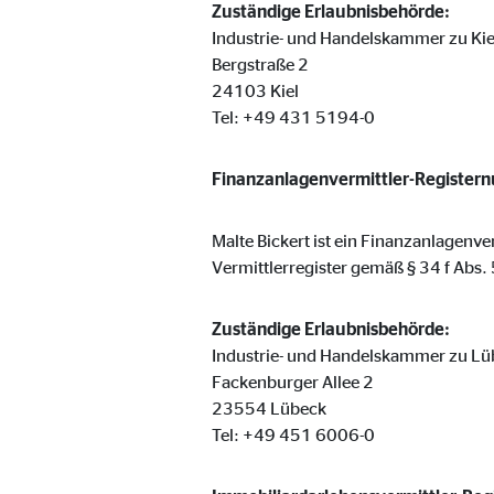
Zuständige Erlaubnisbehörde:
Cookie Laufzeit:
Brow
Industrie- und Handelskammer zu Kie
Bergstraße 2
24103 Kiel
Einverständnis Cookie | Empfänger: OVB
Tel: +49 431 5194-0
Name:
cook
Finanzanlagenvermittler-Register
Anbieter:
min
Zweck:
Spei
Malte Bickert ist ein Finanzanlagenv
Cookie Laufzeit:
1 Ja
Vermittlerregister gemäß § 34 f Abs
Zuständige Erlaubnisbehörde:
Statistik Cookies
Industrie- und Handelskammer zu Lü
Fackenburger Allee 2
Statistik Cookies erfassen Informationen anonym. D
23554 Lübeck
Tel: +49 451 6006-0
Google Analytics | Empfänger: OVB, Google I