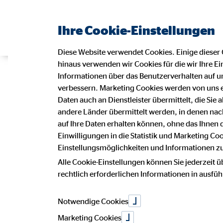
Ihre Cookie-Einstellungen
Diese Website verwendet Cookies. Einige dieser 
hinaus verwenden wir Cookies für die wir Ihre Ei
Impressu
Informationen über das Benutzerverhalten auf un
verbessern. Marketing Cookies werden von uns 
Daten auch an Dienstleister übermittelt, die Sie
andere Länder übermittelt werden, in denen n
Dieser Internetauftritt ist ein Angebot
auf Ihre Daten erhalten können, ohne das Ihnen
Malte Bickert
Einwilligungen in die Statistik und Marketing Co
Bezirksdirektor für die OVB Vermög
Einstellungsmöglichkeiten und Informationen zu 
An der Trave 156
23795 Bad Segeberg
Alle Cookie-Einstellungen können Sie jederzeit ü
rechtlich erforderlichen Informationen in ausfü
Telefon: +49 (4551) 5142560
Notwendige Cookies
Telefax: +49 4551 5319 838
Mail:
malte.bickert@ovb.de
Marketing Cookies