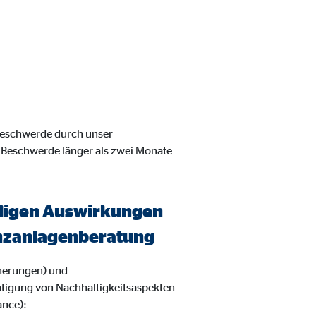
 Beschwerde durch unser
 Beschwerde länger als zwei Monate
eiligen Auswirkungen
nanzanlagenberatung
herungen) und
htigung von Nachhaltigkeitsaspekten
ance):