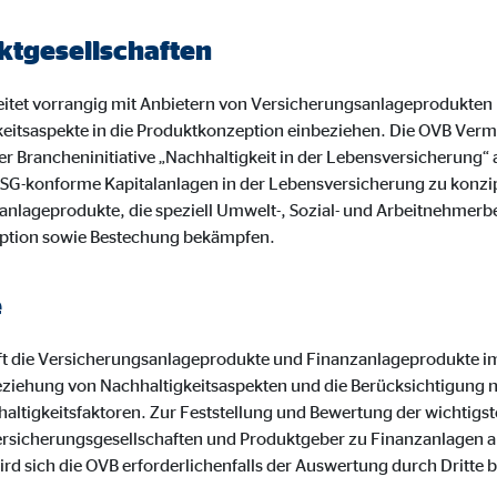
o.com, Inc.
tgesellschaften
inden von Videos
tet vorrangig mit Anbietern von Versicherungsanlageprodukten
Monate
keitsaspekte in die Produktkonzeption einbeziehen. Die OVB Ve
r Brancheninitiative „Nachhaltigkeit in der Lebensversicherung“
 es, ESG-konforme Kapitalanlagen in der Lebensversicherung zu konz
anlageprodukte, die speziell Umwelt-, Sozial- und Arbeitnehmerb
ption sowie Bestechung bekämpfen.
e
t die Versicherungsanlageprodukte und Finanzanlageprodukte i
ziehung von Nachhaltigkeitsaspekten und die Berücksichtigung 
altigkeitsfaktoren. Zur Feststellung und Bewertung der wichtigst
rsicherungsgesellschaften und Produktgeber zu Finanzanlagen a
ird sich die OVB erforderlichenfalls der Auswertung durch Dritte 