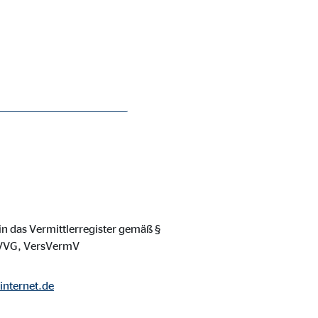
Berater Malte
ie Deaktivierung kann die
 in das Vermittlerregister gemäß §
8 VVG, VersVermV
internet.de