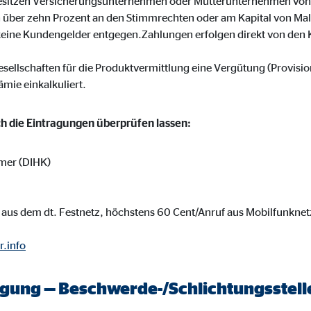
sitzen Versicherungsunternehmen oder Mutterunternehmen von
onate
on über zehn Prozent an den Stimmrechten oder am Kapital von Mal
keine Kundengelder entgegen.Zahlungen erfolgen direkt von den 
gesellschaften für die Produktvermittlung eine Vergütung (Provisi
ämie einkalkuliert.
 C
orm A/S
ich die Eintragungen überprüfen lassen:
campaign
mer (DIHK)
onate
aus dem dt. Festnetz, höchstens 60 Cent/Anruf aus Mobilfunknet
eim Besuch unserer Webseite standardmäßig blockiert. Durch das Akzepti
r.info
r Daten an Dienste in datenschutzrechtlich sogenannten Drittländern durch 
legung — Beschwerde-/Schlichtungsstell
nd Ltd.