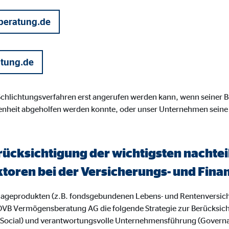
ayer
beratung.de
Tail Ad Solutions Inc.
inden von Videos
Monate
atung.de
tems AG
 Schlichtungsverfahren erst angerufen werden kann, wenn seiner
enheit abgeholfen werden konnte, oder unser Unternehmen seine
enexpert
rt Systems AG
tellung des Bewertungssiegel
rücksichtigung der wichtigsten nacht
Tage
ktoren bei der Versicherungs- und Fi
nlageprodukten (z.B. fondsgebundenen Lebens- und Rentenversic
OVB Vermögensberatung AG die folgende Strategie zur Berücksic
 (Social) und verantwortungsvolle Unternehmensführung (Govern
oplayer