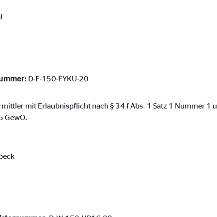
ser-Sitzung
l
ie_consent_v2
nummer:
D-F-150-FYKU-20
dshape
chern Ihrer Einwilligungen
ermittler mit Erlaubnispflicht nach § 34 f Abs. 1 Satz 1 Nummer 1
hr
. 5 GewO.
beck
iese Informationen helfen uns zu verstehen, wie unsere Besucher unsere W
reland Ltd.