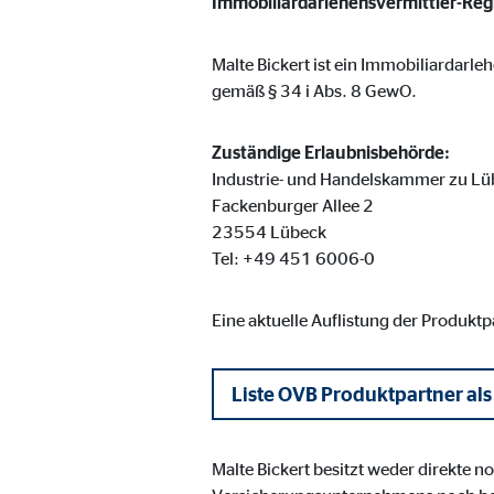
Immobiliardarlehensvermittler-Re
Name:
_ga,
Anbieter:
Goog
Malte Bickert ist ein Immobiliardarle
Zweck:
gemäß § 34 i Abs. 8 GewO.
Erhe
Cookie Laufzeit:
bis 
Zuständige Erlaubnisbehörde:
Industrie- und Handelskammer zu Lü
Fackenburger Allee 2
Marketing Cookies
23554 Lübeck
Marketing Cookies werden eingesetzt, um personalis
Tel: +49 451 6006-0
Besucher über die Websites hinweg verfolgen.
Eine aktuelle Auflistung der Produkt
Facebook Pixel | Empfänger: OVB, Facebook 
Liste OVB Produktpartner als
Name:
_fbp
Anbieter:
Face
Malte Bickert besitzt weder direkte 
Zweck:
Verk