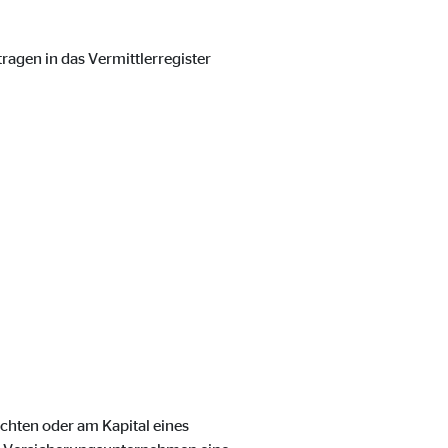
tragen in das Vermittlerregister
ter übermittelt, die die
echten oder am Kapital eines