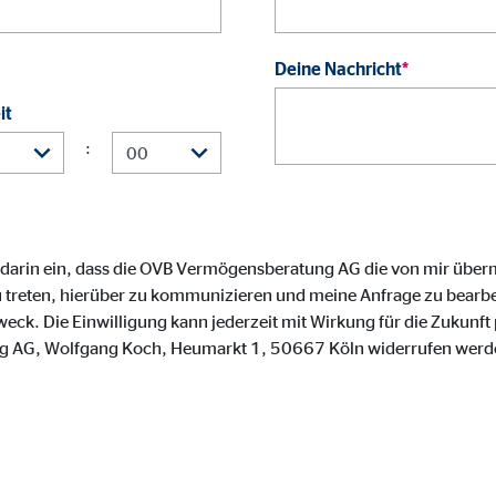
onate
Deine Nachricht
*
it
 C
:
orm A/S
campaign
onate
 darin ein, dass die OVB Vermögensberatung AG die von mir über
 treten, hierüber zu kommunizieren und meine Anfrage zu bearbei
. Die Einwilligung kann jederzeit mit Wirkung für die Zukunft 
 AG, Wolfgang Koch, Heumarkt 1, 50667 Köln widerrufen werd
eim Besuch unserer Webseite standardmäßig blockiert. Durch das Akzepti
r Daten an Dienste in datenschutzrechtlich sogenannten Drittländern durch 
nd Ltd.