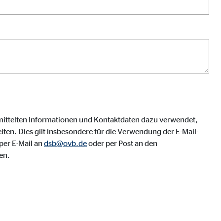
mittelten Informationen und Kontaktdaten dazu verwendet,
ten. Dies gilt insbesondere für die Verwendung der E-Mail-
per E-Mail an
dsb@ovb.de
oder per Post an den
en.
eren von externen Medien
den Anbieter ein.