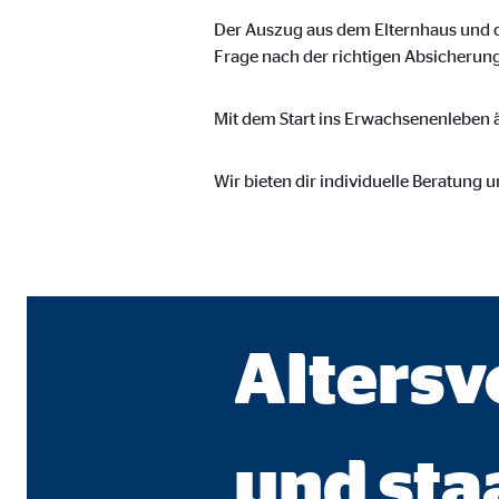
Cookie Laufzeit:
Brow
Der Auszug aus dem Elternhaus und d
Frage nach der richtigen Absicherung
Einverständnis Cookie | Empfänger: OVB
Mit dem Start ins Erwachsenenleben ä
Name:
cook
Wir bieten dir individuelle Beratung 
Anbieter:
min
Zweck:
Spei
Cookie Laufzeit:
1 Ja
Altersv
Statistik Cookies
Statistik Cookies erfassen Informationen anonym. D
und sta
Google Analytics | Empfänger: OVB, Google I