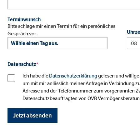
Cookie Laufzeit:
3 M
Terminwunsch
Adform | Empfänger: OVB, Adform A/S
Bitte schlage mir einen Termin für ein persönliches
Uhrze
Gespräch vor.
Name:
uid,
Anbieter:
Adf
Zweck:
ad 
Datenschutz
*
Cookie Laufzeit:
2 M
Ich habe die
Datenschutzerklärung
gelesen und willige
um mit mir anlässlich meiner Anfrage in Verbindung zu
Adresse und der Telefonnummer zum vorgenannten Zweck
Externe Medien
Datenschutzbeauftragten von OVB Vermögensberatung
Inhalte von Video- und Kartenplattformen werden b
willigen Sie auch in die mögliche Übermittlung Ihre
Jetzt absenden
Google Maps | Empfänger: OVB, Google Irela