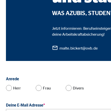
Name:
_ga,
Anbieter:
Goog
WAS AZUBIS, STUDE
Zweck:
Erhe
Jetzt informieren: Berufseinsteige
Cookie Laufzeit:
bis 
deine Arbeitskraftabsicherung!
malte.bickert@ovb.de
Marketing Cookies
Marketing Cookies werden eingesetzt, um personalis
Besucher über die Websites hinweg verfolgen.
Facebook Pixel | Empfänger: OVB, Facebook 
Anrede
Herr
Frau
Divers
Name:
_fbp
Anbieter:
Face
Deine E-Mail Adresse
*
Zweck:
Verk