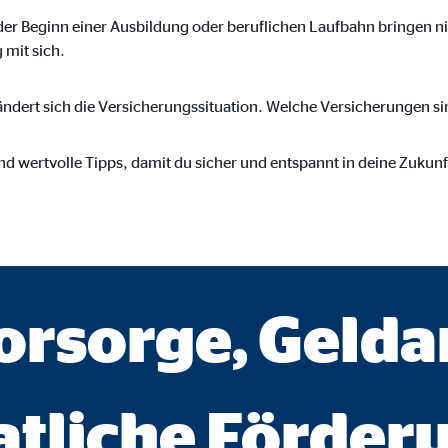
ser-Sitzung
er Beginn einer Ausbildung oder beruflichen Laufbahn bringen ni
 mit sich.
ndert sich die Versicherungssituation. Welche Versicherungen sind
ie_consent_v2
und wertvolle Tipps, damit du sicher und entspannt in deine Zukunf
dshape
chern Ihrer Einwilligungen
hr
orsorge, Gelda
iese Informationen helfen uns zu verstehen, wie unsere Besucher unsere W
atliche Förder
reland Ltd.