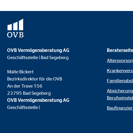
Name:
goo
Anbieter:
Goog
Zweck:
Einb
Cookie Laufzeit:
24 
OVB Vermögensberatung AG
Beraterseit
Geschäftsstelle | Bad Segeberg
YouTube | Empfänger: OVB, Google Ireland L
Altersvorsor
Krankenvers
Name:
you
Malte Bickert
Bezirksdirektor für die OVB
Familienabs
Anbieter:
Goog
An der Trave 156
Absicherunge
Zweck:
Einb
23795 Bad Segeberg
Berufseinste
OVB Vermögensberatung AG
Cookie Laufzeit:
24 
Geschäftsstelle |
Baufinanzie
JW Player | Empfänger: OVB, Long Tail Ad Sol