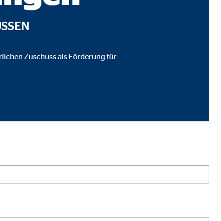
ÜSSEN
hrlichen Zuschuss als Förderung für
ter übermittelt, die die