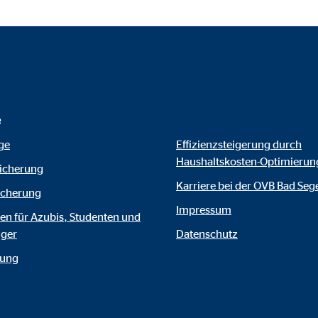
gle_maps
le Ireland Ltd.
inden von interaktiven Google Karten
Monate
e
td.
ge
Effizienzsteigerung durch
Haushaltskosten-Optimierun
icherung
tube
Karriere bei der OVB Bad Se
icherung
le Ireland Ltd.
Impressum
n für Azubis, Studenten und
inden von Videos
iger
Datenschutz
Monate
rung
utions Inc.