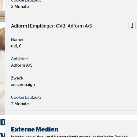
3 Monate
Adform | Empfänger: OVB, Adform A/S
Name:
uid, C
Anbieter:
Adform A/S
Zweck:
ad campaign
Cookie Laufzeit:
2 Monate
Du willst eine berufliche
Externe Medien
Veränderung? Starte deine
Inhalte von Video- und Kartenplattformen werden beim Besuch