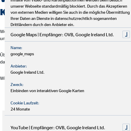
unserer Webseite standardmäßig blockiert. Durch das Akzeptieren
Karriere bei uns!
von externen Medien willigen Sie auch in die mögliche Übermittlung
Ihrer Daten an Dienste in datenschutzrechtlich sogenannten
Drittländern durch den Anbieter ein.
Wenn du diese Fragen mit „Ja“ beantwortest, bewirb dich jetzt
Google Maps | Empfänger: OVB, Google Ireland Ltd.
und starte mit uns durch!
Name:
google_maps
Über den Link findest du alle Infos zur Karriere bei der OVB sowie
das Bewerbungsformular – einfach ausfüllen und loslegen.
Anbieter:
Google Ireland Ltd.
Wir freuen uns auf deine Bewerbung!
Zweck:
Einbinden von interaktiven Google Karten
mehr Information
Cookie Laufzeit:
24 Monate
YouTube | Empfänger: OVB, Google Ireland Ltd.