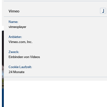
Kontaktformular – wir freuen uns auf dich!
Vimeo
Finde hier deinen richtigen Ansprechpartner!
Name:
vimeoplayer
Anbieter:
Vimeo.com, Inc.
Zweck:
Einbinden von Videos
Cookie Laufzeit:
24 Monate
Zukunft der Altersvorsorge
in Deutschland: