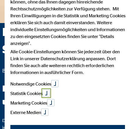
können, ohne das Ihnen dagegen hinreichende
Rechtsschutzmöglichkeiten zur Verfügung stehen. Mit
Ihren Einwilligungen in die Statistik und Marketing Cookies
erklären Sie sich auch damit einverstanden. Weitere
Malte Bickert — Bad
individuelle Einstellungsmöglichkeiten und Informationen
zu den eingesetzten Cookies finden Sie unter "Details
anzeigen".
Segeberg
Alle Cookie-Einstellungen können Sie jederzeit über den
Link in unserer Datenschutzerklärung anpassen. Dort
finden Sie auch alle weiteren rechtlich erforderlichen
Bezirksdirektor für die OVB Vermögensberatung AG
Informationen in ausführlicher Form.
Notwendige Cookies
Fachchinesisch wirst du bei
Statistik Cookies
uns nicht hören.
Marketing Cookies
Externe Medien
Das Wichtigste an einer guten Finanzberatung ist, dass du
jeden Schritt verstehst. Deshalb erklären wir dir genau, warum