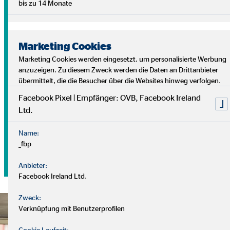
bis zu 14 Monate
Erhöhe deine finanzielle
Freiheit durch optimierte
Marketing Cookies
Marketing Cookies werden eingesetzt, um personalisierte Werbung
Haushaltskosten.
anzuzeigen. Zu diesem Zweck werden die Daten an Drittanbieter
übermittelt, die die Besucher über die Websites hinweg verfolgen.
Facebook Pixel | Empfänger: OVB, Facebook Ireland
Alltagssparen leicht gemacht – mehr finanzielle Freiheit
Ltd.
durch einfache Haushaltsoptimierung.
Name:
_fbp
zu den Sparstrategien und
Optimierungsrechnern
Anbieter:
Facebook Ireland Ltd.
Zweck:
Verknüpfung mit Benutzerprofilen
Cookie Laufzeit: