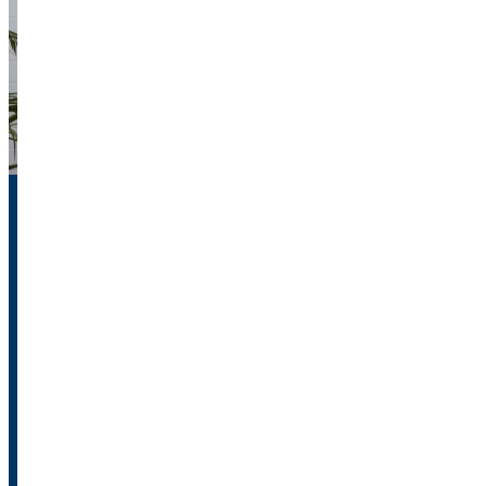
Krankenversicherung in
Deutschland:
GESETZLICH ODER PRIVAT?
Welche Krankenversicherung passt am besten zu dir? In
Deutschland hast du die Wahl zwischen der gesetzlichen und
der privaten Krankenversicherung – doch welche ist die
richtige für deine Bedürfnisse? Auf dieser Seite erfährst du
alle wichtigen Unterschiede, Vorteile und