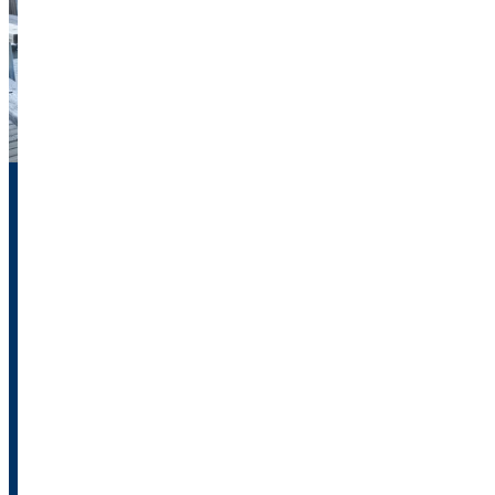
Erste eigene Wohnung:
WICHTIGE VERSICHERUNGEN FÜR
DEINEN START INS
ERWACHSENENLEBEN
Der Umzug in die erste eigene Wohnung ist ein aufregender
Schritt – doch neben Möbeln und Dekoration darf die richtige
Absicherung nicht fehlen. Welche Versicherungen sind für
den Start ins Erwachsenenleben wirklich wichtig? Wir zeigen
dir, wie du finanziell abgesichert in deinen neuen