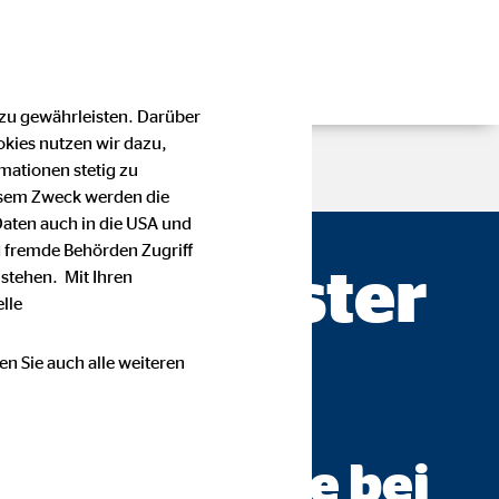
 zu gewährleisten. Darüber
okies nutzen wir dazu,
mationen stetig zu
esem Zweck werden die
Daten auch in die USA und
 fremde Behörden Zugriff
mp — Wilster
stehen. Mit Ihren
lle
en Sie auch alle weiteren
ratung AG
ch werden Sie bei