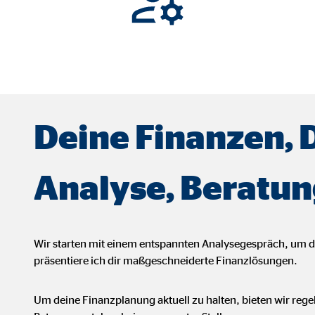
ser-Sitzung
ie_consent_v2
dshape
Deine Finanzen, 
chern Ihrer Einwilligungen
hr
Analyse, Beratun
Wir starten mit einem entspannten Analysegespräch, um 
iese Informationen helfen uns zu verstehen, wie unsere Besucher unsere W
präsentiere ich dir maßgeschneiderte Finanzlösungen.
reland Ltd.
Um deine Finanzplanung aktuell zu halten, bieten wir reg