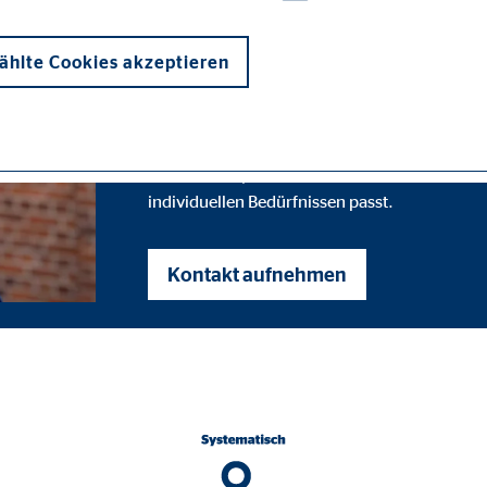
mir nicht hör
hlte Cookies akzeptieren
Das Wichtigste an einer guten Finanzberatung 
bis ins Detail, warum ich eine bestimmte Fin
individuellen Bedürfnissen passt.
onen und sind für die einwandfreie Funktion der Website erforderlich. D
Kontakt aufnehmen
ypo_user
3 Association
cherung von Benutzereinstellungen