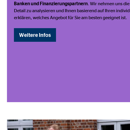
Name:
jwpl
Banken und Finanzierungspartnern
. Wir nehmen uns die
Detail zu analysieren und Ihnen basierend auf Ihren indivi
Anbieter:
Long
erklären, welches Angebot für Sie am besten geeignet ist.
Zweck:
Einb
Cookie Laufzeit:
24 
Weitere Infos
ProvenExpert | Empfänger: OVB, Expert Sys
Name:
prov
Anbieter:
Expe
Zweck:
Dars
Cookie Laufzeit:
30 
Vimeo
Name:
vime