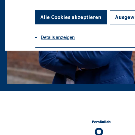
Alle Cookies akzeptieren
Ausgewä
Details anzeigen
Impressum
Datenschutz
|
Notwendige Cookies
Notwendige Cookies ermöglichen grundlegende Funkti
Funktion der Webseite einschränken.
Benutzereinstellungen | Empfänger: OVB
Name:
fe_t
Anbieter:
TYPO
Zweck:
Spei