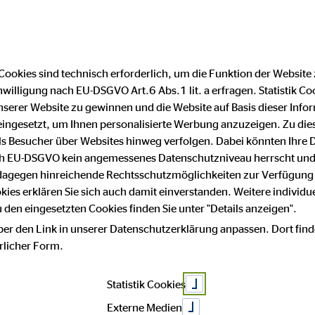
Cookies sind technisch erforderlich, um die Funktion der Website
nwilligung nach EU-DSGVO Art.6 Abs.1 lit. a erfragen. Statistik Co
aufinanzierung
Impressum
Datenschutz
serer Website zu gewinnen und die Website auf Basis dieser Infor
eingesetzt, um Ihnen personalisierte Werbung anzuzeigen. Zu di
 als Besucher über Websites hinweg verfolgen. Dabei könnten Ihre 
ach EU-DSGVO kein angemessenes Datenschutzniveau herrscht und
Sascha Pu
 dagegen hinreichende Rechtsschutzmöglichkeiten zur Verfügung 
okies erklären Sie sich auch damit einverstanden. Weitere individue
den eingesetzten Cookies finden Sie unter "Details anzeigen".
ber den Link in unserer Datenschutzerklärung anpassen. Dort find
hrlicher Form.
Bezirksleiter für die OVB Vermögensbe
Statistik Cookies
Fachchinesis
Externe Medien