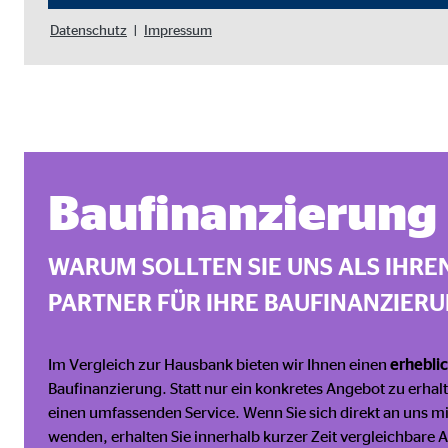
Name:
goo
Datenschutz
|
Impressum
Anbieter:
Goog
Zweck:
Einb
Cookie Laufzeit:
24 
YouTube | Empfänger: OVB, Google Ireland L
Baufinanzierung
Name:
you
WARUM SOLLTEN SIE UNS ALS IHRE
Anbieter:
Goog
PARTNER FÜR IHRE BAUFINANZIER
Zweck:
Einb
Cookie Laufzeit:
24 
Im Vergleich zur Hausbank bieten wir Ihnen einen
erhebli
Baufinanzierung. Statt nur ein konkretes Angebot zu erhal
JW Player | Empfänger: OVB, Long Tail Ad Sol
einen umfassenden Service. Wenn Sie sich direkt an uns mi
wenden, erhalten Sie innerhalb kurzer Zeit vergleichbare