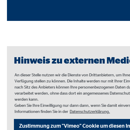
Cookie Laufzeit:
3 M
Adform | Empfänger: OVB, Adform A/S
Name:
uid,
Anbieter:
Adf
Zweck:
ad 
Hinweis zu externen Med
Cookie Laufzeit:
2 M
An dieser Stelle nutzen wir die Dienste von Drittanbietern, um Ih
Verfügung stellen zu können. Die Inhalte werden nur mit Ihrer Ein
nach Sitz des Anbieters können Ihre personenbezogenen Daten dab
Externe Medien
verarbeitet werden, ohne dass dort ein angemessenes Datenschut
Inhalte von Video- und Kartenplattformen werden b
werden kann.
willigen Sie auch in die mögliche Übermittlung Ihre
Geben Sie Ihre Einwilligung nur dann dann, wenn Sie damit einver
Informationen finden Sie in der
Datenschutzerklärung.
Google Maps | Empfänger: OVB, Google Irela
Zustimmung zum "Vimeo" Cookie um diesen In