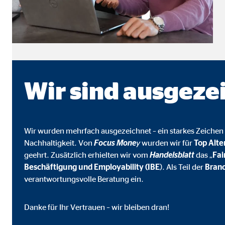
Name:
_ga,
Anbieter:
Goog
Zweck:
Erhe
Cookie Laufzeit:
bis 
Wir sind ausgeze
Marketing Cookies
Marketing Cookies werden eingesetzt, um personalis
Besucher über die Websites hinweg verfolgen.
Wir wurden mehrfach ausgezeichnet – ein starkes Zeichen 
Nachhaltigkeit. Von
Focus Mone
y
wurden wir für
Top Alte
geehrt. Zusätzlich erhielten wir vom
Handelsblatt
das „
Fa
Facebook Pixel | Empfänger: OVB, Facebook 
Beschäftigung und Employability (IBE
). Als Teil der
Branc
verantwortungsvolle Beratung ein.
Name:
_fbp
Anbieter:
Face
Danke für Ihr Vertrauen – wir bleiben dran!
Zweck:
Verk