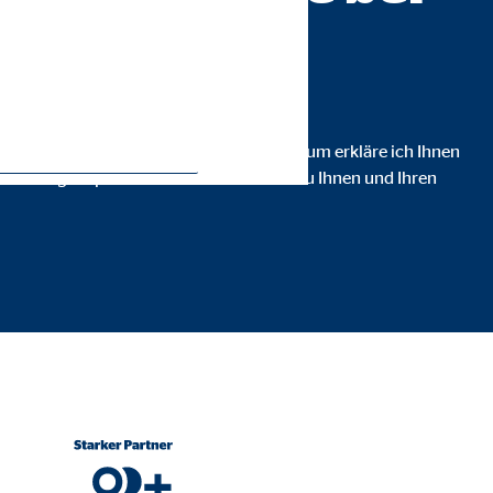
en.
ist, dass Sie jeden Schritt verstehen. Darum erkläre ich Ihnen
anzlösung empfehle und inwiefern diese zu Ihnen und Ihren
ie Deaktivierung kann die