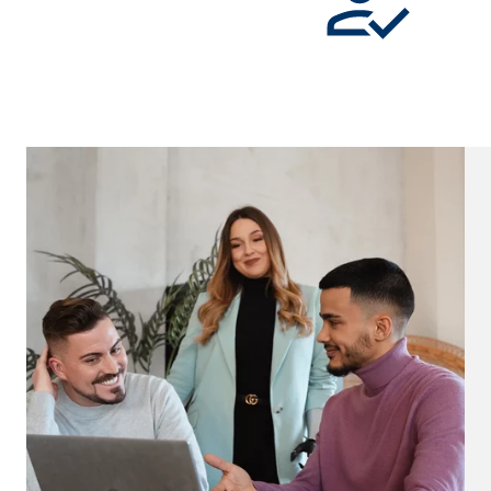
Cookie Laufzeit:
Brow
Einverständnis Cookie | Empfänger: OVB
Name:
cook
Anbieter:
min
Zweck:
Spei
Cookie Laufzeit:
1 Ja
Statistik Cookies
Statistik Cookies erfassen Informationen anonym. D
Google Analytics | Empfänger: OVB, Google I