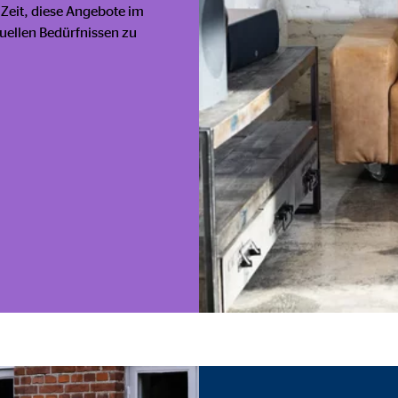
ayer
 Zeit, diese Angebote im
duellen Bedürfnissen zu
Tail Ad Solutions Inc.
inden von Videos
Monate
tems AG
enexpert
rt Systems AG
tellung des Bewertungssiegel
Tage
oplayer