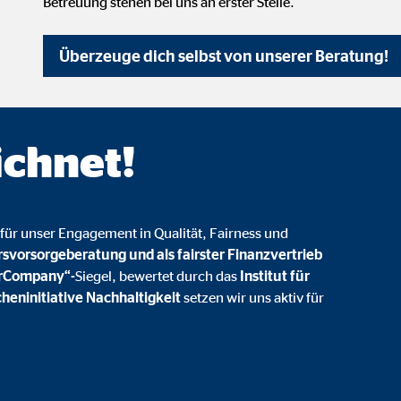
Betreuung stehen bei uns an erster Stelle.
 _gat_UA-41411249-1, _gid
le Ireland Ltd.
Überzeuge dich selbst von unserer Beratung!
bung von Statistiken zur Website-Nutzung
zu 14 Monate
ichnet!
ierte Werbung anzuzeigen. Zu diesem Zweck werden die Daten an Drittanbie
für unser Engagement in Qualität, Fairness und
rsvorsorgeberatung und als fairster Finanzvertrieb
irCompany“-
Siegel, bewertet durch das
Institut für
Ireland Ltd.
heninitiative Nachhaltigkeit
setzen wir uns aktiv für
book Ireland Ltd.
nüpfung mit Benutzerprofilen