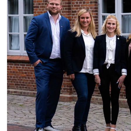
Anbieter:
Vime
Zweck:
Einb
Cookie Laufzeit:
24 