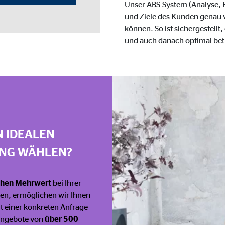
Unser ABS-System (Analyse, Be
gle_maps
und Ziele des Kunden genau
können. So ist sichergestel
le Ireland Ltd.
und auch danach optimal bet
inden von interaktiven Google Karten
Monate
td.
tube
N IDEALEN
le Ireland Ltd.
UNG WÄHLEN?
inden von Videos
Monate
chen Mehrwert
bei Ihrer
ten, ermöglichen wir Ihnen
utions Inc.
t einer konkreten Anfrage
 Angebote von
über 500