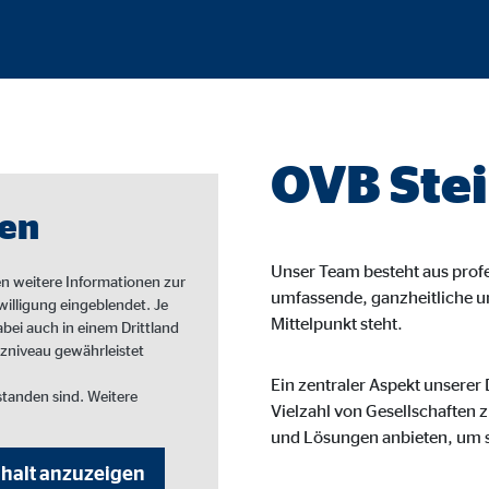
onate
 C
OVB Ste
orm A/S
campaign
ien
onate
Unser Team besteht aus prof
nen weitere Informationen zur
umfassende, ganzheitliche un
willigung eingeblendet. Je
Mittelpunkt steht.
ei auch in einem Drittland
zniveau gewährleistet
eim Besuch unserer Webseite standardmäßig blockiert. Durch das Akzepti
Ein zentraler Aspekt unserer
r Daten an Dienste in datenschutzrechtlich sogenannten Drittländern durch 
standen sind. Weitere
Vielzahl von Gesellschaften 
und Lösungen anbieten, um si
nd Ltd.
halt anzuzeigen