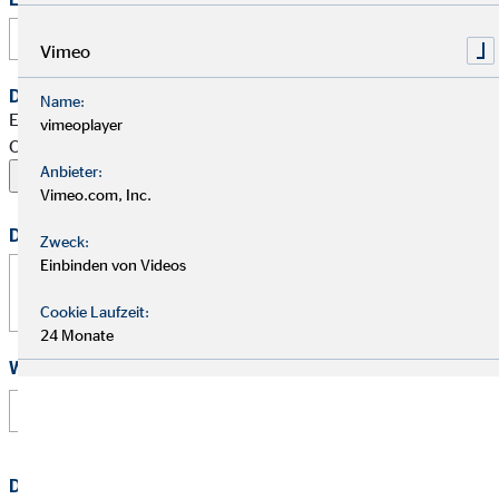
Vimeo
Dein Begleitschreiben
Name:
Erlaubte Formate: PDF, Word, ZIP, OpenOffice,
vimeoplayer
OpenDocument, JPG, PNG, BMP | Maximal 20 MB
Anbieter:
Vimeo.com, Inc.
Deine Nachricht
Zweck:
Einbinden von Videos
Cookie Laufzeit:
24 Monate
Wie hast Du von uns erfahren?
Datenschutz
*