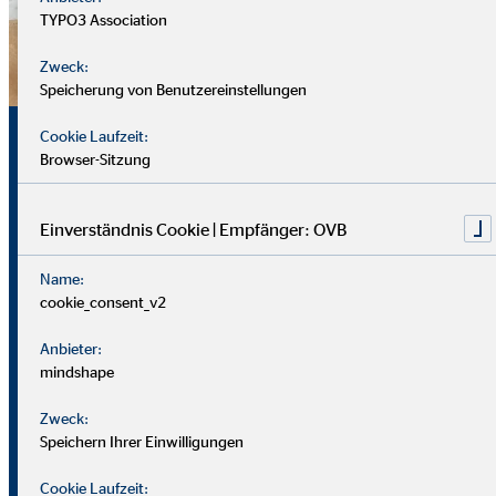
TYPO3 Association
Zweck:
Speicherung von Benutzereinstellungen
Sicherheit, Chancen und
Cookie Laufzeit:
Browser-Sitzung
echte Perspektiven
Einverständnis Cookie | Empfänger: OVB
Für uns zählt nicht dein Lebenslauf, sondern wer du bist und
Name:
was du erreichen möchtest. Wichtiger sind deine
cookie_consent_v2
zwischenmenschlichen und persönlichen Stärken.
Anbieter:
Du solltest offen, kontaktfreudig und freundlich auftreten
mindshape
und klar kommunizieren können. Empathie hilft dir, dich in
Zweck:
Kund*innen hineinzuversetzen.
Speichern Ihrer Einwilligungen
Als Berater
in brauchst du zudem eine gute Struktur, den
Cookie Laufzeit: