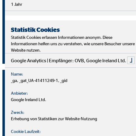
Überblick im Arbeitsalltag sowie analytische Fähigkeiten,
1 Jahr
um die Ziele deiner Kund
innen richtig zu verstehen und
passende Lösungen zu finden.
Statistik Cookies
Starte auch du als OVB Finanzberater*in durch!
Statistik Cookies erfassen Informationen anonym. Diese
Informationen helfen uns zu verstehen, wie unsere Besucher unsere
Website nutzen.
Jetzt klicken und bewerben!
Google Analytics | Empfänger: OVB, Google Ireland Ltd.
Name:
_ga, _gat_UA-41411249-1, _gid
Anbieter:
Google Ireland Ltd.
Zweck:
Erhebung von Statistiken zur Website-Nutzung
Cookie Laufzeit: