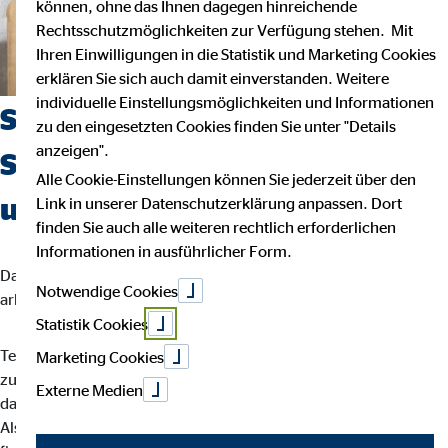
können, ohne das Ihnen dagegen hinreichende
Rechtsschutzmöglichkeiten zur Verfügung stehen. Mit
Ihren Einwilligungen in die Statistik und Marketing Cookies
erklären Sie sich auch damit einverstanden. Weitere
individuelle Einstellungsmöglichkeiten und Informationen
Suchst du einen Job, der
zu den eingesetzten Cookies finden Sie unter "Details
anzeigen".
Sicherheit, Selbstbestimmung
Alle Cookie-Einstellungen können Sie jederzeit über den
und Flexibilität vereint?
Link in unserer Datenschutzerklärung anpassen. Dort
finden Sie auch alle weiteren rechtlich erforderlichen
Informationen in ausführlicher Form.
Dann bist du bei uns richtig. Wir glauben, dass man am besten
Notwendige Cookies
arbeitet, wenn man seinem eigenen Rhythmus folgt.
Statistik Cookies
Teamarbeit und intensiver Austausch sind für uns der Schlüssel
Marketing Cookies
zu besten Ergebnissen. Dein Arbeitsalltag ist abwechslungsreich,
Externe Medien
da jede Kundin und jeder Kunde individuelle Lösungen braucht.
Als OVB-Berater*in unterstützt du deine Kund*innen bei