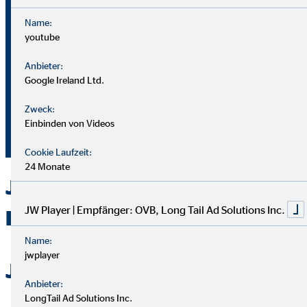
Name:
youtube
Bei OVB gibt es keine Grenzen: Unser Karriereplan bietet
gleiche Chancen für alle.
Anbieter:
Google Ireland Ltd.
Du durchläufst einen strukturierten Plan mit
Zweck:
Aufstiegsmöglichkeiten durch Ausbildung und Praxis.
Einbinden von Videos
Unterstützung bekommst du von deinem Team und deiner
Führungskraft.
Cookie Laufzeit:
24 Monate
Jetzt bei OVB in Wiehl als
JW Player | Empfänger: OVB, Long Tail Ad Solutions Inc.
Berater durchstarten
Name:
jwplayer
Jetzt bewerben
Anbieter:
LongTail Ad Solutions Inc.