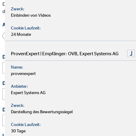
Die mit * gekennzeichneten Felder müssen ausgefüllt werden,
Zweck:
damit wir Deine Bewerbung bearbeiten können.
Einbinden von Videos
Anrede
Cookie Laufzeit:
24 Monate
Herr
Frau
Divers
ProvenExpert | Empfänger: OVB, Expert Systems AG
Dein vollständiger Name
*
Name:
provenexpert
Deine E-Mail Adresse
*
Anbieter:
Expert Systems AG
Zweck:
Deine Telefonnummer
Darstellung des Bewertungssiegel
Cookie Laufzeit:
30 Tage
Link zu Deinem Business-Profil (Xing / LinkedIn / andere)