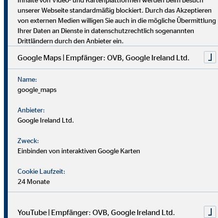
dich umfassend vor. Uniabsolvent*innen wenden bei uns ihr
unserer Webseite standardmäßig blockiert. Durch das Akzeptieren
Wissen praktisch an. Nach einer Job-Pause kannst du flexibel
von externen Medien willigen Sie auch in die mögliche Übermittlung
einsteigen, und Finanzprofis finden bei uns neue Chancen.
Ihrer Daten an Dienste in datenschutzrechtlich sogenannten
Drittländern durch den Anbieter ein.
Google Maps | Empfänger: OVB, Google Ireland Ltd.
Name:
google_maps
Anbieter:
Google Ireland Ltd.
Zweck:
Einbinden von interaktiven Google Karten
Cookie Laufzeit:
24 Monate
YouTube | Empfänger: OVB, Google Ireland Ltd.