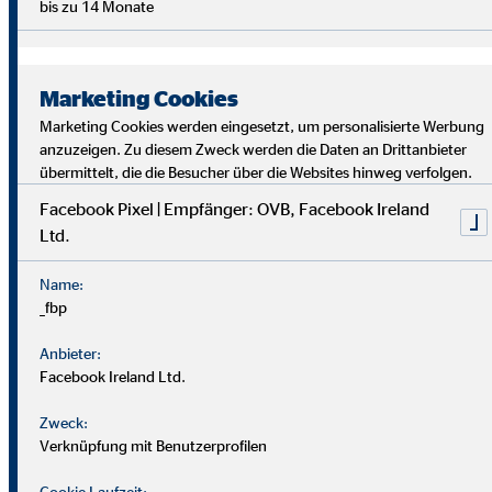
bis zu 14 Monate
Marketing Cookies
Marketing Cookies werden eingesetzt, um personalisierte Werbung
anzuzeigen. Zu diesem Zweck werden die Daten an Drittanbieter
übermittelt, die die Besucher über die Websites hinweg verfolgen.
Facebook Pixel | Empfänger: OVB, Facebook Ireland
Ltd.
Bei uns findest du Sicherheit, Selbstbestimmung und
Flexibilität. Teamarbeit und Austausch stehen im
Name:
Mittelpunkt. Dein Alltag ist vielfältig, da jede*r Kund*in
_fbp
individuelle Lösungen braucht. Als OVB-Berater*in
unterstützt du Kund*innen, die richtigen finanziellen
Anbieter:
Entscheidungen zu treffen.
Facebook Ireland Ltd.
Zweck:
Verknüpfung mit Benutzerprofilen
Cookie Laufzeit: