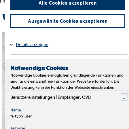
finanziellen Entscheidungen und der Erreichung ihrer Ziele.
Alle Cookies akzeptieren
Werde Teil des OVB-Teams
Ausgewählte Cookies akzeptieren
Details anzeigen
Impressum
Datenschutz
|
Notwendige Cookies
Notwendige Cookies ermöglichen grundlegende Funktionen und
sind für die einwandfreie Funktion der Website erforderlich. Die
Deaktivierung kann die Funktion der Webseite einschränken.
Benutzereinstellungen | Empfänger: OVB
Name:
fe_typo_user
Anbieter: