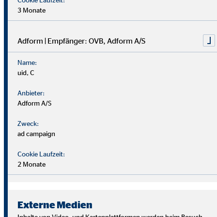
3 Monate
Adform | Empfänger: OVB, Adform A/S
Name:
uid, C
Anbieter:
Adform A/S
Zweck:
ad campaign
Cookie Laufzeit:
2 Monate
Wir suchen Persönlichkeiten mit Charakter, die aus dem
Rahmen fallen.
Externe Medien
Du musst kein Finanzprofi sein – unsere Ausbildung bereitet
Inhalte von Video- und Kartenplattformen werden beim Besuch