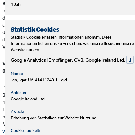
Kundengelder / Zuwendungen
Christoph Moschitz nimmt
1 Jahr
keine Kundengelder entgegen.Zahlungen erfolgen direkt von
den Kunden an die jeweiligen Produktgeber.
Christoph Moschitz erhält von den Partnergesellschaften für
Statistik Cookies
die Produktvermittlung eine Vergütung (Provisionszahlung),
Statistik Cookies erfassen Informationen anonym. Diese
die einbehalten werden darf. Diese ist in der
Informationen helfen uns zu verstehen, wie unsere Besucher unsere
Versicherungsprämie einkalkuliert.
Website nutzen.
Google Analytics | Empfänger: OVB, Google Ireland Ltd.
Vermittler-Registerstelle, bei der sich die Eintragungen
überprüfen lassen:
Name:
_ga, _gat_UA-41411249-1, _gid
Deutsche Industrie- und Handelskammer (DIHK)
Anbieter:
Breite Straße 29
Google Ireland Ltd.
10178 Berlin
Tel. 0180 / 6005850 (20 Cent/Anruf aus dem dt. Festnetz,
Zweck:
höchstens 60 Cent/Anruf aus Mobilfunknetzen)
Erhebung von Statistiken zur Website-Nutzung
Mail
info@dihk.de
Cookie Laufzeit:
www.dihk.de
,
www.vermittlerregister.info