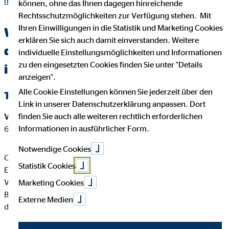
moschitz.html
können, ohne das Ihnen dagegen hinreichende
Rechtsschutzmöglichkeiten zur Verfügung stehen. Mit
Ihren Einwilligungen in die Statistik und Marketing Cookies
Wichtige Kundeninformationen über
erklären Sie sich auch damit einverstanden. Weitere
den OVB Berater Christoph Moschitz
individuelle Einstellungsmöglichkeiten und Informationen
zu den eingesetzten Cookies finden Sie unter "Details
in Wiehl
anzeigen".
Alle Cookie-Einstellungen können Sie jederzeit über den
Tätigkeitsart
Link in unserer Datenschutzerklärung anpassen. Dort
finden Sie auch alle weiteren rechtlich erforderlichen
Versicherungsvermittler-Registernummer:
D-QQRF-SUDT3-
Informationen in ausführlicher Form.
64
Notwendige Cookies
Christoph Moschitz ist ein Versicherungsvertreter mit
Statistik Cookies
Erlaubnispflicht nach § 34 d Abs. 1 GewO, eingetragen in das
Vermittlerregister gemäß § 34d Abs. 10 GewO,
Marketing Cookies
Bundesrepublik Deutschland Berufsrechtliche Regelung: § 34
Externe Medien
d GewO, §§ 59 - 68 VVG, VersVermV