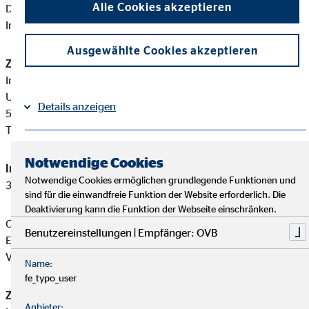
Alle Cookies akzeptieren
Diese berufsrechtlichen Regelungen können Sie auf folgender
Internetseite einsehen:
www.gesetze-im-internet.de
Ausgewählte Cookies akzeptieren
Zuständige Erlaubnisbehörde:
Industrie- und Handelskammer zu Köln
Unter Sachsenhausen 10-26
Details anzeigen
50667 Köln
Tel: +49 221 1640-0
Impressum
Datenschutz
|
Notwendige Cookies
Immobiliardarlehensvermittler-Registernummer:
D-W-142-
Notwendige Cookies ermöglichen grundlegende Funktionen und
3C22-73
sind für die einwandfreie Funktion der Website erforderlich. Die
Deaktivierung kann die Funktion der Webseite einschränken.
Christoph Moschitz ist ein Immobiliardarlehensvermittler mit
Benutzereinstellungen | Empfänger: OVB
Erlaubnispflicht nach § 34 i Abs. 1 GewO, eingetragen in das
Vermittlerregister gemäß § 34 i Abs. 8 GewO.
Name:
fe_typo_user
Zuständige Erlaubnisbehörde:
Anbieter: