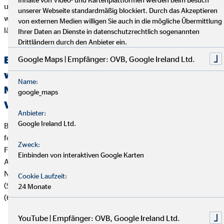
unser Unternehmen nicht zu seiner Zufriedenheit abgeholfen
unserer Webseite standardmäßig blockiert. Durch das Akzeptieren
werden konnte, oder unser Unternehmen seine Beschwerde
von externen Medien willigen Sie auch in die mögliche Übermittlung
länger als zwei Monate nicht bearbeitet hat.
Ihrer Daten an Dienste in datenschutzrechtlich sogenannten
Drittländern durch den Anbieter ein.
Erklärung über die Berücksichtigung der
Google Maps | Empfänger: OVB, Google Ireland Ltd.
wichtigsten nachteiligen Auswirkungen auf
Name:
Nachhaltigkeitsfaktoren bei der
google_maps
Versicherungs- und Finanzanlagenberatung
Anbieter:
Google Ireland Ltd.
Bei der Beratung zu Versicherungsanlageprodukten (z.B.
fondsgebundenen Lebens- und Rentenversicherungen) und
Zweck:
Finanzanlageprodukten verfolgt die OVB Vermögensberatung
Einbinden von interaktiven Google Karten
AG die folgende Strategie zur Berücksichtigung von
Nachhaltigkeitsaspekten wie Umwelt (Environment), Soziales
Cookie Laufzeit:
(Social) und verantwortungsvolle Unternehmensführung
24 Monate
(Governance):
YouTube | Empfänger: OVB, Google Ireland Ltd.