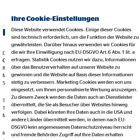
Ihre Cookie-Einstellungen
Diese Website verwendet Cookies. Einige dieser Cookies
Impressum
sind technisch erforderlich, um die Funktion der Website zu
gewährleisten. Darüber hinaus verwenden wir Cookies für
die wir Ihre Einwilligung nach EU-DSGVO Art.6 Abs.1 lit. a
Dieser Internetauftritt ist ein Angebot von:
erfragen. Statistik Cookies nutzen wir dazu, Informationen
Christoph Moschitz
über das Benutzerverhalten auf unserer Website zu
Regionaldirektor für die OVB Vermögensberatung AG
gewinnen und die Website auf Basis dieser Informationen
Mühlenfeldstr. 2a
stetig zu verbessern. Marketing Cookies werden von uns
51674 Wiehl
eingesetzt, um Ihnen personalisierte Werbung anzuzeigen.
Zu diesem Zweck werden die Daten auch an Dienstleister
Telefon: +49 (202) 496080
übermittelt, die Sie als Besucher über Websites hinweg
Telefax: +49 (121) 2662535370
verfolgen. Dabei könnten Ihre Daten auch in die USA und
Mail:
cmoschitz@ovb.de
andere Länder übermittelt werden, in denen nach EU-
DSGVO kein angemessenes Datenschutzniveau herrscht
Internet:
https://www.ovb.de/finanzberater/wiehl-christoph-
und fremde Behörden Zugriff auf Ihre Daten erhalten