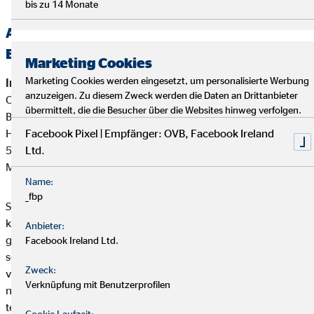
bis zu 14 Monate
Alternative Streitbeilegung —
Beschwerde-/Schlichtungsstellen
Marketing Cookies
Marketing Cookies werden eingesetzt, um personalisierte Werbung
Interne Beschwerdestelle:
anzuzeigen. Zu diesem Zweck werden die Daten an Drittanbieter
OVB Vermögensberatung AG
übermittelt, die die Besucher über die Websites hinweg verfolgen.
Bereich Außendienstbetreuung
Heumarkt 1
Facebook Pixel | Empfänger: OVB, Facebook Ireland
50667 Köln
Ltd.
Mail:
beschwerden@ovb.de
Name:
_fbp
Sofern im Falle einer Kundenbeschwerde ausnahmsweise
keine einvernehmliche Lösung mit unserem Unternehmen
Anbieter:
gefunden werden kann, ist unser Unternehmen bereit und
Facebook Ireland Ltd.
sofern die Kundenbeschwerde Versicherungsprodukte betrifft,
Zweck:
verpflichtet, an einem Streitbeilegungsverfahren vor der
Verknüpfung mit Benutzerprofilen
nachstehenden anerkannten Verbraucherschlichtungsstelle
teilzunehmen:
Cookie Laufzeit: