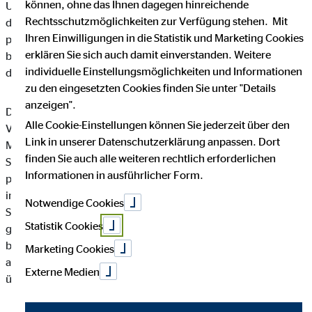
können, ohne das Ihnen dagegen hinreichende
Unternehmen die Öffentlichkeit über Art, Umfang und Zweck
Rechtsschutzmöglichkeiten zur Verfügung stehen. Mit
der von uns erhobenen, genutzten und verarbeiteten
Ihren Einwilligungen in die Statistik und Marketing Cookies
personenbezogenen Daten informieren. Ferner werden
erklären Sie sich auch damit einverstanden. Weitere
betroffene Personen mittels dieser Datenschutzerklärung über
individuelle Einstellungsmöglichkeiten und Informationen
die ihnen zustehenden Rechte aufgeklärt.
zu den eingesetzten Cookies finden Sie unter "Details
anzeigen".
Die OVB Vermögensberatung AG hat als für die Verarbeitung
Alle Cookie-Einstellungen können Sie jederzeit über den
Verantwortlicher zahlreiche technische und organisatorische
Link in unserer Datenschutzerklärung anpassen. Dort
Maßnahmen umgesetzt, um einen möglichst lückenlosen
finden Sie auch alle weiteren rechtlich erforderlichen
Schutz der über diese Internetseite verarbeiteten
Informationen in ausführlicher Form.
personenbezogenen Daten sicherzustellen. Dennoch können
internetbasierte Datenübertragungen grundsätzlich
Notwendige Cookies
Sicherheitslücken aufweisen, sodass ein absoluter Schutz nicht
Statistik Cookies
gewährleistet werden kann. Aus diesem Grund steht es jeder
betroffenen Person frei, personenbezogene Daten auch auf
Marketing Cookies
alternativen Wegen, beispielsweise telefonisch, an uns zu
Externe Medien
übermitteln.