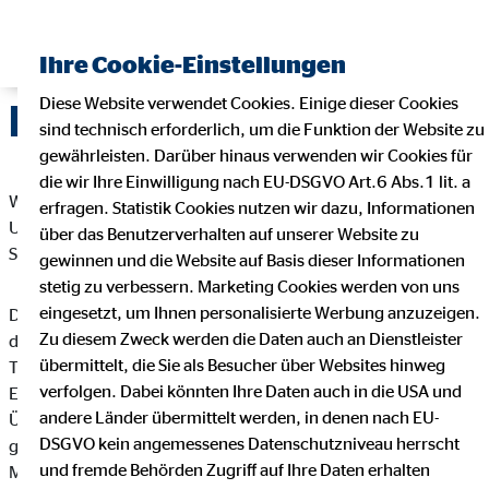
Ihre Cookie-Einstellungen
Diese Website verwendet Cookies. Einige dieser Cookies
Datenschutz
sind technisch erforderlich, um die Funktion der Website zu
gewährleisten. Darüber hinaus verwenden wir Cookies für
die wir Ihre Einwilligung nach EU-DSGVO Art.6 Abs.1 lit. a
Wir freuen uns sehr über Ihr Interesse an unserem
erfragen. Statistik Cookies nutzen wir dazu, Informationen
Unternehmen. Datenschutz hat einen besonders hohen
über das Benutzerverhalten auf unserer Website zu
Stellenwert bei der OVB Vermögensberatung AG.
gewinnen und die Website auf Basis dieser Informationen
stetig zu verbessern. Marketing Cookies werden von uns
eingesetzt, um Ihnen personalisierte Werbung anzuzeigen.
Die Verarbeitung personenbezogener Daten, beispielsweise
Zu diesem Zweck werden die Daten auch an Dienstleister
des Namens, der Anschrift, E-Mail-Adresse oder
übermittelt, die Sie als Besucher über Websites hinweg
Telefonnummer einer betroffenen Person, erfolgt stets im
verfolgen. Dabei könnten Ihre Daten auch in die USA und
Einklang mit der Datenschutz-Grundverordnung und in
andere Länder übermittelt werden, in denen nach EU-
Übereinstimmung mit den für die OVB Vermögensberatung AG
DSGVO kein angemessenes Datenschutzniveau herrscht
geltenden landesspezifischen Datenschutzbestimmungen.
und fremde Behörden Zugriff auf Ihre Daten erhalten
Mittels dieser Datenschutzerklärung möchte unser