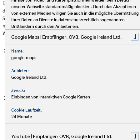
Datenschutzgrundverordnung (DSGVO), auf deren Basis wir
unserer Webseite standardmäßig blockiert. Durch das Akzeptieren
die personenbezogenen Daten verarbeiten, mit. Bitte beachten
von externen Medien willigen Sie auch in die mögliche Übermittlung
Sie, dass zusätzlich zu den Regelungen der DSGVO die
Ihrer Daten an Dienste in datenschutzrechtlich sogenannten
nationalen Datenschutzvorgaben in Ihrem bzw. unserem
Drittländern durch den Anbieter ein.
Wohn- und Sitzland gelten können.
Google Maps | Empfänger: OVB, Google Ireland Ltd.
Einwilligung (Art. 6 Abs. 1 S. 1 lit. a DSGVO)
- Die
Name:
google_maps
betroffene Person hat ihre Einwilligung in die Verarbeitung
der sie betreffenden personenbezogenen Daten für einen
Anbieter:
spezifischen Zweck oder mehrere bestimmte Zwecke
Google Ireland Ltd.
gegeben.
Zweck:
Einbinden von interaktiven Google Karten
Vertragserfüllung und vorvertragliche Anfragen (Art. 6
Abs. 1 S. 1 lit. b. DSGVO)
- Die Verarbeitung ist für die
Cookie Laufzeit:
Erfüllung eines Vertrags, dessen Vertragspartei die
24 Monate
betroffene Person ist, oder zur Durchführung
vorvertraglicher Maßnahmen erforderlich, die auf Anfrage
der betroffenen Person erfolgen.
YouTube | Empfänger: OVB, Google Ireland Ltd.