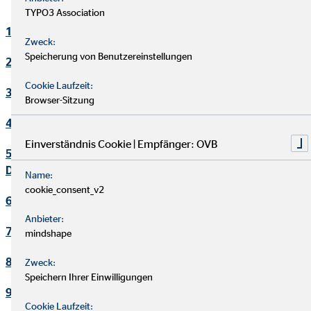
TYPO3 Association
1. Verantwortlicher
Zweck:
Speicherung von Benutzereinstellungen
2. Kontakt Datenschutzbeauftragter
Cookie Laufzeit:
3. Maßgebliche Rechtsgrundlagen
Browser-Sitzung
4. Sicherheitsmaßnahmen
Einverständnis Cookie | Empfänger: OVB
5. Übermittlung und Offenbarung von personenbezogenen
Daten
Name:
cookie_consent_v2
6. Datenverarbeitung in Drittländern
Anbieter:
7. Einsatz von Cookies
mindshape
8. Kontaktaufnahme
Zweck:
Speichern Ihrer Einwilligungen
9. Bereitstellung des Onlineangebotes und Webhosting
Cookie Laufzeit: