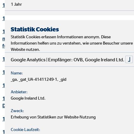
1 Jahr
10. Bewerbungsverfahren
11. Online-Marketing
Statistik Cookies
12. Informationen zum Datenschutz und rechtlich
Statistik Cookies erfassen Informationen anonym. Diese
notwendige Informationen beim Einsatz des Service "Zoom"
Informationen helfen uns zu verstehen, wie unsere Besucher unsere
für Videokonferenzen
Website nutzen.
13. Löschung von Daten
Google Analytics | Empfänger: OVB, Google Ireland Ltd.
14. Präsenzen in sozialen Netzwerken
Name:
_ga, _gat_UA-41411249-1, _gid
15. Plugins und eingebettete Funktionen sowie Inhalte
Anbieter:
16. Änderung und Aktualisierung der
Google Ireland Ltd.
Datenschutzerklärung
Zweck:
Erhebung von Statistiken zur Website-Nutzung
17. Rechte der betroffenen Personen
Cookie Laufzeit:
18. Begriffsdefinitionen