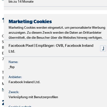
bis zu 14 Monate
1. Verantwortlicher
Marketing Cookies
Marketing Cookies werden eingesetzt, um personalisierte Werbung
anzuzeigen. Zu diesem Zweck werden die Daten an Drittanbieter
OVB Vermögensberatung AG
übermittelt, die die Besucher über die Websites hinweg verfolgen.
Suzana Sonnenberg
Facebook Pixel | Empfänger: OVB, Facebook Ireland
Bezirksleiterin für die OVB
Ltd.
Endersbacher Str. 49
71334 Waiblingen-Beinstein
Name:
_fbp
Telefon: +49 7151 6919881
Anbieter:
Telefax: +49 7151 6919889
Facebook Ireland Ltd.
Mail:
suzana.sonnenberg@ovb.de
Nach oben
Zweck:
Verknüpfung mit Benutzerprofilen
2. Kontakt
Cookie Laufzeit: