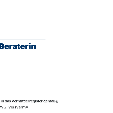
Beraterin
ie Deaktivierung kann die
 in das Vermittlerregister gemäß §
8 VVG, VersVermV