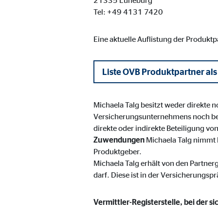
21335 Lüneburg
Name:
_ga,
Tel: +49 4131 7420
Anbieter:
Goog
Eine aktuelle Auflistung der Produkt
Zweck:
Erhe
Cookie Laufzeit:
bis 
Liste OVB Produktpartner als
Marketing Cookies
Michaela Talg besitzt weder direkte 
Marketing Cookies werden eingesetzt, um personalis
Versicherungsunternehmens noch be
Besucher über die Websites hinweg verfolgen.
direkte oder indirekte Beteiligung v
Zuwendungen
Michaela Talg nimmt 
Produktgeber.
Facebook Pixel | Empfänger: OVB, Facebook 
Michaela Talg erhält von den Partner
Name:
_fbp
darf. Diese ist in der Versicherungspr
Anbieter:
Face
Vermittler-Registerstelle, bei der s
Zweck:
Verk