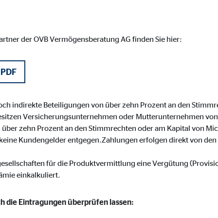
 _gat_UA-41411249-1, _gid
le Ireland Ltd.
partner der OVB Vermögensberatung AG finden Sie hier:
bung von Statistiken zur Website-Nutzung
zu 14 Monate
 PDF
noch indirekte Beteiligungen von über zehn Prozent an den Stimmr
ierte Werbung anzuzeigen. Zu diesem Zweck werden die Daten an Drittanbie
sitzen Versicherungsunternehmen oder Mutterunternehmen von
on über zehn Prozent an den Stimmrechten oder am Kapital von Mic
keine Kundengelder entgegen.Zahlungen erfolgen direkt von den 
Ireland Ltd.
gesellschaften für die Produktvermittlung eine Vergütung (Provis
ämie einkalkuliert.
book Ireland Ltd.
ich die Eintragungen überprüfen lassen:
nüpfung mit Benutzerprofilen