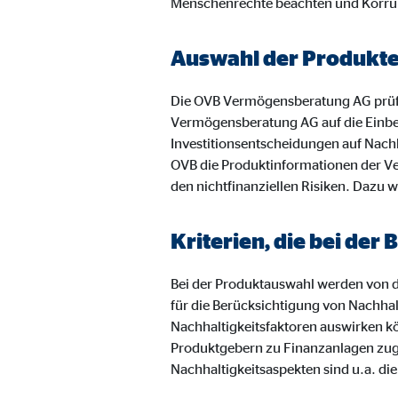
Menschenrechte beachten und Korru
Anbieter:
Vime
Zweck:
Einb
Auswahl der Produkt
Cookie Laufzeit:
24 
Die OVB Vermögensberatung AG prüf
Vermögensberatung AG auf die Einbe
Investitionsentscheidungen auf Nachh
OVB die Produktinformationen der Ve
den nichtfinanziellen Risiken. Dazu w
Kriterien, die bei de
Bei der Produktauswahl werden von de
für die Berücksichtigung von Nachhal
Nachhaltigkeitsfaktoren auswirken k
Produktgebern zu Finanzanlagen zugru
Nachhaltigkeitsaspekten sind u.a. di