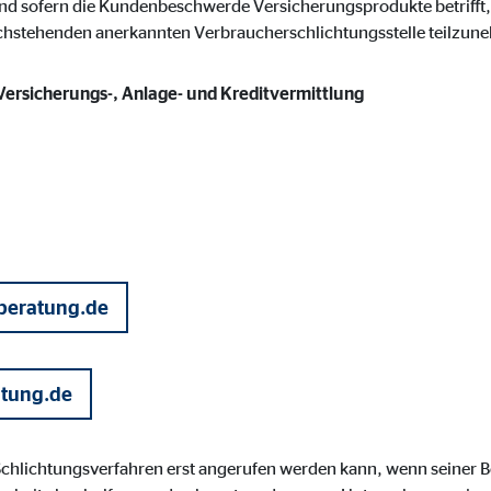
nd sofern die Kundenbeschwerde Versicherungsprodukte betrifft, 
gle_maps
achstehenden anerkannten Verbraucherschlichtungsstelle teilzun
le Ireland Ltd.
 Versicherungs-, Anlage- und Kreditvermittlung
inden von interaktiven Google Karten
Monate
td.
tube
le Ireland Ltd.
beratung.de
inden von Videos
Monate
atung.de
utions Inc.
 Schlichtungsverfahren erst angerufen werden kann, wenn seiner