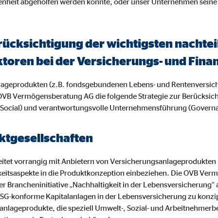
enheit abgeholfen werden konnte, oder unser Unternehmen seine
ayer
Tail Ad Solutions Inc.
inden von Videos
rücksichtigung der wichtigsten nacht
Monate
ktoren bei der Versicherungs- und Fi
nlageprodukten (z.B. fondsgebundenen Lebens- und Rentenversic
tems AG
OVB Vermögensberatung AG die folgende Strategie zur Berücksic
enexpert
 (Social) und verantwortungsvolle Unternehmensführung (Govern
rt Systems AG
tgesellschaften
tellung des Bewertungssiegel
Tage
tet vorrangig mit Anbietern von Versicherungsanlageprodukten
keitsaspekte in die Produktkonzeption einbeziehen. Die OVB Ve
r Brancheninitiative „Nachhaltigkeit in der Lebensversicherung“
 es, ESG-konforme Kapitalanlagen in der Lebensversicherung zu konz
anlageprodukte, die speziell Umwelt-, Sozial- und Arbeitnehmerb
oplayer