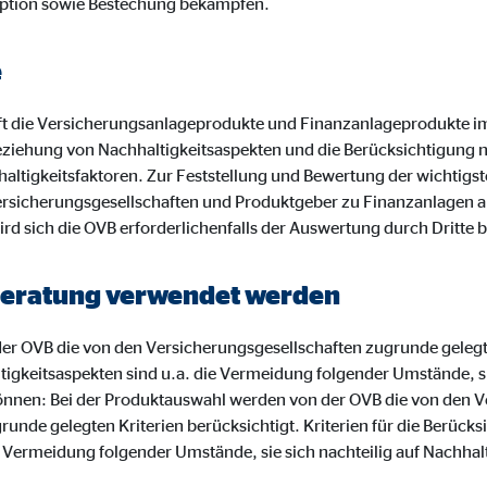
ption sowie Bestechung bekämpfen.
o.com, Inc.
inden von Videos
e
Monate
t die Versicherungsanlageprodukte und Finanzanlageprodukte i
ziehung von Nachhaltigkeitsaspekten und die Berücksichtigung 
altigkeitsfaktoren. Zur Feststellung und Bewertung der wichtigst
rsicherungsgesellschaften und Produktgeber zu Finanzanlagen a
ird sich die OVB erforderlichenfalls der Auswertung durch Dritte 
r Beratung verwendet werden
r OVB die von den Versicherungsgesellschaften zugrunde gelegten
tigkeitsaspekten sind u.a. die Vermeidung folgender Umstände, sie
önnen: Bei der Produktauswahl werden von der OVB die von den V
nde gelegten Kriterien berücksichtigt. Kriterien für die Berücks
e Vermeidung folgender Umstände, sie sich nachteilig auf Nachha