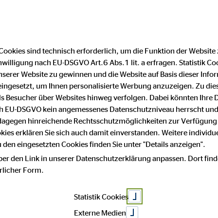
Cookies sind technisch erforderlich, um die Funktion der Website
nwilligung nach EU-DSGVO Art.6 Abs.1 lit. a erfragen. Statistik Co
schutz
serer Website zu gewinnen und die Website auf Basis dieser Infor
eingesetzt, um Ihnen personalisierte Werbung anzuzeigen. Zu di
 als Besucher über Websites hinweg verfolgen. Dabei könnten Ihre 
m
ach EU-DSGVO kein angemessenes Datenschutzniveau herrscht und
 dagegen hinreichende Rechtsschutzmöglichkeiten zur Verfügung 
okies erklären Sie sich auch damit einverstanden. Weitere individue
den eingesetzten Cookies finden Sie unter "Details anzeigen".
 von:
ber den Link in unserer Datenschutzerklärung anpassen. Dort find
hrlicher Form.
ensberatung AG
Statistik Cookies
Externe Medien