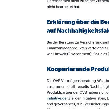
Unternehmen nicht zu seiner Zufried
Name:
jwpl
nicht bearbeitet hat.
Anbieter:
Long
Zweck:
Einb
Erklärung über die Be
Cookie Laufzeit:
24 
auf Nachhaltigkeitsfa
Bei der Beratung zu Versicherungsa
ProvenExpert | Empfänger: OVB, Expert Sys
Finanzanlageprodukten verfolgt die 
Name:
prov
wie Umwelt (Environment), Soziales
Anbieter:
Expe
Kooperierende Produk
Zweck:
Dars
Cookie Laufzeit:
30 
Die OVB Vermögensberatung AG arbei
zusammen, die ihrerseits Nachhaltig
Produktpartner der OVB haben sich de
Vimeo
initiative.de
. Ziel der Initiative ist
and governance), d.h. Versicherungs
Name:
vime