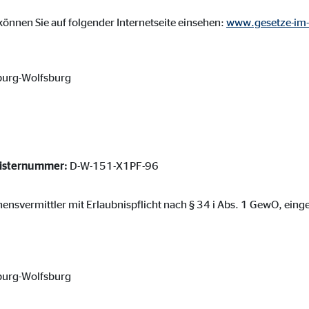
ser-Sitzung
önnen Sie auf folgender Internetseite einsehen:
www.gesetze-im-
burg-Wolfsburg
ie_consent_v2
dshape
chern Ihrer Einwilligungen
hr
gisternummer:
D-W-151-X1PF-96
hensvermittler mit Erlaubnispflicht nach § 34 i Abs. 1 GewO, einge
iese Informationen helfen uns zu verstehen, wie unsere Besucher unsere W
burg-Wolfsburg
reland Ltd.