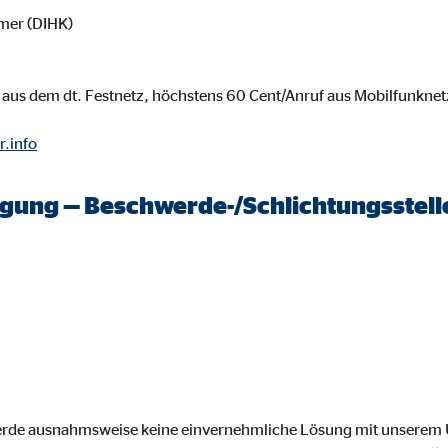
onate
mer (DIHK)
aus dem dt. Festnetz, höchstens 60 Cent/Anruf aus Mobilfunknet
 C
r.info
orm A/S
campaign
legung — Beschwerde-/Schlichtungsstell
onate
eim Besuch unserer Webseite standardmäßig blockiert. Durch das Akzepti
r Daten an Dienste in datenschutzrechtlich sogenannten Drittländern durch 
nd Ltd.
werde ausnahmsweise keine einvernehmliche Lösung mit unsere