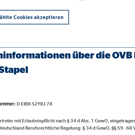
hlte Cookies akzeptieren
erater/stapel-michaela-talg.html
informationen über die OVB 
 Stapel
onen und sind für die einwandfreie Funktion der Website erforderlich. D
nummer:
D-EIBX-S2Y8J-78
ypo_user
3 Association
rtreter mit Erlaubnispflicht nach § 34 d Abs. 1 GewO, eingetragen
eutschland Berufsrechtliche Regelung: § 34 d GewO, §§ 59 - 6
cherung von Benutzereinstellungen