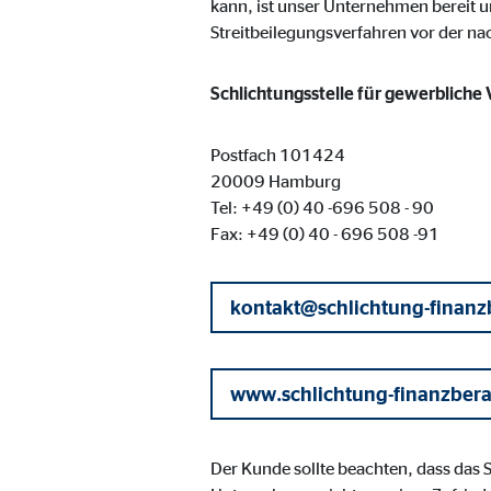
kann, ist unser Unternehmen bereit u
Name:
goo
Streitbeilegungsverfahren vor der n
Anbieter:
Goog
Schlichtungsstelle für gewerbliche
Zweck:
Einb
Cookie Laufzeit:
24 
Postfach 101424
20009 Hamburg
Tel: +49 (0) 40 -696 508 - 90
YouTube | Empfänger: OVB, Google Ireland L
Fax: +49 (0) 40 - 696 508 -91
Name:
you
Anbieter:
Goog
kontakt@schlichtung-finanz
Zweck:
Einb
Cookie Laufzeit:
24 
www.schlichtung-finanzber
JW Player | Empfänger: OVB, Long Tail Ad Sol
Der Kunde sollte beachten, dass das