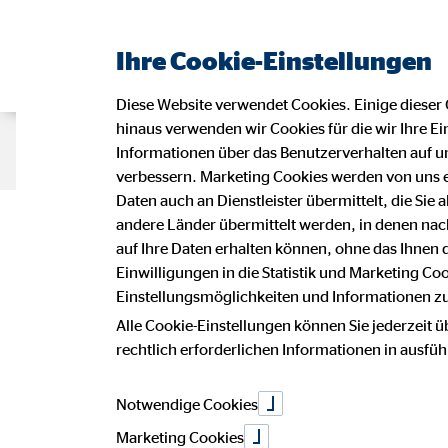
Ihre Cookie-Einstellungen
Diese Website verwendet Cookies. Einige dieser 
hinaus verwenden wir Cookies für die wir Ihre Ei
Beraterseite
Impressum
Daten
Informationen über das Benutzerverhalten auf un
verbessern. Marketing Cookies werden von uns 
Daten auch an Dienstleister übermittelt, die Sie
Impressu
andere Länder übermittelt werden, in denen n
auf Ihre Daten erhalten können, ohne das Ihnen
Einwilligungen in die Statistik und Marketing Co
Einstellungsmöglichkeiten und Informationen zu 
Dieser Internetauftritt ist ein Angebot
Alle Cookie-Einstellungen können Sie jederzeit ü
Michaela Talg
rechtlich erforderlichen Informationen in ausfü
Generalagentin für die OVB Vermög
Haarer Straße 4
19273 Stapel
Notwendige Cookies
Marketing Cookies