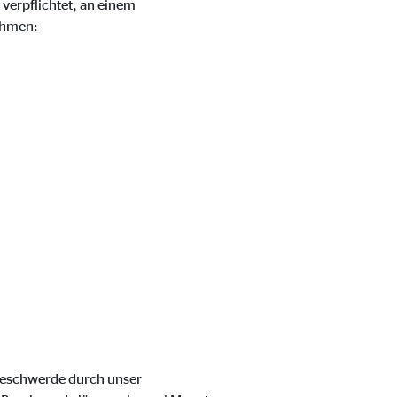
verpflichtet, an einem
ehmen:
 Beschwerde durch unser