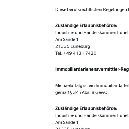
Cookie Laufzeit:
Brow
Diese berufsrechtlichen Regelungen k
Einverständnis Cookie | Empfänger: OVB
Zuständige Erlaubnisbehörde:
Industrie- und Handelskammer Lüne
Name:
cook
Am Sande 1
21335 Lüneburg
Anbieter:
min
Tel: +49 4131 7420
Zweck:
Spei
Cookie Laufzeit:
1 Ja
Immobiliardarlehensvermittler-Re
Michaela Talg ist ein Immobiliardarle
Statistik Cookies
gemäß § 34 i Abs. 8 GewO.
Statistik Cookies erfassen Informationen anonym. D
Zuständige Erlaubnisbehörde:
Industrie- und Handelskammer Lüne
Google Analytics | Empfänger: OVB, Google I
Am Sande 1